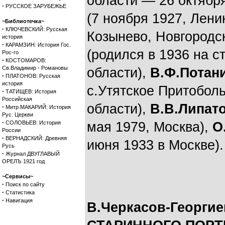
области — 26 октябр
·
РУССКОЕ ЗАРУБЕЖЬЕ
(7 ноября 1927, Лени
~Библиотечка~
·
КЛЮЧЕВСКИЙ: Русская
Козынево, Новгородск
история
·
КАРАМЗИН: История Гос.
(родился в 1936 на с
Рос-го
·
КОСТОМАРОВ:
Св.Владимир - Романовы
области),
В.Ф.Потан
·
ПЛАТОНОВ: Русская
история
с.Утятское Притоболь
·
ТАТИЩЕВ: История
Российская
области),
В.В.Липат
·
Митр.МАКАРИЙ: История
Рус. Церкви
·
СОЛОВЬЕВ: История
мая 1979, Москва),
О
России
·
ВЕРНАДСКИЙ: Древняя
июня 1933 в Москве).
Русь
·
Журнал ДВУГЛАВЫЙ
ОРЕЛЪ 1921 год
~Сервисы~
·
Поиск по сайту
·
Статистика
·
Навигация
В.Черкасов-Георги