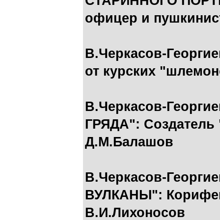
СТАРИННОГО ПОРТР
офицер и пушкинис
В.Черкасов-Георги
от курских "шлемон
В.Черкасов-Георги
ГРЯДА": Создатель 
Д.М.Балашов
В.Черкасов-Георги
ВУЛКАНЫ": Корифе
В.И.Лихоносов