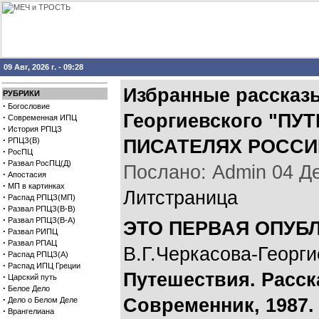
09 Авг, 2026 г. - 09:28
Избранные рассказы
РУБРИКИ
·
Богословие
Георгиевского "П
·
Современная ИПЦ
·
История РПЦЗ
·
РПЦЗ(В)
ПИСАТЕЛЯХ РОССИ
·
РосПЦ
·
Развал РосПЦ(Д)
Послано: Admin 04 Дек
·
Апостасия
·
МП в картинках
Литстраница
·
Распад РПЦЗ(МП)
·
Развал РПЦЗ(В-В)
·
Развал РПЦЗ(В-А)
ЭТО ПЕРВАЯ ОПУБ
·
Развал РИПЦ
·
Развал РПАЦ
В.Г.Черкасова-Георги
·
Распад РПЦЗ(А)
·
Распад ИПЦ Греции
Путешествия. Расск
·
Царский путь
·
Белое Дело
·
Современник, 1987.
Дело о Белом Деле
·
Врангелиана