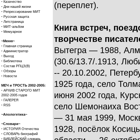
·
Казачество
(переплет).
·
Дни нашей жизни
·
Репрессирование МИТ
·
Русская защита
·
Литстраница
Книга встреч, поезд
·
МИТ-альбом
·
Мемуарное
творчестве писателе
~Меню~
·
Главная страница
Вытегра — 1988, Алм
·
Администратор
·
Выход
(30.6/13.7/.1913, Лю
·
Библиотека
·
Состав РПЦЗ(В)
-- 20.10.2002, Петерб
·
Обзоры
·
Новости
1925 года, село Толм
МЕЧ и ТРОСТЬ 2002-2005:
·
АРХИВ СТАРОГО МИТ
июня 2002 года, Курс
2002-2005 годов
·
ГАЛЕРЕЯ
село Шемонаиха Вост
·
RSS
~Апологетика~
— 31 мая 1999, Моск
~Словари~
1928, посёлок Косиц
·
ИСТОРИЯ Отечества
·
СЛОВАРЬ биографий
·
БИБЛЕЙСКИЙ словарь