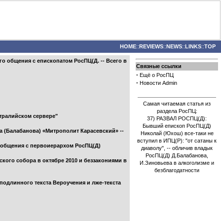
HOME
::
REVIEWS
::
NEWS
::
LINKS
::
TOP
бщения с епископатом РосПЦ(Д. -- Всего в
Связные ссылки
·
Ещё о РосПЦ
·
Новости Admin
Самая читаемая статья из
раздела РосПЦ:
стралийском сервере"
37) РАЗВАЛ РОСПЦ(Д):
Бывший епископ РосПЦ(Д)
 (Балабанова) «Митрополит Карасевский» --
Николай (Юхош) все-таки не
вступил в ИПЦ(Р): "от сатаны к
 общения с первоиерархом РосПЦ(Д)
диаволу", -- обличив владык
РосПЦ(Д) Д.Балабанова,
ого собора в октябре 2010 и беззакониями в
И.Зиновьева в алкоголизме и
безблагодатности
подлинного текста Вероучения и лже-текста