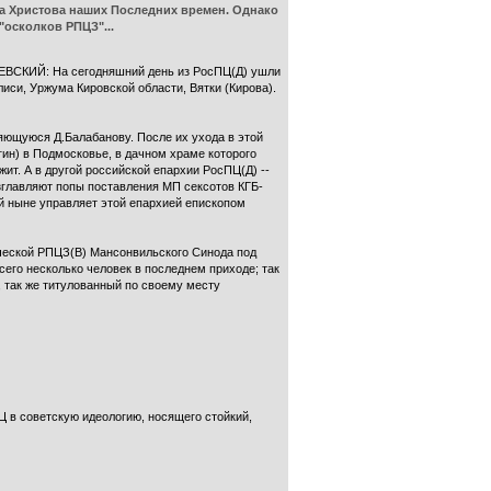
да Христова наших Последних времен. Однако
"осколков РПЦЗ"...
Й: На сегодняшний день из РосПЦ(Д) ушли
лиси, Уржума Кировской области, Вятки (Кирова).
яющуюся Д.Балабанову. После их ухода в этой
ин) в Подмосковье, в дачном храме которого
ит. А в другой российской епархии РосПЦ(Д) --
главляют попы поставления МП сексотов КГБ-
ый ныне управляет этой епархией епископом
ческой РПЦЗ(В) Мансонвильского Синода под
его несколько человек в последнем приходе; так
, так же титулованный по своему месту
Ц в советскую идеологию, носящего стойкий,