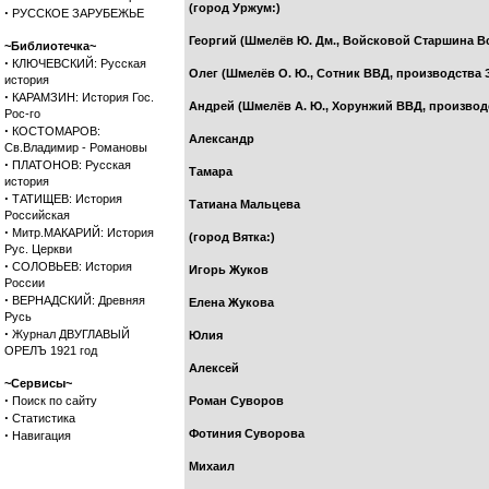
(город Уржум:)
·
РУССКОЕ ЗАРУБЕЖЬЕ
Георгий (Шмелёв Ю. Дм., Войсковой Старшина В
~Библиотечка~
·
КЛЮЧЕВСКИЙ: Русская
Олег (Шмелёв О. Ю., Сотник ВВД, производства
история
·
КАРАМЗИН: История Гос.
Андрей (Шмелёв А. Ю., Хорунжий ВВД, производ
Рос-го
·
КОСТОМАРОВ:
Александр
Св.Владимир - Романовы
·
ПЛАТОНОВ: Русская
Тамара
история
·
ТАТИЩЕВ: История
Татиана Мальцева
Российская
·
Митр.МАКАРИЙ: История
(город Вятка:)
Рус. Церкви
·
СОЛОВЬЕВ: История
Игорь Жуков
России
·
ВЕРНАДСКИЙ: Древняя
Елена Жукова
Русь
·
Журнал ДВУГЛАВЫЙ
Юлия
ОРЕЛЪ 1921 год
Алексей
~Сервисы~
·
Поиск по сайту
Роман Суворов
·
Статистика
·
Фотиния Суворова
Навигация
Михаил