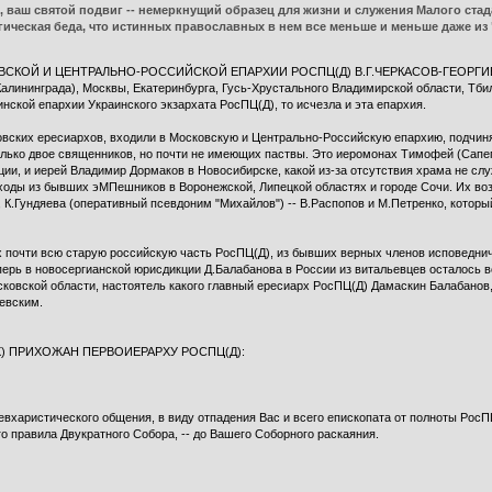
 ваш святой подвиг -- немеркнущий образец для жизни и служения Малого ста
гическая беда, что истинных православных в нем все меньше и меньше даже из 
ОЙ И ЦЕНТРАЛЬНО-РОССИЙСКОЙ ЕПАРХИИ РОСПЦ(Д) В.Г.ЧЕРКАСОВ-ГЕОРГИЕВСКИ
(Калининграда), Москвы, Екатеринбурга, Гусь-Хрустального Владимирской области, Тби
нской епархии Украинского экзархата РосПЦ(Д), то исчезла и эта епархия.
вских ересиархов, входили в Московскую и Центрально-Российскую епархию, подчин
олько двое священников, но почти не имеющих паствы. Это иеромонах Тимофей (Сапег
ии, и иерей Владимир Дормаков в Новосибирске, какой из-за отсутствия храма не служ
оды из бывших эМПешников в Воронежской, Липецкой областях и городе Сочи. Их воз
 К.Гундяева (оперативный псевдоним "Михайлов") -- В.Распопов и М.Петренко, котор
 почти всю старую российскую часть РосПЦ(Д), из бывших верных членов исповедни
рь в новосергианской юрисдикции Д.Балабанова в России из витальевцев осталось вс
осковской области, настоятель какого главный ересиарх РосПЦ(Д) Дамаскин Балабанов
севским.
) ПРИХОЖАН ПЕРВОИЕРАРХУ РОСПЦ(Д):
харистического общения, в виду отпадения Вас и всего епископата от полноты РосП
о правила Двукратного Собора, -- до Вашего Соборного раскаяния.