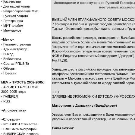
·
Казачество
Исповедники и новомученики Русской Голгофы,
·
Дни нашей жизни
неотразима эсхатоло
·
Репрессирование МИТ
·
Русская защита
БЫВШИЙ ЧЛЕН ЕПАРХИАЛЬНОГО СОВЕТА МОСКОВСК
·
Литстраница
7 приходов в России и Грузии: городов Кенигсберга 
·
МИТ-альбом
Так как тбилисский приход был единственным в Грузи
·
Мемуарное
Шесть российских приходов, отошедших от Балабано
~Меню~
епархии остались более или менее "легитимными" т
·
Главная страница
"окормляется" и один из начальничков местной милиц
·
Администратор
Южно-Российской теперь лишь новоиспеченные прих
·
Выход
ФСБ А.Ридигера (оперативный псевдоним "Дроздов"),
·
Библиотека
РосПЦ(Д).
·
Состав РПЦЗ(В)
·
Обзоры
Ушедшие шесть российских приходов, составлявших
·
Новости
омофором Блаженнейшего митрополита Виталия. Тепе
сказать -- Мансонвильского завета -- в Щербинке М
МЕЧ и ТРОСТЬ 2002-2005:
жительства в Тульской области и роду занятий Кара
·
АРХИВ СТАРОГО МИТ
2002-2005 годов
+ + +
·
ГАЛЕРЕЯ
ЗАЯВЛЕНИЕ УРЖУМСКИХ И ВЯТСКИХ (КИРОВСКИХ
·
RSS
Митрополиту Дамаскину (Балабанову)
~Апологетика~
Уведомляем Вас о прекращении с Вами молитвенно-ев
упорный и нераскаянный характер, на основании 15-г
~Словари~
·
ИСТОРИЯ Отечества
Рабы Божии:
·
СЛОВАРЬ биографий
·
БИБЛЕЙСКИЙ словарь