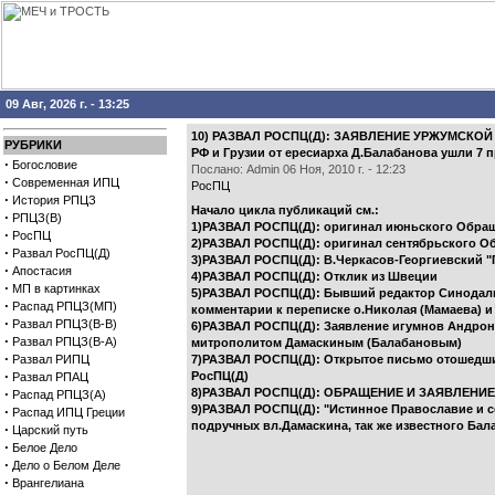
09 Авг, 2026 г. - 13:25
10) РАЗВАЛ РОСПЦ(Д): ЗАЯВЛЕНИЕ УРЖУМСКОЙ И
РУБРИКИ
РФ и Грузии от ересиарха Д.Балабанова ушли 7 
·
Богословие
Послано: Admin 06 Ноя, 2010 г. - 12:23
·
Современная ИПЦ
РосПЦ
·
История РПЦЗ
Начало цикла публикаций см.:
·
РПЦЗ(В)
1)РАЗВАЛ РОСПЦ(Д): оригинал июньского Обращ
·
РосПЦ
2)РАЗВАЛ РОСПЦ(Д): оригинал сентябрьского О
·
Развал РосПЦ(Д)
3)РАЗВАЛ РОСПЦ(Д): В.Черкасов-Георгиевский "
·
Апостасия
4)РАЗВАЛ РОСПЦ(Д): Отклик из Швеции
·
МП в картинках
5)РАЗВАЛ РОСПЦ(Д): Бывший редактор Синодальн
·
Распад РПЦЗ(МП)
комментарии к переписке о.Николая (Мамаева) и
·
Развал РПЦЗ(В-В)
6)РАЗВАЛ РОСПЦ(Д): Заявление игумнов Андрони
·
Развал РПЦЗ(В-А)
митрополитом Дамаскиным (Балабановым)
·
Развал РИПЦ
7)РАЗВАЛ РОСПЦ(Д): Открытое письмо отошедших
·
РосПЦ(Д)
Развал РПАЦ
·
8)РАЗВАЛ РОСПЦ(Д): ОБРАЩЕНИЕ И ЗАЯВЛЕНИ
Распад РПЦЗ(А)
9)РАЗВАЛ РОСПЦ(Д): "Истинное Православие и со
·
Распад ИПЦ Греции
подручных вл.Дамаскина, так же известного Ба
·
Царский путь
·
Белое Дело
·
Дело о Белом Деле
·
Врангелиана