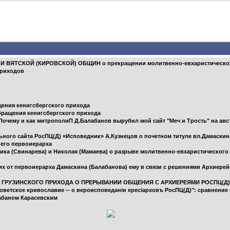
 ВЯТСКОЙ (КИРОВСКОЙ) ОБЩИН о прекращении молитвенно-евхаристического о
приходов
ения кенигсбергского прихода
бращения кенигсбергского прихода
Почему и как митрополиП Д.Балабанов вырубил мой сайт "Меч и Трость" на ав
ого сайта РосПЦ(Д) «Исповедник» А.Кузнецов о почетном титуле вл.Дамаскина
 его первоиерарха
ка (Свинарева) и Николая (Мамаева) о разрыве молитвенно-евхаристического
 от первоиерарха Дамаскина (Балабанова) ему в связи с решениями Архиерейск
Е ГРУЗИНСКОГО ПРИХОДА О ПРЕРЫВАНИИ ОБЩЕНИЯ С АРХИЕРЕЯМИ РОСПЦ(Д)
ветское кривославие -- о вероисповеданіи ересіарховъ РосПЦ(Д)": сравнение 
лабаном Карасевским