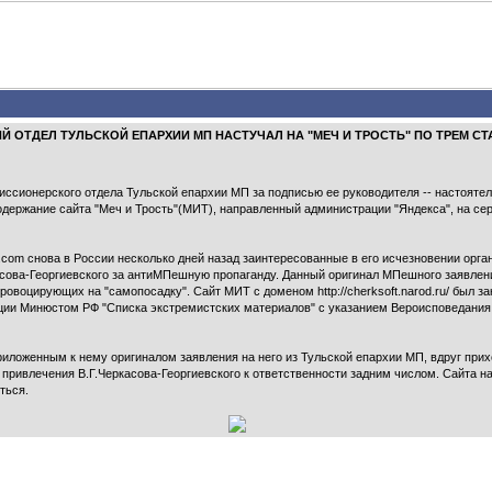
РСКИЙ ОТДЕЛ ТУЛЬСКОЙ ЕПАРХИИ МП НАСТУЧАЛ НА "МЕЧ И ТРОСТЬ" ПО ТРЕМ СТ
сионерского отдела Тульской епархии МП за подписью ее руководителя -- настоятел
одержание сайта "Меч и Трость"(МИТ), направленный администрации "Яндекса", на серв
.com снова в России несколько дней назад заинтересованные в его исчезновении орга
асова-Георгиевского за антиМПешную пропаганду. Данный оригинал МПешного заявлени
ровоцирующих на "самопосадку". Сайт МИТ с доменом http://cherksoft.narod.ru/ был з
ации Минюстом РФ "Списка экстремистских материалов" с указанием Вероисповедания 
иложенным к нему оригиналом заявления на него из Тульской епархии МП, вдруг прихо
 привлечения В.Г.Черкасова-Георгиевского к ответственности задним числом. Сайта на
ться.