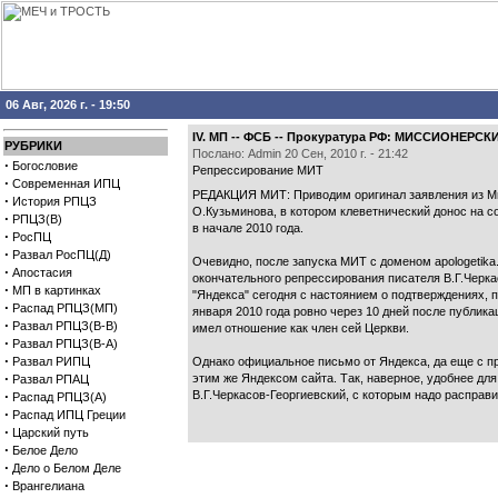
06 Авг, 2026 г. - 19:50
IV. МП -- ФСБ -- Прокуратура РФ: МИССИОНЕ
РУБРИКИ
Послано: Admin 20 Сен, 2010 г. - 21:42
·
Богословие
Репрессирование МИТ
·
Современная ИПЦ
РЕДАКЦИЯ МИТ: Приводим оригинал заявления из Мис
·
История РПЦЗ
О.Кузьминова, в котором клеветнический донос на с
·
РПЦЗ(В)
в начале 2010 года.
·
РосПЦ
·
Развал РосПЦ(Д)
Очевидно, после запуска МИТ с доменом apologetika
·
Апостасия
окончательного репрессирования писателя В.Г.Черк
·
МП в картинках
"Яндекса" сегодня с настоянием о подтверждениях, п
·
Распад РПЦЗ(МП)
января 2010 года ровно через 10 дней после публик
·
Развал РПЦЗ(В-В)
имел отношение как член сей Церкви.
·
Развал РПЦЗ(В-А)
·
Развал РИПЦ
Однако официальное письмо от Яндекса, да еще с пр
·
этим же Яндексом сайта. Так, наверное, удобнее для
Развал РПАЦ
·
В.Г.Черкасов-Георгиевский, с которым надо расправи
Распад РПЦЗ(А)
·
Распад ИПЦ Греции
·
Царский путь
·
Белое Дело
·
Дело о Белом Деле
·
Врангелиана