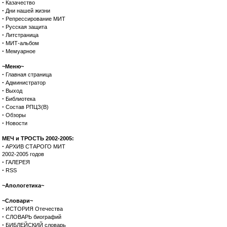
·
Казачество
·
Дни нашей жизни
·
Репрессирование МИТ
·
Русская защита
·
Литстраница
·
МИТ-альбом
·
Мемуарное
~Меню~
·
Главная страница
·
Администратор
·
Выход
·
Библиотека
·
Состав РПЦЗ(В)
·
Обзоры
·
Новости
МЕЧ и ТРОСТЬ 2002-2005:
·
АРХИВ СТАРОГО МИТ
2002-2005 годов
·
ГАЛЕРЕЯ
·
RSS
~Апологетика~
~Словари~
·
ИСТОРИЯ Отечества
·
СЛОВАРЬ биографий
·
БИБЛЕЙСКИЙ словарь