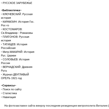
·
РУССКОЕ ЗАРУБЕЖЬЕ
~Библиотечка~
·
КЛЮЧЕВСКИЙ: Русская
история
·
КАРАМЗИН: История Гос.
Рос-го
·
КОСТОМАРОВ:
Св.Владимир - Романовы
·
ПЛАТОНОВ: Русская
история
·
ТАТИЩЕВ: История
Российская
·
Митр.МАКАРИЙ: История
Рус. Церкви
·
СОЛОВЬЕВ: История
России
·
ВЕРНАДСКИЙ: Древняя
Русь
·
Журнал ДВУГЛАВЫЙ
ОРЕЛЪ 1921 год
~Сервисы~
·
Поиск по сайту
·
Статистика
·
Навигация
На фотозаставке сайта вверху последняя резиденция митрополита Виталия 