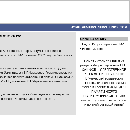
HOME
::
REVIEWS
::
NEWS
::
LINKS
::
TOP
АТЬЯМ УК РФ
Связные ссылки
·
Ещё о Репрессирование МИТ
·
Новости Admin
я Вознесенского храма Тулы протоиерея
ере какого МИТ стоял с 2002 года, а был закрыт
Самая читаемая статья из
раздела Репрессирование МИТ:
низации целенаправляют ложь и клевету для
XVII. ФСБ -- СЛЕДСТВЕННОЕ
я был прислан В.Г.Черкасову-Георгиевскому из
УПРАВЛЕНИЕ ГСУ СК РФ:
акрыт без всякого объяснения причин Яндексом 20
В.Черкасов-Георгиевский
РосПЦ, к каковой В.Г.Черкасов-Георгиевский
"Попытка очередного взлома
"Меча и Трости" в канун ДНЯ
ПАМЯТИ ЖЕРТВ
дит ныне -- спустя 7 месяцев после закрытия
ПОЛИТРЕПРЕССИЙ. Стихи
 сервере Яндекса давно нет, но есть
моего отца-политзэка о ГУЛаге
и поганой совецкой жизни"