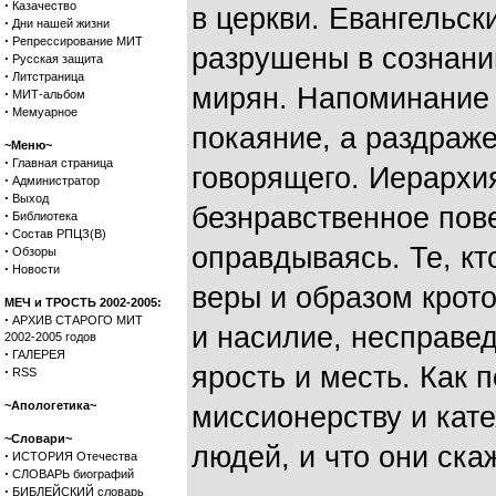
·
Казачество
в церкви. Евангельс
·
Дни нашей жизни
·
Репрессирование МИТ
разрушены в сознани
·
Русская защита
·
Литстраница
мирян. Напоминание 
·
МИТ-альбом
·
Мемуарное
покаяние, а раздраж
~Меню~
·
Главная страница
говорящего. Иерархи
·
Администратор
·
Выход
безнравственное пове
·
Библиотека
·
Состав РПЦЗ(В)
оправдываясь. Те, к
·
Обзоры
·
Новости
веры и образом крото
МЕЧ и ТРОСТЬ 2002-2005:
·
АРХИВ СТАРОГО МИТ
и насилие, несправед
2002-2005 годов
·
ГАЛЕРЕЯ
ярость и месть. Как п
·
RSS
~Апологетика~
миссионерству и кат
~Словари~
людей, и что они скаж
·
ИСТОРИЯ Отечества
·
СЛОВАРЬ биографий
·
БИБЛЕЙСКИЙ словарь