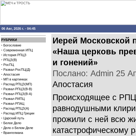
06 Авг, 2026 г. - 04:45
Иерей Московской 
РУБРИКИ
·
Богословие
«Наша церковь прев
·
Современная ИПЦ
·
История РПЦЗ
·
РПЦЗ(В)
и гонений»
·
РосПЦ
·
Развал РосПЦ(Д)
Послано: Admin 25 Апр
·
Апостасия
·
МП в картинках
Апостасия
·
Распад РПЦЗ(МП)
·
Развал РПЦЗ(В-В)
·
Развал РПЦЗ(В-А)
Происходящее с РПЦ
·
Развал РИПЦ
·
Развал РПАЦ
равнодушными клирик
·
Распад РПЦЗ(А)
·
Распад ИПЦ Греции
прожили с ней всю 
·
Царский путь
·
Белое Дело
·
катастрофическому р
Дело о Белом Деле
·
Врангелиана