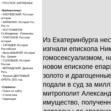
·
РУССКОЕ ЗАРУБЕЖЬЕ
~Библиотечка~
·
КЛЮЧЕВСКИЙ: Русская
история
·
КАРАМЗИН: История Гос.
Рос-го
·
КОСТОМАРОВ:
Св.Владимир - Романовы
·
ПЛАТОНОВ: Русская
Из Екатеринбурга нес
история
·
ТАТИЩЕВ: История
изгнали епископа Ни
Российская
·
Митр.МАКАРИЙ: История
гомосексуализмом, н
Рус. Церкви
·
СОЛОВЬЕВ: История
России
новом епископе епарх
·
ВЕРНАДСКИЙ: Древняя
Русь
золото и драгоценные
·
Журнал ДВУГЛАВЫЙ
ОРЕЛЪ 1921 год
подали в суд за мил
~Сервисы~
·
Поиск по сайту
митрополит Александ
·
Статистика
·
Навигация
имущество, полученн