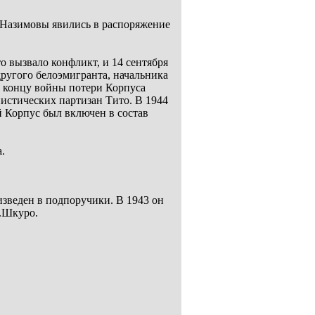
я Назимовы явились в распоряжение
 вызвало конфликт, и 14 сентября
угого белоэмигранта, начальника
К концу войны потери Корпуса
истических партизан Тито. В 1944
й Корпус был включен в состав
.
зведен в подпоручики. В 1943 он
Г.Шкуро.