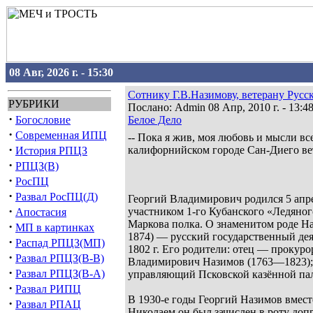
08 Авг, 2026 г. - 15:30
Сотнику Г.В.Назимову, ветерану Русс
РУБРИКИ
Послано: Admin 08 Апр, 2010 г. - 13:4
·
Богословие
Белое Дело
·
Современная ИПЦ
-- Пока я жив, моя любовь и мысли в
·
калифорнийском городе Сан-Диего вет
История РПЦЗ
·
РПЦЗ(В)
·
РосПЦ
·
Развал РосПЦ(Д)
Георгий Владимирович родился 5 апре
·
участником 1-го Кубанского «Ледяног
Апостасия
Маркова полка. О знаменитом роде На
·
МП в картинках
1874) — русский государственный дея
·
Распад РПЦЗ(МП)
1802 г. Его родители: отец — прокур
·
Развал РПЦЗ(В-В)
Владимирович Назимов (1763—1823); 
·
Развал РПЦЗ(В-А)
управляющий Псковской казённой пала
·
Развал РИПЦ
В 1930-е годы Георгий Назимов вместе
·
Развал РПАЦ
Николаем он был зачислен в роту доп