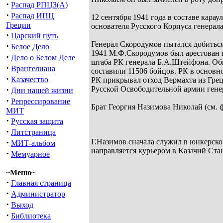
·
Распад РПЦЗ(А)
·
Распад ИПЦ
12 сентября 1941 года в составе кара
Греции
основателя Русского Корпуса генерал
·
Царский путь
Генерал Скородумов пытался добиться
·
Белое Дело
1941 М.Ф.Скородумов был арестован 
·
Дело о Белом Деле
штаба РК генерала Б.А.Штейфона. Общ
·
Врангелиана
составили 11506 бойцов. РК в основн
·
Казачество
РК прикрывал отход Вермахта из Грец
·
Русской Освободительной армии гене
Дни нашей жизни
·
Репрессирование
Брат Георгия Назимова Николай (см. 
МИТ
·
Русская защита
·
Литстраница
·
Г.Назимов сначала служил в юнкерско
МИТ-альбом
направляется курьером в Казачий Ста
·
Мемуарное
~Меню~
·
Главная страница
·
Администратор
·
Выход
·
Библиотека