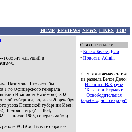
HOME
::
REVIEWS
::
NEWS
::
LINKS
::
TOP
т
Связные ссылки
·
Ещё о Белое Дело
·
-- говорит живущий в
Новости Admin
азимов.
Самая читаемая статья
из раздела Белое Дело:
ича Назимова. Его отец был
Из книги В.Краузе
ра 1-го Офицерского генерала
"Казаки и Вермахт.
ди́мир Ива́нович Нази́мов (1802—
Освободительная
вской губернии, родился 20 декабря
борьба одного народа"
кого уезда Псковской губернии Иван
). Братья Пётр (?—1864,
22 — после 1885, генерал-майор).
в работе РОВСа. Вместе с братом