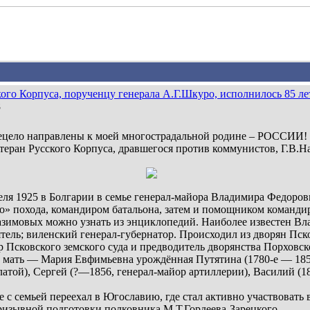
кого Корпуса, порученцу генерала А.Г.Шкуро, исполнилось 85 ле
8
сецело направлены к моей многострадальной родине – РОССИИ! 
еран Русского Корпуса, дравшегося против коммунистов, Г.В.Н
ля 1925 в Болгарии в семье генерал-майора Владимира Федоров
о» похода, командиром батальона, затем и помощником команди
зимовых можно узнать из энциклопедий. Наиболее известен Вла
тель; виленский генерал-губернатор. Происходил из дворян Пско
ор Псковского земского суда и предводитель дворянства Порховс
мать — Мария Евфимьевна урождённая Путятина (1780-е — 1852
той), Сергей (?—1856, генерал-майор артиллерии), Василий (18
 с семьей переехал в Югославию, где стал активно участвовать 
ризывной подготовки полковника М.Т.Гордеева-Зарецкого.