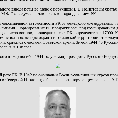
ульного взвода роты во главе с поручиком В.В.Гранитовым брать
а М.Ф.Скородумова, став первым подразделением РК.
 максимальной автономности РК от немецкого командования, что
немцами. Формирование РК продолжилось под командованием др
ее число воинов, прошедших через РК, определяется в 17090. 
ом использовался для охраны югославской территории от коммун
ии, сражаясь с частями Советской армии. Зимой 1944-45 Русски
рала А.А.Власова.
фото ниже) погиб в 1944 году командиром роты Русского Корпуса
й роте РК. В 1942 по окончании Военно-училищных курсов прои
н в Северной Италии, где был назначен порученцем генерала А.