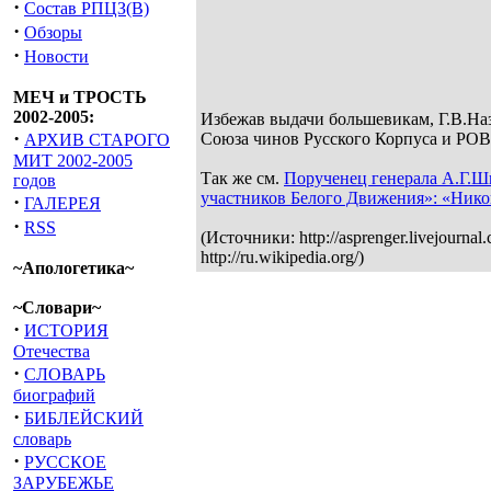
·
Состав РПЦЗ(В)
·
Обзоры
·
Новости
МЕЧ и ТРОСТЬ
2002-2005:
Избежав выдачи большевикам, Г.В.На
·
Союза чинов Русского Корпуса и РОВ
АРХИВ СТАРОГО
МИТ 2002-2005
Так же см.
Порученец генерала А.Г.Шк
годов
участников Белого Движения»: «Нико
·
ГАЛЕРЕЯ
·
RSS
(Источники: http://asprenger.livejournal
http://ru.wikipedia.org/)
~Апологетика~
~Словари~
·
ИСТОРИЯ
Отечества
·
СЛОВАРЬ
биографий
·
БИБЛЕЙСКИЙ
словарь
·
РУССКОЕ
ЗАРУБЕЖЬЕ