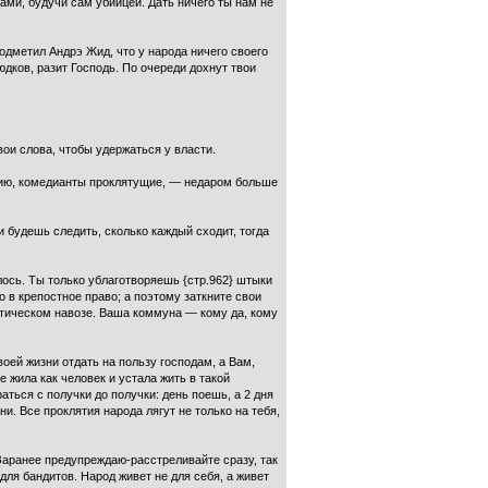
ами, будучи сам убийцей. Дать ничего ты нам не
одметил Андрэ Жид, что у народа ничего своего
юдков, разит Господь. По очереди дохнут твои
вои слова, чтобы удержаться у власти.
медию, комедианты проклятущие, — недаром больше
и будешь следить, сколько каждый сходит, тогда
лось. Ты только ублаготворяешь {стр.962} штыки
о в крепостное право; а поэтому заткните свои
истическом навозе. Ваша коммуна — кому да, кому
воей жизни отдать на пользу господам, а Вам,
 жила как человек и устала жить в такой
аться с получки до получки: день поешь, а 2 дня
зни. Все проклятия народа лягут не только на тебя,
 Заранее предупреждаю-расстреливайте сразу, так
 для бандитов. Народ живет не для себя, а живет