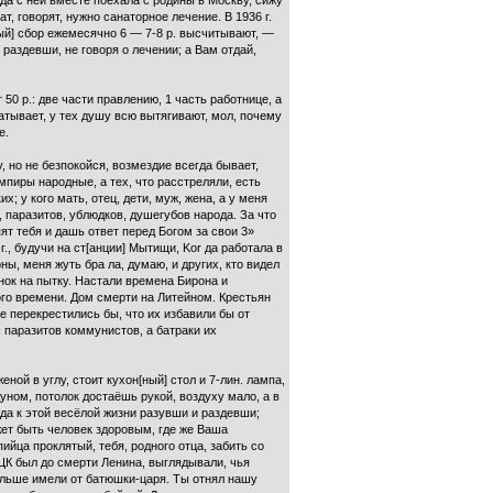
да с ней вместе поехала с родины в Москву, сижу
ат, говорят, нужно санаторное лечение. В 1936 г.
ный] сбор ежемесячно 6 — 7-8 р. высчитывают, —
раздевши, не говоря о лечении; а Вам отдай,
50 р.: две части правлению, 1 часть работнице, а
батывает, у тех душу всю вытягивают, мол, почему
е.
, но не безпокойся, возмездие всегда бывает,
ампиры народные, а тех, что расстреляли, есть
; у кого мать, отец, дети, муж, жена, а у меня
 паразитов, ублюдков, душегубов народа. За что
ят тебя и дашь ответ перед Богом за свои 3»
г., будучи на ст[анции] Мытищи, Kor да работала в
ны, меня жуть бра ла, думаю, и других, кто видел
нок на пытку. Настали времена Бирона и
ого времени. Дом смерти на Литейном. Крестьян
е перекрестились бы, что их избавили бы от
 паразитов коммунистов, а батраки их
ной в углу, стоит кухон[ный] стол и 7-лин. лампа,
дуном, потолок достаёшь рукой, воздуху мало, а в
 да к этой весёлой жизни разувши и раздевши;
ожет быть человек здоровым, где же Ваша
ийца проклятый, тебя, родного отца, забить со
м ЦК был до смерти Ленина, выглядывали, чья
 больше имели от батюшки-царя. Ты отнял нашу