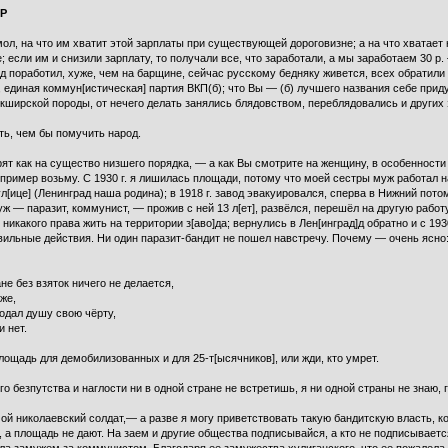
СР
ол, на что им хватит этой зарплаты при существующей дороговизне; а на что хватает
те; если им и снизили зарплату, то получали все, что заработали, а мы заработаем 30 р
 поработил, хуже, чем на барщине, сейчас русскому бедняку живется, всех обратили 
, единая коммун[истическая] партия ВКП(б); что Вы — (б) лучшего названия себе приду
ркширской породы, от нечего делать занялись блядовством, переблядовались и других з
ть, чем бы помучить народ.
т как на существо низшего порядка, — а как Вы смотрите на женщину, в особенности 
 в пример возьму. С 1930 г. я лишилась площади, потому что моей сестры муж работал 
л[ице] (Ленинград наша родина); в 1918 г. завод эвакуировался, сперва в Нижний потом
ж — паразит, коммунист, — прожив с ней 13 л[ет], развёлся, перешёл на другую рабо
 никакого права жить на территории з[аво]да; вернулись в Лен[инград]д обратно и с 1
авильные действия. Ни один паразит-бандит не пошел навстречу. Почему — очень ясно
ане без взяток ничего не делается,
оже,
родал душу свою чёрту,
 нет.
площадь для демобилизованных и для 25-т[ысячников], или жди, кто умрет.
 безпутства и наглости ни в одной стране не встретишь, я ни одной страны не знаю, г
мой николаевский солдат,— а разве я могу приветствовать такую бандитскую власть, ко
ц, а площадь не дают. На заем и другие общества подписывайся, а кто не подписываетс