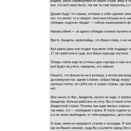
родину, закон справедливости наших отцов, веру в ч
мог, это всё наше было, так как ты сам пришелец с
Дураки будут те страны, которые у себя сделают ре
нет, что велят, то и говорят, твоя конституция есть
ублюдки: издохнет бандит — сейчас вывешиваете фл
Кирова убили — за одного ублюдка сколько пролито кр
Врете, бандиты, кровопийцы, это Ваши слова, а не на
Всё равно рано или поздно под женю тебя поддадут 
17 лет работала в суде, все Ваши подходы изучила.
Теперь тобою ещё не учтены одни сортиры и там не в
всё будет на учете, наверное, это забыли.
Пишете, что фашисты ни в розницу, а оптом распрод
да коммунистов, одним словом, собрал банду вокруг 
грязные глотки, не суйте нос в чужие страны, где п
нет.
Мне лично от Вас, бандитов, ничего не надо, я требу
бандитам, больше работать не хочу. Вы от меня отня
бандитской стране. Почему при царе жилось хорошо и 
так живи, это — свободная страна. В театр ходили чут
а и на твоих выблядков, от тебя рожденных, дети отв
Я знаю, меня не направите этапом к господам. Я тре
как на Ваших каналах, куда Вы ссылаете народ (без н