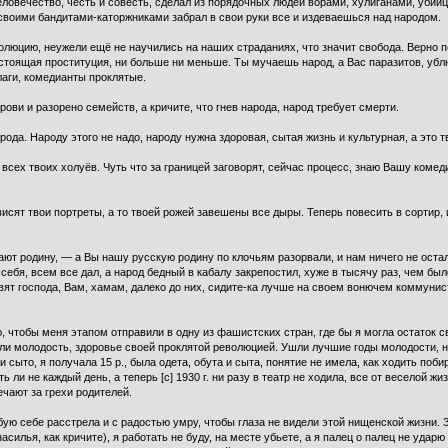
еловечество, честь и совесть, сделал из порядочных людей ворами, хулиганами, убийц
о своими бандитами-каторжниками забрал в свои руки все и издеваешься над народом.
волюцию, неужели ещё не научились на наших страданиях, что значит свобода. Верно п
 настоящая проституция, ни больше ни меньше. Ты мучаешь народ, а Вас паразитов, убл
аги, комедианты проклятые.
ови и разорено семейств, а кричите, что гнев народа, народ требует смерти.
рода. Народу этого не надо, народу нужна здоровая, сытая жизнь и культурная, а это т
и всех твоих холуёв. Чуть что за границей заговорят, сейчас процесс, знаю Вашу ко
исят твои портреты, а то твоей рожей завешены все дыры. Теперь повесить в сортир, 
ают родину, — а Вы нашу русскую родину по клочьям разорвали, и нам ничего не оста
себя, всем все дал, а народ бедный в кабалу закрепостил, хуже в тысячу раз, чем был
равят господа, Вам, хамам, далеко до них, сидите-ка лучше на своем вонючем коммун
ю, чтобы меня этапом отправили в одну из фашистских стран, где бы я могла остаток с
ли молодость, здоровье своей проклятой революцией. Ушли лучшие годы молодости, не
сыто, я получала 15 р., была одета, обута и сыта, понятие не имела, как ходить побир
ь ли не каждый день, а теперь [с] 1930 г. ни разу в театр не ходила, все от веселой жи
ечают за грехи родителей.
бую себе расстрела и с радостью умру, чтобы глаза не видели этой нищенской жизни.
асилья, как кричите), я работать не буду, на месте убьете, а я палец о палец не ударю