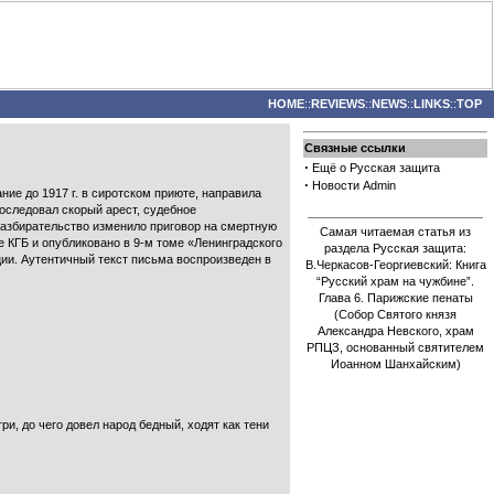
HOME
::
REVIEWS
::
NEWS
::
LINKS
::
TOP
Связные ссылки
·
Ещё о Русская защита
·
Новости Admin
ние до 1917 г. в сиротском приюте, направила
последовал скорый арест, судебное
 разбирательство изменило приговор на смертную
Самая читаемая статья из
 КГБ и опубликовано в 9-м томе «Ленинградского
раздела Русская защита:
ии. Аутентичный текст письма воспроизведен в
В.Черкасов-Георгиевский: Книга
“Русский храм на чужбине”.
Глава 6. Парижские пенаты
(Собор Святого князя
Александра Невского, храм
РПЦЗ, основанный святителем
Иоанном Шанхайским)
ри, до чего довел народ бедный, ходят как тени