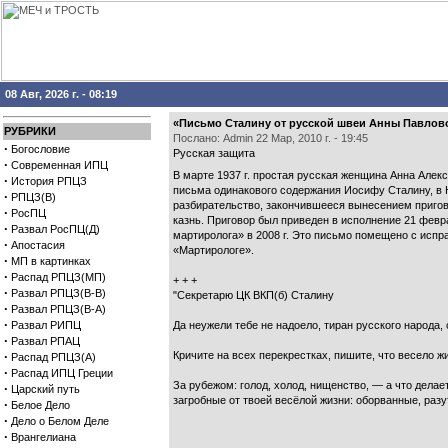
08 Авг, 2026 г. - 08:19
«Письмо Сталину от русской швеи Анны Павловой
РУБРИКИ
Послано: Admin 22 Мар, 2010 г. - 19:45
·
Богословие
Русская защита
·
Современная ИПЦ
В марте 1937 г. простая русская женщина Анна Алекс
·
История РПЦЗ
письма одинакового содержания Иосифу Сталину, в Н
·
РПЦЗ(В)
разбирательство, закончившееся вынесением пригово
·
РосПЦ
казнь. Приговор был приведен в исполнение 21 февр
·
Развал РосПЦ(Д)
мартиролога» в 2008 г. Это письмо помещено с исп
·
Апостасия
«Мартирологе».
·
МП в картинках
·
Распад РПЦЗ(МП)
+ + +
·
Развал РПЦЗ(В-В)
"Секретарю ЦК ВКП(б) Сталину
·
Развал РПЦЗ(В-А)
·
Развал РИПЦ
Да неужели тебе не надоело, тиран русского народа
·
Развал РПАЦ
·
Кричите на всех перекрестках, пишите, что весело ж
Распад РПЦЗ(А)
·
Распад ИПЦ Греции
За рубежом: голод, холод, нищенство, — а что делае
·
Царский путь
загробные от твоей весёлой жизни: оборванные, разу
·
Белое Дело
·
Дело о Белом Деле
·
Врангелиана