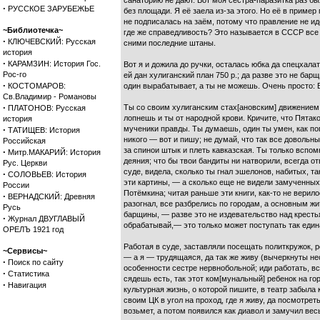
санаторию не дают. Вот моя сестра-паразитка раз б
·
РУССКОЕ ЗАРУБЕЖЬЕ
без площади. Я её заела из-за этого. Но её в пример 
не подписалась на заём, потому что правление не ид
~Библиотечка~
где же справедливость? Это называется в СССР все д
·
КЛЮЧЕВСКИЙ: Русская
сними последние штаны.
история
·
КАРАМЗИН: История Гос.
Вот я и дожила до ручки, осталась юбка да спецхалат
Рос-го
ей дан хулиганский план 750 р.; да разве это не бар
·
КОСТОМАРОВ:
один вырабатывает, а ты не можешь. Очень просто: Бог
Св.Владимир - Романовы
·
Ты со своим хулиганским стах[ановским] движением п
ПЛАТОНОВ: Русская
лопнешь и ты от народной крови. Кричите, что Пятако
история
·
мученики правды. Ты думаешь, один ты умен, как поп 
ТАТИЩЕВ: История
никого — вот и пишу; не думай, что так все доволь
Российская
за спинои штык и плеть кавказская. Ты только вспом
·
Митр.МАКАРИЙ: История
деяния; что бы твои бандиты ни натворили, всегда от
Рус. Церкви
суде, видела, сколько ты гнал эшелонов, набитых, та
·
СОЛОВЬЕВ: История
эти картины, — а сколько еще не видели замученных 
России
Потёмкина; читая раньше эти книги, как-то не верил
·
ВЕРНАДСКИЙ: Древняя
разогнал, все разбрелись по городам, а основным жи
Русь
барщины, — разве это не издевательство над кресть
·
Журнал ДВУГЛАВЫЙ
обрабатывай,— это только может поступать так един
ОРЕЛЪ 1921 год
Работая в суде, заставляли посещать политкружок, ро
~Сервисы~
— а я — трудящаяся, да так же живу (вычеркнуты нес
·
Поиск по сайту
особенности сестре нервнобольной; иди работать, вс
·
Статистика
сядешь есть, так этот ком[мунальный] ребенок на го
·
Навигация
культурная жизнь, о которой пишите, в театр забыла 
своим ЦК в угол на проход, где я живу, да посмотре
возьмет, а потом появился как диавол и замучил вес