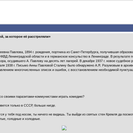
, за которое её расстреляли»
еевна Павлова, 1894 г. рождения, портниха из Санкт-Петербурга, получившая образова
КВД Ленинградской области и в германское консульство в Ленинграде. В результате 
ра, осудившего А. Павлову на десять лет лагерей. В декабре 1937 г. новое судебное
аля 1938 г. Письмо Анны Павловой Сталину было обнаружено А.Я. Разумовым в архиве
равлением многочисленных описок и ошибок, с восстановлением необходимой пунктуац
, со своими паразитами-коммунистами играть комедию?
ивется только в СССР, больше нигде.
тся у тебя под носом, ты ничего не видишь. Ты выйди из святых стен Кремля да посмот
тые, голодные и холодные.