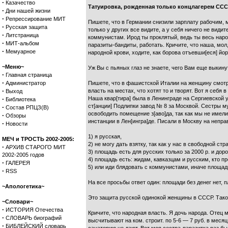
·
Казачество
Татуировка, рожденная только концлагерем СС
·
Дни нашей жизни
·
Репрессирование МИТ
Пишете, что в Германии снизили зарплату рабочим, м
·
Русская защита
только у других все видите, а у себя ничего не види
·
Литстраница
коммунистам. Ирод ты проклятый, ведь ты весь народ
·
МИТ-альбом
паразиты-бандиты, работать. Кричите, что наша, мол
·
Мемуарное
народной крови, ходите, как борова отъевши[еся] йо
~Меню~
Уж Вы с пьяных глаз не знаете, чего Вам еще выкину
·
Главная страница
·
Администратор
Пишете, что в фашистской Италии на женщину смотря
·
власть на местах, что хотят то и творят. Вот я себя
Выход
·
Наша квар[тира] была в Ленинграде на Сергиевской у
Библиотека
ст[анции] Подлипки завод № 8 за Москвой. Сестры му
·
Состав РПЦЗ(В)
освободить помещение з[аво]да, так как мы не имели
·
Обзоры
инстанции в Лен[ингра]де. Писали в Москву на непр
·
Новости
1) я русская,
МЕЧ и ТРОСТЬ 2002-2005:
2) не могу дать взятку, так как у нас в свободной стр
·
АРХИВ СТАРОГО МИТ
3) площадь есть для русских только за 2000 р. и дор
2002-2005 годов
4) площадь есть: жидам, кавказцам и русским, кто п
·
ГАЛЕРЕЯ
5) или иди блядовать с коммунистами, иначе площади
·
RSS
На все просьбы ответ один: площади без денег нет, 
~Апологетика~
Это защита русской одинокой женщины в СССР. Такого
~Словари~
·
ИСТОРИЯ Отечества
Кричите, что народная власть. Я дочь народа. Отец 
·
СЛОВАРЬ биографий
высчитывают на ком. строит. по 5-6 — 7 руб. в меся
·
БИБЛЕЙСКИЙ словарь