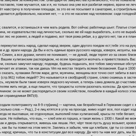
ыла замужем за коммунистом. Благодаря ее замужества хулиганского, что ее пожалела 
поставлю, тоже мучается, как и я, но только она уже вся разбитая нервно, врачи не леч
ёт навстречу в получении площади, за это ее не посылают в санаторию, а строит[ель
елается добровольно, насилия нет, — а это не насилие над человеком: сиди голодной 
; свалится, и останешься в чем мать родила. Вот сейчас работница шьет. Платье стоит 
щина, не издевательство над личностью, сколько же ей надо выработать, а кто не выра
 лес не ровнял, а людей и подавно, вот твоя рожа рябая, а у другого нет, так и в план
еремутил весь народ, сделал народ зверем, один другого поедом ест;тебе это на руку
в и др. враги народа. Да Вы и есть единые враги русского народа, изверги, иезуиты, в
Семен, а все дураки, ничего не понимают, — не думай, люди терпят из-за своих близких
ны Вашим хулиганским распорядком, но всем приходится молчать и приветствовать Вас,
ни, сколько замучил народу; подожди, будешь подыхать, все тобою замученные обступ
вечает их атаман, так как даешь Vim на местах творить всякие беззакония. Еще в 1930 
к сказать, кулаками Летом жара; дети, мужчины, женщины все точно скот забиты в ваго
{стр.961} тобою людей!? Это называется в своб[одной] стране, слово скажешь в засте
ось, неужели были такие изверги людского мучения, а теперь сама дожила до счастлив
телям жить негде, а еще пишете, что троцкисты хотели разогнать колхозы. Да крестьян
янином: он не может распорядиться своим хозяйством, понабили в каждый колхоз этих
ая справедливая ВКП(б).
здали политграмоту на 8-9 стр[аниц] — картина, как безработный в Германии сидит с же
колько слов.— Ред.), 2-е лиц ютятся в углу на проходе, мимо ходят все, пол ходит хо
егда не выспавши, не отдохнувши, выполняй план хулиганский, крысы по тебе бегают,
ршок. Не поймёшь, что ешь, — хлеб или из горшка, и такая жизнь с 1930 г. Какой же м
как и дверь открывается, живешь как лешак. Нет, чёрт твою пусть душу возьмет, кровоп
ть, как бы ты пожил на этом месте. Заелись и забыли, чем щи хлебали, где ты со свои
ь народ; кричишь, что ты в конституции дал все народу. Да чего ты нам мог дать, мы