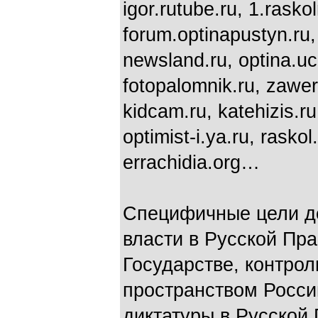
igor.rutube.ru, 1.rasko
forum.optinapustyn.ru, 
newsland.ru, optina.uco
fotopalomnik.ru, zaweru
kidcam.ru, katehizis.ru,
optimist-i.ya.ru, rasko
errachidia.org…
Специфичные цели де
власти в Русской Пр
Государстве, контро
пространством Росси
диктатуры в Русской