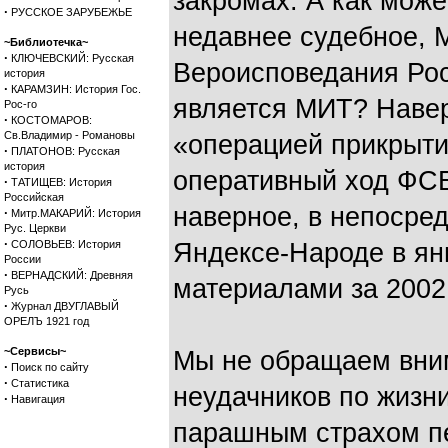
закромах. А как може
·
РУССКОЕ ЗАРУБЕЖЬЕ
недавнее судебное, 
~Библиотечка~
·
КЛЮЧЕВСКИЙ: Русская
Вероисповедания Ро
история
·
КАРАМЗИН: История Гос.
является МИТ? Наве
Рос-го
·
КОСТОМАРОВ:
Св.Владимир - Романовы
«операцией прикрыти
·
ПЛАТОНОВ: Русская
история
оперативный ход ФС
·
ТАТИЩЕВ: История
Российская
наверное, в непосре
·
Митр.МАКАРИЙ: История
Рус. Церкви
·
СОЛОВЬЕВ: История
Яндексе-Народе в ян
России
·
ВЕРНАДСКИЙ: Древняя
материалами за 2002
Русь
·
Журнал ДВУГЛАВЫЙ
ОРЕЛЪ 1921 год
~Сервисы~
Мы не обращаем вним
·
Поиск по сайту
·
Статистика
неудачников по жизни
·
Навигация
парашным страхом п