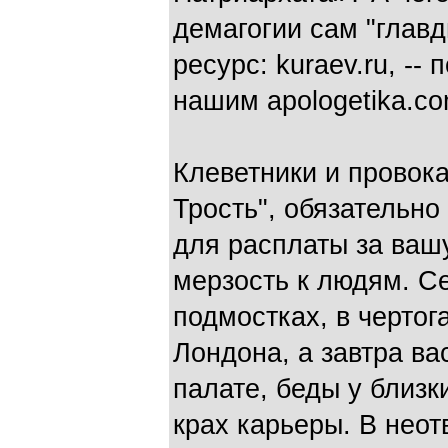
демагогии сам "главд
ресурс: kuraev.ru, --
нашим apologetika.co
Клеветники и провок
Трость", обязательно
для расплаты за вашу
мерзость к людям. С
подмостках, в чертог
Лондона, а завтра ва
палате, беды у близк
крах карьеры. В неот