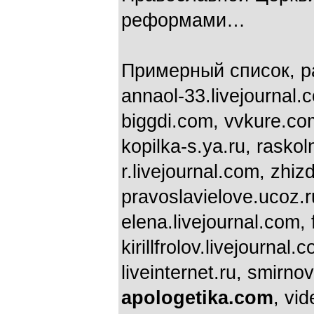
реформами…
Примерный список, р
annaol-33.livejournal.
biggdi.com, vvkure.com
kopilka-s.ya.ru, raskoln
r.livejournal.com, zhiz
pravoslavielove.ucoz.ru
elena.livejournal.com, 
kirillfrolov.livejournal
liveinternet.ru, smirno
apologetika.com
, vi