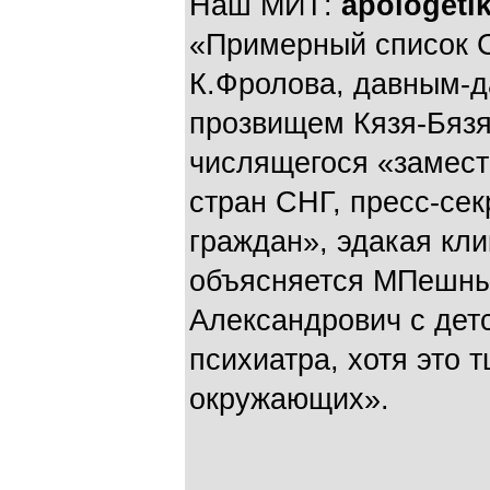
Наш МИТ:
apologeti
«Примерный список 
К.Фролова, давным-д
прозвищем Кязя-Бязя
числящегося «замест
стран СНГ, пресс-се
граждан», эдакая кл
объясняется МПешны
Александрович с детс
психиатра, хотя это 
окружающих».