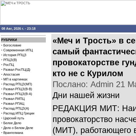
08 Авг, 2026 г. - 23:18
«Меч и Трость» в с
РУБРИКИ
·
Богословие
самый фантастичес
·
Современная ИПЦ
·
История РПЦЗ
·
РПЦЗ(В)
провокаторстве гун
·
РосПЦ
·
Развал РосПЦ(Д)
кто не с Курилом
·
Апостасия
·
МП в картинках
Послано: Admin 21 Мар
·
Распад РПЦЗ(МП)
·
Развал РПЦЗ(В-В)
Дни нашей жизни
·
Развал РПЦЗ(В-А)
·
Развал РИПЦ
·
Развал РПАЦ
РЕДАКЦИЯ МИТ: Наиб
·
Распад РПЦЗ(А)
·
Распад ИПЦ Греции
провокаторство насч
·
Царский путь
·
Белое Дело
·
(МИТ), работающего в
Дело о Белом Деле
·
Врангелиана