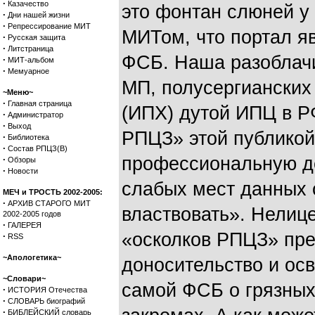
·
Казачество
это фонтан слюней у
·
Дни нашей жизни
·
Репрессирование МИТ
МИТом, что портал я
·
Русская защита
·
Литстраница
ФСБ. Наша разоблачи
·
МИТ-альбом
·
Мемуарное
МП, полусергианских
~Меню~
·
Главная страница
(ИПХ) дутой ИПЦ в РФ
·
Администратор
·
Выход
РПЦЗ» этой публикой
·
Библиотека
·
Состав РПЦЗ(В)
профессиональную д
·
Обзоры
·
Новости
слабых мест данных 
МЕЧ и ТРОСТЬ 2002-2005:
·
АРХИВ СТАРОГО МИТ
властвовать». Нелиц
2002-2005 годов
·
ГАЛЕРЕЯ
«осколков РПЦЗ» пре
·
RSS
~Апологетика~
доносительство и осв
~Словари~
самой ФСБ о грязны
·
ИСТОРИЯ Отечества
·
СЛОВАРЬ биографий
·
БИБЛЕЙСКИЙ словарь