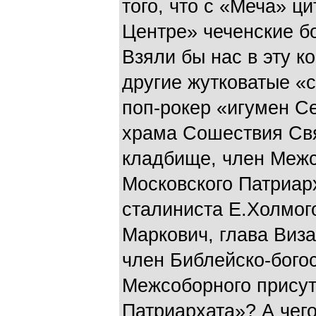
того, что с «Меча» ц
Центре» чеченские б
Взяли бы нас в эту к
другие жутковатые «
поп-рокер «игумен Се
храма Сошествия Свя
кладбище, член Межс
Московского Патриар
сталиниста Е.Холмог
Маркович, глава Виза
член Библейско-бого
Межсоборного присут
Патриархата»? А чег