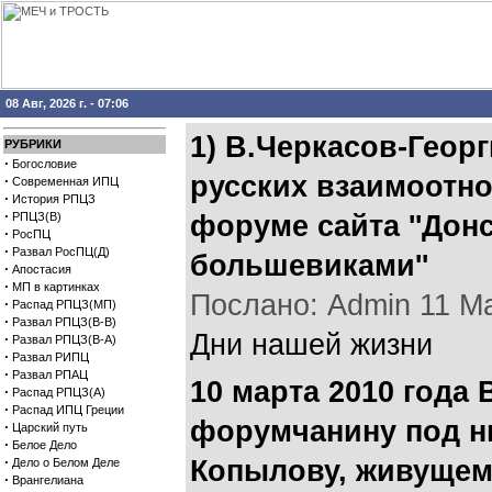
08 Авг, 2026 г. - 07:06
1) В.Черкасов-Георг
РУБРИКИ
·
Богословие
русских взаимоотно
·
Современная ИПЦ
·
История РПЦЗ
·
РПЦЗ(В)
форуме сайта ''Донс
·
РосПЦ
·
Развал РосПЦ(Д)
большевиками''
·
Апостасия
·
МП в картинках
Послано: Admin 11 Мар
·
Распад РПЦЗ(МП)
·
Развал РПЦЗ(В-В)
Дни нашей жизни
·
Развал РПЦЗ(В-А)
·
Развал РИПЦ
·
Развал РПАЦ
10 марта 2010 года 
·
Распад РПЦЗ(А)
·
Распад ИПЦ Греции
форумчанину под н
·
Царский путь
·
Белое Дело
·
Копылову, живущему
Дело о Белом Деле
·
Врангелиана