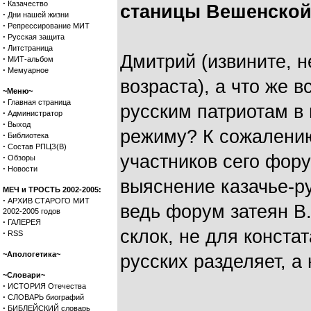
·
Казачество
станицы Вешенской
·
Дни нашей жизни
·
Репрессирование МИТ
·
Русская защита
·
Литстраница
Дмитрий (извините, н
·
МИТ-альбом
·
Мемуарное
возраста), а что же в
~Меню~
·
Главная страница
русским патриотам в
·
Администратор
·
Выход
режиму? К сожалению
·
Библиотека
·
Состав РПЦЗ(В)
участников сего фо
·
Обзоры
·
Новости
выяснение казачье-р
МЕЧ и ТРОСТЬ 2002-2005:
·
АРХИВ СТАРОГО МИТ
ведь форум затеян В
2002-2005 годов
·
ГАЛЕРЕЯ
склок, не для констат
·
RSS
~Апологетика~
русских разделяет, а
~Словари~
·
ИСТОРИЯ Отечества
·
СЛОВАРЬ биографий
·
БИБЛЕЙСКИЙ словарь