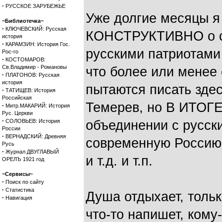
·
РУССКОЕ ЗАРУБЕЖЬЕ
Уже долгие месяцы я 
~Библиотечка~
·
КЛЮЧЕВСКИЙ: Русская
КОНСТРУКТИВНО о с
история
·
КАРАМЗИН: История Гос.
русскими патриотами 
Рос-го
·
КОСТОМАРОВ:
Св.Владимир - Романовы
что более или менее 
·
ПЛАТОНОВ: Русская
история
пытаются писать зде
·
ТАТИЩЕВ: История
Российская
Темерев, но В ИТОГЕ 
·
Митр.МАКАРИЙ: История
Рус. Церкви
·
СОЛОВЬЕВ: История
объединении с русск
России
·
ВЕРНАДСКИЙ: Древняя
современную Россию, 
Русь
·
Журнал ДВУГЛАВЫЙ
и т.д. и т.п.
ОРЕЛЪ 1921 год
~Сервисы~
·
Поиск по сайту
·
Статистика
Душа отдыхает, тольк
·
Навигация
что-то напишет, кому-