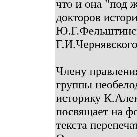
что и она "под ж
докторов истор
Ю.Г.Фельштинс
Г.И.Чернявского
Члену правлени
группы необело
историку К.Але
посвящает на ф
текста перепечат