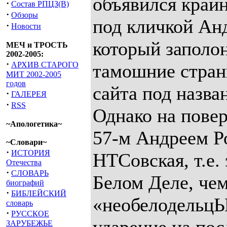
объявился край
·
Состав РПЦЗ(В)
·
Обзоры
под кличкой Анд
·
Новости
который заполон
МЕЧ и ТРОСТЬ
2002-2005:
·
АРХИВ СТАРОГО
тамошние стран
МИТ 2002-2005
годов
сайта под назва
·
ГАЛЕРЕЯ
·
RSS
Однако на пове
~Апологетика~
57-м Андреем Ро
~Словари~
·
ИСТОРИЯ
НТСовская, т.е.
Отечества
·
СЛОВАРЬ
Белом Деле, че
биографий
·
БИБЛЕЙСКИЙ
«необелодельцЫ
словарь
·
РУССКОЕ
ЗАРУБЕЖЬЕ