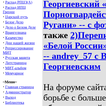
Георгиевский 
·
Распад РПЦЗ(А)
·
Распад ИПЦ
Порногвардейс
Греции
·
Царский путь
·
Ругани» -- с ф
Белое Дело
·
Дело о Белом Деле
·
также
2)Переп
Врангелиана
·
Казачество
·
«Белой России»
Дни нашей жизни
·
Репрессирование
МИТ
-- andrey_57 с
·
Русская защита
·
Литстраница
Георгиевским
·
МИТ-альбом
·
Мемуарное
~Меню~
На форуме сайта
·
Главная страница
·
Администратор
борьбе с больш
·
Выход
·
Библиотека