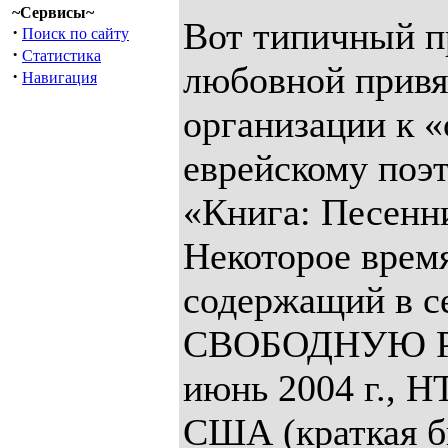
~Сервисы~
Вот типичный п
·
Поиск по сайту
·
Статистика
любовной привя
·
Навигация
организации к 
еврейскому поэт
«Книга: Песенн
Некоторое врем
содержащий в се
СВОБОДНУЮ РО
июнь 2004 г.,
США (краткая б