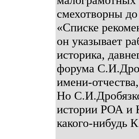
малограмотных 
смехотворны до 
«Списке рекоме
он указывает ра
историка, давне
форума С.И.Дроб
имени-отчества
Но С.И.Дробязк
истории РОА и К
какого-нибудь К