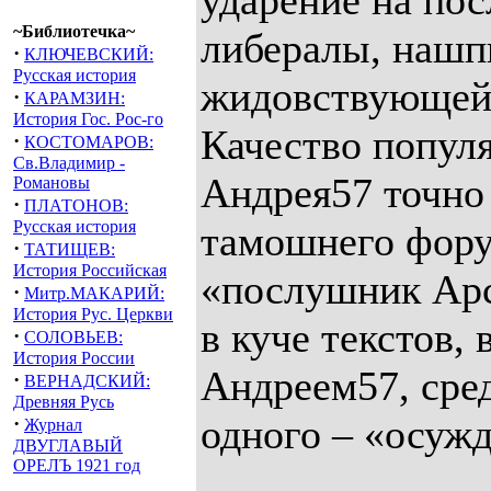
ударение на пос
~Библиотечка~
либералы, нашп
·
КЛЮЧЕВСКИЙ:
Русская история
жидовствующей 
·
КАРАМЗИН:
История Гос. Рос-го
Качество попул
·
КОСТОМАРОВ:
Св.Владимир -
Андрея57 точно
Романовы
·
ПЛАТОНОВ:
Русская история
тамошнего фору
·
ТАТИЩЕВ:
История Российская
«послушник Арс
·
Митр.МАКАРИЙ:
История Рус. Церкви
в куче текстов
·
СОЛОВЬЕВ:
История России
Андреем57, сред
·
ВЕРНАДСКИЙ:
Древняя Русь
одного – «осужд
·
Журнал
ДВУГЛАВЫЙ
ОРЕЛЪ 1921 год