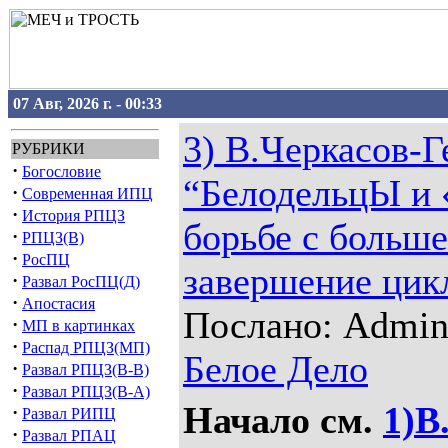
07 Авг, 2026 г. - 00:33
3) В.Черкасов-Г
РУБРИКИ
·
Богословие
“БелодельцЫ и 
·
Современная ИПЦ
·
История РПЦЗ
борьбе с больш
·
РПЦЗ(В)
·
РосПЦ
завершение цик
·
Развал РосПЦ(Д)
·
Апостасия
Послано: Admin 
·
МП в картинках
·
Распад РПЦЗ(МП)
Белое Дело
·
Развал РПЦЗ(В-В)
·
Развал РПЦЗ(В-А)
Начало см.
1)В
·
Развал РИПЦ
·
Развал РПАЦ