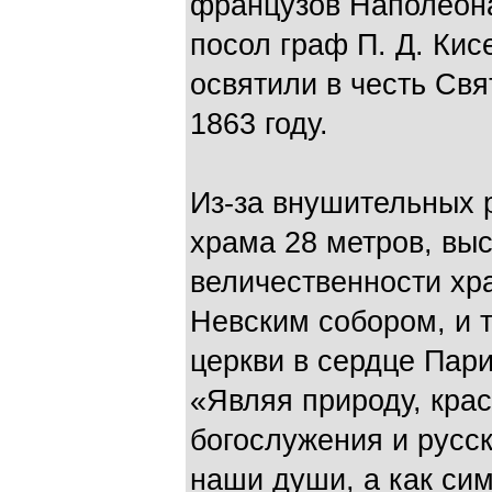
французов Наполеона 
посол граф П. Д. Ки
освятили в честь Св
1863 году.
Из-за внушительных 
храма 28 метров, выс
величественности хр
Невским собором, и т
церкви в сердце Пари
«Являя природу, кра
богослужения и русск
наши души, а как си