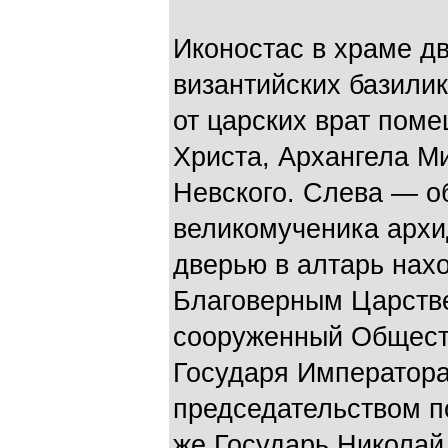
Иконостас в храме дв
византийских базилик
от царских врат пом
Христа, Архангела М
Невского. Слева — о
великомученика архи
дверью в алтарь нах
Благоверным Царств
сооруженный Общест
Государя Императора
председательством п
же Государь Николай