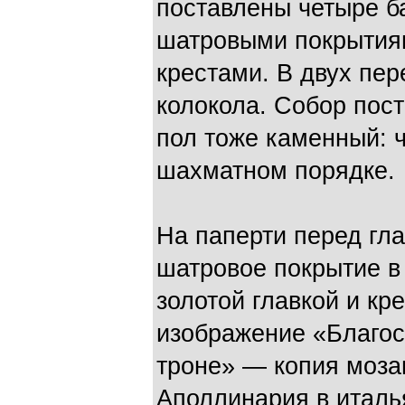
поставлены четыре б
шатровыми покрытиям
крестами. В двух пе
колокола. Собор пост
пол тоже каменный: 
шахматном порядке.
На паперти перед гл
шатровое покрытие в
золотой главкой и к
изображение «Благо
троне» — копия моза
Аполлинария в италь