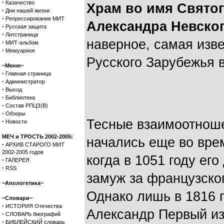
·
Казачество
Храм во имя Святог
·
Дни нашей жизни
·
Репрессирование МИТ
Александра Невског
·
Русская защита
·
Литстраница
наверное, самая изв
·
МИТ-альбом
·
Мемуарное
Русского Зарубежья 
~Меню~
·
Главная страница
·
Администратор
·
Выход
·
Библиотека
·
Состав РПЦЗ(В)
·
Обзоры
Тесные взаимоотнош
·
Новости
МЕЧ и ТРОСТЬ 2002-2005:
начались еще во вре
·
АРХИВ СТАРОГО МИТ
2002-2005 годов
когда в 1051 году ег
·
ГАЛЕРЕЯ
·
RSS
замуж за французског
~Апологетика~
Однако лишь в 1816 
~Словари~
·
ИСТОРИЯ Отечества
Александр Первый из
·
СЛОВАРЬ биографий
·
БИБЛЕЙСКИЙ словарь