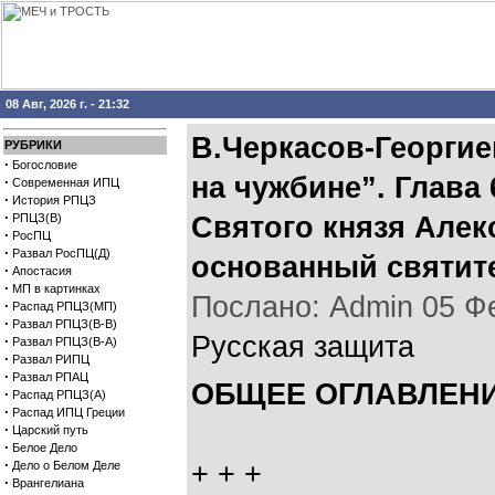
08 Авг, 2026 г. - 21:32
В.Черкасов-Георгие
РУБРИКИ
·
Богословие
на чужбине”. Глава
·
Современная ИПЦ
·
История РПЦЗ
·
РПЦЗ(В)
Святого князя Алек
·
РосПЦ
·
Развал РосПЦ(Д)
основанный святит
·
Апостасия
·
МП в картинках
Послано: Admin 05 Фев
·
Распад РПЦЗ(МП)
·
Развал РПЦЗ(В-В)
Русская защита
·
Развал РПЦЗ(В-А)
·
Развал РИПЦ
·
Развал РПАЦ
ОБЩЕЕ ОГЛАВЛЕНИ
·
Распад РПЦЗ(А)
·
Распад ИПЦ Греции
·
Царский путь
·
Белое Дело
·
+ + +
Дело о Белом Деле
·
Врангелиана