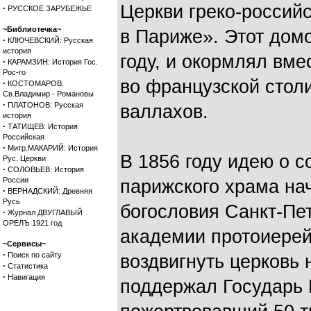
Церкви греко-россий
·
РУССКОЕ ЗАРУБЕЖЬЕ
~Библиотечка~
в Париже». Этот дом
·
КЛЮЧЕВСКИЙ: Русская
история
году, и окормлял вм
·
КАРАМЗИН: История Гос.
Рос-го
во французской столи
·
КОСТОМАРОВ:
Св.Владимир - Романовы
·
ПЛАТОНОВ: Русская
валлахов.
история
·
ТАТИЩЕВ: История
Российская
·
Митр.МАКАРИЙ: История
В 1856 году идею о с
Рус. Церкви
·
СОЛОВЬЕВ: История
России
парижского храма на
·
ВЕРНАДСКИЙ: Древняя
Русь
богословия Санкт-Пе
·
Журнал ДВУГЛАВЫЙ
ОРЕЛЪ 1921 год
академии протоиерей
~Сервисы~
·
Поиск по сайту
воздвигнуть церковь 
·
Статистика
·
Навигация
поддержал Государь 