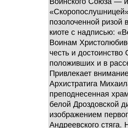
Воинского Союза — и
«Скоропослушницей».
позолоченной ризой в
киоте с надписью: «
Воинам Христолюбиво
честь и достоинство 
положивших и в расс
Привлекает внимание
Архистратига Михаил
преподнесенная храм
белой Дроздовской д
изображением первог
Андреевского стяга. 