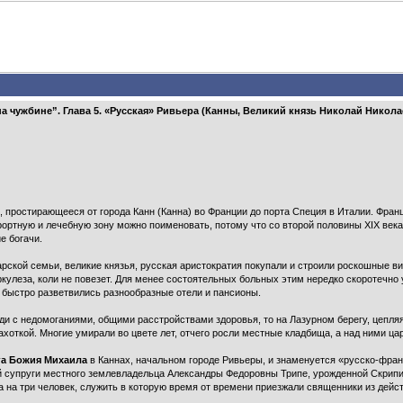
а чужбине”. Глава 5. «Русская» Ривьера (Канны, Великий князь Николай Никола
простирающееся от города Канн (Канна) во Франции до порта Специя в Италии. Франц
рортную и лечебную зону можно поименовать, потому что со второй половины XIX век
е богачи.
рской семьи, великие князья, русская аристократия покупали и строили роскошные ви
ркулеза, коли не повезет. Для менее состоятельных больных этим нередко скоротеч
е быстро разветвились разнообразные отели и пансионы.
ди с недомоганиями, общими расстройствами здоровья, то на Лазурном берегу, цепля
ахоткой. Многие умирали во цвете лет, отчего росли местные кладбища, а над ними ца
га Божия Михаила
в Каннах, начальном городе Ривьеры, и знаменуется «русско-фран
й супруги местного землевладельца Александры Федоровны Трипе, урожденной Скрипи
 на три человек, служить в которую время от времени приезжали священники из дейс