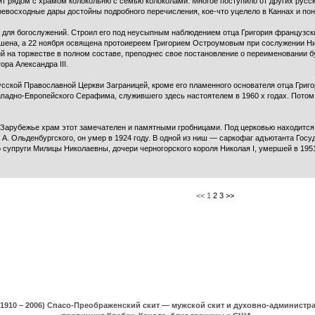
роит рядом с храмом колокольню с семью колоколами. Многое поступило от других русс
превосходные дары достойны подробного перечисления, кое-что уцелело в Каннах и по
 для богослужений. Строил его под неусыпным наблюдением отца Григория французски
ршена, а 22 ноября освящена протоиереем Григорием Остроумовым при сослужении Ни
й на торжестве в полном составе, преподнес свое постановление о переименовании б
ра Александра III.
усской Православной Церкви Заграницей, кроме его пламенного основателя отца Григо
падно-Европейского Серафима, служившего здесь настоятелем в 1960 х годах. Потом 
Зарубежье храм этот замечателен и памятными гробницами. Под церковью находится
. А. Ольденбургского, он умер в 1924 году. В одной из ниш — саркофаг адъютанта Гос
о супруги Милицы Николаевны, дочери черногорского короля Николая I, умершей в 1951
<< 1
2
3
>>
(1910 – 2006) Спасо-Преображенский скит — мужской скит и духовно-админист