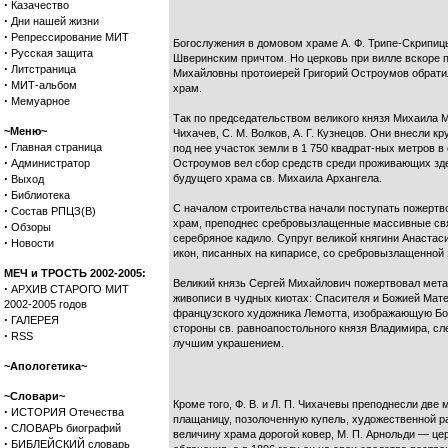
·
Казачество
·
Дни нашей жизни
·
Репрессирование МИТ
Богослужения в домовом храме А. Ф. Трипе-Скрипицы
·
Русская защита
Шверинским причтом. Но церковь при вилле вскоре п
·
Литстраница
Михайловны протоиерей Григорий Остроумов обратил
·
МИТ-альбом
храм.
·
Мемуарное
Так по председательством великого князя Михаила Ми
~Меню~
Чихачев, С. М. Волков, А. Г. Кузнецов. Они внесли 
·
Главная страница
под нее участок земли в 1 750 квадрат-ных метров 
·
Администратор
Остроумов вел сбор средств среди проживающих здес
·
будущего храма св. Михаила Архангела.
Выход
·
Библиотека
С началом строительства начали поступать пожертво
·
Состав РПЦЗ(В)
храм, преподнес сребровызлащенные массивные свящ
·
Обзоры
серебряное кадило. Супруг великой княгини Анастас
·
Новости
икон, писанных на кипарисе, со сребровызлащенной
МЕЧ и ТРОСТЬ 2002-2005:
Великий князь Сергей Михайлович пожертвовал метал
·
АРХИВ СТАРОГО МИТ
живописи в чудных киотах: Спасителя и Божией Мате
2002-2005 годов
французского художника Лемотта, изображающую Бо
·
ГАЛЕРЕЯ
стороны св. равноапостольного князя Владимира, сл
·
RSS
лучшим украшением.
~Апологетика~
~Словари~
Кроме того, Ф. В. и Л. П. Чихачевы преподнесли д
·
ИСТОРИЯ Отечества
плащаницу, позолоченную купель, художественной ра
·
СЛОВАРЬ биографий
величину храма дорогой ковер, М. П. Арнольди — це
·
БИБЛЕЙСКИЙ словарь