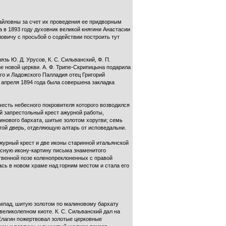
айловны за счет их проведения ее придворным
 в 1893 году духовник великой княгини Анастасии
вичу с просьбой о содействии построить тут
зь Ю. Д. Урусов, К. С. Сильванский, Ф. П.
ие новой церкви. А. Ф. Трипе-Скрипицына подарила
го и Ладожского Палладия отец Григорий
 апреля 1894 года была совершена закладка
честь небесного покровителя которого возводился
й запрестольный крест ажурной работы,
инового бархата, шитые золотом хоругви; семь
ой дверь, отделяющую алтарь от исповедальни.
журный крест и две иконы старинной итальянской
асную икону-картину письма знаменитого
венной позе коленопреклоненных с правой
ась в новом храме над горним местом и стала его
ампад, шитую золотом по малиновому бархату
еликолепном киоте. К. С. Сильванский дал на
 Елагин пожертвовал золотые церковные