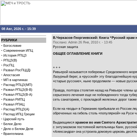
08 Авг, 2026 г. - 15:39
В.Черкасов-Георгиевский: Книга “Русский храм н
РУБРИКИ
Послано: Admin 26 Янв, 2010 г. - 13:45
·
Богословие
Русская защита
·
Современная ИПЦ
ОБЩЕЕ ОГЛАВЛЕНИЕ КНИГИ
·
История РПЦЗ
·
РПЦЗ(В)
·
РосПЦ
+ + +
·
Развал РосПЦ(Д)
Ривьерой называется побережье Средиземного моря, 
·
Апостасия
Лазурный берег, а «русской» эту благодатнейшую ку
·
МП в картинках
«старые русские», ныне продолжили — новые русски
·
Распад РПЦЗ(МП)
·
Развал РПЦЗ(В-В)
Правда, полтора столетия назад на Ривьере члены ца
·
Развал РПЦЗ(В-А)
серьезного лечения еще не побежденного тогда тубе
·
Развал РИПЦ
сеть санаториев, с прокладкой железных дорог такж
·
Развал РПАЦ
·
Если на «воды» в Германию прибывали из России лю
Распад РПЦЗ(А)
обреченных на гибель столь «популярной» на Руси ч
·
Распад ИПЦ Греции
·
Царский путь
Выдающимся
храмом во имя Святого Архистрати
·
Белое Дело
с энтузиазмом постоянной жительницы Канн, русско
·
Дело о Белом Деле
«Александра» она устроила домовую церковь десятка
·
Врангелиана