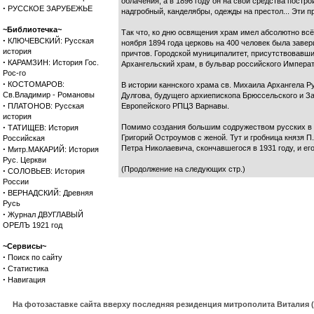
облачения, а в 1896 году он на свои средства пост
·
РУССКОЕ ЗАРУБЕЖЬЕ
надгробный, канделябры, одежды на престол... Эти 
~Библиотечка~
Так что, ко дню освящения храм имел абсолютно всё
·
КЛЮЧЕВСКИЙ: Русская
ноября 1894 года церковь на 400 человек была заве
история
причтов. Городской муниципалитет, присутствовавши
·
КАРАМЗИН: История Гос.
Архангельский храм, в бульвар российского Императо
Рос-го
·
КОСТОМАРОВ:
В истории каннского храма св. Михаила Архангела Р
Св.Владимир - Романовы
Дулгова, будущего архиепископа Брюссельского и За
·
ПЛАТОНОВ: Русская
Европейского РПЦЗ Варнавы.
история
·
Помимо создания большим содружеством русских в 
ТАТИЩЕВ: История
Григорий Остроумов с женой. Тут и гробница князя П
Российская
·
Петра Николаевича, скончавшегося в 1931 году, и ег
Митр.МАКАРИЙ: История
Рус. Церкви
(Продолжение на следующих стр.)
·
СОЛОВЬЕВ: История
России
·
ВЕРНАДСКИЙ: Древняя
Русь
·
Журнал ДВУГЛАВЫЙ
ОРЕЛЪ 1921 год
~Сервисы~
·
Поиск по сайту
·
Статистика
·
Навигация
На фотозаставке сайта вверху последняя резиденция митрополита Виталия 