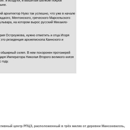
ких: и воздухи, и вышитый шелком покров
ныне.
й архитектор Нуво так успешно, что уже в начале
ццкого, Ментонского, греческого Марсельского
ульвара, на котором вырос русский Михаило-
рия Остроумова, нужно отметить и отца Игоря
это резиденция архиепископа Каннского и
 обширный склеп. В нем похоронен протоиерей
ударя Императора Николая Второго великого князя
 году.
ративный центр РПЦЗ, расположенный в трёх милях от деревни Мансонвилль,