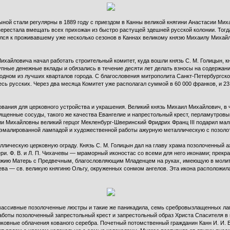
ной стали регулярны в 1889 году с приездом в Канны великой княгини Анастасии Мих
ерестала вмещать всех прихожан из быстро растущей здешней русской колонии. Тогда
ся к проживавшему уже несколько сезонов в Каннах великому князю Михаилу Михайло
хайловича начал работать строительный комитет, куда вошли князь С. М. Голицын, кня
крупные денежные вклады и обязались в течение десяти лет делать взносы на содержан
в одном из лучших кварталов города. С благословения митрополита Санкт-Петербургско
ь русских. Через два месяца Комитет уже располагал суммой в 60 000 франков, и 23
вания для церковного устройства и украшения. Великий князь Михаил Михайлович, в 
енные сосуды, такого же качества Евангелие и напрестольный крест, перламутровы
ии Михайловны великий герцог Мекленбург-Шверинский Фридрих Франц III подарил мал
 эмалированной лампадой и художественной работы ажурную металлическую с позолот
лическую церковную ограду. Князь С. М. Голицын дал на главу храма позолоченный а
ри. Ф. В. и Л. П. Чихачевы — мраморный иконостас со всеми для него иконами; прекр
жию Матерь с Предвечным, благословляющим Младенцем на руках, имеющую в молит
ева — св. великую княгиню Ольгу, окруженных сонмом ангелов. Эта икона расположил
ве массивные позолоченные люстры и такие же паникадила, семь сребровызлащенных л
боты позолоченный запрестольный крест и запрестольный образ Христа Спасителя в в
рковные облачения кованого серебра. Почетный потомственный гражданин Канн И. И.