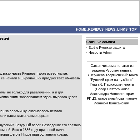
HOME
::
REVIEWS
::
NEWS
::
LINKS
::
TOP
евич)
Связные ссылки
·
Ещё о Русская защита
·
Новости Admin
Самая читаемая статья из
раздела Русская защита:
узская часть Ривьеры также известна как
В.Черкасов-Георгиевский: Книга
а ее начали в широчайших празднествах обживать
“Русский храм на чужбине”.
Глава 6. Парижские пенаты
(Собор Святого князя
ллы не только для развлечений, а и для
Александра Невского, храм
но убивающим заболеванием здесь выросла целая
РПЦЗ, основанный святителем
Иоанном Шанхайским)
ясь за соломинку, оказывалось немало
рили наши златоглавые церкви.
цузский» Лазурный берег. Возведение его связано
цыной. Еще в 1886 году при своей вилле
твовавшего в Ницце православного храма.