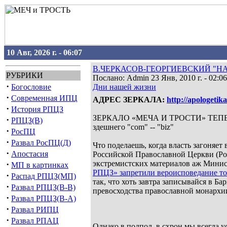
10 Авг, 2026 г. - 06:07
В.ЧЕРКАСОВ-ГЕОРГИЕВСКИЙ "НА
РУБРИКИ
Послано: Admin 23 Янв, 2010 г. - 02:06
·
Богословие
Дни нашей жизни
·
Современная ИПЦ
АДРЕС ЗЕРКАЛА:
http://apologetik
·
История РПЦЗ
ЗЕРКАЛО «МЕЧА И ТРОСТИ» ТЕПЕР
·
РПЦЗ(В)
здешнего "com" -- "biz"
·
РосПЦ
·
Развал РосПЦ(Д)
Что поделаешь, когда власть загоняет
·
Апостасия
Российской Православной Церкви (Ро
·
экстремистских материалов аж Минис
МП в картинках
РПЦЗ» запретили вероисповедание т
·
Распад РПЦЗ(МП)
так, что хоть завтра записывайся в Б
·
Развал РПЦЗ(В-В)
превосходства православной монархи
·
Развал РПЦЗ(В-А)
·
Развал РИПЦ
·
Развал РПАЦ
Однако в подпол, в схрон мы всегда 