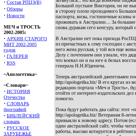
затянуться... Но когда вонючий пидж
·
Состав РПЦЗ(В)
Большой пустыне Виктория, он не вын
·
Обзоры
в сторону плохо проходимого Большо
·
Новости
паспорта, визы, гостиничные ксивы и
проживать в Австралии… За большие 
МЕЧ и ТРОСТЬ
снова дуракам сего кенгуру, который 
2002-2005:
·
В Австралии нет пока прихода РосПЦ, 
АРХИВ СТАРОГО
из причастных к сему господин с авс
МИТ 2002-2005
него жена русская, у той вся еще жив
годов
Делу с почтением они узнали, что д
·
ГАЛЕРЕЯ
что воевал он и на юге в белых восст
·
RSS
генерала Н.Н.Юденича.
~Апологетика~
Теперь австралийский джентльмен по
http://apologetika.biz/ В его кругах
~Словари~
редакцию портала «Меч и Трость», бу
·
ИСТОРИЯ
отойти от интернет-издательских дел 
Отечества
помогло.
·
СЛОВАРЬ
биографий
Пока будут работать два сайта: этот «п
·
http://apologetika.biz/ Ветеранам 8-
БИБЛЕЙСКИЙ
привыкли к новому адресу. Потом (ес
словарь
один австралийский сайт, чтобы читате
·
РУССКОЕ
работы, высоко котируется в рейтинга
ЗАРУБЕЖЬЕ