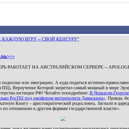
 КАЖДУЮ ИГРУ -- СВОЙ КЕНГУРУ"
a.biz>>>
Ь РАБОТАЕТ НА АВСТРАЛИЙСКОМ СЕРВЕРЕ -- APOLOGETIKA
 в подполье или эмиграцию. А куда податься истинно-православ
сПЦ), Вероучение Которой запретил самый мощный в мире Эрэф
терство юстиции РФ! Читайте поподробнее:
В.Черкасов-Георги
олько РосПЦ под омофором митрополита Дамаскина»
. Правда, 
архатную Книгу – аристократический родословец. Загнали в царе
и по отношению к другим формам государственной власти».
успеем, пока же перед нами гостеприимно распахнулись простор