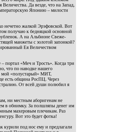
Величества. Да везде, что на Запад,
-императорскую Японию – милости
ко нечетно жалкой Эрэфовской. Вот
отом получаю к бедняцкой основной
рубленок. А на Альбионе Свеже-
тящей манжеты с золотой запонкой?
тированный Ея Величеством
 – портал «Меч и Трость». Когда три
сно, что по наводке нашего
 и мой «полустарый» МИТ,
где есть община РосПЦ. Через
стралию. От всей души полюбил я
кам, ни местным аборигенам не
ем в обнимку. За полшляпы денег им
риным махеровым плечикам. Раз
енгуру. Вот это будет фотка!
к курили под нос ему и предлагали