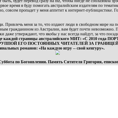
 быть, будет перевод сразу на biz, чтобы нигде не соблазняла э
рвое время я буду помогать австралийским издателям по тематик
но, совсем пропадет у меня аппетит к интернет-публицистике. 
и. Привлечь меня за то, что издают люди в свободном мире на п
ажданином из Австралии, вам будет почти невозможно. Почт
и даже утверждают, что якобы у нас всегда найдут, за что поса
нце каждой страницы австралийского МИТ: «С 2010 года П
УППОЙ ЕГО ПОСТОЯННЫХ ЧИТАТЕЛЕЙ ЗА ГРАНИЦЕЙ РО
инальных романов: «На каждую игру -- свой кенгуру».
. Суббота пo Богоявлении. Память Сятителя Григория, еписко