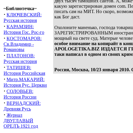
двух тысяч тамошних сайтов. А, может
какую зарегистрирован домен com. Пе
~Библиотечка~
писать сам на МИТ. Но скоро, возмож
·
КЛЮЧЕВСКИЙ:
как Бог даст.
Русская история
·
КАРАМЗИН:
Охолоните маненько, господа товарищ
История Гос. Рос-го
ЗАРЕГИСТРИРОВАННЫМ иностранным гр
·
мощный на свете суд. Матерые человек
КОСТОМАРОВ:
особое внимание на копирайт в ко
Св.Владимир -
APOLOGETIKA.BIZ ИЗДАЕТСЯ ГР
Романовы
таки написал в одном из своих крим
·
ПЛАТОНОВ:
Русская история
·
ТАТИЩЕВ:
Россия, Москва, 10/23 января 2010
История Российская
·
Митр.МАКАРИЙ:
История Рус. Церкви
·
СОЛОВЬЕВ:
История России
·
ВЕРНАДСКИЙ:
Древняя Русь
·
Журнал
ДВУГЛАВЫЙ
ОРЕЛЪ 1921 год