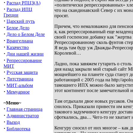
·
Распад РПЦЗ(А)
«политически репрессированных» хлеб
·
Распад ИПЦ
что на скандинавский Север с их мон
Греции
просят.
·
Царский путь
Причем, что немаловажно для пенсион
·
Белое Дело
я, как репрессированный еще младенц
·
Дело о Белом Деле
своей госпенсии добавку как "жертва
·
Врангелиана
Репрессированному сколь фунтов сте
·
Казачество
Я ведь там буду уж Дважды-Репресси
·
Королевой…
Дни нашей жизни
·
Репрессирование
Ладно, пока завяжем гутарить о столь
МИТ
дня назад закрыли мой старый сайт МИТ
·
Русская защита
мощнейшего на планете суда станут д
·
Литстраница
работающий с 2005 года на http://apo
·
тамошнего ИПХ можно было запустить
МИТ-альбом
этот континент после замечательной 
·
Мемуарное
Там отдыхали двое новых русаков. Он
~Меню~
снилось. Приказали привести им кенг
·
Главная страница
такового задумчивого кенгуру доста
·
Администратор
сфоткались, два… Чего-то не хватает и
·
Выход
·
Кенгуру сносил от них многое – как 
Библиотека