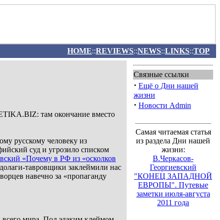
HOME
::
REVIEWS
::
NEWS
::
LINKS
::
TOP
Связные ссылки
·
Ещё о Дни нашей
жизни
·
Новости Admin
.BIZ: там окончание вместо
Самая читаемая статья
ному русскому человеку из
из раздела Дни нашей
ийский суд и угрозило списком
жизни:
евский «Почему в РФ из «осколков
В.Черкасов-
бедолаги-тавровщики заклеймили нас
Георгиевский
дворцев навечно за «пропаганду
"КОНЕЦ ЗАПАДНОЙ
ЕВРОПЫ". Путевые
заметки июля-августа
2011 года
ы всего мира. Под эдаким клеймом