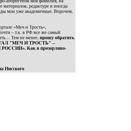
рэфо-аборигенов моя фамилия, на
е материалов, редактуре и иногда
Годы мои уже академичные. Впрочем,
ортале «Меч и Трость»,
и – т.к. в РФ все же самый
дить… Тем не менее,
прошу обратить
ОРТАЛ "МЕЧ И ТРОСТЬ" --
ССИИ». Как я прозорливо-
па Нисского