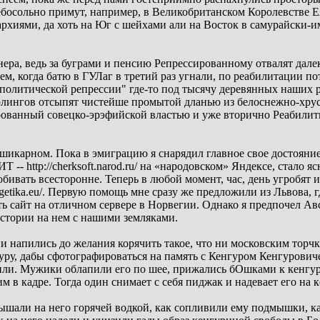
осольно примут, например, в Великобританском Королевстве Ея 
архиями, да хоть на Юг с шейхами али на Восток в самурайски
ера, ведь за буграми и пенсию Репрессированному отвалят дале
ем, когда батю в ГУЛаг в третий раз угнали, по реабилитации п
 политической репрессии" где-то под тысячу деревянных наших 
рлингов отсыпят чистейше промытой дланью из белоснежно-хрус
рованный совецко-эрэфийской властью и уже вторично Реабили
 шикарном. Пока в эмиграцию я снарядил главное свое достояние
 -- http://cherksoft.narod.ru/ на «народовском» Яндексе, стало я
обивать всесторонне. Теперь в любой момент, час, день угробят
logetika.eu/. Первую помощь мне сразу же предложили из Львова, 
 сайт на отличном сервере в Норвегии. Однако я предпочел Ав
истории на нем с нашими земляками.
и напились до желания корячить такое, что ни московским торч
уру, дабы сфотографироваться на память с Кенгуром Кенгурович
вили. Мужики облапили его по шее, прижались бОшками к кенгу
м в кадре. Тогда один снимает с себя пиджак и надевает его на к
дышали на него горячей водкой, как сопливили ему подмышки, ка