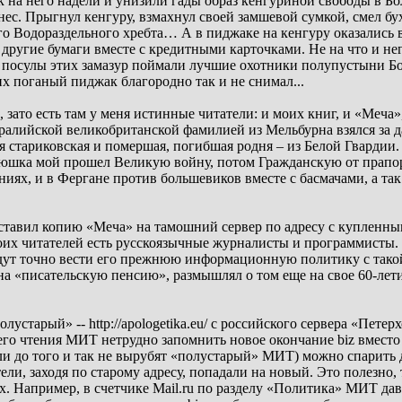
ак на него надели и унизили гады образ кенгуриной свободы в Б
ес. Прыгнул кенгуру, взмахнул своей замшевой сумкой, смел б
го Водораздельного хребта… А в пиджаке на кенгуру оказались 
 другие бумаги вместе с кредитными карточками. Не на что и не
посулы этих замазур поймали лучшие охотники полупустыни Бо
их поганый пиджак благородно так и не снимал...
зато есть там у меня истинные читатели: и моих книг, и «Меча»,
тралийской великобританской фамилией из Мельбурна взялся за 
ая стариковская и помершая, погибшая родня – из Белой Гварди
ядюшка мой прошел Великую войну, потом Гражданскую от прапо
аниях, и в Фергане против большевиков вместе с басмачами, а та
ставил копию «Меча» на тамошний сервер по адресу с купленн
 из моих читателей есть русскоязычные журналисты и программисты
дут точно вести его прежнюю информационную политику с такой
на «писательскую пенсию», размышлял о том еще на свое 60-летие
олустарый» -- http://apologetika.eu/ с российского сервера «Петер
летнего чтения МИТ нетрудно запомнить новое окончание biz вмес
ли до того и так не вырубят «полустарый» МИТ) можно спарить д
ли, заходя по старому адресу, попадали на новый. Это полезно, т
х. Например, в счетчике Mail.ru по разделу «Политика» МИТ дав