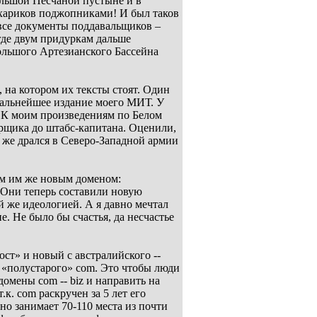
ольшой Песчаной пустыне и в
ухариков поджопниками! И был таков
все документы поддавальщиков –
где двум придуркам дальше
льшого Артезианского Бассейна
 на котором их тексты стоят. Один
дальнейшее издание моего МИТ. У
и. К моим произведениям по Белом
рщика до штабс-капитана. Оценили,
к же дрался в Северо-Западной армии
ым им же новым доменом:
. Они теперь составили новую
 же идеологией. А я давно мечтал
. Не было бы счастья, да несчастье
хост» и новый с австралийского --
то «полустарого» com. Это чтобы люди
омены com -- biz и направить на
.к. com раскручен за 5 лет его
но занимает 70-110 места из почти