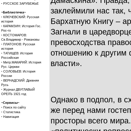
Дамаскина»
. Правда
·
РУССКОЕ ЗАРУБЕЖЬЕ
заклеймили нас так, 
~Библиотечка~
·
КЛЮЧЕВСКИЙ: Русская
Бархатную Книгу – а
история
·
КАРАМЗИН: История Гос.
Загнали в царедворц
Рос-го
·
КОСТОМАРОВ:
Св.Владимир - Романовы
превосходства право
·
ПЛАТОНОВ: Русская
история
отношению к другим 
·
ТАТИЩЕВ: История
Российская
власти».
·
Митр.МАКАРИЙ: История
Рус. Церкви
·
СОЛОВЬЕВ: История
России
·
ВЕРНАДСКИЙ: Древняя
Русь
·
Журнал ДВУГЛАВЫЙ
ОРЕЛЪ 1921 год
Однако в подпол, в с
~Сервисы~
·
Поиск по сайту
же перед нами госте
·
Статистика
·
Навигация
просторы всего мира