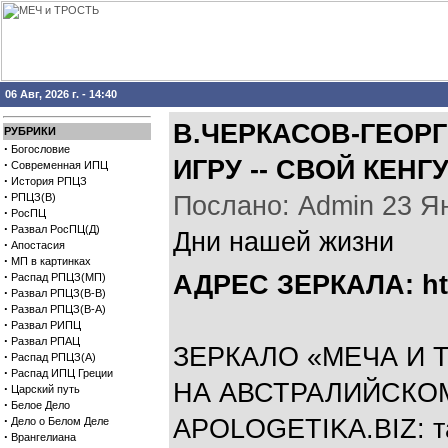
06 Авг, 2026 г. - 14:40
В.ЧЕРКАСОВ-ГЕОР
РУБРИКИ
·
Богословие
ИГРУ -- СВОЙ КЕНГ
·
Современная ИПЦ
·
История РПЦЗ
·
РПЦЗ(В)
Послано: Admin 23 Янв
·
РосПЦ
·
Развал РосПЦ(Д)
Дни нашей жизни
·
Апостасия
·
МП в картинках
·
АДРЕС ЗЕРКАЛА:
ht
Распад РПЦЗ(МП)
·
Развал РПЦЗ(В-В)
·
Развал РПЦЗ(В-А)
·
Развал РИПЦ
·
Развал РПАЦ
ЗЕРКАЛО «МЕЧА И 
·
Распад РПЦЗ(А)
·
Распад ИПЦ Греции
НА АВСТРАЛИЙСКОМ
·
Царский путь
·
Белое Дело
·
APOLOGETIKA.BIZ: т
Дело о Белом Деле
·
Врангелиана