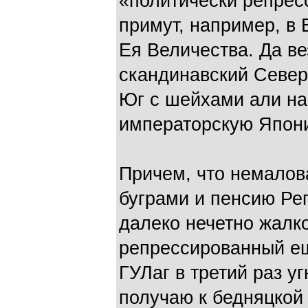
«политически репрес
примут, например, в
Ея Величества. Да ве
скандинавский Север 
Юг с шейхами али на
императорскую Япони
Причем, что немалов
буграми и пенсию Ре
далеко нечетно жалко
репрессированный ещ
ГУЛаг в третий раз у
получаю к бедняцкой