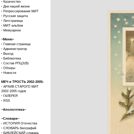
·
Казачество
·
Дни нашей жизни
·
Репрессирование МИТ
·
Русская защита
·
Литстраница
·
МИТ-альбом
·
Мемуарное
~Меню~
·
Главная страница
·
Администратор
·
Выход
·
Библиотека
·
Состав РПЦЗ(В)
·
Обзоры
·
Новости
МЕЧ и ТРОСТЬ 2002-2005:
·
АРХИВ СТАРОГО МИТ
2002-2005 годов
·
ГАЛЕРЕЯ
·
RSS
~Апологетика~
~Словари~
·
ИСТОРИЯ Отечества
·
СЛОВАРЬ биографий
·
БИБЛЕЙСКИЙ словарь