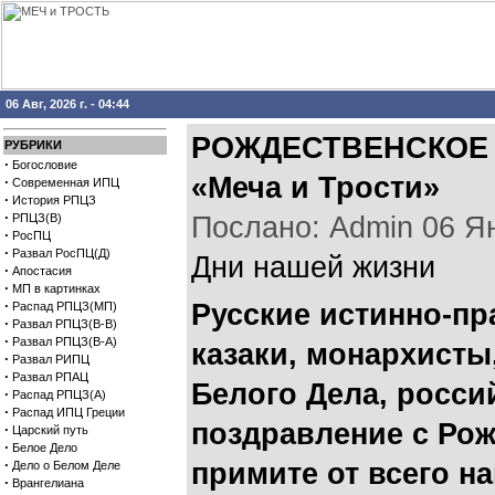
06 Авг, 2026 г. - 04:44
РОЖДЕСТВЕНСКОЕ 
РУБРИКИ
·
Богословие
«Меча и Трости»
·
Современная ИПЦ
·
История РПЦЗ
·
РПЦЗ(В)
Послано: Admin 06 Янв
·
РосПЦ
·
Развал РосПЦ(Д)
Дни нашей жизни
·
Апостасия
·
МП в картинках
·
Русские истинно-п
Распад РПЦЗ(МП)
·
Развал РПЦЗ(В-В)
·
Развал РПЦЗ(В-А)
казаки, монархисты
·
Развал РИПЦ
·
Развал РПАЦ
Белого Дела, росси
·
Распад РПЦЗ(А)
·
Распад ИПЦ Греции
поздравление с Ро
·
Царский путь
·
Белое Дело
·
примите от всего н
Дело о Белом Деле
·
Врангелиана