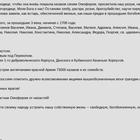
одице, чтобы она вновь покрыла казаков своим Омофором, просветила наш разум, на
городице, Моли Бога о нас! Останови злобу, распри, розни, братоубийство, научи пор
ова зажили, как встарь, обеспеченной жизнью, как наши предки в прошедшие богобоя
о, за прошедшие 3 века, начиная с 1708 года:
оинов Василия, Ивана, Даниила, Степана, Василия, Матвея, Адриана, Алексея, Ивана,
, Николая. Николая, Константина, Николая, Александра, Федора, Георгия, св. царевича
кутске.
вым под Перекопом.
 1-го добровольческого Корпуса, Донского и Кубанского Казачьих Корпусов.
встрии англичанами красной Армии 73000 казаков и их семейств.
россиян отметить дружно всевозможными акциями вышеобозначенные вехи трагедии к
жных врагов!
чистым Омофором от напастей!
ите своему народу устроить нашу собственную жизнь -- свободную, богобоязненную, 