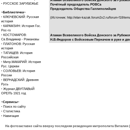
Атаман Всевеликого Войска Донского за Рубежо
·
РУССКОЕ ЗАРУБЕЖЬЕ
Почётный председатель РОВСа
Председатель Общества Галлиполийцев
~Библиотечка~
·
КЛЮЧЕВСКИЙ: Русская
(Источник: http://elan-kazak.forum2x2.ru/forum-f18/te
история
·
КАРАМЗИН: История Гос.
Рос-го
·
КОСТОМАРОВ:
Атаман Всевеликого Войска Донского за Рубежом
Св.Владимир - Романовы
Н.В.Федоров с Войсковым Перначом в руке и дво
·
ПЛАТОНОВ: Русская
история
·
ТАТИЩЕВ: История
Российская
·
Митр.МАКАРИЙ: История
Рус. Церкви
·
СОЛОВЬЕВ: История
России
·
ВЕРНАДСКИЙ: Древняя
Русь
·
Журнал ДВУГЛАВЫЙ
ОРЕЛЪ 1921 год
~Сервисы~
·
Поиск по сайту
·
Статистика
·
Навигация
На фотозаставке сайта вверху последняя резиденция митрополита Виталия 