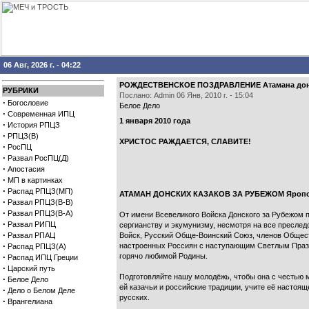
06 Авг, 2026 г. - 04:22
РОЖДЕСТВЕНСКОЕ ПОЗДРАВЛЕНИЕ Атамана донск
РУБРИКИ
Послано: Admin 06 Янв, 2010 г. - 15:04
·
Богословие
Белое Дело
·
Современная ИПЦ
1 января 2010 года
·
История РПЦЗ
·
РПЦЗ(В)
ХРИСТОС РАЖДАЕТСЯ, СЛАВИТЕ!
·
РосПЦ
·
Развал РосПЦ(Д)
·
Апостасия
·
МП в картинках
·
Распад РПЦЗ(МП)
АТАМАН ДОНСКИХ КАЗАКОВ ЗА РУБЕЖОМ Яропол
·
Развал РПЦЗ(В-В)
·
Развал РПЦЗ(В-А)
От имени Всевеликого Войска Донского за Рубежом
·
Развал РИПЦ
сергианству и экумунизму, несмотря на все преследо
·
Развал РПАЦ
Войск, Русский Обще-Воинский Союз, членов Общест
·
настроенных Россиян с наступающим Светлым Праздн
Распад РПЦЗ(А)
·
горячо любимой Родины.
Распад ИПЦ Греции
·
Царский путь
Подготовляйте нашу молодёжь, чтобы она с честью м
·
Белое Дело
ей казачьи и российские традиции, учите её настоя
·
Дело о Белом Деле
русских.
·
Врангелиана