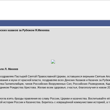
их казаков за Рубежом Я.Михеева
к Л. Михеев
 поздравляю Пастырей Святой Православной Церкви, оставшихся верными Святым Ап
вания и муки от красной власти, поздравляю всех Донских Казаков и Казачек за Рубеж
ва Галлиполийцев, чинов Российских Вооруженных Сил, Российских Разведчиков, Кад
иком Рождества Христова. Желаю всем здоровья, счастья, благополучия в новом 2010
огла взять бразды правления во славу России, Церкви и казачества. Воспитывайте её
щей истории России и Казачества. Боритесь с извращённой коммунистами историей, а 