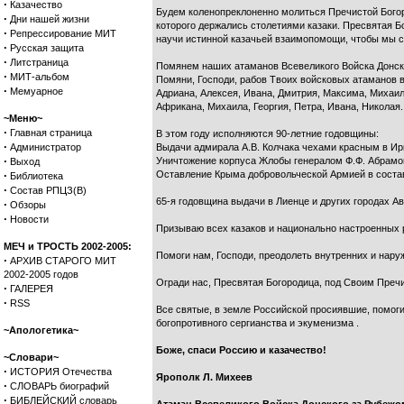
·
Казачество
Будем коленопреклоненно молиться Пречистой Богор
·
Дни нашей жизни
которого держались столетиями казаки. Пресвятая Бо
·
Репрессирование МИТ
научи истинной казачьей взаимопомощи, чтобы мы сн
·
Русская защита
·
Литстраница
Помянем наших атаманов Всевеликого Войска Донског
·
МИТ-альбом
Помяни, Господи, рабов Твоих войсковых атаманов в
·
Мемуарное
Адриана, Алексея, Ивана, Дмитрия, Максима, Михаила
Африкана, Михаила, Георгия, Петра, Ивана, Николая.
~Меню~
·
Главная страница
В этом году исполняются 90-летние годовщины:
·
Администратор
Выдачи адмирала А.В. Колчака чехами красным в Ир
·
Уничтожение корпуса Жлобы генералом Ф.Ф. Абрамо
Выход
·
Оставление Крыма добровольческой Армией в составе
Библиотека
·
Состав РПЦЗ(В)
65-я годовщина выдачи в Лиенце и других городах А
·
Обзоры
·
Новости
Призываю всех казаков и национально настроенных 
МЕЧ и ТРОСТЬ 2002-2005:
Помоги нам, Господи, преодолеть внутренних и нару
·
АРХИВ СТАРОГО МИТ
2002-2005 годов
Огради нас, Пресвятая Богородица, под Своим Пре
·
ГАЛЕРЕЯ
·
RSS
Все святые, в земле Российской просиявшие, помог
богопротивного сергианства и экуменизма .
~Апологетика~
Боже, спаси Россию и казачество!
~Словари~
·
ИСТОРИЯ Отечества
Ярополк Л. Михеев
·
СЛОВАРЬ биографий
·
БИБЛЕЙСКИЙ словарь