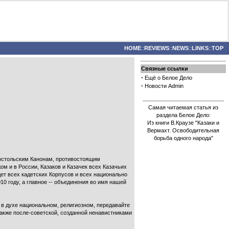
HOME
::
REVIEWS
::
NEWS
::
LINKS
::
TOP
Связные ссылки
·
Ещё о Белое Дело
·
Новости Admin
Самая читаемая статья из
раздела Белое Дело:
Из книги В.Краузе "Казаки и
Вермахт. Освободительная
борьба одного народа"
остольским Канонам, противостоящим
ом и в России, Казаков и Казачек всех Казачьих
ет всех кадетских Корпусов и всех национально
 году, а главное -- объединения во имя нашей
 в духе национальном, религиозном, передавайте
также после-советской, созданной ненавистниками