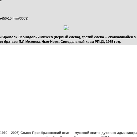
м
ma-t50-15.htm#3659)
 Ярополк Леонидович Михеев (первый слева), третий слева -- скончавшийся в
е братьев Я.Л.Михеева. Нью-Йорк, Синодальный храм РПЦЗ, 1965 год.
(1910 – 2006) Спасо-Преображенский скит — мужской скит и духовно-админист