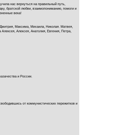
учила нас вернуться на правильный путь,
ядку, братской любви, взаимопониманию, помоги и
зненные века!
 Дмитрия, Максима, Михаила, Николая. Матвея,
 Алексея, Алексея, Анатолия, Евгения, Петра,
азачества и России.
освободившись от коммунистических пережитков и