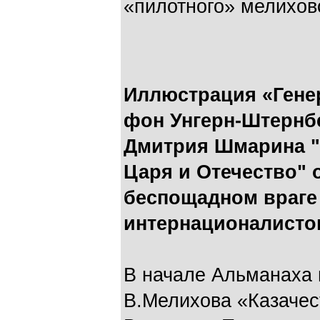
«пилотного» мелихов
Иллюстрация «Генер
фон Унгерн-Штернбер
Дмитрия Шмарина "Б
Царя и Отечество" 
беспощадном враге
интернационалисто
В начале Альманаха 
В.Мелихова «Казачес