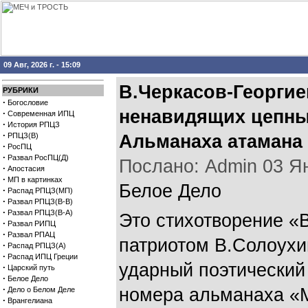
09 Авг, 2026 г. - 15:09
В.Черкасов-Георгие
РУБРИКИ
·
Богословие
ненавидящих цепных
·
Современная ИПЦ
·
История РПЦЗ
·
РПЦЗ(В)
Альманаха атамана 
·
РосПЦ
·
Развал РосПЦ(Д)
Послано: Admin 03 Янв
·
Апостасия
·
МП в картинках
Белое Дело
·
Распад РПЦЗ(МП)
·
Развал РПЦЗ(В-В)
·
Развал РПЦЗ(В-А)
Это стихотворение «
·
Развал РИПЦ
·
Развал РПАЦ
патриотом В.Солоухин
·
Распад РПЦЗ(А)
·
Распад ИПЦ Греции
ударный поэтический 
·
Царский путь
·
Белое Дело
·
номера альманаха «М
Дело о Белом Деле
·
Врангелиана