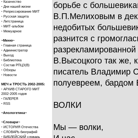
·
Казачество
борьбе с большевик
·
Дни нашей жизни
·
Репрессирование МИТ
В.П.Мелиховым в дек
·
Русская защита
·
Литстраница
недобитых большеви
·
МИТ-альбом
·
Мемуарное
разнится с громогла
~Меню~
·
Главная страница
разрекламированной 
·
Администратор
·
Выход
В.Высоцкого так же, 
·
Библиотека
·
Состав РПЦЗ(В)
писатель Владимир С
·
Обзоры
·
Новости
полуевреем, бардом 
МЕЧ и ТРОСТЬ 2002-2005:
·
АРХИВ СТАРОГО МИТ
2002-2005 годов
·
ГАЛЕРЕЯ
ВОЛКИ
·
RSS
~Апологетика~
~Словари~
Мы — волки,
·
ИСТОРИЯ Отечества
·
СЛОВАРЬ биографий
·
БИБЛЕЙСКИЙ словарь