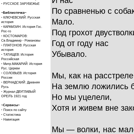
И нас
·
РУССКОЕ ЗАРУБЕЖЬЕ
По сравненью с соба
~Библиотечка~
·
КЛЮЧЕВСКИЙ: Русская
Мало.
история
·
КАРАМЗИН: История Гос.
Под грохот двустволк
Рос-го
·
КОСТОМАРОВ:
Св.Владимир - Романовы
Год от году нас
·
ПЛАТОНОВ: Русская
история
Убывало.
·
ТАТИЩЕВ: История
Российская
·
Митр.МАКАРИЙ: История
Рус. Церкви
·
СОЛОВЬЕВ: История
Мы, как на расстреле
России
·
ВЕРНАДСКИЙ: Древняя
На землю ложились б
Русь
·
Журнал ДВУГЛАВЫЙ
Но мы уцелели,
ОРЕЛЪ 1921 год
~Сервисы~
Хотя и живем вне зак
·
Поиск по сайту
·
Статистика
·
Навигация
Мы — волки, нас мал