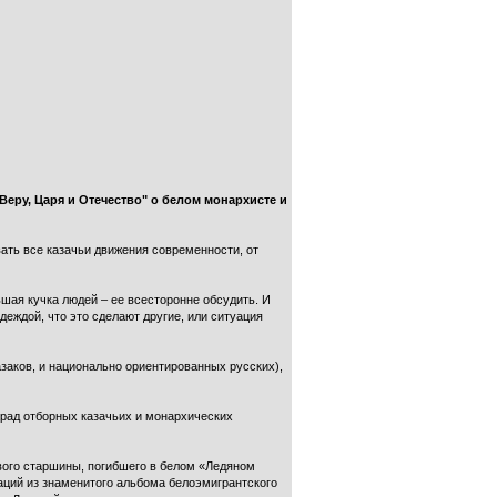
Веру, Царя и Отечество" о белом монархисте и
ать все казачьи движения современности, от
ьшая кучка людей – ее всесторонне обсудить. И
деждой, что это сделают другие, или ситуация
заков, и национально ориентированных русских),
рад отборных казачьих и монархических
вого старшины, погибшего в белом «Ледяном
аций из знаменитого альбома белоэмигрантского