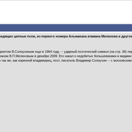
видящих цепных псов, из первого номера Альманаха атамана Мелихова и друго
риотом В.Солоухиным еще в 1964 году, -- ударный поэтический символ (на стр. 36) 
маном В.П.Мелиховым в декабре 2009. Его накал о недобитых большевиками и жидами
так же, как коренной владимирец, поэт, писатель Владимир Солоухин -- с московски