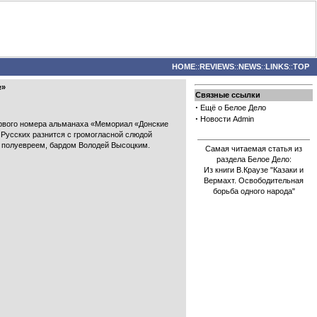
HOME
::
REVIEWS
::
NEWS
::
LINKS
::
TOP
е»
Связные ссылки
·
Ещё о Белое Дело
·
Новости Admin
первого номера альманаха «Мемориал «Донские
 Русских разнится с громогласной слюдой
м полуевреем, бардом Володей Высоцким.
Самая читаемая статья из
раздела Белое Дело:
Из книги В.Краузе "Казаки и
Вермахт. Освободительная
борьба одного народа"