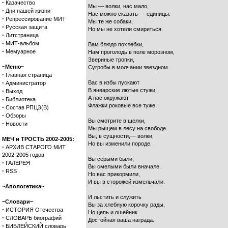
·
Казачество
Мы — волки, нас мало,
·
Дни нашей жизни
Нас можно сказать — единицы.
·
Репрессирование МИТ
Мы те же собаки,
·
Русская защита
Но мы не хотели смириться.
·
Литстраница
·
МИТ-альбом
Вам блюдо похлебки,
·
Мемуарное
Нам проголодь в поле морозном,
Звериные тропки,
~Меню~
Сугробы в молчании звездном.
·
Главная страница
·
Вас в избы пускают
Администратор
·
В январские лютые стужи,
Выход
А нас окружают
·
Библиотека
Флажки роковые все туже.
·
Состав РПЦЗ(В)
·
Обзоры
Вы смотрите в щелки,
·
Новости
Мы рыщем в лесу на свободе.
Вы, в сущности,— волки,
МЕЧ и ТРОСТЬ 2002-2005:
Но вы изменили породе.
·
АРХИВ СТАРОГО МИТ
2002-2005 годов
Вы серыми были,
·
ГАЛЕРЕЯ
Вы смелыми были вначале.
·
RSS
Но вас прикормили,
И вы в сторожей измельчали.
~Апологетика~
И льстить и служить
~Словари~
Вы за хлебную корочку рады,
·
ИСТОРИЯ Отечества
Но цепь и ошейник
·
СЛОВАРЬ биографий
Достойная ваша награда.
·
БИБЛЕЙСКИЙ словарь