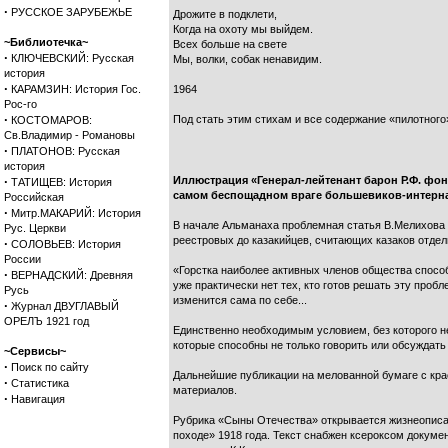
·
РУССКОЕ ЗАРУБЕЖЬЕ
Дрожите в подклети,
Когда на охоту мы выйдем.
~Библиотечка~
Всех больше на свете
·
КЛЮЧЕВСКИЙ: Русская
Мы, волки, собак ненавидим.
история
·
КАРАМЗИН: История Гос.
1964
Рос-го
·
Под стать этим стихам и все содержание «пилотног
КОСТОМАРОВ:
Св.Владимир - Романовы
·
ПЛАТОНОВ: Русская
история
·
Иллюстрация «Генерал-лейтенант барон Р.Ф. фон 
ТАТИЩЕВ: История
самом беспощадном враге большевиков-интерн
Российская
·
Митр.МАКАРИЙ: История
В начале Альманаха проблемная статья В.Мелихова 
Рус. Церкви
реестровых до казакийцев, считающих казаков отдел
·
СОЛОВЬЕВ: История
России
«Горстка наиболее активных членов общества способ
·
ВЕРНАДСКИЙ: Древняя
уже практически нет тех, кто готов решать эту проб
Русь
изменится сама по себе...
·
Журнал ДВУГЛАВЫЙ
ОРЕЛЪ 1921 год
Единственно необходимым условием, без которого не
которые способны не только говорить или обсуждать 
~Сервисы~
·
Поиск по сайту
Дальнейшие публикации на мелованной бумаге с кра
·
Статистика
материалов.
·
Навигация
Рубрика «Сыны Отечества» открывается жизнеописан
походе» 1918 года. Текст снабжен ксероксом докум