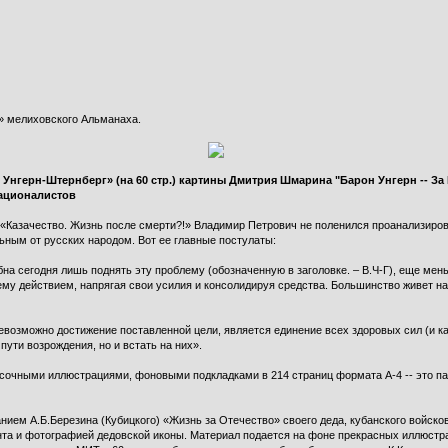
о» мелиховского Альманаха.
Унгерн-Штернберг» (на 60 стр.) картины Дмитрия Шмарина "Барон Унгерн -- За 
ационалистов
«Казачество. Жизнь после смерти?!» Владимир Петрович не поленился проанализиров
ьным от русских народом. Вот ее главные постулаты:
на сегодня лишь поднять эту проблему (обозначенную в заголовке. – В.Ч-Г), еще мен
лему действием, напрягая свои усилия и консолидируя средства. Большинство живет на
возможно достижение поставленной цели, является единение всех здоровых сил (и ка
пути возрождения, но и встать на них».
сочными иллюстрациями, фоновыми подкладками в 214 страниц формата А-4 -- это па
ием А.Б.Березина (Кубицкого) «Жизнь за Отечество» своего деда, кубанского войско
ента и фотографией дедовской иконы. Материал подается на фоне прекрасных иллюстр