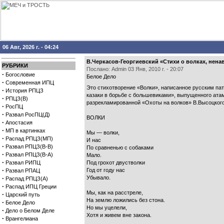
06 Авг, 2026 г. - 04:24
В.Черкасов-Георгиевский «Стихи о волках, нена
РУБРИКИ
Послано: Admin 03 Янв, 2010 г. - 20:07
·
Богословие
Белое Дело
·
Современная ИПЦ
Это стихотворение «Волки», написанное русским пат
·
История РПЦЗ
казаки в борьбе с большевиками», выпущенного ата
·
РПЦЗ(В)
разрекламированной «Охоты на волков» В.Высоцкого 
·
РосПЦ
·
Развал РосПЦ(Д)
ВОЛКИ
·
Апостасия
·
МП в картинках
Мы — волки,
·
Распад РПЦЗ(МП)
И нас
·
Развал РПЦЗ(В-В)
По сравненью с собаками
·
Развал РПЦЗ(В-А)
Мало.
·
Развал РИПЦ
Под грохот двустволки
·
Год от году нас
Развал РПАЦ
·
Убывало.
Распад РПЦЗ(А)
·
Распад ИПЦ Греции
Мы, как на расстреле,
·
Царский путь
На землю ложились без стона.
·
Белое Дело
Но мы уцелели,
·
Дело о Белом Деле
Хотя и живем вне закона.
·
Врангелиана