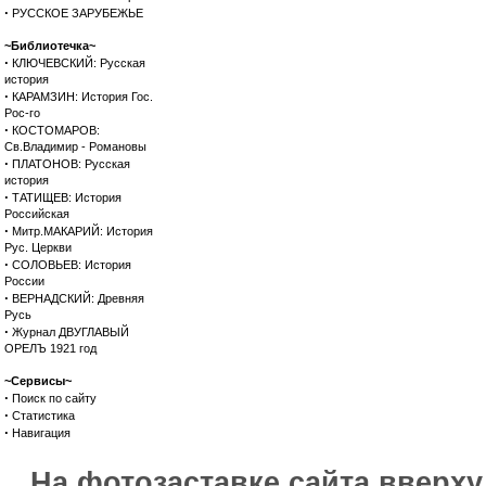
·
РУССКОЕ ЗАРУБЕЖЬЕ
~Библиотечка~
·
КЛЮЧЕВСКИЙ: Русская
история
·
КАРАМЗИН: История Гос.
Рос-го
·
КОСТОМАРОВ:
Св.Владимир - Романовы
·
ПЛАТОНОВ: Русская
история
·
ТАТИЩЕВ: История
Российская
·
Митр.МАКАРИЙ: История
Рус. Церкви
·
СОЛОВЬЕВ: История
России
·
ВЕРНАДСКИЙ: Древняя
Русь
·
Журнал ДВУГЛАВЫЙ
ОРЕЛЪ 1921 год
~Сервисы~
·
Поиск по сайту
·
Статистика
·
Навигация
На фотозаставке сайта вверх