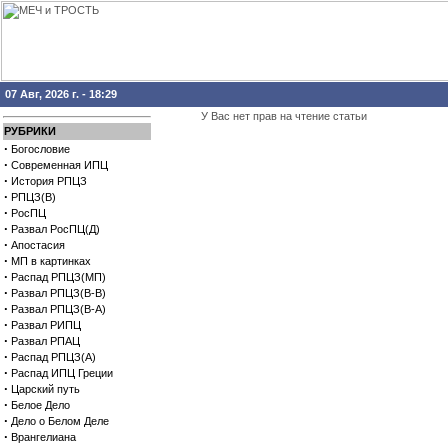
07 Авг, 2026 г. - 18:29
У Вас нет прав на чтение статьи
РУБРИКИ
·
Богословие
·
Современная ИПЦ
·
История РПЦЗ
·
РПЦЗ(В)
·
РосПЦ
·
Развал РосПЦ(Д)
·
Апостасия
·
МП в картинках
·
Распад РПЦЗ(МП)
·
Развал РПЦЗ(В-В)
·
Развал РПЦЗ(В-А)
·
Развал РИПЦ
·
Развал РПАЦ
·
Распад РПЦЗ(А)
·
Распад ИПЦ Греции
·
Царский путь
·
Белое Дело
·
Дело о Белом Деле
·
Врангелиана