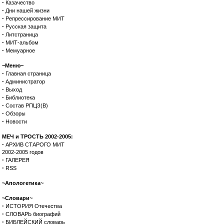
·
Казачество
·
Дни нашей жизни
·
Репрессирование МИТ
·
Русская защита
·
Литстраница
·
МИТ-альбом
·
Мемуарное
~Меню~
·
Главная страница
·
Администратор
·
Выход
·
Библиотека
·
Состав РПЦЗ(В)
·
Обзоры
·
Новости
МЕЧ и ТРОСТЬ 2002-2005:
·
АРХИВ СТАРОГО МИТ
2002-2005 годов
·
ГАЛЕРЕЯ
·
RSS
~Апологетика~
~Словари~
·
ИСТОРИЯ Отечества
·
СЛОВАРЬ биографий
·
БИБЛЕЙСКИЙ словарь