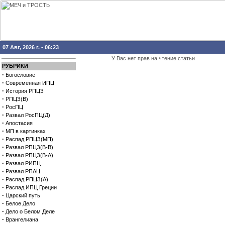
07 Авг, 2026 г. - 06:23
У Вас нет прав на чтение статьи
РУБРИКИ
·
Богословие
·
Современная ИПЦ
·
История РПЦЗ
·
РПЦЗ(В)
·
РосПЦ
·
Развал РосПЦ(Д)
·
Апостасия
·
МП в картинках
·
Распад РПЦЗ(МП)
·
Развал РПЦЗ(В-В)
·
Развал РПЦЗ(В-А)
·
Развал РИПЦ
·
Развал РПАЦ
·
Распад РПЦЗ(А)
·
Распад ИПЦ Греции
·
Царский путь
·
Белое Дело
·
Дело о Белом Деле
·
Врангелиана