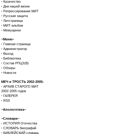
·
Казачество
·
Дни нашей жизни
·
Репрессирование МИТ
·
Русская защита
·
Литстраница
·
МИТ-альбом
·
Мемуарное
~Меню~
·
Главная страница
·
Администратор
·
Выход
·
Библиотека
·
Состав РПЦЗ(В)
·
Обзоры
·
Новости
МЕЧ и ТРОСТЬ 2002-2005:
·
АРХИВ СТАРОГО МИТ
2002-2005 годов
·
ГАЛЕРЕЯ
·
RSS
~Апологетика~
~Словари~
·
ИСТОРИЯ Отечества
·
СЛОВАРЬ биографий
·
БИБЛЕЙСКИЙ словарь