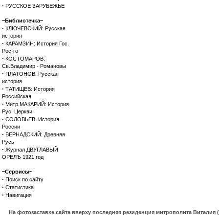
·
РУССКОЕ ЗАРУБЕЖЬЕ
~Библиотечка~
·
КЛЮЧЕВСКИЙ: Русская
история
·
КАРАМЗИН: История Гос.
Рос-го
·
КОСТОМАРОВ:
Св.Владимир - Романовы
·
ПЛАТОНОВ: Русская
история
·
ТАТИЩЕВ: История
Российская
·
Митр.МАКАРИЙ: История
Рус. Церкви
·
СОЛОВЬЕВ: История
России
·
ВЕРНАДСКИЙ: Древняя
Русь
·
Журнал ДВУГЛАВЫЙ
ОРЕЛЪ 1921 год
~Сервисы~
·
Поиск по сайту
·
Статистика
·
Навигация
На фотозаставке сайта вверху последняя резиденция митрополита Виталия 