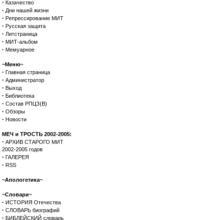
·
Казачество
·
Дни нашей жизни
·
Репрессирование МИТ
·
Русская защита
·
Литстраница
·
МИТ-альбом
·
Мемуарное
~Меню~
·
Главная страница
·
Администратор
·
Выход
·
Библиотека
·
Состав РПЦЗ(В)
·
Обзоры
·
Новости
МЕЧ и ТРОСТЬ 2002-2005:
·
АРХИВ СТАРОГО МИТ
2002-2005 годов
·
ГАЛЕРЕЯ
·
RSS
~Апологетика~
~Словари~
·
ИСТОРИЯ Отечества
·
СЛОВАРЬ биографий
·
БИБЛЕЙСКИЙ словарь