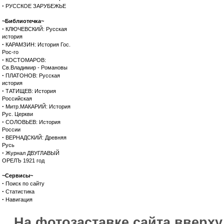
·
РУССКОЕ ЗАРУБЕЖЬЕ
~Библиотечка~
·
КЛЮЧЕВСКИЙ: Русская
история
·
КАРАМЗИН: История Гос.
Рос-го
·
КОСТОМАРОВ:
Св.Владимир - Романовы
·
ПЛАТОНОВ: Русская
история
·
ТАТИЩЕВ: История
Российская
·
Митр.МАКАРИЙ: История
Рус. Церкви
·
СОЛОВЬЕВ: История
России
·
ВЕРНАДСКИЙ: Древняя
Русь
·
Журнал ДВУГЛАВЫЙ
ОРЕЛЪ 1921 год
~Сервисы~
·
Поиск по сайту
·
Статистика
·
Навигация
На фотозаставке сайта вверх