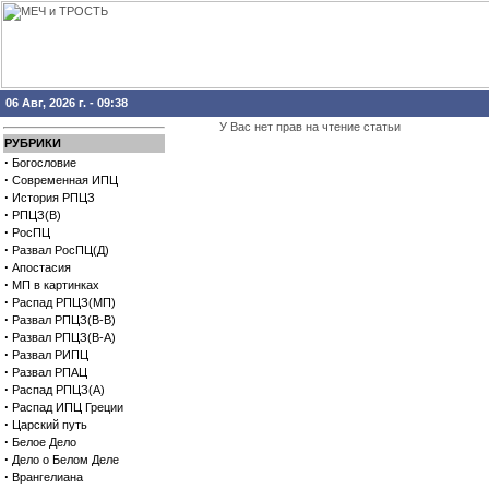
06 Авг, 2026 г. - 09:38
У Вас нет прав на чтение статьи
РУБРИКИ
·
Богословие
·
Современная ИПЦ
·
История РПЦЗ
·
РПЦЗ(В)
·
РосПЦ
·
Развал РосПЦ(Д)
·
Апостасия
·
МП в картинках
·
Распад РПЦЗ(МП)
·
Развал РПЦЗ(В-В)
·
Развал РПЦЗ(В-А)
·
Развал РИПЦ
·
Развал РПАЦ
·
Распад РПЦЗ(А)
·
Распад ИПЦ Греции
·
Царский путь
·
Белое Дело
·
Дело о Белом Деле
·
Врангелиана