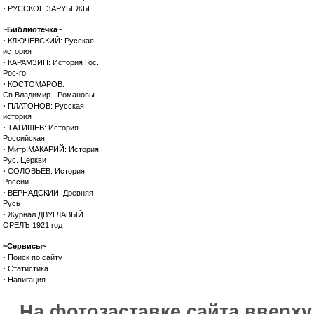
·
РУССКОЕ ЗАРУБЕЖЬЕ
~Библиотечка~
·
КЛЮЧЕВСКИЙ: Русская
история
·
КАРАМЗИН: История Гос.
Рос-го
·
КОСТОМАРОВ:
Св.Владимир - Романовы
·
ПЛАТОНОВ: Русская
история
·
ТАТИЩЕВ: История
Российская
·
Митр.МАКАРИЙ: История
Рус. Церкви
·
СОЛОВЬЕВ: История
России
·
ВЕРНАДСКИЙ: Древняя
Русь
·
Журнал ДВУГЛАВЫЙ
ОРЕЛЪ 1921 год
~Сервисы~
·
Поиск по сайту
·
Статистика
·
Навигация
На фотозаставке сайта вверх