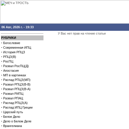
06 Авг, 2026 г. - 19:33
У Вас нет прав на чтение статьи
РУБРИКИ
·
Богословие
·
Современная ИПЦ
·
История РПЦЗ
·
РПЦЗ(В)
·
РосПЦ
·
Развал РосПЦ(Д)
·
Апостасия
·
МП в картинках
·
Распад РПЦЗ(МП)
·
Развал РПЦЗ(В-В)
·
Развал РПЦЗ(В-А)
·
Развал РИПЦ
·
Развал РПАЦ
·
Распад РПЦЗ(А)
·
Распад ИПЦ Греции
·
Царский путь
·
Белое Дело
·
Дело о Белом Деле
·
Врангелиана