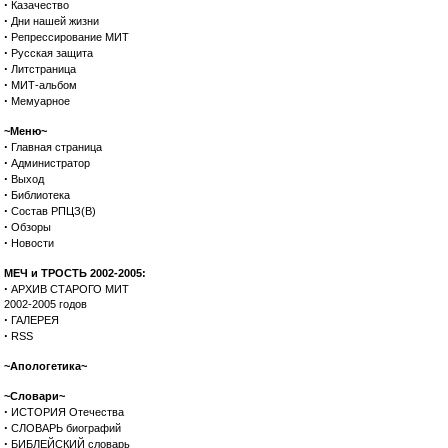
·
Казачество
·
Дни нашей жизни
·
Репрессирование МИТ
·
Русская защита
·
Литстраница
·
МИТ-альбом
·
Мемуарное
~Меню~
·
Главная страница
·
Администратор
·
Выход
·
Библиотека
·
Состав РПЦЗ(В)
·
Обзоры
·
Новости
МЕЧ и ТРОСТЬ 2002-2005:
·
АРХИВ СТАРОГО МИТ
2002-2005 годов
·
ГАЛЕРЕЯ
·
RSS
~Апологетика~
~Словари~
·
ИСТОРИЯ Отечества
·
СЛОВАРЬ биографий
·
БИБЛЕЙСКИЙ словарь