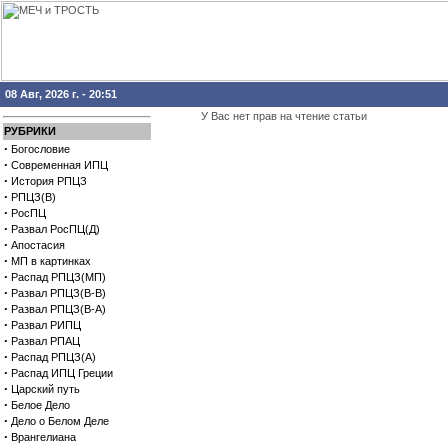
08 Авг, 2026 г. - 20:51
У Вас нет прав на чтение статьи
РУБРИКИ
·
Богословие
·
Современная ИПЦ
·
История РПЦЗ
·
РПЦЗ(В)
·
РосПЦ
·
Развал РосПЦ(Д)
·
Апостасия
·
МП в картинках
·
Распад РПЦЗ(МП)
·
Развал РПЦЗ(В-В)
·
Развал РПЦЗ(В-А)
·
Развал РИПЦ
·
Развал РПАЦ
·
Распад РПЦЗ(А)
·
Распад ИПЦ Греции
·
Царский путь
·
Белое Дело
·
Дело о Белом Деле
·
Врангелиана