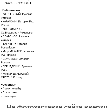
·
РУССКОЕ ЗАРУБЕЖЬЕ
~Библиотечка~
·
КЛЮЧЕВСКИЙ: Русская
история
·
КАРАМЗИН: История Гос.
Рос-го
·
КОСТОМАРОВ:
Св.Владимир - Романовы
·
ПЛАТОНОВ: Русская
история
·
ТАТИЩЕВ: История
Российская
·
Митр.МАКАРИЙ: История
Рус. Церкви
·
СОЛОВЬЕВ: История
России
·
ВЕРНАДСКИЙ: Древняя
Русь
·
Журнал ДВУГЛАВЫЙ
ОРЕЛЪ 1921 год
~Сервисы~
·
Поиск по сайту
·
Статистика
·
Навигация
На фотозаставке сайта вверх