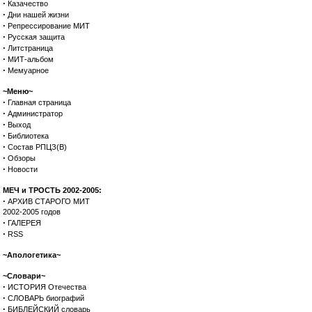
·
Казачество
·
Дни нашей жизни
·
Репрессирование МИТ
·
Русская защита
·
Литстраница
·
МИТ-альбом
·
Мемуарное
~Меню~
·
Главная страница
·
Администратор
·
Выход
·
Библиотека
·
Состав РПЦЗ(В)
·
Обзоры
·
Новости
МЕЧ и ТРОСТЬ 2002-2005:
·
АРХИВ СТАРОГО МИТ
2002-2005 годов
·
ГАЛЕРЕЯ
·
RSS
~Апологетика~
~Словари~
·
ИСТОРИЯ Отечества
·
СЛОВАРЬ биографий
·
БИБЛЕЙСКИЙ словарь