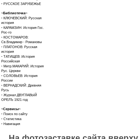
·
РУССКОЕ ЗАРУБЕЖЬЕ
~Библиотечка~
·
КЛЮЧЕВСКИЙ: Русская
история
·
КАРАМЗИН: История Гос.
Рос-го
·
КОСТОМАРОВ:
Св.Владимир - Романовы
·
ПЛАТОНОВ: Русская
история
·
ТАТИЩЕВ: История
Российская
·
Митр.МАКАРИЙ: История
Рус. Церкви
·
СОЛОВЬЕВ: История
России
·
ВЕРНАДСКИЙ: Древняя
Русь
·
Журнал ДВУГЛАВЫЙ
ОРЕЛЪ 1921 год
~Сервисы~
·
Поиск по сайту
·
Статистика
·
Навигация
На фотозаставке сайта вверх