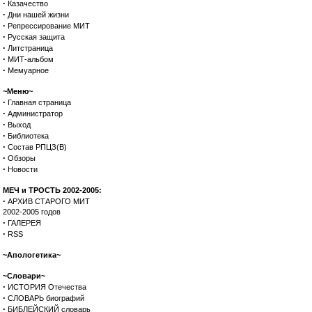
·
Казачество
·
Дни нашей жизни
·
Репрессирование МИТ
·
Русская защита
·
Литстраница
·
МИТ-альбом
·
Мемуарное
~Меню~
·
Главная страница
·
Администратор
·
Выход
·
Библиотека
·
Состав РПЦЗ(В)
·
Обзоры
·
Новости
МЕЧ и ТРОСТЬ 2002-2005:
·
АРХИВ СТАРОГО МИТ
2002-2005 годов
·
ГАЛЕРЕЯ
·
RSS
~Апологетика~
~Словари~
·
ИСТОРИЯ Отечества
·
СЛОВАРЬ биографий
·
БИБЛЕЙСКИЙ словарь