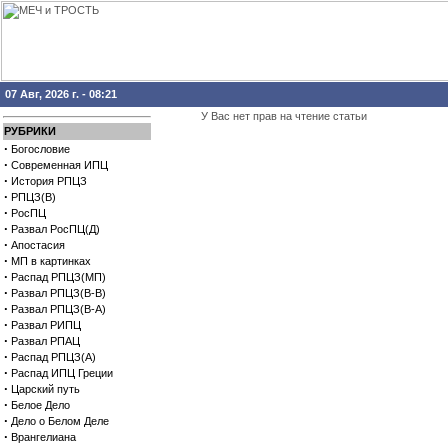
07 Авг, 2026 г. - 08:21
У Вас нет прав на чтение статьи
РУБРИКИ
·
Богословие
·
Современная ИПЦ
·
История РПЦЗ
·
РПЦЗ(В)
·
РосПЦ
·
Развал РосПЦ(Д)
·
Апостасия
·
МП в картинках
·
Распад РПЦЗ(МП)
·
Развал РПЦЗ(В-В)
·
Развал РПЦЗ(В-А)
·
Развал РИПЦ
·
Развал РПАЦ
·
Распад РПЦЗ(А)
·
Распад ИПЦ Греции
·
Царский путь
·
Белое Дело
·
Дело о Белом Деле
·
Врангелиана