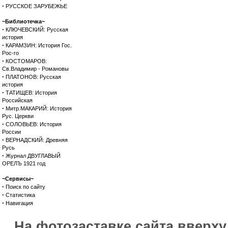
·
РУССКОЕ ЗАРУБЕЖЬЕ
~Библиотечка~
·
КЛЮЧЕВСКИЙ: Русская
история
·
КАРАМЗИН: История Гос.
Рос-го
·
КОСТОМАРОВ:
Св.Владимир - Романовы
·
ПЛАТОНОВ: Русская
история
·
ТАТИЩЕВ: История
Российская
·
Митр.МАКАРИЙ: История
Рус. Церкви
·
СОЛОВЬЕВ: История
России
·
ВЕРНАДСКИЙ: Древняя
Русь
·
Журнал ДВУГЛАВЫЙ
ОРЕЛЪ 1921 год
~Сервисы~
·
Поиск по сайту
·
Статистика
·
Навигация
На фотозаставке сайта вверх