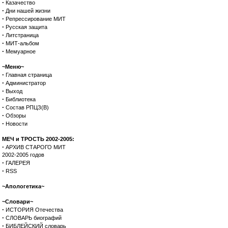
·
Казачество
·
Дни нашей жизни
·
Репрессирование МИТ
·
Русская защита
·
Литстраница
·
МИТ-альбом
·
Мемуарное
~Меню~
·
Главная страница
·
Администратор
·
Выход
·
Библиотека
·
Состав РПЦЗ(В)
·
Обзоры
·
Новости
МЕЧ и ТРОСТЬ 2002-2005:
·
АРХИВ СТАРОГО МИТ
2002-2005 годов
·
ГАЛЕРЕЯ
·
RSS
~Апологетика~
~Словари~
·
ИСТОРИЯ Отечества
·
СЛОВАРЬ биографий
·
БИБЛЕЙСКИЙ словарь