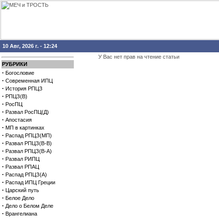
10 Авг, 2026 г. - 12:24
У Вас нет прав на чтение статьи
РУБРИКИ
·
Богословие
·
Современная ИПЦ
·
История РПЦЗ
·
РПЦЗ(В)
·
РосПЦ
·
Развал РосПЦ(Д)
·
Апостасия
·
МП в картинках
·
Распад РПЦЗ(МП)
·
Развал РПЦЗ(В-В)
·
Развал РПЦЗ(В-А)
·
Развал РИПЦ
·
Развал РПАЦ
·
Распад РПЦЗ(А)
·
Распад ИПЦ Греции
·
Царский путь
·
Белое Дело
·
Дело о Белом Деле
·
Врангелиана