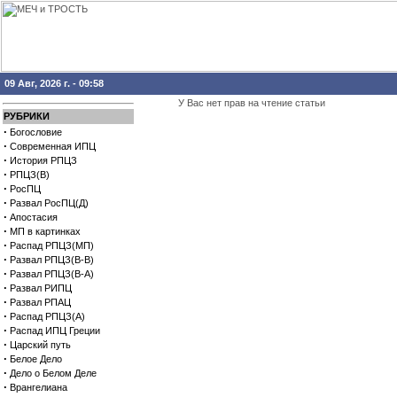
09 Авг, 2026 г. - 09:58
У Вас нет прав на чтение статьи
РУБРИКИ
·
Богословие
·
Современная ИПЦ
·
История РПЦЗ
·
РПЦЗ(В)
·
РосПЦ
·
Развал РосПЦ(Д)
·
Апостасия
·
МП в картинках
·
Распад РПЦЗ(МП)
·
Развал РПЦЗ(В-В)
·
Развал РПЦЗ(В-А)
·
Развал РИПЦ
·
Развал РПАЦ
·
Распад РПЦЗ(А)
·
Распад ИПЦ Греции
·
Царский путь
·
Белое Дело
·
Дело о Белом Деле
·
Врангелиана