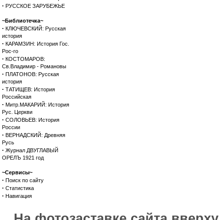
·
РУССКОЕ ЗАРУБЕЖЬЕ
~Библиотечка~
·
КЛЮЧЕВСКИЙ: Русская
история
·
КАРАМЗИН: История Гос.
Рос-го
·
КОСТОМАРОВ:
Св.Владимир - Романовы
·
ПЛАТОНОВ: Русская
история
·
ТАТИЩЕВ: История
Российская
·
Митр.МАКАРИЙ: История
Рус. Церкви
·
СОЛОВЬЕВ: История
России
·
ВЕРНАДСКИЙ: Древняя
Русь
·
Журнал ДВУГЛАВЫЙ
ОРЕЛЪ 1921 год
~Сервисы~
·
Поиск по сайту
·
Статистика
·
Навигация
На фотозаставке сайта вверх