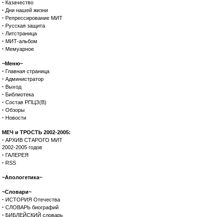
·
Казачество
·
Дни нашей жизни
·
Репрессирование МИТ
·
Русская защита
·
Литстраница
·
МИТ-альбом
·
Мемуарное
~Меню~
·
Главная страница
·
Администратор
·
Выход
·
Библиотека
·
Состав РПЦЗ(В)
·
Обзоры
·
Новости
МЕЧ и ТРОСТЬ 2002-2005:
·
АРХИВ СТАРОГО МИТ
2002-2005 годов
·
ГАЛЕРЕЯ
·
RSS
~Апологетика~
~Словари~
·
ИСТОРИЯ Отечества
·
СЛОВАРЬ биографий
·
БИБЛЕЙСКИЙ словарь