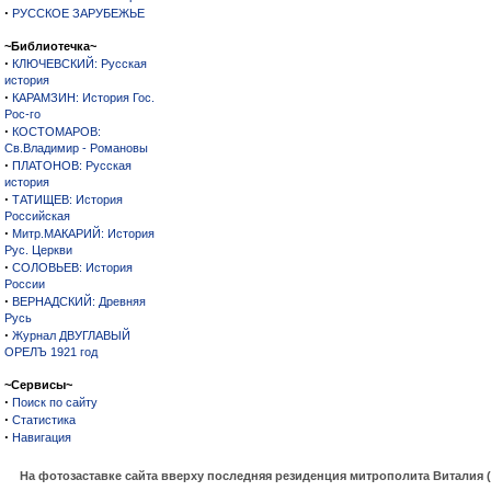
·
РУССКОЕ ЗАРУБЕЖЬЕ
~Библиотечка~
·
КЛЮЧЕВСКИЙ: Русская
история
·
КАРАМЗИН: История Гос.
Рос-го
·
КОСТОМАРОВ:
Св.Владимир - Романовы
·
ПЛАТОНОВ: Русская
история
·
ТАТИЩЕВ: История
Российская
·
Митр.МАКАРИЙ: История
Рус. Церкви
·
СОЛОВЬЕВ: История
России
·
ВЕРНАДСКИЙ: Древняя
Русь
·
Журнал ДВУГЛАВЫЙ
ОРЕЛЪ 1921 год
~Сервисы~
·
Поиск по сайту
·
Статистика
·
Навигация
На фотозаставке сайта вверху последняя резиденция митрополита Виталия 