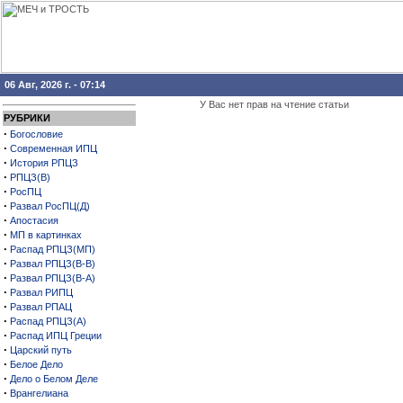
06 Авг, 2026 г. - 07:14
У Вас нет прав на чтение статьи
РУБРИКИ
·
Богословие
·
Современная ИПЦ
·
История РПЦЗ
·
РПЦЗ(В)
·
РосПЦ
·
Развал РосПЦ(Д)
·
Апостасия
·
МП в картинках
·
Распад РПЦЗ(МП)
·
Развал РПЦЗ(В-В)
·
Развал РПЦЗ(В-А)
·
Развал РИПЦ
·
Развал РПАЦ
·
Распад РПЦЗ(А)
·
Распад ИПЦ Греции
·
Царский путь
·
Белое Дело
·
Дело о Белом Деле
·
Врангелиана