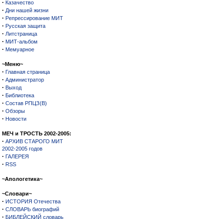
·
Казачество
·
Дни нашей жизни
·
Репрессирование МИТ
·
Русская защита
·
Литстраница
·
МИТ-альбом
·
Мемуарное
~Меню~
·
Главная страница
·
Администратор
·
Выход
·
Библиотека
·
Состав РПЦЗ(В)
·
Обзоры
·
Новости
МЕЧ и ТРОСТЬ 2002-2005:
·
АРХИВ СТАРОГО МИТ
2002-2005 годов
·
ГАЛЕРЕЯ
·
RSS
~Апологетика~
~Словари~
·
ИСТОРИЯ Отечества
·
СЛОВАРЬ биографий
·
БИБЛЕЙСКИЙ словарь