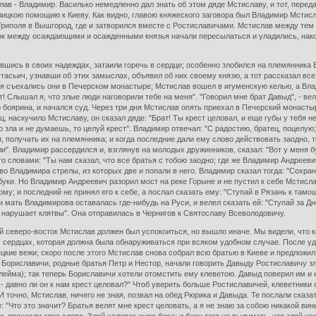
ав - Владимир. Василько немедленно дал знать об этом дяде Мстиславу, и тот, пере
лицкою помощию к Киеву. Как видно, главою княжеского заговора был Владимир Мстисл
 Триполя в Вышгород, где и затворился вместе с Ростиславичами. Мстислав между тем 
к между осаждающими и осажденными князья начали пересылаться и уладились, наконе
нувшись в своих надеждах, затаили горечь в сердце; особенно злобился на племянник
асьич, узнавши об этих замыслах, объявил об них своему князю, а тот рассказал все 
 съехались они в Печерском монастыре; Мстислав вошел в игуменскую келью, а Влади
т! Слышал я, что злые люди наговорили тебе на меня". "Говорил мне брат Давыд", - в
о боярина, и начался суд. Через три дня Мстислав опять приехал в Печерский монасты
, наскучило Мстиславу, он сказал дяде: "Брат! Ты крест целовал, и еще губы у тебя н
го зла и не думаешь, то целуй крест". Владимир отвечал: "С радостию, братец, поцелую
, получать их на племянника; и когда последние дали ему слово действовать заодно, 
али". Владимир рассердился и, взглянув на молодых дружинников, сказал: "Вот у меня 
го словами: "Ты нам сказал, что все братья с тобою заодно; где же Владимир Андреевич
во Владимира стрелы, из которых две и попали в него. Владимир сказал тогда: "Сохран
буки. Но Владимир Андреевич разорил мост на реке Горыне и не пустил к себе Мстисл
у; и последний не принял его к себе, а послал сказать ему: "Ступай в Рязань к тамо
и мать Владимирова оставалась где-нибудь на Руси, и велел сказать ей: "Ступай за Дне
о нарушает клятвы". Она отправилась в Чернигов к Святославу Всеволодовичу.
й северо-восток Мстислав должен был успокоиться, но вышло иначе. Мы видели, что к
х сердцах, которая должна была обнаруживаться при всяком удобном случае. После уда
ецкие вежи; скоро после этого Мстислав снова собрал всю братью в Киеве и предложил
 Бориславичи, родные братья Петр и Нестор, начали говорить Давыду Ростиславичу злы
клейма); так теперь Бориславичи хотели отомстить ему клеветою. Давыд поверил им и 
, - давно ли он к нам крест целовал?" Чтоб уверить больше Ростиславичей, клеветники
 И точно, Мстислав, ничего не зная, позвал на обед Рюрика и Давыда. Те послали сказат
 "Что это значит? Братья велят мне крест целовать, а я не знаю за собою никакой вины