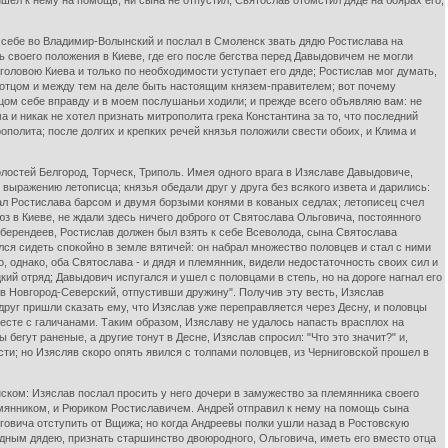
шел к нему на помощь, ни сына не отпустил; Святослав отомстил дяде на боярах его,
 себе во Владимир-Волынский и послал в Смоленск звать дядю Ростислава на
 своего положения в Киеве, где его после бегства перед Давыдовичем не могли
головою Киева и только по необходимости уступает его дяде; Ростислав мог думать,
ь отцом и между тем на деле быть настоящим князем-правителем; вот почему
тцом себе вправду и в моем послушаньи ходили; и прежде всего объявляю вам: не
 и никак не хотел признать митрополита грека Константина за то, что последний
полита; после долгих и крепких речей князья положили свести обоих, и Клима и
олостей Белгород, Торческ, Триполь. Имея одного врага в Изяславе Давыдовиче,
ыражению летописца; князья обедали друг у друга без всякого извета и дарились:
л Ростислава барсом и двумя борзыми конями в кованых седлах; летописец счел
юз в Киеве, не ждали здесь ничего доброго от Святослава Ольговича, постоянного
и берендеев, Ростислав должен был взять к себе Всеволода, сына Святослава
ся сидеть спокойно в земле вятичей: он набрал множество половцев и стал с ними
, однако, оба Святослава - и дядя и племянник, видели недостаточность своих сил и
ий отряд; Давыдович испугался и ушел с половцами в степь, но на дороге нагнал его
л в Новгород-Северский, отпустивши дружину". Получив эту весть, Изяслав
вдруг пришли сказать ему, что Изяслав уже переправляется через Десну, и половцы
месте с галичанами. Таким образом, Изяславу не удалось напасть врасплох на
бегут раненые, а другие тонут в Десне, Изяслав спросил: "Что это значит?" и,
ости; но Изясляв скоро опять явился с толпами половцев, из Черниговской прошел в
ком: Изяслав послал просить у него дочери в замужество за племянника своего
емянником, и Рюриком Ростиславичем. Андрей отправил к нему на помощь сына
овича отступить от Вщижа; но когда Андреевы полки ушли назад в Ростовскую
одным дядею, признать старшинство двоюродного, Ольговича, иметь его вместо отца