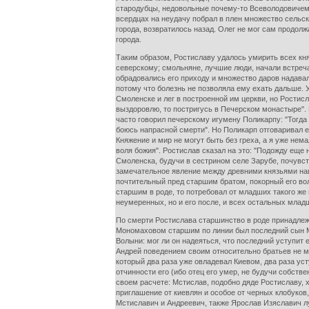
стародубцы, недовольные почему-то Всеволодовичем, 
всердцах на неудачу побрал в плен множество сельск
города, возвратилось назад. Олег не мог сам продол
города.
Таким образом, Ростиславу удалось умирить всех княз
северскому; смольняне, лучшие люди, начали встречат
обрадовались его приходу и множество даров надавал
потому что болезнь не позволяла ему ехать дальше. У
Смоленске и лег в построенной им церкви, но Ростисла
выздоровлю, то постригусь в Печерском монастыре". 
часто говорил печерскому игумену Поликарпу: "Тогда
боюсь напрасной смерти". Но Поликарп отговаривал ем
Княжение и мир не могут быть без греха, а я уже нема
воля божия". Ростислав сказал на это: "Подожду еще н
Смоленска, будучи в сестрином селе Зарубе, почувст
замечательное явление между древними князьями наш
почтительный пред старшим братом, покорный его вол
старшим в роде, то потребовал от младших такого же
неумеренных, но и его после, и всех остальных младш
По смерти Ростислава старшинство в роде принадлеж
Мономаховом старшим по линии был последний сын Мс
Волыни: мог ли он надеяться, что последний уступит
Андрей поведением своим относительно братьев не мо
который два раза уже овладевал Киевом, два раза уст
отчинности его (ибо отец его умер, не будучи собств
своем расчете: Мстислав, подобно дяде Ростиславу, 
приглашение от киевлян и особое от черных клобуков
Мстиславич и Андреевич, также Ярослав Изяславич лу