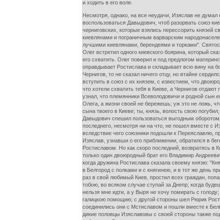
и ходить в его воле.
Несмотря, однако, на все неудачи, Изяслав не думал
воспользоваться Давыдович, чтоб разорвать союз киев
черниговских, которые взялись перессорить князей св
киевлянами и пограничным варварским народонаселен
лучшими киевлянами, берендеями и торками". Святосла
Олег встретил одного киевского боярина, который сказ
его схватить. Олег поверил и под предлогом материнс
оправдывает Ростислава и складывает всю вину на боя
Чернигов, то не сказал ничего отцу, но втайне серди
вступить в союз с их князем, с известием, что двоюр
что хотели схватить тебя в Киеве, а Чернигов отдают
узнал, что племянники Всеволодовичи и родной сын е
Олега, а жизни своей не бережешь; уж это не ложь, 
сына твоего в Киеве; ты, князь, волость свою погуби
Давыдович спешил пользоваться выгодным оборотом 
последнего, несмотря ни на что, не пошел вместе с И
вследствие чего союзники подошли к Переяславлю, пр
Изяслав, узнавши о его приближении, обратился в бе
Ростиславом. Но как скоро последний, возвратясь в 
только один двоюродный брат его Владимир Андреевич
когда дружина Ростислава сказала своему князю: "Кня
в Белгород с полками и с княгинею, и в тот же день
раз в свой любимый Киев, простил всех граждан, поп
тобою, во всяком случае ступай за Днепр; когда буде
нельзя мне идти, а у Выря не хочу помирать с голод
галицкою помощию; с другой стороны шел Рюрик Рост
соединились они с Мстиславом и пошли вместе к Белго
дикие половцы Изяславовы с своей стороны также под