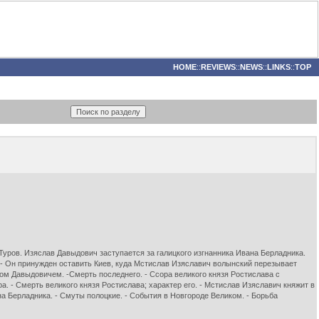
HOME
::
REVIEWS
::
NEWS
::
LINKS
::
TOP
Туров. Изяслав Давыдович заступается за галицкого изгнанника Ивана Берладника.
. - Он принужден оставить Киев, куда Мстислав Изяславич волынский перезывает
ом Давыдовичем. -Смерть последнего. - Ссора великого князя Ростислава с
 - Смерть великого князя Ростислава; характер его. - Мстислав Изяславич княжит в
на Берладника. - Смуты полоцкие. - События в Новгороде Великом. - Борьба