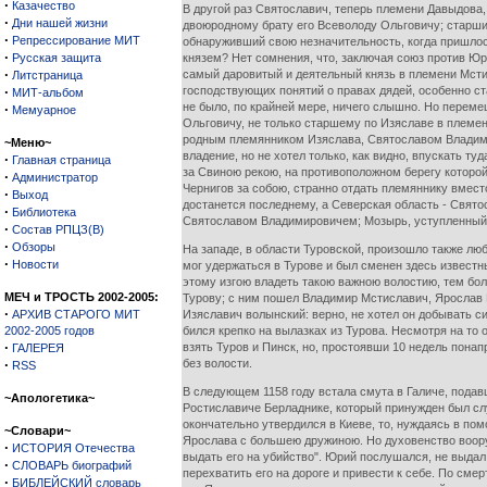
·
Казачество
В другой раз Святославич, теперь племени Давыдова
·
Дни нашей жизни
двоюродному брату его Всеволоду Ольговичу; старши
·
Репрессирование МИТ
обнаруживший свою незначительность, когда пришлось
·
Русская защита
князем? Нет сомнения, что, заключая союз против Юр
·
самый даровитый и деятельный князь в племени Мстис
Литстраница
·
господствующих понятий о правах дядей, особенно ст
МИТ-альбом
не было, по крайней мере, ничего слышно. Но переме
·
Мемуарное
Ольговичу, не только старшему по Изяславе в племе
родным племянником Изяслава, Святославом Владимиро
~Меню~
владение, но не хотел только, как видно, впускать т
·
Главная страница
за Свиною рекою, на противоположном берегу которо
·
Администратор
Чернигов за собою, странно отдать племяннику вмест
·
Выход
достанется последнему, а Северская область - Свят
·
Библиотека
Святославом Владимировичем; Мозырь, уступленный 
·
Состав РПЦЗ(В)
·
Обзоры
На западе, в области Туровской, произошло также лю
·
Новости
мог удержаться в Турове и был сменен здесь извест
этому изгою владеть такою важною волостию, тем бол
МЕЧ и ТРОСТЬ 2002-2005:
Турову; с ним пошел Владимир Мстиславич, Ярослав И
·
АРХИВ СТАРОГО МИТ
Изяславич волынский: верно, не хотел он добывать 
2002-2005 годов
бился крепко на вылазках из Турова. Несмотря на то 
·
взять Туров и Пинск, но, простоявши 10 недель понап
ГАЛЕРЕЯ
·
без волости.
RSS
В следующем 1158 году встала смута в Галиче, подав
~Апологетика~
Ростиславиче Берладнике, который принужден был слу
окончательно утвердился в Киеве, то, нуждаясь в пом
~Словари~
Ярослава с большею дружиною. Но духовенство вооруж
·
ИСТОРИЯ Отечества
выдать его на убийство". Юрий послушался, не выдал 
·
СЛОВАРЬ биографий
перехватить его на дороге и привести к себе. По сме
·
БИБЛЕЙСКИЙ словарь