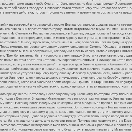
послали также звать к себе Олега, тот было поехал, но был предупрежден Ярославом
их жителей около Стародуба. Святослав хотел отмстить ему тем, что послал брата Яр
жать военные действия, потому что сильно занемог, и потому легко согласился на пре
ей и на восточной и на западной стороне Днепра; оставалось урядить дела на севере.
ь его еще за 300 верст от своего города, потом встретили его внуки, за ними - сын Р
и ему. Из Смоленска Ростислав отправился в Торопец, откуда послал в Новгород к сы
рядившись с новгородцами, взявши много даров у них и у сына, он возвратился в Смо
в отвечал: "Не могу здесь лечь, везите меня в Киев; если бог пошлет по душу на дорог
Перед смертию он говорил духовнику своему, священнику Семену: "Отдашь ты ответ б
 мне пришла мысль о пострижении, как получил я весть из Чернигова о смерти Святосл
у: "Вам бог так велел быть, - говорил игумен, правду блюсти на этом свете, суд суди
ло пожил на этом свете, так хотелось бы поревновать святым". Поликарп не хотел боль
емного, есть у меня кое-какие дела". Теперь все дела были устроены, и больной Рости
вовал приближение смерти и послал за духовником; сам прочел отходную и умер в по
ими: далеко уступая старшему брату своему Изяславу в деятельности, отваге и рас
е, он был почтителен и перед дядьми, с неудовольствием смотрел на борьбу с ними с
 повиновения, какое сам оказывал своим старшим. Принявши старшинство, он не усту
их родичей ни в чем не обидел, всех старался примирить, всех наделил волостями, так
ало прежде всего Святославу Всеволодовичу черниговскому по старшинству племени,
тислава Великого, Владимир Мстиславич; но этот князь, как мы видели, был мачешич
 ему Киев? Наконец, после Владимира на старшинство в роде имел право сын Юрия Дол
г нисколько уменьшить этого нерасположения. Вот почему по смерти Ростислава взор
упал его родному и старшему дяде, но кроме последнего не мог уступить никому друг
енно старшим в роде), давала родичам его надежду, что Изяславич щедро наградит их з
хотел быть старшим на деле, а не по имени только. Получив приглашение ехать в Кие
, Мстислав отправил немедленно в Киев племянника Василька Ярополчича с своим тиу
цкий и Ростиславичи целовали крест, что будут стоять заодно и возьмут у Мстислава