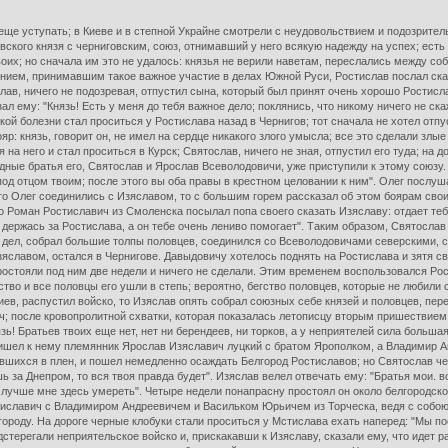
 еще уступать; в Киеве и в степной Украйне смотрели с неудовольствием и подозрит
ского князя с черниговским, союз, отнимавший у него всякую надежду на успех; есть 
оих; но сначала им это не удалось: князья не верили наветам, переслались между со
ием, принимавшим такое важное участие в делах Южной Руси, Ростислав послал сказа
в, ничего не подозревая, отпустил сына, который был принят очень хорошо Ростиславо
ал ему: "Князь! Есть у меня до тебя важное дело; поклянись, что никому ничего не ск
кой болезни стал проситься у Ростислава назад в Чернигов; тот сначала не хотел отпу
р: князь, говорит он, не имел на сердце никакого злого умысла; все это сделали злы
лся на него и стал проситься в Курск; Святослав, ничего не зная, отпустил его туда;
одные братья его, Святослав и Ярослав Всеволодовичи, уже приступили к этому союзу.
 под отцом твоим; после этого вы оба правы в крестном целовании к ним". Олег послуш
го Олег соединились с Изяславом, то с большим горем рассказал об этом боярам своим
что Роман Ростиславич из Смоленска посылал попа своего сказать Изяславу: отдает те
л, держась за Ростислава, а он тебе очень лениво помогает". Таким образом, Святосла
дел, собрал большие толпы половцев, соединился со Всеволодовичами северскими, 
зяславом, остался в Чернигове. Давыдовичу хотелось поднять на Ростислава и зятя св
остояли под ним две недели и ничего не сделали. Этим временем воспользовался Рост
гство и все половцы его ушли в степь; вероятно, бегство половцев, которые не любил
Киев, распустил войско, то Изяслав опять собрал союзных себе князей и половцев, п
; после кровопролитной схватки, которая показалась летописцу вторым пришествием, 
зь! Братьев твоих еще нет, нет ни берендеев, ни торков, а у неприятелей сила больш
 пришел к нему племянник Ярослав Изяславич луцкий с братом Ярополком, а Владимир 
авшихся в плен, и пошел немедленно осаждать Белгород Ростиславов; но Святослав чер
шь за Днепром, то вся твоя правда будет". Изяслав велел отвечать ему: "Братья мои. 
у; лучше мне здесь умереть". Четыре недели понапрасну простоял он около белгородск
иславич с Владимиром Андреевичем и Васильком Юрьичем из Торческа, ведя с собою т
роду. На дороге черные клобуки стали проситься у Мстислава ехать наперед: "Мы пос
стерегали неприятельское войско и, прискакавши к Изяславу, сказали ему, что идет 