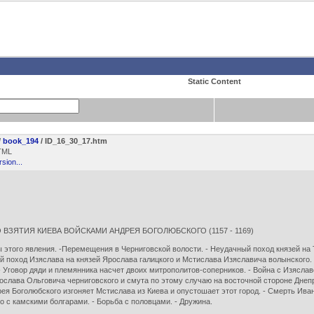
Static Content
/
book_194
/ ID_16_30_17.htm
TML
rsion...
ЗЯТИЯ КИЕВА ВОЙСКАМИ АНДРЕЯ БОГОЛЮБСКОГО (1157 - 1169)
 этого явления. -Перемещения в Черниговской волости. - Неудачный поход князей на 
ый поход Изяслава на князей Ярослава галицкого и Мстислава Изяславича волынского
 Уговор дяди и племянника насчет двоих митрополитов-соперников. - Война с Изяслав
лава Ольговича черниговского и смута по этому случаю на восточной стороне Днепра.
дрея Боголюбского изгоняет Мстислава из Киева и опустошает этот город. - Смерть Ива
о с камскими болгарами. - Борьба с половцами. - Дружина.