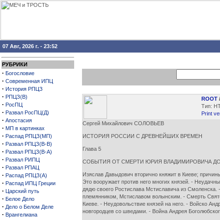
07 Авг, 2026 г. - 23:52
РУБРИКИ
·
Богословие
·
Современная ИПЦ
·
История РПЦЗ
·
РПЦЗ(В)
ROOT
·
РосПЦ
Тип: H
·
Развал РосПЦ(Д)
Print ve
·
Апостасия
Сергей Михайлович СОЛОВЬЕВ
·
МП в картинках
·
Распад РПЦЗ(МП)
ИСТОРИЯ РОССИИ С ДРЕВНЕЙШИХ ВРЕМЕН
·
Развал РПЦЗ(В-В)
Глава 5
·
Развал РПЦЗ(В-А)
·
Развал РИПЦ
СОБЫТИЯ ОТ СМЕРТИ ЮРИЯ ВЛАДИМИРОВИЧА ДО В
·
Развал РПАЦ
·
Изяслав Давыдович вторично княжит в Киеве; причины
Распад РПЦЗ(А)
Это вооружает против него многих князей. - Неудачн
·
Распад ИПЦ Греции
дядю своего Ростислава Мстиславича из Смоленска. -
·
Царский путь
племянником, Мстиславом волынским. - Смерть Святос
·
Белое Дело
Киеве. - Неудовольствие князей на него. - Войско Ан
·
Дело о Белом Деле
новгородцев со шведами. - Война Андрея Боголюбског
·
Врангелиана