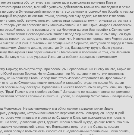
 тем же самым обстоятельствам, какие дали возможность получить Киев и
тного брата своего, могший с успехом действовать только при последнем и резко
 по смерти Вячеславовой могло ли ручаться за успех вторичной его борьбы с тем же
 который по родовым счетам, точно, приходился ему дядею; Мстислав Изяславич,
е - в свою собственную пользу: пример отца показывал ему, что нельзя затрагивать
иев, теперь уже по согласию всех Мономаховичей: о сыне Юрия, Андрее Боголюбском,
ниговской волости: по родовым счетам Чернигов должен был перейти к Святославу
оим Святославом Всеволодовичем явился перед Черниговом, но не был впущен туда
ец говорит оставил, а не посадил - знак, что Изяслав не передал ему Чернигова во
ним вместе на Юрия. Ольговичи, не впущенные в Чернигов, отступили от города и стали
славичем. Дело не дошло, однако, до битвы; Давыдовичу трудно было удержат.
чему Давыдович стал пересылаться с Ольговичем и положили на том, что Чернигов
сть: большую часть ее удержал Изяслав за собою и за родным племянником
ему Борису; по смерти отца, при всеобщем нерасположении к нему на юге, Борис не
о Юрий выгнал Бориса. Но ни Давыдович, ни Мстиславичи не хотели позволить
миру, не имевшему стола. Вследствие этого Изяслав отправился на Ярославича к
- от отца из Смоленска, пошли полоцкий и галицкий отряды; не пошел Мстислав
ться опасным ему соседом. Туровская и Пинская волость были опустошены; но Юрий
ву: "Брат! Прими меня к себе в любовь!" Изяслав не соглашался, хотел непременно
 Ярославич остался спокойно княжить в Турове, а Владимир Мстиславич - по-прежнему
род Мономахов. Не раз упоминали мы об изгнанном галицком князе Иване
рия Долгорукого, который посылал его перехватывать новгородцев. Когда Юрий
которого уже и привели в оковах из Суздаля в Киев, где дожидались его послы от
решно тебе, целовавши крест, держать Ивана в такой нужде, да еще теперь хочешь
ыдович черниговский, узнав, что Берладника ведут опять в Суздаль, послал
оде, имел полную возможность сноситься с недовольными галичанами. Легко понять,