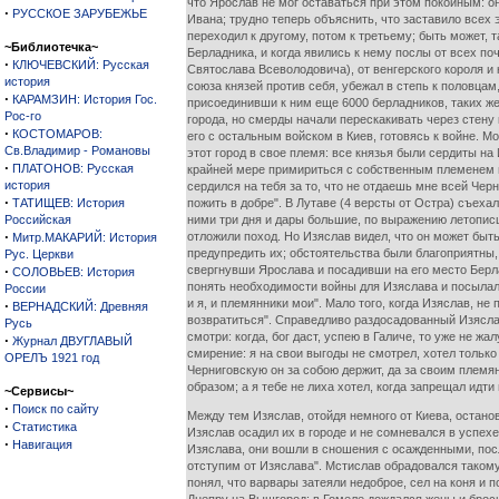
что Ярослав не мог оставаться при этом покойным: он
·
РУССКОЕ ЗАРУБЕЖЬЕ
Ивана; трудно теперь объяснить, что заставило всех 
переходил к другому, потом к третьему; быть может,
~Библиотечка~
Берладника, и когда явились к нему послы от всех п
·
КЛЮЧЕВСКИЙ: Русская
Святослава Всеволодовича), от венгерского короля и
история
союза князей против себя, убежал в степь к половцам
·
КАРАМЗИН: История Гос.
присоединивши к ним еще 6000 берладников, таких же 
Рос-го
города, но смерды начали перескакивать через стену 
·
КОСТОМАРОВ:
его с остальным войском в Киев, готовясь к войне. 
Св.Владимир - Романовы
этот город в свое племя: все князья были сердиты на
·
ПЛАТОНОВ: Русская
крайней мере примириться с собственным племенем и п
история
сердился на тебя за то, что не отдаешь мне всей Черни
·
ТАТИЩЕВ: История
пожить в добре". В Лутаве (4 версты от Остра) съе
Российская
ними три дня и дары большие, по выражению летописц
·
отложили поход. Но Изяслав видел, что он может быть
Митр.МАКАРИЙ: История
предупредить их; обстоятельства были благоприятны, 
Рус. Церкви
·
свергнувши Ярослава и посадивши на его место Берла
СОЛОВЬЕВ: История
понять необходимости войны для Изяслава и посылал н
России
и я, и племянники мои". Мало того, когда Изяслав, н
·
ВЕРНАДСКИЙ: Древняя
возвратиться". Справедливо раздосадованный Изяслав
Русь
смотри: когда, бог даст, успею в Галиче, то уже не ж
·
Журнал ДВУГЛАВЫЙ
смирение: я на свои выгоды не смотрел, хотел только
ОРЕЛЪ 1921 год
Черниговскую он за собою держит, да за своим племянн
образом; а я тебе не лиха хотел, когда запрещал идти
~Сервисы~
·
Поиск по сайту
Между тем Изяслав, отойдя немного от Киева, останов
·
Статистика
Изяслав осадил их в городе и не сомневался в успех
·
Навигация
Изяслава, они вошли в сношения с осажденными, посла
отступим от Изяслава". Мстислав обрадовался такому 
понял, что варвары затеяли недоброе, сел на коня и 