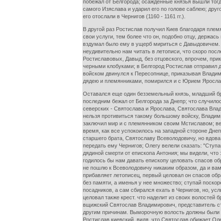
побежал от Белгорода; осажденные князья вышли тогда
самого Изяслава и ударил его по голове саблею; друг
его отослали в Чернигов (1160 - 1161 гг.).
В другой раз Ростислав получил Киев благодаря плем
свои услуги, тем более что он, подобно отцу, держас
вздумал было ему в ущерб мириться с Давыдовичем. Р
неудивительно нам читать в летописи, что скоро посл
Ростиславовых, Давыд, без отцовского, впрочем, прик
черными клобуками; в Белгород Ростислав отправил д
войском двинулся к Пересопнице, приказывая Владим
дядею и племянниками, помирился и с Юрием Ярослав
Оставался еще один безземельный князь, младший бр
последним бежал от Белгорода за Днепр; что случилос
северских - Святослава и Ярослава, Святослава Влад
нельзя противиться такому большому войску, Владими
заключил мир и с племянником своим Мстиславом; веро
время, как все успокоилось на западной стороне Дне
старшего брата, Святославу Всеволодовичу, но вдов
передать ему Чернигов; Олегу велели сказать: "Ступа
дядиной смерти от епископа Антония; мы видели, что 
годилось бы нам давать епископу целовать спасов обра
не пошлю к Всеволодовичу никаким образом, да и вам,
прибавляет летописец, первый целовал он спасов обра
без памяти, а именья у нее множество; ступай поскор
посадников, а сам сбирался ехать в Чернигов, но, ус
целовал также крест. что наделит из своих волостей б
вщижский Святослав Владимирович, представитель ста
другим причинам. Выморочную волость должны были п
Ростислав киевский, видя, что Святослав обижает Оле