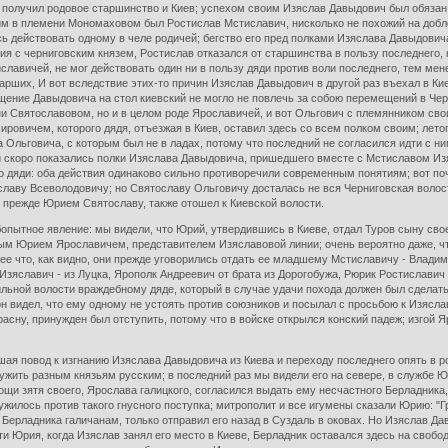
, получил родовое старшинство и Киев; успехом своим Изяслав Давыдович был обязан
м в племени Мономаховом был Ростислав Мстиславич, нисколько не похожий на доблес
 действовать одному в челе родичей; бегство его пред полками Изяслава Давыдовича
ия с черниговским князем, Ростислав отказался от старшинства в пользу последнего,
лавичей, не мог действовать один ни в пользу дяди против воли последнего, тем мене
арших, И вот вследствие этих-то причин Изяслав Давыдович в другой раз въехал в К
щение Давыдовича на стол киевский не могло не повлечь за собою перемещений в Чер
ни Святославовом, но и в целом роде Ярославичей, и вот Ольгович с племянником св
вичем, которого дядя, отъезжая в Киев, оставил здесь со всем полком своим; летопис
уда Ольговича, с которым был не в ладах, потому что последний не согласился идти с 
й скоро показались полки Изяслава Давыдовича, пришедшего вместе с Мстиславом Изя
о дяди: оба действия одинаково сильно противоречили современным понятиям; вот по
ославу Всеволодовичу; но Святославу Ольговичу досталась не вся Черниговская воло
прежде Юрием Святославу, также отошел к Киевской волости.
бопытное явление: мы видели, что Юрий, утвердившись в Киеве, отдал Туров сыну сво
ным Юрием Ярославичем, представителем Изяславовой линии; очень вероятно даже, чт
ее что, как видно, они прежде уговорились отдать ее младшему Мстиславичу - Влади
зяславич - из Луцка, Ярополк Андреевич от брата из Дорогобужа, Рюрик Ростиславич 
сильной волости враждебному дяде, который в случае удачи похода должен был сдела
он видел, что ему одному не устоять против союзников и посылал с просьбою к Изясла
расну, принужден был отступить, потому что в войске открылся конский падеж; изгой
шая повод к изгнанию Изяслава Давыдовича из Киева и переходу последнего опять в 
жить разным князьям русским; в последний раз мы видели его на севере, в службе Ю
ощи зятя своего, Ярослава галицкого, согласился выдать ему несчастного Берладника, 
илось против такого гнусного поступка; митрополит и все игумены сказали Юрию: "Г
Берладника галичанам, только отправил его назад в Суздаль в оковах. Но Изяслав Дав
рти Юрия, когда Изяслав занял его место в Киеве, Берладник оставался здесь на своб