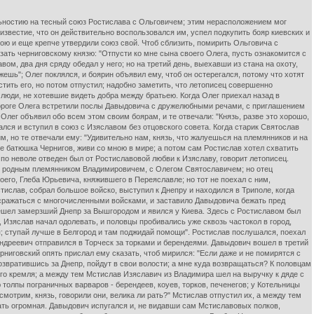
ельностию на тесный союз Ростислава с Ольговичем; этим нерасположением мог
известие, что он действительно воспользовался им, успел подкупить бояр киевских и
бою и еще крепче утвердили союз свой. Чтоб сблизить, помирить Ольговича с
ть черниговскому князю: "Отпусти ко мне сына своего Олега, пусть ознакомится с
м, два дня сряду обедал у него; но на третий день, выехавши из стана на охоту,
ажешь"; Олег поклялся, и боярин объявил ему, чтоб он остерегался, потому что хотят
стить его, но потом отпустил; надобно заметить, что летописец совершенно
е люди, не хотевшие видеть добра между братьею. Когда Олег приехал назад в
 на дороге Олега встретили послы Давыдовича с дружелюбными речами, с приглашением
 Олег объявил обо всем этом своим боярам, и те отвечали: "Князь, разве это хорошо,
ался и вступил в союз с Изяславом без отцовского совета. Когда старик Святослав
, но те отвечали ему: "Удивительно нам, князь, что жалуешься на племянников и на
бе батюшка Чернигов, живи со мною в мире; а потом сам Ростислав хотел схватить
в по неволе отведен был от Ростиславовой любви к Изяславу, говорит летописец.
с родным племянником Владимировичем, с Олегом Святославичем; но отец
оего, Глеба Юрьевича, княжившего в Переяславле; но тот не поехал с ним,
ислав, собрал большое войско, выступил к Днепру и находился в Триполе, когда
и сражаться с многочисленными войсками, и заставило Давыдовича бежать пред
ерешел замерзший Днепр за Вышгородом и явился у Киева. Здесь с Ростиславом был
Изяслав начал одолевать, и половцы пробивались уже сквозь частокол в город,
ая; ступай лучше в Белгород и там поджидай помощи". Ростислав послушался, поехал
Андреевич отправился в Торческ за торками и берендеями. Давыдович вошел в третий
ниговский опять прислал ему сказать, чтоб мирился: "Если даже и не помирятся с
возвратившись за Днепр, пойдут в свои волости; а мне куда возвращаться? К половцам
ого кремля; а между тем Мстислав Изяславич из Владимира шел на выручку к дяде с
олпы пограничных варваров - берендеев, коуев, торков, печенегов; у Котельницы
мотрим, князь, говорили они, велика ли рать?" Мстислав отпустил их, а между тем
рать огромная. Давыдович испугался и, не видавши сам Мстиславовых полков,