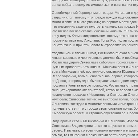
Днепру на Вышгород; в Гомеле дождался жены и броси
велел побрать всюду их имение, жен и взял на них оку
Освобожденный берендеями от осады, Мстислав с дву
старший стол. потому что прежде похода еще союзник
много любить и много уважать; на первом месте здес
что племянник захочет смотреть на него, как прежде
Ростислав послал сказать союзным князьям: "Если зо
хочу видеть Клима митрополитом, потому что он не вз
проклинал отца его, Изяслава. Тогда Ростислав посл
Константина, и принять нового митрополита из Конста
Уладившись с племянником, Ростислав въехал в Киев в
князья киевские и черниговские должны были необход
Ростислав дарил Святослава соболями, горностаями,
нужным прибавить, что князья - Мономахович и Ольгов
врага Мстиславичей, постоянного союзника Юрьева, не
Всеволодовича, взамен своего сына Рюрика, которого
по Десне, но принужден был ограничиться одним опуст
послали в Киев за новою помощию, Ростислав отправи
гонец от черниговских приятелей, которые велели ска
немедленно поскакал к Чернигову, а Святослав Ольгов
жгут села; Святослав тотчас же выстроил полки, посл
Ольговича: тот ждал с многочисленными и выстроенным
получив в ответ, что у города стоят сильные полки, 
Смоленскую волость и страшно опустошил ее. Половцы
Видя против себя и Мстиславича и Ольговича, Изясл
Святослава Владимировича, князя вщижского, и вмес
своего, Изяслава, со всеми своими полками и муром
землю, то Ольговичи с союзниками опять обступили В