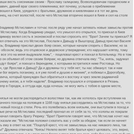
давши весть союзникам своим - Ярославу галицкому, Всеволодовичам городенским и
авич, давний враг своего племянника; вот почему, услыхав о приближении
вошел в Киев, урядился с братьями, дружиною и киевлянами и в тот же день
ц, на счет волостей, после чего Мстислав вторично вошел в Киев и сел на столе
а Владимир Мстиславич и тотчас после ряду уже начал затевать новые замыслы против
Мстиславу. Когда Владимир увидал, что умысел его открылся, то приехал в Киев
миру велел сесть в экономской и послал спросить его: "Брат! Зачем ты приехал? Я
елел отвечать на это Мстислав, Послали к Давыду в Вышгород; Давыд прислал Василя
рь; Владимир прислал двоих бояр своих, которые начали спорить с Василем; но за
е обсохли; ведь это отцовское и дедовское утверждение; кто нарушает клятву, тому
; все это на меня выдумали ложь", - поцеловал крест и поехал в Котельницу. Но в том
то он объявил об этом своим боярам; но дружина отвечала ему: "Ты, князь, задумал
будут бояре", и поехал к берендеям, с которыми встретился ниже Ростовца. Но
, где Ярослав и Давыд? Да и дружины-то у тебя нет; ты нас обманул: так и нам
и бог верить поганому, а я уже погиб и душою и жизнию", и побежал к Дорогобужу,
авича, который принужден был обратиться к востоку и чрез землю радимичей
шнему князю, а я тебя наделю". Владимир послушался и отправился в Рязань.
пр в Городок, а оттуда иди, куда хочешь: не могу жить с тобою в одном месте,
нязья не могли распорядиться волостями так, как им хотелось при вступлении на
чного похода на половцев в 1168 году князья рассердились на Мстислава за то, что
 новый поход в степи. Речь его полюбилась всем князьям, они выступили в поход и
е речи на Мстислава: последний прогнал их от себя за то, что холопы их покрали
начал говорить брату Рюрику: "Брат! Приятели говорят мне, что Мстислав хочет нас
 сказали им: "Мстислав положил схватить вас у себя за обедом; так если он начнет
ь ему в ответ на зов: "Поцелуй крест, что не замыслишь на нас никакого лиха, так
!" Дружина отвечала: "Князь! Нелепо велят тебе братья крест целовать; это, верно,