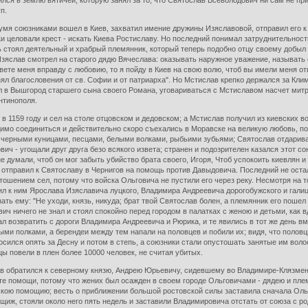
лся в землю вятичей, которую занял за то, что Святослав Всеволодович ни сам не при
п.
мя союзниками вошел в Киев, захватил имение дружины Изяславовой, отправил его к
и целовали крест - искать Киева Ростиславу. Но последний понимал затруднительность
ь стоял деятельный и храбрый племянник, который теперь подобно отцу своему добыл 
 Изяслав смотрел на старого дядю Вячеслава: оказывать наружное уважение, называт
вете меня вправду с любовию, то я пойду в Киев на свою волю, чтоб вы имели меня о
ял благословения от св. Софии и от патриарха". Но Мстислав крепко держался за Клима
ал в Вышгород старшего сына своего Романа, уговариваться с Мстиславом насчет митро
нтинополя.
 1159 году и сел на столе отцовском и дедовском; а Мстислав получил из киевских в
имо соединиться и действительно скоро съехались в Моравске на великую любовь, по в
 черными куницами, песцами, белыми волками, рыбьими зубьями; Святослав отдарива
ич - угощали друг друга безо всякого извета; странен и подозрителен казался этот со
 думали, чтоб он мог забыть убийство брата своего, Игоря, Чтоб успокоить киевлян 
 отправил к Святославу в Чернигов на помощь против Давыдовича. Последний не остал
ошением сел, потому что войска Ольговича не пустили его через реку. Несмотря на то
л к ним Ярослава Изяславича луцкого, Владимира Андреевича дорогобужского и галицк
зать ему: "Не уходи, князь, никуда; брат твой Святослав болен, а племянник его поше
ич ничего не знал и стоял спокойно перед городом в палатках с женою и детьми, как 
ал возвратить с дороги Владимира Андреевича и Рюрика, и те явились в тот же день в
и полками, а берендеи между тем напали на половцев и побили их; видя, что половцы 
бросился опять за Десну и потом в степь, а союзники стали опустошать занятые им вол
 повели в плен более 10000 человек, не считая убитых.
ав обратился к северному князю, Андрею Юрьевичу, сидевшему во Владимире-Клязменс
те помощи, потому что жених был осажден в своем городе Ольговичами - дядею и пл
скою помощию; весть о приближении большой ростовской силы заставила сначала Ольг
щиж, стояли около него пять недель и заставили Владимировича отстать от союза с р