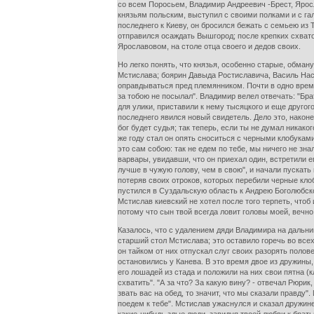
со всем Поросьем, Владимир Андреевич -Брест, Яросл
князьям польским, выступил с своими полками и с га
последнего к Киеву, он бросился бежать с семьею из
отправился осаждать Вышгород; после крепких схвато
Ярославовом, на столе отца своего и дедов своих.
Но легко понять, что князья, особенно старые, обма
Мстислава; боярин Давыда Ростиславича, Василь Наст
оправдываться пред племянником. Почти в одно время
за тобою не посылал". Владимир велел отвечать: "Бра
для улики, приставили к нему тысяцкого и еще другог
последнего явился новый свидетель. Дело это, наконец
бог будет судья; так теперь, если ты не думал никако
же году стал он опять сноситься с черными клобуками
это сам собою: так не едем по тебе, мы ничего не зн
варвары, увидавши, что он приехал один, встретили е
лучше в чужую голову, чем в свою", и начали пускать 
потеряв своих отроков, которых перебили черные кло
пустился в Суздальскую область к Андрею Боголюбском
Мстислав киевский не хотел после того терпеть, чтоб 
потому что сын твой всегда ловит головы моей, вечн
Казалось, что с удалением дяди Владимира на дальни
старший стол Мстислава; это оставило горечь во все
он тайком от них отпускал слуг своих разорять полов
остановились у Канева. В это время двое из дружины,
его лошадей из стада и положили на них свои пятна (
схватить". "А за что? За какую вину? - отвечал Рюрик
звать вас на обед, то значит, что мы сказали правду".
поедем к тебе". Мстислав ужаснулся и сказал дружине: