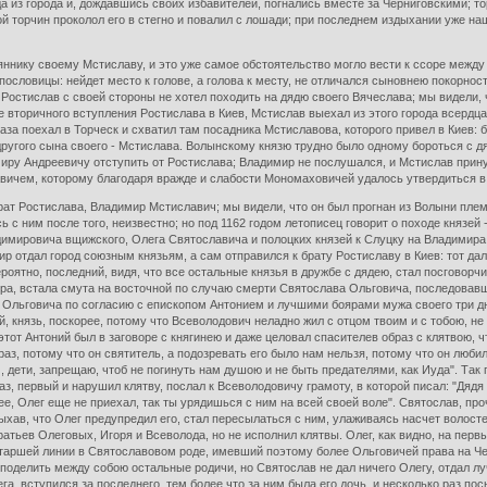
 из города и, дождавшись своих избавителей, погнались вместе за Черниговскими; торк
ой торчин проколол его в стегно и повалил с лошади; при последнем издыхании уже на
яннику своему Мстиславу, и это уже самое обстоятельство могло вести к ссоре межд
ь пословицы: нейдет место к голове, а голова к месту, не отличался сыновнею покорнос
остислав с своей стороны не хотел походить на дядю своего Вячеслава; мы видели, 
е вторичного вступления Ростислава в Киев, Мстислав выехал из этого города всердц
аза поехал в Торческ и схватил там посадника Мстиславова, которого привел в Киев: 
ругого сына своего - Мстислава. Волынскому князю трудно было одному бороться с дя
иру Андреевичу отступить от Ростислава; Владимир не послушался, и Мстислав прину
ичем, которому благодаря вражде и слабости Мономаховичей удалось утвердиться в
ат Ростислава, Владимир Мстиславич; мы видели, что он был прогнан из Волыни пле
ь с ним после того, неизвестно; но под 1162 годом летописец говорит о походе князе
имировича вщижского, Олега Святославича и полоцких князей к Слуцку на Владимира М
р отдал город союзным князьям, а сам отправился к брату Ростиславу в Киев: тот да
ятно, последний, видя, что все остальные князья в дружбе с дядею, стал посговорчив
пра, встала смута на восточной по случаю смерти Святослава Ольговича, последовавш
а Ольговича по согласию с епископом Антонием и лучшими боярами мужа своего три д
й, князь, поскорее, потому что Всеволодович неладно жил с отцом твоим и с тобою, н
этот Антоний был в заговоре с княгинею и даже целовал спасителев образ с клятвою, 
з, потому что он святитель, а подозревать его было нам нельзя, потому что он любил 
 дети, запрещаю, чтоб не погинуть нам душою и не быть предателями, как Иуда". Так г
з, первый и нарушил клятву, послал к Всеволодовичу грамоту, в которой писал: "Дядя 
ее, Олег еще не приехал, так ты урядишься с ним на всей своей воле". Святослав, пр
лыхав, что Олег предупредил его, стал пересылаться с ним, улаживаясь насчет волост
ратьев Олеговых, Игоря и Всеволода, но не исполнил клятвы. Олег, как видно, на перв
ршей линии в Святославовом роде, имевший поэтому более Ольговичей права на Черни
оделить между собою остальные родичи, но Святослав не дал ничего Олегу, отдал лу
га, вступился за последнего, тем более что за ним была его дочь, и несколько раз по