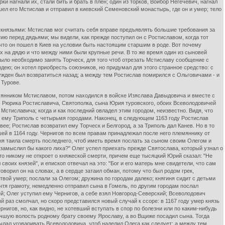
и нагнали их, стали бить и брать в плен; один из торков, Воибор Негечевич, нагнал
шел его Мстислав и отправил в киевский Семеновский монастырь, где он и умер; тело
у князьями: Мстислав мог считать себя вправе предъявлять большие требования за
тию перед дядьями; мы видели, как прежде поступил он с Ростиславом, когда тот
что он пошел в Киев на условии быть настоящим старшим в роде. Вот почему
ах на дядю и что между ними были крупные речи. В то же время один из сыновей
было необходимо занять Торческ, для того чтоб отрезать Мстиславу сообщение с
дею; он хотел приобресть союзников, но придумал для этого странное средство: с
жден был возвратиться назад; а между тем Ростислав помирился с Ольговичами - и
 Турове.
мянником Мстиславом, потом находился в войске Изяслава Давыдовича и вместе с
й - Рюрика Ростиславича, Святополка, сына Юрия туровского, обоих Всеволодовичей
стиславича; когда и как последний овладел этим городом, неизвестно. Видя, что
л ему Триполь с четырьмя городами. Наконец, в следующем 1163 году Ростислав
ее; Ростислав возвратил ему Торческ и Белгород, а за Триполь дал Канев. Но в то
ей в 1164 году. Чернигов по всем правам принадлежал после него племяннику от
ня таила смерть последнего, чтоб иметь время послать за сыном своим Олегом и
е замыслил бы какого лиха?" Олег успел приехать прежде Святослава, который узнал о
что никому не откроет о княжеской смерти, причем еще тысяцкий Юрий сказал: "Не
своих князей", и епископ отвечал на это: "Бог и его матерь мне свидетели, что сам
оворил он на словах, а в сердце затаил обман, потому что был родом грек,
твой умер; послали за Олегом; дружина по городам далеко; княгиня сидит с детьми
очтя грамоту, немедленно отправил сына в Гомель, по другим городам послал
ей; Олег уступил ему Чернигов, а себе взял Новгород-Северский; Всеволодович
ый раз смолчал, но скоро представился новый случай к ссоре: в 1167 году умер князь
гов, но, как видно, не хотевший вступать в спор по болезни или по каким-нибудь
чшую волость родному брату своему Ярославу, а во Вщиже посадил сына. Тогда
сылал уговаривать Всеволодовича, чтоб наделил Олега как следует; а между тем