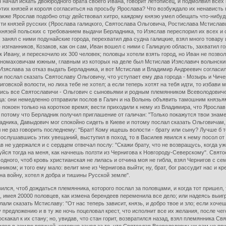
 начал искать двоюродного брата своего Ивана, говорит летописец, и подмолвил всех 
этих князей и короля согласиться на просьбу Ярослава? Что возбуждало их ненависть п
 также Ярослав подобно отцу действовал хитро, каждому князю умел обещать что-нибу
очти князей русских (Ярослава галицкого, Святослава Ольговича, Ростислава Мстисл
 князей польских с требованием выдачи Берладника, то Изяслав переспорил их всех и
, занял с ними подунайские города, перехватил два судна галицкие, взял много товар
изгнанников, Козаков, как он сам, Иван вошел с ними с Галицкую область, захватил г
к Ивану, и перескочило их 300 человек; половцы хотели взять город, но Иван не позво
Мономаховичам южным, главным из которых на деле был Мстислав Изяславич волынский
 Изяслава за отказ выдать Берладника, и вот Мстислав и Владимир Андреевич согласил
ослал сказать Святославу Ольговичу, что уступает ему два города - Мозырь и Чичерс
говской волости, но лиха тебе не хотел; а если теперь хотят на тебя идти, то избави м
хались все Святославичи - Ольгович с сыновьями и родным племянником Всеволодов
а: они немедленно отправили послов в Галич и на Волынь объявить тамошним князьям
 покоен только на короткое время; вести приходили к нему из Владимира, что Яросла
потому что Берладник получил приглашение от галичан: "Только покажутся твои знамен
дника, Давыдович мог спокойно сидеть в Киеве и потому послал сказать Ольговичам, 
е раз говорить последнему: "Брат! Кому ищешь волости - брату или сыну? Лучше б теб
е послушавшись этих увещаний, выступил в поход, то в Василев явился к нему посол от
 не удержался и с сердцем отвечал послу: "Скажи брату, что не возвращусь, когда уж
алуйся тогда на меня, как начнешь ползти из Чернигова к Новгороду-Северскому". Свят
 одного, чтоб кровь христианская не лилась и отчина моя не гибла, взял Чернигов с с
иком; и того ему мало: велит мне из Чернигова выйти; ну, брат, бог рассудит нас и к
 на войну, хотел я добра и тишины Русской земле".
ился, чтоб дождаться племянника, которого послал за половцами, и когда тот пришел,
е, имея 20000 половцев, как измена берендеев переменила все дело; или надеясь выи
ли сказать Мстиславу: "От нас теперь зависит, князь, и добро твое и зло; если хочеш
предложению и в ту же ночь поцеловал крест, что исполнит все их желания, после чег
поскакал к их стану; но, увидав, что стан горит, возвратился назад, взял племянни