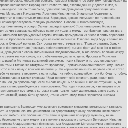
князей русских, короля венгерского, польских князей, чтоб были ему помощниками на
ротив несчастного Берладника? Разве то, что, взявши деньги у одного князя, он
дь выгодное. Как бы то ни было, один Изяслав Давыдович продолжал защищать
авича, Мстислава Изяславича, Ярослава Изяславича, Владимира Андреевича,
 отпустил с решительным отказом. Берладник, однако, испугался почти всеобщего
у и начал преследовать галицких рыболовов. Собравши много половцев,
ород Кучельмину и осадил Ушицу: засада (гарнизон) Ярослава крепко билась из
лил, за что варвары озлобились на него и ушли, а между тем Изяслав прислал звать
, открылся теперь удобный случай изгнать Давыдовича из Киева и опять перевести
ись с Ярославом галицким идти на киевского князя. Изяслав, видя беду, спешил по
к, в Киевской волости. Святослав велел отвечать ему: "Правду сказать, брат, я
еня бог волоститься (помогать тебе из волости): ты мне брат, дай мне бог с тобою
ичем, Давыдович с своим племянником Владимировичем, была любовь великая между
 о своем тесном союзе, и это объявление достигло цели: Ярослав и Мстислав
в галицкий и Мстислав волынский все думают идти к Киеву, и потому он решился
а, то мы тотчас же отступим от Ярослава", - приказывали они говорить ему. Только
чтоб шли к нему с войском на помощь. Но черниговский князь не умел или не хотел
е не начинать первому; а если пойдут на тебя с похвальбою, то и бог будет с тобою,
 Святослава с такими словами: "Брат не велит тебе начинать рати, велит тебе
е пошел, да прибавь еще: если ты сам нейдешь со мной и сына не отпускаешь, то
ослав сильно разобиделся этими словами: "Господи! - говорил он, - ты видишь мое
емью городами пустыми, в которых сидят только псари да половцы, а всю волость
рест честный, который ты целовал, что не искать подо мною Чернигова никаким
 то двинулся к Белгороду, уже занятому союзными князьями, волынским и галицким.
грать с переменою, или действительно доброхотствуя сыну любимого князя своего
ь нас любить, как любил нас отец твой, и дашь нам по городу лучшему, то мы
о берендеи не стали медлить и в полночь поскакали с криком к Белгороду. Изяслав
ка Святослава Владимировича с безземельным Владимиром Мстиславичем и побежал к