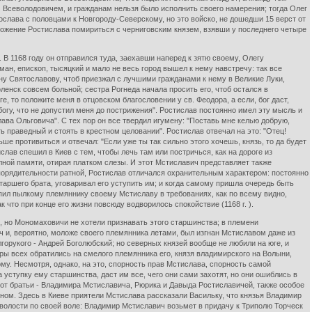
 Всеволодовичем, и гражданам нельзя было исполнить своего намерения; тогда Олег
ослава с половцами к Новгороду-Северскому, но это войско, не дошедши 15 верст от
дложение Ростислава помириться с черниговским князем, взявши у последнего четыре
 В 1168 году он отправился туда, заехавши наперед к зятю своему, Олегу
оман, епископ, тысяцкий и мало не весь город вышел к нему навстречу: так все
ну Святославову, чтоб приезжал с лучшими гражданами к нему в Великие Луки,
ленск совсем больной; сестра Рогнеда начала просить его, чтоб остался в
е, то положите меня в отцовском благословении у св. Феодора, а если, бог даст,
огу, что не допустил меня до пострижения". Ростислав постоянно имел эту мысль и
ава Ольговича". С тех пор он все твердил игумену: "Поставь мне келью добрую,
ть праведный и стоять в крестном целовании". Ростислав отвечал на это: "Отец!
ше противиться и отвечал: "Если уже ты так сильно этого хочешь, князь, то да будет
слав спешил в Киев с тем, чтобы лечь там или постричься, как на дороге из
лной памяти, отирая платком слезы. И этот Мстиславич представляет также
порядительности ратной, Ростислав отличался охранительным характером: постоянно
таршего брата, уговаривал его уступить им; и когда самому пришла очередь быть
пил пылкому племяннику своему Мстиславу в требованиях, как по всему видно,
 что при конце его жизни повсюду водворилось спокойствие (1168 г. ).
 но Мономаховичи не хотели признавать этого старшинства; в племени
 и, вероятно, моложе своего племянника летами, был изгнан Мстиславом даже из
горукого - Андрей Боголюбский; но северных князей вообще не любили на юге, и
ы всех обратились на смелого племянника его, князя владимирского на Волыни,
ому. Несмотря, однако, на это, спорность прав Мстислава, спорность самой
а уступку ему старшинства, даст им все, чего они сами захотят, но они ошиблись в
в от братьи - Владимира Мстиславича, Рюрика и Давыда Ростиславичей, также особое
ном. Здесь в Киеве приятели Мстислава рассказали Васильку, что князья Владимир
 волости по своей воле: Владимир Мстиславич возьмет в придачу к Триполю Торческ