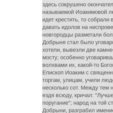
здесь сокрушено окончател
называемой Иоакимовой лет
идет крестить, то собрали в
давать идолов на ниспрове
новгородцы разметали бол
Добрыня стал было уговар
хотели, вывезли две камне
мосту; особенно уговарива
волхвами их, какой-то Бог
Епископ Иоаким с священни
торгам, улицам, учили люде
несколько сот. Между тем 
ездя всюду, кричал: "Лучш
поругание"; народ на той 
Добрыни, разграбил имение