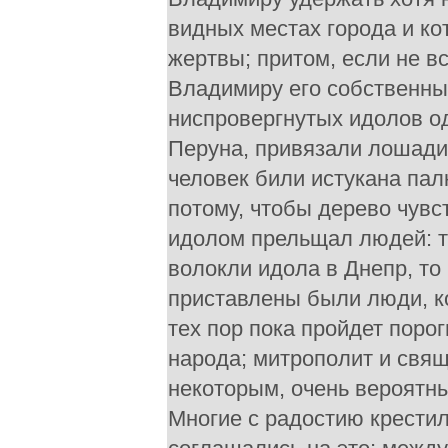
видных местах города и ко
жертвы; притом, если не в
Владимиру его собственный
ниспровергнутых идолов одн
Перуна, привязали лошади 
человек били истукана пал
потому, чтобы дерево чувс
идолом прельщал людей: та
волокли идола в Днепр, то 
приставлены были люди, ко
тех пор пока пройдет поро
народа; митрополит и свящ
некоторым, очень вероятны
Многие с радостию крестил