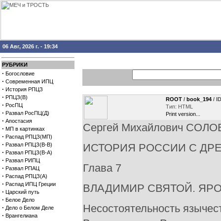
06 Авг, 2026 г. - 19:34
РУБРИКИ
·
Богословие
·
Современная ИПЦ
·
История РПЦЗ
·
РПЦЗ(В)
ROOT
/
book_194
/ I
·
РосПЦ
Тип: HTML
·
Развал РосПЦ(Д)
Print version...
·
Апостасия
Сергей Михайлович СОЛ
·
МП в картинках
·
Распад РПЦЗ(МП)
·
Развал РПЦЗ(В-В)
ИСТОРИЯ РОССИИ С ДР
·
Развал РПЦЗ(В-А)
·
Развал РИПЦ
Глава 7
·
Развал РПАЦ
·
Распад РПЦЗ(А)
·
Распад ИПЦ Греции
ВЛАДИМИР СВЯТОЙ. ЯРО
·
Царский путь
·
Белое Дело
Несостоятельность язычест
·
Дело о Белом Деле
·
Врангелиана