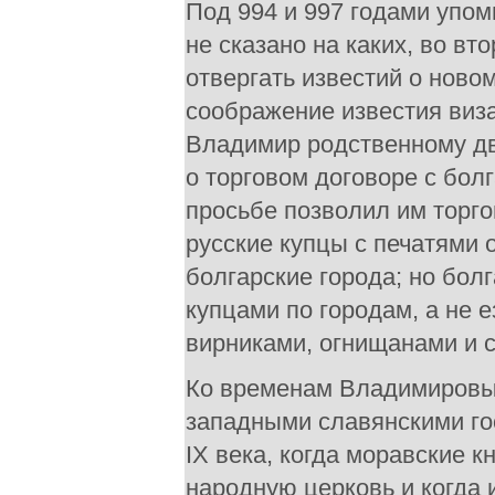
Под 994 и 997 годами упом
не сказано на каких, во в
отвергать известий о ново
соображение известия виза
Владимир родственному дв
о торговом договоре с бол
просьбе позволил им торгов
русские купцы с печатями 
болгарские города; но бол
купцами по городам, а не е
вирниками, огнищанами и 
Ко временам Владимировым
западными славянскими го
IX века, когда моравские 
народную церковь и когда