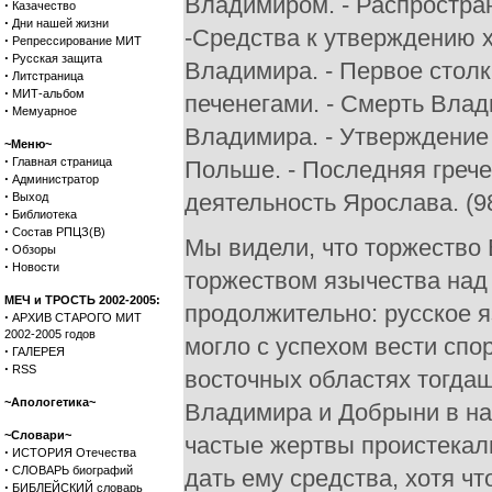
Владимиром. - Распростра
·
Казачество
·
Дни нашей жизни
-Средства к утверждению х
·
Репрессирование МИТ
·
Русская защита
Владимира. - Первое столк
·
Литстраница
·
МИТ-альбом
печенегами. - Смерть Влад
·
Мемуарное
Владимира. - Утверждение
~Меню~
·
Главная страница
Польше. - Последняя гречес
·
Администратор
·
деятельность Ярослава. (98
Выход
·
Библиотека
·
Состав РПЦЗ(В)
Мы видели, что торжество Владимира над Ярополком сопровождалось торжеством язычества над христианством, но это торжество не могло быть продолжительно: русское язычество было так бедно, так бесцветно, что не могло с успехом вести спора ни с одною из религий, имевших место в юго-восточных областях тогдашней Европы, тем более с христианством; ревность Владимира и Добрыни в начале их власти, устроение изукрашенных кумиров, частые жертвы проистекали из желания поднять сколько-нибудь язычество, дать ему средства, хотя что-нибудь противопоставить другим религиям, подавляющим его своим величием; но эти самые попытки, эта самая ревность и вела прямо к падению язычества, потому что всего лучше показывала его несостоятельность. У нас на Руси, в Киеве, произошло то же самое, что в более обширных размерах произошло в Империи при Юлиане: ревность этого императора к язычеству всего более способствовала к окончательному падению последнего, потому что Юлиан истощил все средства язычества, извлек из него все, что оно могло дать для умственной и нравственной жизни человека, и тем всего резче выказалась его несостоятельность, его бедность пред христианством. Так обыкновенно бывает и в жизни отдельных людей, и в жизни целых обществ, вот почему и неудивительно видеть, как иногда самые страстные ревнители вдруг, неожиданно, покидают предмет своего поклонения и переходят на враждебную сторону, которую защищают с удвоенною ревностию; это происходит именно оттого, что в их сознании истощились все средства прежнего предмета поклонения. Под 983 годом, в начале княжения Владимира, летописец помещает рассказ о следующем событии: Владимир после похода на ятвягов возвратился в Киев и приносил жертву кумирам вместе с своими людьми; старцы и бояре сказали: "Кинем жребий на отроков и девиц; на кого падет, того принесем в жертву богам". В это время жил в Киеве один варяг, который пришел из Греции и держал христианскую веру; был у него сын, прекрасный лицом и душою; на этого-то молодого варяга и пал жребий. Посланные от народа (об участии князя не говорится ни слова) пришли к старому варягу и сказали ему: "Пал жребий на твоего сына, богам угодно взять его себе, и мы хотим принести его им в жертву". Варяг отвечал: "У вас не боги, а дерево; нынче есть, а завтра сгниет, ни едят, ни пьют, ни говорят, но сделаны руками человеческими из дерева; а бог один, которому служат греки и кланяются, который сотворил небо и землю, звезды и луну, и солнце, и человека, дал ему жить на земле; а эти боги что сделали? сами деланные; не дам сына своего бесам!" Посланные рассказали эти речи народу; толпа взяла оружие, пошла к варягову дому и разломала забор вокруг него; варяг стоял на сенях с сыном. Народ кричал ему: "Дай сына своего богам". Он отвечал: "Если они боги, то пусть пошлют какого-нибудь одного бога взять моего сына, а вы о чем хлопочете?" Яростный клик был ответом толпы, которая бросилась к варягам, подсекла под ними сени и убила их. Несмотря на то что смелый варяг пал жертвою торжествующего, по-видимому, язычества, событие это не могло не произвести сильного впечатления: язычеству, кумирам сделан был торжественный вызов, над ними торжественно наругались; проповедь была произнесена громко; народ в пылу ярости убил проповедника, но ярость прошла, а страшные слова остались: ваши боги - дерево; бог - один, которому кланяются греки, который сотворил все, - и безответны стояли кумиры Владимира перед этими словами, и что могла в самом деле славянская религия сказать в свою пользу, что могла отвечать на высокие запросы, заданные ей проповедниками других религий? Самые важные из них были вопросы о начале мира и будущей жизни. Что вопрос о будущей жизни действовал могущественно и на языческих славян, как на других народов, видно из предания о том, как царь болгарский обратился в христианство вследствие впечатлен
·
Обзоры
·
Новости
МЕЧ и ТРОСТЬ 2002-2005:
·
АРХИВ СТАРОГО МИТ
2002-2005 годов
·
ГАЛЕРЕЯ
·
RSS
~Апологетика~
~Словари~
·
ИСТОРИЯ Отечества
·
СЛОВАРЬ биографий
·
БИБЛЕЙСКИЙ словарь