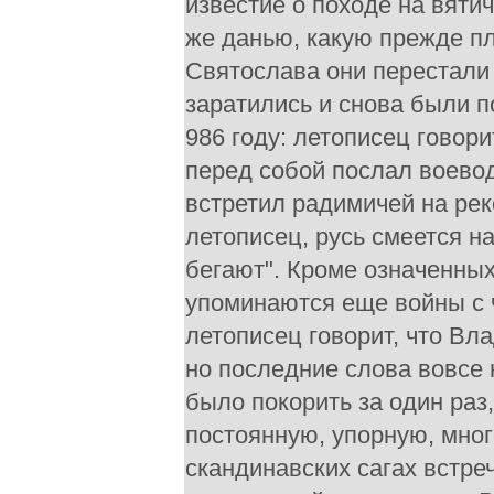
известие о походе на вят
же данью, какую прежде пл
Святослава они перестали 
заратились и снова были п
986 году: летописец говори
перед собой послал воевод
встретил радимичей на рек
летописец, русь смеется н
бегают". Кроме означенны
упоминаются еще войны с ч
летописец говорит, что Вл
но последние слова вовсе 
было покорить за один ра
постоянную, упорную, мног
скандинавских сагах встре