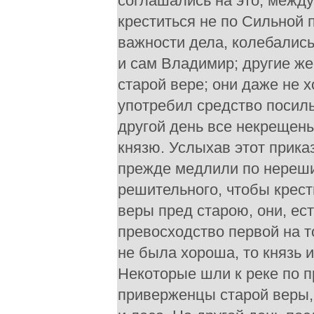
соглашались на это; между
креститься не по Сильной п
важности дела, колебались
и сам Владимир; другие же
старой вере; они даже не х
употребил средство посиль
другой день все некрещены
князю. Услыхав этот прика
прежде медлили по нереши
решительного, чтобы крест
веры пред старою, они, е
превосходство первой на т
не была хороша, то князь и
Некоторые шли к реке по 
приверженцы старой веры,