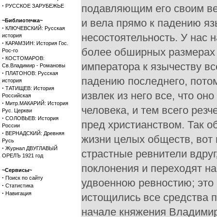
·
РУССКОЕ ЗАРУБЕЖЬЕ
~Библиотечка~
·
КЛЮЧЕВСКИЙ: Русская
история
·
КАРАМЗИН: История Гос.
Рос-го
·
КОСТОМАРОВ:
Св.Владимир - Романовы
·
ПЛАТОНОВ: Русская
история
·
ТАТИЩЕВ: История
Российская
·
Митр.МАКАРИЙ: История
Рус. Церкви
·
СОЛОВЬЕВ: История
России
·
ВЕРНАДСКИЙ: Древняя
Русь
·
Журнал ДВУГЛАВЫЙ
ОРЕЛЪ 1921 год
~Сервисы~
·
Поиск по сайту
·
Статистика
·
Навигация