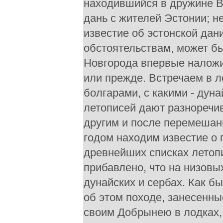
находившийся в дружине В
дань с жителей Эстонии; н
известие об эстонской дан
обстоятельствам, может бы
Новгорода впервые наложил
или прежде. Встречаем в л
болгарами, с какими - дун
летописей дают разноречив
другим и после перемешан
годом находим известие о 
древнейших списках летопи
прибавлено, что на низовы
дунайских и сербах. Как б
об этом походе, занесенны
своим Добрынею в лодках, а