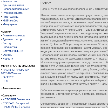
·
Казачество
ГЛАВА V
·
Дни нашей жизни
·
Репрессирование МИТ
Первый взгляд на духовное просвещение и литературу
·
Русская защита
Школы по местам еще продолжали существовать, но ч
·
Литстраница
только портили речь детей. Эти мастера брались науч
·
МИТ-альбом
могло бредить по книге, а церковных служб вовсе не
·
Мемуарное
совершенно безграмотных, и оправдывались тем, будт
митрополиту Симону (около 1496 — 1504 г.), чтобы о
~Меню~
"накрепко", выражая мысль, что когда дети изучат эт
·
Главная страница
писавший со слов русских послов, возвращавшихся в 
·
Администратор
языке", хотя дальнейшие слова этого иностранца нево
·
Выход
вопрос 6). А отцы Собора свидетельствовали: "Ставл
·
Библиотека
пения и православные христиане начнут умирать без 
·
Состав РПЦЗ(В)
негде учиться; сколько они знают, тому же учат и на
·
Обзоры
Новгороде и по иным городам многие училища бывали (
·
Новости
потому много было тогда гораздых грамоте, и писать, 
Москве и по другим городам местное духовенство с б
МЕЧ и ТРОСТЬ 2002-2005:
чтобы в эти училища не только местное духовенство,
·
избранные учители учили детей страху Божию, соблюд
АРХИВ СТАРОГО МИТ
сколько сами умеют, ничего не скрывая и сказывая им
2002-2005 годов
·
как следует. По крайней мере, один иностранец, посе
ГАЛЕРЕЯ
монастырях; потому из тысячи людей едва найдется од
·
RSS
школы, в которых учатся дети читать и писать". Ца
~Апологетика~
Собора вызвать из-за границы разных ученых вместе 
богословов, и готовился отплыть с ними из Любека в
~Словари~
рассеялись.
·
ИСТОРИЯ Отечества
·
СЛОВАРЬ биографий
Сохранились сведения и о некоторых наших библиотек
·
БИБЛЕЙСКИЙ словарь
чрез несколько лет по вступлении своем на престол "