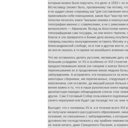
которым можно было поручить это дело: в 1553 г. п
Мстиславцу (может быть, прозванному так потому, чт
и не щадил своих сокровищ как "для составления печа
приискивали себе помощников, каков был "мастер печ
попытки печатать книги "малыми некими и неискусным
типографию именно с славянскими, а не с римскими и
митрополите — Афанасии. Вслед за Апостолом напечат
типографщикам сам государь, но они много терпели, 
благое в зло превратити и Божие дело вконец погубит
товарищ нашлись вынужденными оставить Москву и уда
Александровской слободе, но в том и другом месте, 
не могло оказать в то время ни малейшего влияния н
Что же оставалось делать русским, желавшим дать св
большим усердием: от XV и особенно от XVI столетия
предшествовавших веков (не говорим о книгах богос
переписывание их в продолжение веков людьми больш
заблуждениям. А исправлять эти погрешности за незн
некоторых сборниках, им переписанных, следующее пр
невозможна, сия оставлях, да имущий разум больше н
менее важно и то, что в наши рукописные книги нар
архипастыри нередко обнародовали список этих ложных
других. Сам Стоглавый Собор пользовался подложным
своего неразумия или будет где посреде тех св. книг
Выходит, что с половины XV в. и в течение всего XVI
не получали никакого рассудочного образования, ник
познания, но смешанные с заблуждениями, к которым 
духовенстве господствовало у нас крайнее невежество
не знали ничего, даже Священного Писания, а огранич