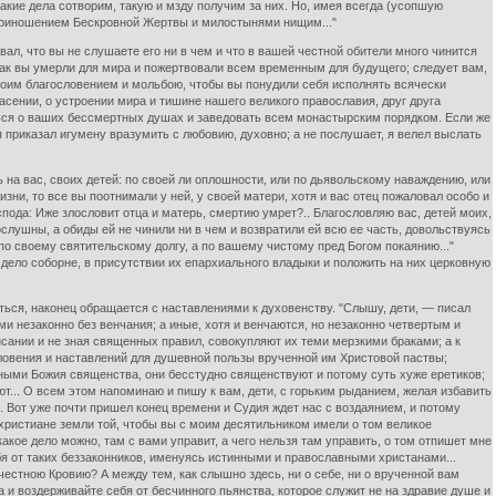
 какие дела сотворим, такую и мзду получим за них. Но, имея всегда (усопшую
 приношением Бескровной Жертвы и милостынями нищим..."
ал, что вы не слушаете его ни в чем и что в вашей честной обители много чинится
 как вы умерли для мира и пожертвовали всем временным для будущего; следует вам,
 моим благословением и мольбою, чтобы вы понудили себя исполнять всячески
асении, о устроении мира и тишине нашего великого православия, друг друга
иться о ваших бессмертных душах и заведовать всем монастырским порядком. Если же
 приказал игумену вразумить с любовию, духовно; а не послушает, я велел выслать
 на вас, своих детей: по своей ли оплошности, или по дьявольскому наваждению, или
зни, то все вы поотнимали у ней, у своей матери, хотя и вас отец пожаловал особо и
пода: Иже злословит отца и матерь, смертию умрет?.. Благословляю вас, детей моих,
слушны, а обиды ей не чинили ни в чем и возвратили ей всю ее часть, довольствуясь
по своему святительскому долгу, а по вашему чистому пред Богом покаянию..."
 дело соборне, в присутствии их епархиального владыки и положить на них церковную
ться, наконец обращается с наставлениями к духовенству. "Слышу, дети, — писал
ми незаконно без венчания; а иные, хотя и венчаются, но незаконно четвертым и
сании и не зная священных правил, совокупляют их теми мерзкими браками; а к
словения и наставлений для душевной пользы врученной им Христовой паствы;
ными Божия священства, они бесстудно священствуют и потому суть хуже еретиков;
ют... О всем этом напоминаю и пишу к вам, дети, с горьким рыданием, желая избавить
 Вот уже почти пришел конец времени и Судия ждет нас с воздаянием, и потому
 христиане земли той, чтобы вы с моим десятильником имели о том великое
акое дело можно, там с вами управит, а чего нельзя там управить, о том отпишет мне
 себя от таких беззаконников, именуясь истинными и православными христанами...
 честною Кровию? А между тем, как слышно здесь, ни о себе, ни о врученной вам
а и воздерживайте себя от бесчинного пьянства, которое служит не на здравие душе и