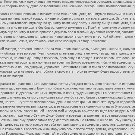
де. Конечно, как и сам знаешь, не место спасает человека или осуждает, а наши дела:
чески творить пользу душе ее молитвами священников, всегдашними поминовениями,
сал к священноинокам и инокам: "Бил мне челом, дети, ваш игумен Вениамин и сказыв
одит по изначальной гордости нашего общего супостата и врага, дьявола. Вы знаете,
вному настоятелю, игумену, по данному вами Богу обету. Посему пишу к вам, дети, с
вас и в мир не выходите без благословения игуменова... Имейте попечение о своем сп
. Игумену вашему я также приказал держать вас в любви и духовном согласии, забот
ественным и священным правилам и производить смятение в честной обители, такого я
еля закона Божия, ибо таковой сам себя изринул из стада Христова".
й матери, святитель писал: "Била мне челом ваша мать, а моя дочь, княгиня, жалуясь
и обижаете ее во всем. Чем пожаловал ее ваш отец, а ее муж, что дал ей в удел для жи
противно, на свою душевную погибель, временную и вечную. Разве не помните слов Гос
казывали ей родительскую честь во всем, по Божию повелению, и были ей всячески по
ю матерью, а нашею дщерию, управитесь, отпишите к нам, и мы за вас помолимся Богу 
 исправятся и не перестанут обижать свою мать, то он вынужден будет рассмотреть их
м от их матери.
ражает их нравственные недостатки, потом убеждает всех мирян покаяться и исправи
много дел, ненавистных Богу, к погибели христианской: многие христиане живут с жена
десятого. И духовные отцы их, игумены и попы, будучи неискусны в Божественном Пи
вных и лености, не могут прислать какого-либо своего брата священника ради благо
, но это — губители человеческих душ, а не пастыри. Слышно, что, будучи недостой
оставляют чернечество и женятся, а те недостойные священники их на то благословля
напомню о сем любви вашей. Творец мой и Владыка Христос взыщет того от руки моей.
овляю вас, чада мои о Святом Духе, бояре, и воеводы, и атаманы, и все православные
 Божию и нашему православию пред десятильником не стояли; и он по нашему наказу, к
вы бы, дети, тех великих грехов на себя не принимали... и всячески старались удалять
, в какой сан вы облеклись и как поручено вам блюсти стадо Христа, искупленное Его
рах Господень... Молю вас: испытайте себя всячески и содрогнитесь, воспряньте от сн