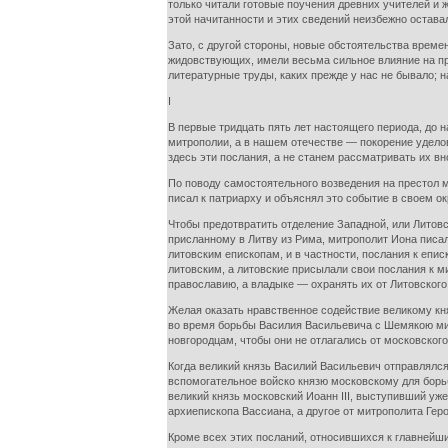
только читали готовые поучения древних учителей и 
этой начитанности и этих сведений неизбежно остава
Зато, с другой стороны, новые обстоятельства време
жидовствующих, имели весьма сильное влияние на пр
литературные труды, каких прежде у нас не бывало;
I
В первые тридцать пять лет настоящего периода, до 
митрополии, а в нашем отечестве — покорение удело
здесь эти послания, а не станем рассматривать их вн
По поводу самостоятельного возведения на престол 
писал к патриарху и объяснял это событие в своем о
Чтобы предотвратить отделение Западной, или Литовс
присланному в Литву из Рима, митрополит Иона писал
литовским епископам, и в частности, послания к епи
литовским, а литовские присылали свои послания к м
православию, а владыке — охранять их от Литовског
Желая оказать нравственное содействие великому кня
во время борьбы Василия Васильевича с Шемякою мит
новгородцам, чтобы они не отлагались от московского
Когда великий князь Василий Васильевич отправлялся
вспомогательное войско князю московскому для борьб
великий князь московский Иоанн III, выступивший уже
архиепископа Вассиана, а другое от митрополита Геро
Кроме всех этих посланий, относившихся к главнейш