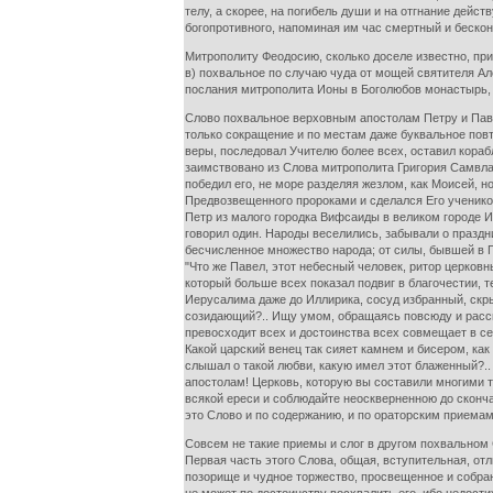
телу, а скорее, на погибель души и на отгнание дейс
богопротивного, напоминая им час смертный и бескон
Митрополиту Феодосию, сколько доселе известно, пр
в) похвальное по случаю чуда от мощей святителя Але
послания митрополита Ионы в Боголюбов монастырь, 
Слово похвальное верховным апостолам Петру и Павл
только сокращение и по местам даже буквальное повт
веры, последовал Учителю более всех, оставил кораб
заимствовано из Слова митрополита Григория Самвлак
победил его, не море разделяя жезлом, как Моисей, н
Предвозвещенного пророками и сделался Его учеником
Петр из малого городка Вифсаиды в великом городе 
говорил один. Народы веселились, забывали о праздн
бесчисленное множество народа; от силы, бывшей в П
"Что же Павел, этот небесный человек, ритор церковн
который больше всех показал подвиг в благочестии, т
Иерусалима даже до Иллирика, сосуд избранный, скры
созидающий?.. Ищу умом, обращаясь повсюду и рассма
превосходит всех и достоинства всех совмещает в себ
Какой царский венец так сияет камнем и бисером, ка
слышал о такой любви, какую имел этот блаженный?..
апостолам! Церковь, которую вы составили многими 
всякой ереси и соблюдайте неоскверненною до сконч
это Слово и по содержанию, и по ораторским приемам
Совсем не такие приемы и слог в другом похвальном
Первая часть этого Слова, общая, вступительная, о
позорище и чудное торжество, просвещенное и собран