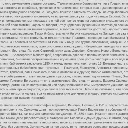
о он с изумлением сказал государю: "Такого книжного богатства нет ни в Греции, ни в
она состояла из еврейских, греческих и латинских книг, которые еще в давние времен
 как драгоценное сокровище. Государь приказал открыть эти своды, не открывавшиеся 
ния известных древних писателей, не встречавшиеся уже тогда на западе Европы. Зат
 и помещение ее, мог передавать о ней все прочее лишь на основании слышанного от д
 о ней свои заметки. Здесь он говорит, что у царя всех рукописей с Востока до вось
ускрипты, писанные на тонком пергамене, в золотых переплетах достались царю от сам
атуре и юриспруденции. Такая библиотека, если бы она находилась на Западе, где уж
 капиталом. Из нее взяты были только толковая Псалтирь, переведенная Максимом Гре
товы на Евангелия от Матфея и от Иоанна Были у нас другие библиотеки, которые не
колаевского монастыря, одного из самых малолюдных и беднейших, находилось, по опи
Прологи, Лествица, Патерик Скитский, книги аввы Дорофея, Симеона Нового Богослова,
илло — Белозерского монастырей, сохранились доселе: в первой из этих библиотек,
рапионом, бывшими постриженниками и игуменами Троицкого монастыря и впоследст
ех книг библиотека заключала 1150, и между ними печатных только 15. Большая часть
ко отдельных библейских книг; толковые — Псалтири, Евангелия, Апостолы; писания м
стого, Григория, папы Римского, Иоанна Дамаскина и других; многие жития святых, в т
 в себе разные статьи, переводные и русские, и известные под именами: Пчелы, Зла
пример: Григория Богослова — пять экземпляров, Лествицы — девять, Ефрема Сирина 
реимущественно же постригшихся или подвизавшихся в нем: митрополита Даниила, ар
кого, многих архимандритов, игуменов и простых иноков. Нельзя не сознаться, что е
 иноки не могли жаловаться на недостаток книг для чтения и нравственного назидан
 церквах нет никаких известий.
ека явились славянские типографии в Кракове, Венеции, Цетинье; в 1525 г. открыта так
и книгопечатни. Саксонец Шлитт, по поручению царя Ивана Васильевича собиравший п
приятие Шлитта, как мы уже заметили, не удалось. В 1550 г. царь Иван отнесся к датс
ейма Бокбиндера (переплетчика) с лютеранскою Библиею и двумя другими книгами, со
ет на их язык и напечатает в нескольких тысячах экземпляров принесенные им книги,
 Ганс, без сомнения, был отпущен из нее скоро, то нет никакого основания предполага