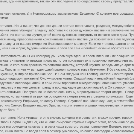
овые, административные, так как эти последние и по содержанию своему представляют
ьные послания: а) к Новгородскому архиепископу Евфимию, б) ко всем новгородцам, 
Вятки.
вятитель Иона пишет, что до него дошли вести о несогласиях, раздорах, междоусоби
ения отцов убеждает владыку заботиться о своей духовной пастве и в заключение гово
 из них наставлял и учил детей своих духовных отступить от всякого злого дела. Пуст
ются между православными христианами в вашей пастве, да поживут все в последующи
и славу, а от нашего смирения благословение и молитву. Если же кто ослушается в че
аш сын и брат, будешь неповинен, а злой зле сам и погибнет, если не обратится к по
 митрополита Ионы и к новгородцам. Упомянув здесь о своем писании к их владыке, 
ужается против их вражды и ярости, потом призывает их к покаянию, наконец учит их
уться на кого-либо яростию, то вспомни молитву, которой научил Господь Иисус Хрис
... Ярость и гнев — исчадия одной матери, которую зовут безумием. Ибо сказано: Всю
 и хуление, в мир бо призва нас Бог... И Сам Владыка наш Господь сказал: Любите вра
сладко, чада мои, покаяние! Оно — корень жизни. Сладкий наш и незлобивый, единый 
радуется о исповеди нашей, и со многим терпением ожидает обращения нашего, умоляя,
гу нашему и начнем делать правду в последующие дни жизни нашей, и Он сотворит ис
е отчаиваться. Послушание на благое есть жизнь, а прослушание творит смерть. Сви
жизни; но, изгнанный из рая, он осужден на смерть вместе с своими потомками... Ещ
 архиепископу Евфимию, по слову Господа: Слушаяй вас. Мене слушает, а отметаяйся в
естник Самого Владыки нашего Христа, и молитвенник о душах человеческих, и имеет 
 от Бога..."
святитель Иона утешает его по случаю кончины его супруги и, между прочим, говори
твоей Софии. Видит Бог, что и наше смирение глубоко скорбит о том, вспоминая ее д
се мы осуждены на смерть, и одна чаша всем уготована повелением Божиим, един ест
я, сына моего, не вводи себя в безмерную скорбь, но более благодари человеколюбие 