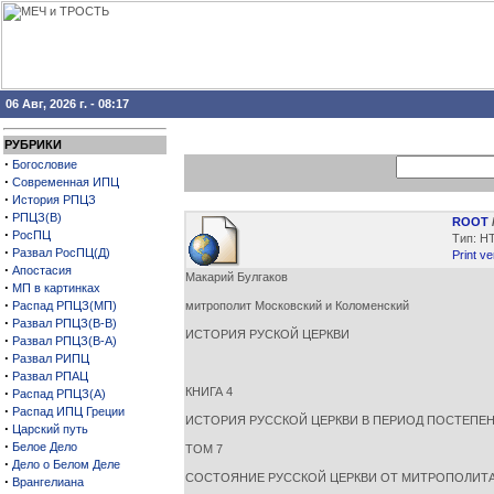
06 Авг, 2026 г. - 08:17
РУБРИКИ
·
Богословие
·
Современная ИПЦ
·
История РПЦЗ
·
РПЦЗ(В)
ROOT
·
РосПЦ
Тип: H
·
Развал РосПЦ(Д)
Print ve
·
Апостасия
Макарий Булгаков
·
МП в картинках
·
Распад РПЦЗ(МП)
митрополит Московский и Коломенский
·
Развал РПЦЗ(В-В)
ИСТОРИЯ РУСКОЙ ЦЕРКВИ
·
Развал РПЦЗ(В-А)
·
Развал РИПЦ
·
Развал РПАЦ
·
КНИГА 4
Распад РПЦЗ(А)
·
Распад ИПЦ Греции
ИСТОРИЯ РУССКОЙ ЦЕРКВИ В ПЕРИОД ПОСТЕПЕНН
·
Царский путь
·
Белое Дело
ТОМ 7
·
Дело о Белом Деле
СОСТОЯНИЕ РУССКОЙ ЦЕРКВИ ОТ МИТРОПОЛИТА С
·
Врангелиана