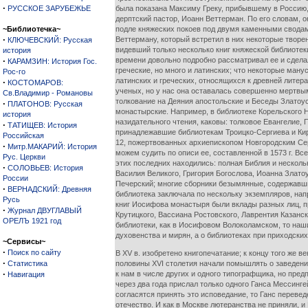
·
РУССКОЕ ЗАРУБЕЖЬЕ
была показана Максиму Греку, прибывшему в Россию, т
дерптский пастор, Иоанн Веттерман. По его словам, 
~Библиотечка~
подле княжеских покоев под двумя каменными сводами
·
Веттерману, который встретил в них некоторые творе
КЛЮЧЕВСКИЙ: Русская
видевший только несколько книг княжеской библиотеки
история
·
времени довольно подробно рассматривал ее и сделал
КАРАМЗИН: История Гос.
греческие, но много и латинских; что некоторые ман
Рос-го
латинских и греческих, относящихся к древней литер
·
КОСТОМАРОВ:
ученых, но у нас она оставалась совершенно мертвым
Св.Владимир - Романовы
толкование на Деяния апостольские и Беседы Златоус
·
ПЛАТОНОВ: Русская
монастырские. Например, в библиотеке Корельского Ни
история
назидательного чтения, каковы: толковое Евангелие, 
·
ТАТИЩЕВ: История
принадлежавшие библиотекам Троицко-Сергиева и Кир
Российская
12, пожертвованных архиепископом Новгородским Се
·
Митр.МАКАРИЙ: История
можем судить по описи ее, составленной в 1573 г. Вс
Рус. Церкви
этих последних находились: полная Библия и несколь
·
СОЛОВЬЕВ: История
Василия Великого, Григория Богослова, Иоанна Златоу
России
Печерский; многие сборники безымянные, содержавшие
·
ВЕРНАДСКИЙ: Древняя
библиотека заключала по нескольку экземпляров, на
Русь
книг Иосифова монастыря были вклады разных лиц, п
·
Журнал ДВУГЛАВЫЙ
Крутицкого, Вассиана Ростовского, Лаврентия Казанс
ОРЕЛЪ 1921 год
библиотеки, как в Иосифовом Волоколамском, то наши
духовенства и мирян, а о библиотеках при приходских
~Сервисы~
·
Поиск по сайту
В XV в. изобретено книгопечатание; к концу того же в
·
Статистика
половины XVI столетия начали помышлять о заведени
·
к нам в числе других и одного типографщика, но пред
Навигация
через два года прислал только одного Ганса Мессинг
согласятся принять это исповедание, то Ганс перевед
отечество. И как в Москве лютеранства не приняли, и