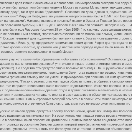
о повелению царя Ивана Васильевича и благословению митрополита Макария оно поруч
о он или был родом, или был приглашен в Москву из города Мстиславля, находившегос
тному делу", так и для самих "делателей". Составление дела, однако ж, подвигалось о
атных книг" Маруша Нефедьев, по указанию которого вызван был в 1556 г. из Новгород
и начертаньми". Наконец, выписали печатный станок и буквы из Польши (всего вероя
ли польскими буквами) и в 19-й день апреля 1563 г. начали печатать первую книгу — 
аны были еще Часослов (окончен 29 октября 1565 г.) и, как некоторые догадываются,
по их собственным словам, "презельнаго озлобления от многих начальник, и священно
и". Вскоре печатный дом подожжен был ночью и станок с буквами совершенно сгорел, о
лились в Вильну, где продолжали заниматься своим делом. Через два-три года по во
сколько доселе известно, до самого конца настоящего периода издана была только Пса
а распространение просвещения в нашей Церкви.
оему уму хоть какое-либо образование и обогатить себя познаниями? Оставалось одн
 дошло до нас множество рукописей учительного, нравственного, исторического и сме
лужебных). Но средство это представляло и большие невыгоды. Наши рукописные книг
ею частию невежественными, переполнены были тогда разными погрешностями, ненаме
анием греческого языка у нас не умели. И приходилось при списывании книг действо
едисловие: "Писах с разных списков, тщася обрести правы, и обретох в списках оне
ас, тии исправят неисправленная и наполнят недостаточная. Аз же что написах, и аще
яду с подлинными сочинениями древних отцов и других писателей мало-помалу и неза
 книг и запрещали их читать, но иногда и сами давались в обман по незнакомству с 
и сочинениями. Сам митрополит Макарий поместил в своей Чети-Минее некоторые апок
 написано ложное и отреченное Слово св. отцы, а мы того не возмогохом исправити и от
 русские не имели других средств к своему просвещению, кроме тех, которыми пользов
акого развития мыслительных сил. Из рукописных книг, правда теперь весьма умножив
не в состоянии были относиться критически. Понятны после этого свидетельства инос
, что между русскими не было ни одного, который знал бы латинский и греческий язы
ивались уменьем читать и петь при богослужении и что они не имели ни обыкновения,