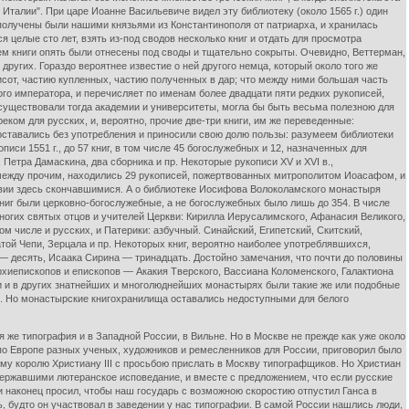
 Италии". При царе Иоанне Васильевиче видел эту библиотеку (около 1565 г.) один
а получены были нашими князьями из Константинополя от патриарха, и хранилась
целые сто лет, взять из-под сводов несколько книг и отдать для просмотра
ем книги опять были отнесены под своды и тщательно сокрыты. Очевидно, Веттерман,
ругих. Гораздо вероятнее известие о ней другого немца, который около того же
мисот, частию купленных, частию полученных в дар; что между ними большая часть
ого императора, и перечисляет по именам более двадцати пяти редких рукописей,
е существовали тогда академии и университеты, могла бы быть весьма полезною для
ком для русских, и, вероятно, прочие две-три книги, им же переведенные:
 оставались без употребления и приносили свою долю пользы: разумеем библиотеки
си 1551 г., до 57 книг, в том числе 45 богослужебных и 12, назначенных для
 Петра Дамаскина, два сборника и пр. Некоторые рукописи XV и XVI в.,
 между прочим, находились 29 рукописей, пожертвованных митрополитом Иоасафом, и
вии здесь скончавшимися. А о библиотеке Иосифова Волоколамского монастыря
 книг были церковно-богослужебные, а не богослужебных было лишь до 354. В числе
ногих святых отцов и учителей Церкви: Кирилла Иерусалимского, Афанасия Великого,
ом числе и русских, и Патерики: азбучный. Синайский, Египетский, Скитский,
той Чепи, Зерцала и пр. Некоторых книг, вероятно наиболее употреблявшихся,
— десять, Исаака Сирина — тринадцать. Достойно замечания, что почти до половины
хиепископов и епископов — Акакия Тверского, Вассиана Коломенского, Галактиона
сли и в других знатнейших и многолюднейших монастырях были такие же или подобные
ия. Но монастырские книгохранилища оставались недоступными для белого
ая же типография и в Западной России, в Вильне. Но в Москве не прежде как уже около
о Европе разных ученых, художников и ремесленников для России, приговорил было
кому королю Христиану III с просьбою прислать в Москву типографщиков. Но Христиан
державшими лютеранское исповедание, и вместе с предложением, что если русские
 и наконец просил, чтобы наш государь с возможною скоростию отпустил Ганса в
ть, будто он участвовал в заведении у нас типографии. В самой России нашлись люди,