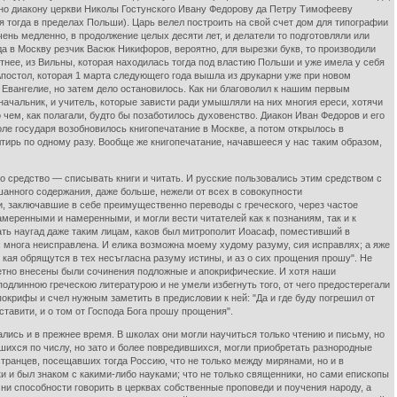
ено диакону церкви Николы Гостунского Ивану Федорову да Петру Тимофееву
я тогда в пределах Польши). Царь велел построить на свой счет дом для типографии
чень медленно, в продолжение целых десяти лет, и делатели то подготовляли или
а в Москву резчик Васюк Никифоров, вероятно, для вырезки букв, то производили
тнее, из Вильны, которая находилась тогда под властию Польши и уже имела у себя
Апостол, которая 1 марта следующего года вышла из друкарни уже при новом
 Евангелие, но затем дело остановилось. Как ни благоволил к нашим первым
начальник, и учитель, которые зависти ради умышляли на них многия ереси, хотячи
 чем, как полагали, будто бы позаботилось духовенство. Диакон Иван Федоров и его
ле государя возобновилось книгопечатание в Москве, а потом открылось в
лтирь по одному разу. Вообще же книгопечатание, начавшееся у нас таким образом,
о средство — списывать книги и читать. И русские пользовались этим средством с
шанного содержания, даже больше, нежели от всех в совокупности
и, заключавшие в себе преимущественно переводы с греческого, через частое
ренными и намеренными, и могли вести читателей как к познаниям, так и к
вать наугад даже таким лицам, каков был митрополит Иоасаф, поместивший в
х многа неисправлена. И елика возможна моему худому разуму, сия исправлях; а яже
 кая обрящутся в тех несъгласна разуму истины, и аз о сих прощения прошу". Не
метно внесены были сочинения подложные и апокрифические. И хотя наши
подлинною греческою литературою и не умели избегнуть того, от чего предостерегали
рифы и счел нужным заметить в предисловии к ней: "Да и где буду погрешил от
ставити, и о том от Господа Бога прошу прощения".
ались и в прежнее время. В школах они могли научиться только чтению и письму, но
шихся по числу, но зато и более повредившихся, могли приобретать разнородные
транцев, посещавших тогда Россию, что не только между мирянами, но и в
ки и был знаком с какими-либо науками; что не только священники, но сами епископы
 ни способности говорить в церквах собственные проповеди и поучения народу, а