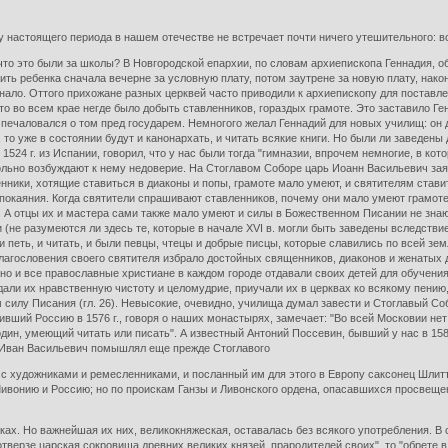
 настоящего периода в нашем отечестве не встречает почти ничего утешительного: в
то это были за школы? В Новгородской епархии, по словам архиепископа Геннадия, 
ить ребенка сначала вечерне за условную плату, потом заутрене за новую плату, након
 знало. Оттого прихожане разных церквей часто приводили к архиепископу для поста
о во всем крае негде было добыть ставленников, гораздых грамоте. Это заставило Ге
н печаловался о том пред государем. Немногого желал Геннадий для новых училищ: он 
о, то уже в состоянии будут и канонархать, и читать всякие книги. Но были ли заведе
1524 г. из Испании, говорил, что у нас были тогда "гимназии, впрочем немногие, в 
льно возбуждают к нему недоверие. На Стоглавом Соборе царь Иоанн Васильевич заявил
енники, хотящие ставиться в диаконы и попы, грамоте мало умеют, и святителям став
покаяния. Когда святители спрашивают ставленников, почему они мало умеют грамоте,
с". А отцы их и мастера сами также мало умеют и силы в Божественном Писании не знаю
не разумеются ли здесь те, которые в начале XVI в. могли быть заведены вследствие х
и петь, и читать, и были певцы, чтецы и добрые писцы, которые славились по всей земл
лагословения своего святителя избрало достойных священников, диаконов и женатых д
 но и все православные христиане в каждом городе отдавали своих детей для обучени
али их нравственную чистоту и целомудрие, приучали их в церквах ко всякому пению,
 силу Писания (гл. 26). Невысокие, очевидно, училища думал завести и Стоглавый Соб
тивший Россию в 1576 г., говоря о наших монастырях, замечает: "Во всей Московии нет
ин, умеющий читать или писать". А известный Антоний Поссевин, бывший у нас в 1581 г
рь Иван Васильевич помышлял еще прежде Стоглавого
с художниками и ремесленниками, и посланный им для этого в Европу саксонец Шлитт
 Ливонию и Россию; но по проискам Ганзы и Ливонского ордена, опасавшихся просвеще
ах. Но важнейшая их них, великокняжеская, оставалась без всякого употребления. В 
отверзе царская сокровища древних великих князей, прародителей своих", то "обрете в