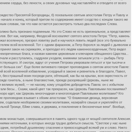
ением сердца, без лености, а своих духовных чад наставляйте и отводите от всего
Рождество Пресвятой Богородицы, б) похвальное святым апостолам Петру и Павлу и
о начало и конец, который притом по содержанию имеет сходство с концом такого же
ым словам, так что нам остается рассмотреть только два последних Слова.
лжно быть признано подлинным. Но это Слово не есть оригинальное, а представляет
ов. Вот как, например, Феодосий восхваляет святого апостола Петра: "Петр, камень
ржал вселенную, презрел ловитву рыб и научился ловить людей (все это буквально
телем всей вселенной. Тот с одним фараоном, а Петр боролся за людей с дьяволом и
 и принял закон на скрижалях, и преподал его людям каменносердечным; Петр видел
 неизреченные блага, и назван камнем церковным и ключарем обещанного Царства...
чали и расступались, саддукеи уходили, книжники затыкали уста — рыбарь Петр
ствующего. И смотри, вдруг от учения Петрова уверовали пятьсот и три тысячи и
ит больша сих". Еще более витиевато говорит проповедник о святом апостоле Павле:
ий всей вселенной избавление, усердный в законе и ревнитель в благодати, Павел,
, бесстрашный воин посреди рати, обтекший, как бы на крылах, всю окрестность от
ежде гонитель, а ныне благовестник, прежде разорявший Церковь, ныне же
и великих мужей, — не нахожу, кому уподоблю добродетель Павла: он с избытком
тали бесы... Скажи, какой цвет так прекрасен, как Церковь Павловыми посланиями?
скоро идет, как Церковь многочадная и многоплодная Павловыми молитвами? Кто
ние проповедник взывает к обоим апостолам: "О блаженная двоица, верховная
ием, соделали необоримою своими молитвами, назирайте свыше и укрепляйте от
ной Троице, Ейже слава, и держава, и поклонение в бесконечные веки". Вообще,
овом монастыре, совершавшегося в память одного чуда от мощей святителя Алексия.
ниями неточными, в которых иногда трудно добиться смысла. "Светлое у нас ныне
аздник, потребный душевному спасению и превосходящий всякий ум и слово. Никто