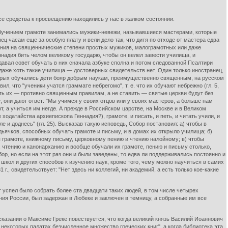
се средства к просвещению находились у нас в жалком состоянии.
обучением грамоте занимались мужики-невежи, называвшиеся мастерами, которые
ец часам еще за особую плату и вели дело так, что дитя по отходе от мастера едва
вления на священнические степени простых мужиков, малограмотных или даже
ннадия бить челом великому государю, чтобы он велел завести училища, и
давал совет обучать в них сначала азбуке сполна и потом следованной Псалтири
ны даже хоть такие училища — достоверных свидетельств нет. Один только иностранец,
которых обучались дети бояр добрым наукам, преимущественно священным, на русском
, что "ученики учатся граммате небрегомо", т. е. что их обучают небрежно (гл. 5,
ить их — противно священным правилам, а не ставить — святые церкви будут без
 они дают ответ: "Мы учимся у своих отцов или у своих мастеров, а больше нам
т, а учиться им негде. А прежде в Российском царстве, на Москве и в Великом
одатайства архиепископа Геннадия?), грамоте, и писать, и петь, и читать учили, и
е и доднесь" (гл. 25). Высказав такую исповедь, Собор постановил: а) чтобы в
ьячков, способных обучать грамоте и письму, и в домах их открыло училища; б)
я грамоте, книжному письму, церковному пению и чтению налойному; в) чтобы
 чтению и канонарханию и вообще обучали их грамоте, пению и письму столько,
ор, но если на этот раз они и были заведены, то едва ли поддерживались постоянно и
 школ и других способов к изучению наук, кроме того, чему можно научиться в самих
., свидетельствует: "Нет здесь ни коллегий, ни академий, а есть только кое-какие
 успел было собрать более ста двадцати таких людей, в том числе четырех
ния России, был задержан в Любеке и заключен в темницу, а собранные им все
сказании о Максиме Греке повествуется, что когда великий князь Василий Иоаннович
 некоторых палатах безчисленное множество греческих книг", а когда библиотека эта