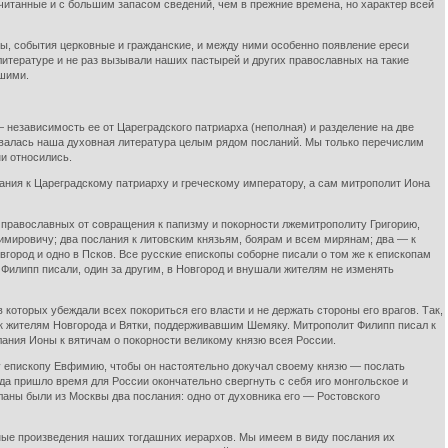
ачитанные и с большим запасом сведений, чем в прежние времена, но характер всей
ны, события церковные и гражданские, и между ними особенно появление ереси
итературе и не раз вызывали наших пастырей и других православных на такие
вшими.
независимость ее от Цареградского патриарха (неполная) и разделение на две
зывалась наша духовная литература целым рядом посланий. Мы только перечислим
ни относились.
ания к Цареградскому патриарху и греческому императору, а сам митрополит Иона
ь православных от совращения к папизму и покорности лжемитрополиту Григорию,
имировичу; два послания к литовским князьям, боярам и всем мирянам; два — к
вгород и одно в Псков. Все русские епископы соборне писали о том же к епископам
Филипп писали, один за другим, в Новгород и внушали жителям не изменять
которых убеждали всех покориться его власти и не держать стороны его врагов. Так,
к жителям Новгорода и Вятки, поддерживавшим Шемяку. Митрополит Филипп писал к
слания Ионы к вятичам о покорности великому князю всея России.
му епископу Евфимию, чтобы он настоятельно докучал своему князю — послать
да пришло время для России окончательно свергнуть с себя иго монгольское и
сланы были из Москвы два послания: одно от духовника его — Ростовского
ные произведения наших тогдашних иерархов. Мы имеем в виду послания их