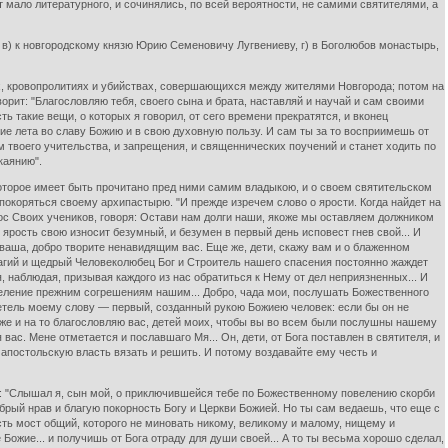
 мало литературного, и сочинялись, по всей вероятности, не самими святителями, а
в) к новгородскому князю Юрию Семеновичу Лугвениеву, г) в Боголюбов монастырь,
ях, кровопролитиях и убийствах, совершающихся между жителями Новгорода; потом на
рит: "Благословляю тебя, своего сына и брата, наставляй и научай и сам своими
ь такие вещи, о которых я говорил, от сего времени прекратятся, и вконец
е лета во славу Божию и в свою духовную пользу. И сам ты за то восприимешь от
м твоего учительства, и запрещения, и священнических поучений и станет ходить по
каянию".
которое имеет быть прочитано пред ними самим владыкою, и о своем святительском
 покоряться своему архипастырю. "И прежде изречем слово о ярости. Когда найдет на
тос Своих учеников, говоря: Остави нам долги наши, якоже мы оставляем должником
 ярость свою износит безумный, и безумен в первый день исповест гнев свой... И
ги ваша, добро творите ненавидящим вас. Еще же, дети, скажу вам и о блаженном
благий и щедрый Человеколюбец Бог и Строитель нашего спасения постоянно жаждет
 наблюдая, призывая каждого из нас обратиться к Нему от дел неприязненных... И
целение прежним согрешениям нашим... Добро, чада мои, послушать Божественного
детель моему слову — первый, созданный рукою Божиею человек: если бы он не
е же и на то благословляю вас, детей моих, чтобы вы во всем были послушны нашему
ас. Мене отметается и пославшаго Мя... Он, дети, от Бога поставлен в святителя, и
апостольскую власть вязать и решить. И потому воздавайте ему честь и
т: "Слышал я, сын мой, о приключившейся тебе по Божественному повелению скорби
обрый нрав и благую покорность Богу и Церкви Божией. Но ты сам ведаешь, что еще с
ь мост общий, которого не миновать никому, великому и малому, нищему и
Божие... и получишь от Бога отраду для души своей... А то ты весьма хорошо сделал,