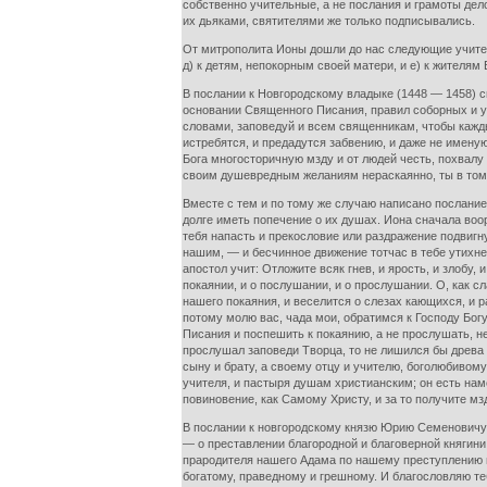
собственно учительные, а не послания и грамоты дел
их дьяками, святителями же только подписывались.
От митрополита Ионы дошли до нас следующие учител
д) к детям, непокорным своей матери, и е) к жителям 
В послании к Новгородскому владыке (1448 — 1458) с
основании Священного Писания, правил соборных и уч
словами, заповедуй и всем священникам, чтобы каждый
истребятся, и предадутся забвению, и даже не имену
Бога многосторичную мзду и от людей честь, похвалу 
своим душевредным желаниям нераскаянно, ты в том, н
Вместе с тем и по тому же случаю написано послание
долге иметь попечение о их душах. Иона сначала воор
тебя напасть и прекословие или раздражение подвигн
нашим, — и бесчинное движение тотчас в тебе утихнет
апостол учит: Отложите всяк гнев, и ярость, и злобу,
покаянии, и о послушании, и о прослушании. О, как 
нашего покаяния, и веселится о слезах кающихся, и 
потому молю вас, чада мои, обратимся к Господу Бо
Писания и поспешить к покаянию, а не прослушать, н
прослушал заповеди Творца, то не лишился бы древа 
сыну и брату, а своему отцу и учителю, боголюбивому
учителя, и пастыря душам христианским; он есть нам
повиновение, как Самому Христу, и за то получите мзду
В послании к новгородскому князю Юрию Семеновичу 
— о преставлении благородной и благоверной княгини 
прародителя нашего Адама по нашему преступлению в
богатому, праведному и грешному. И благословляю теб