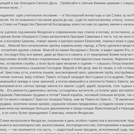
твующей в вас благодати Святого Духа... Прибегайте к святым Божиим церквам с сокруш
ечные муки..."
инадлежат: одно учительное послание — в Песношский монастырь и три Слова: а) на 
ксия. Но из названного послания дошли до нас, судя по напечатанному списку, тольк
а Слово на Рождество Пресвятой Богородицы известно нам по одному имени и начальн
у уцелело под именем Феодосия в современном ему списке и потому, естественно, до
орение более обширного Слова митрополита Григория Самвлака в честь тех же апостол
ль и восприял Церковь, поверг мрежу и распространил Евангелие, покинул море и уде
а)... Моисей был начальником одному израильскому народу, а Петр сделался предста
о потребляя идолов словом. Моисей во мраке беседовал с Богом, и видел задняя Его,
, последуя Ему все время, даже до Креста и смерти, и от лицезрения Божия получил
Иерусалиме витийствовал откровенным лицом и благодерзостным языком. Фарисеи мол
ике, оставляли службы, у всех было одно желание и тщание — слышать Петра благовет
етре, исполнялось сказанное Господом: Веруяй в Мя дела, яже Аз творю, и той сотвор
ый. Христовы уста, учитель языков, высокопарный орел, церковная труба, вострубивш
ечение скончал, веру соблюл, Павел, который заградил бесстудные уста иудеям, Павел
вавшийся прежде в сени законной, а потом явившийся в светлости Нового Завета; пр
тривая всех святых прежде закона и в законе: судей, царей, пророков, этих чудных 
е... Его ревности удивлялись ангелы, устыдились мучители, уступили цари, вострепе
к Церковь Павловыми трудами и потом? Какой корабль, носимый сильным ветром, так 
 И что много говорить? Христос похвала Павлу, нам же Павел по Христе..." В заключе
трудами, освятили своею кровию, украсили своими преданиями, усладили своим учен
ания века как имеющие большое дерзновение и предстоящие Животворящей и Нераздель
, и по слогу более принадлежит Самвлаку, нежели Феодосию.
 Слове митрополита Феодосия, сказанном в день особого торжества в московском Чуд
тличается высокопарностию, многословием, беспорядочностию, повторениями и выраже
ное, — так начинается эта часть, — радостный ныне праздник, исполненный чуда, пр