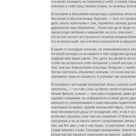
что велел положить ее (княгиню) у себя, в своем горо
княгиню) у себя пред твоими очами, ты можешь вся
В послании в Боголюбов монастырь святитель Иона пи
бесчиния и убытков между братиею, — все это происх
дети, иметь попечение о том, повинуясь своему духо
дарованное вам общежитие... Пьянства да не будет в 
превосходя любовию и направляя на путь спасения..
кто из вас начнет не слушаться игумена вопреки Бож
его из монастыря, как и всякого разорителя и нарушит
К каким-то молодым князьям, не повиновавшимся свое
по своей молодости вы живете с нею недружно да еще 
подавал вам ваши уделы. Это, дети, вы делаете бого
чтобы вы испросили себе прощение у своей матери, о
тем, чем вас благословил отец ваш. Когда же с свое
Затем святитель объявляет князьям, что если они не
епитимию, пока не покаются, и угрожает им проклятие
В послании к вятчанам митрополит Иона сначала изоб
святитель, — что там у вас на Вятке чинится весьма 
пятым браком; а иные — шестым и седьмым, даже до 
нашему смирению, по небрежности о своих детях духо
именуются священниками и христиаскими правителями
некоторые из мирян, приняв ангельский образ, потом 
мою бессмертную душу от осуждения, ибо, если я не 
молю вас показать силу чистого покаяния. И благосл
смотрение и ни за какого лихого сопротивника закону
или, как Бог даст, сам у нас будет, то расскажет. А 
Скажу немного и вам, Господни священники: знаете ли
Богом пастве никакого попечения не имеете, забыв ст