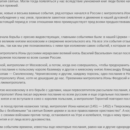
жития святых. Могли тогда появляться у нас вследствие умножения книг люди более н
лся прежний.
ни, новые и весьма важные события, ряд которых начался в России с митрополита Ио
обуждение у нас умов, произвели заметное оживление и движение в нашей духовной л
 настоящий период в этом отношении явно преимуществует пред всеми предшествова
начала борьбы с ересию жидовствующих, главными событиями были: в нашей Церкви — 
в великим князем московским и свержение монгольского ига. На все эти события от
овь, так как мы уже познакомились с ними при изложении самих событий, к которым о
митрополита Ионы русскими иерархами великий князь Василий Васильевич писал посл
кружном послании ко всем сынам России.
кой, митрополии от Московской, а потом, когда оно совершилось, чтобы предохранит
 послание к польскому королю Казимиру и другое к киевскому князю Александру Влад
скопам — Смоленскому, Черниговскому и другим, каждому порознь; одно послание в Но
итрополиту Ионе, хотя не дошедшие до нас. Преемники митрополита Ионы Феодосий и 
о лжемитрополита.
зю московскому в его борьбе с уделами, наши первосвятители рассылали послания, в 
рополит Иона писал окружное послание ко всем русским и еще отдельные послания 
 князя и не вступали в союз с королем польским, а митрополит Геронтий повторил по
 в поход против казанских татар, митрополит Иона написал (1451 — 1452) к Тверско
ы с безбожными "за святыя Божия церкви и за все православное христианство". А ког
 с своими войсками против татар, остановился на Угре и колебался, тогда к нему при
нтия и от лица всего духовенства.
им событиям времени, известны еще некоторые послания, равно как и другие однород