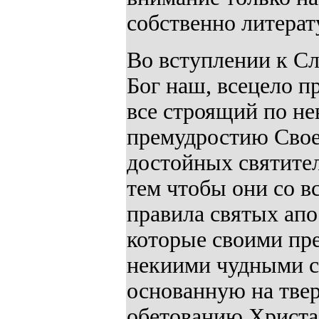
собственно литерат
Во вступлении к Сл
Бог наш, всецело 
все строящий по н
премудростию Своег
достойных святител
тем чтобы они со 
правила святых апо
которые своими пр
некиими чудными с
основанную на тве
обетованию Христа,