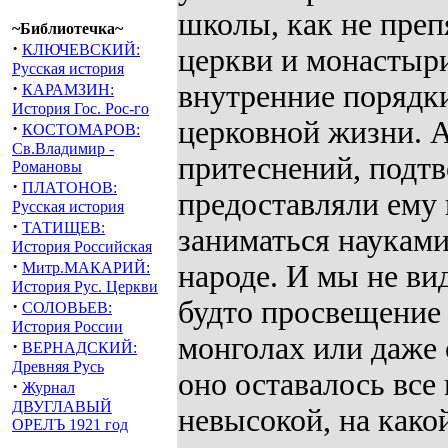
школы, как не преп
~Библиотечка~
·
КЛЮЧЕВСКИЙ:
церкви и монастыри
Русская история
·
внутренние порядк
КАРАМЗИН:
История Гос. Рос-го
церковной жизни. А
·
КОСТОМАРОВ:
Св.Владимир -
притеснений, подтв
Романовы
·
ПЛАТОНОВ:
предоставляли ему
Русская история
·
ТАТИЩЕВ:
заниматься науками
История Российская
·
Митр.МАКАРИЙ:
народе. И мы не ви
История Рус. Церкви
будто просвещение 
·
СОЛОВЬЕВ:
История России
монголах или даже 
·
ВЕРНАДСКИЙ:
Древняя Русь
оно оставалось все 
·
Журнал
ДВУГЛАВЫЙ
невысокой, на како
ОРЕЛЪ 1921 год