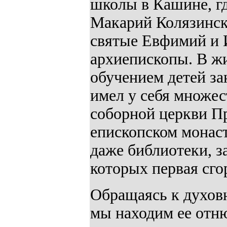
школы в Кашине, г
Макарий Колязински
святые Евфимий и 
архиепископы. В жи
обучением детей за
имел у себя множес
соборной церкви Пр
епископском монас
даже библиотеки, з
которых первая сго
Обращаясь к духовн
мы находим ее отню