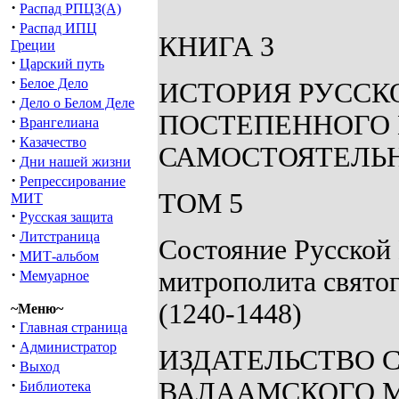
·
Распад РПЦЗ(А)
·
Распад ИПЦ
КНИГА 3
Греции
·
Царский путь
·
Белое Дело
ИСТОРИЯ РУССК
·
Дело о Белом Деле
ПОСТЕПЕННОГО 
·
Врангелиана
·
Казачество
САМОСТОЯТЕЛЬНО
·
Дни нашей жизни
·
Репрессирование
ТОМ 5
МИТ
·
Русская защита
·
Литстраница
Состояние Русской 
·
МИТ-альбом
·
митрополита святог
Мемуарное
(1240-1448)
~Меню~
·
Главная страница
·
Администратор
ИЗДАТЕЛЬСТВО 
·
Выход
·
ВАЛААМСКОГО М
Библиотека