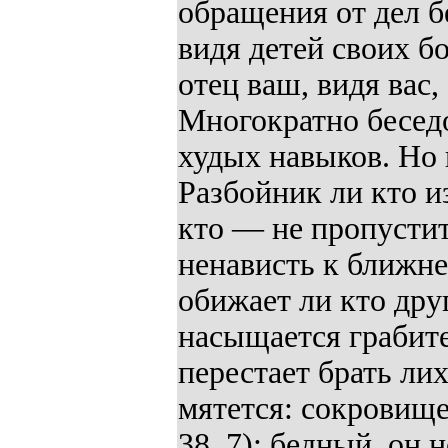
обращения от дел б
видя детей своих б
отец ваш, видя вас
Многократно беседо
худых навыков. Но 
Разбойник ли кто из
кто — не пропустит
ненависть к ближне
обижает ли кто дру
насыщается грабит
перестает брать лих
мятется: сокровищес
38. 7); бедный, он 