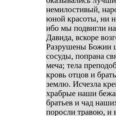
оказывались лучшим
немилостивый, нар
юной красоты, ни н
ибо мы подвигли на
Давида, вскоре возго
Разрушены Божии ц
сосуды, попрана св
меча; тела препод
кровь отцов и брат
землю. Исчезла кре
храбрые наши бежал
братьев и чад наши
поросли травою, и 