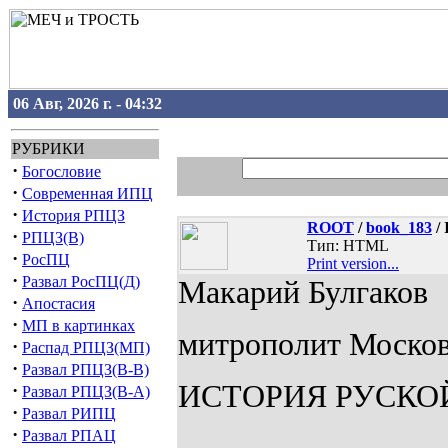
06 Авг, 2026 г. - 04:32
РУБРИКИ
·
Богословие
·
Современная ИПЦ
·
История РПЦЗ
ROOT
/
book_183
/ 
·
РПЦЗ(В)
Тип: HTML
·
РосПЦ
Print version...
·
Развал РосПЦ(Д)
Макарий Булгаков
·
Апостасия
·
МП в картинках
митрополит Москов
·
Распад РПЦЗ(МП)
·
Развал РПЦЗ(В-В)
ИСТОРИЯ РУСКО
·
Развал РПЦЗ(В-А)
·
Развал РИПЦ
·
Развал РПАЦ