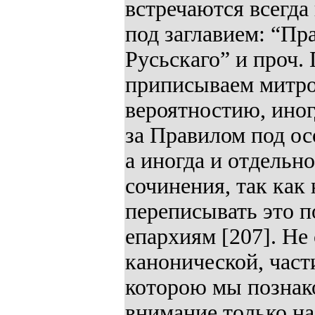
встречаются всегда
под заглавием: “П
Русьскаго” и проч.
приписываем митро
вероятностию, иног
за Правилом под ос
а иногда и отдельн
сочинения, так ка
переписывать это п
епархиям [207]. Не 
канонической, част
которою мы познако
внимание только на