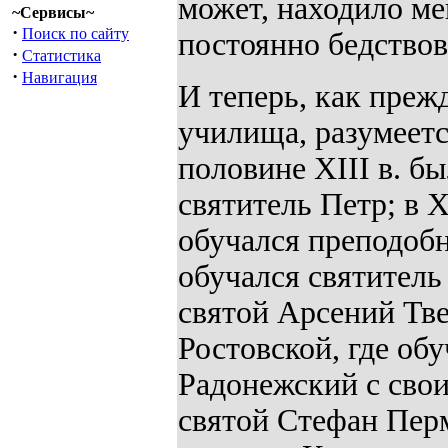
может, находило ме
~Сервисы~
·
Поиск по сайту
постоянно бедство
·
Статистика
·
Навигация
И теперь, как преж
училища, разумеетс
половине XIII в. б
святитель Петр; в 
обучался преподоб
обучался святитель 
святой Арсений Тве
Ростовской, где об
Радонежский с свои
святой Стефан Перм