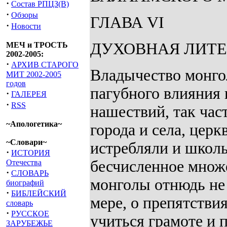
·
Состав РПЦЗ(В)
·
Обзоры
ГЛАВА VI
·
Новости
ДУХОВНАЯ ЛИТЕ
МЕЧ и ТРОСТЬ
2002-2005:
·
АРХИВ СТАРОГО
Владычество монгол
МИТ 2002-2005
годов
пагубного влияния 
·
ГАЛЕРЕЯ
·
RSS
нашествий, так час
~Апологетика~
города и села, цер
~Словари~
истребляли и школы
·
ИСТОРИЯ
бесчисленное множе
Отечества
·
СЛОВАРЬ
монголы отнюдь не 
биографий
·
БИБЛЕЙСКИЙ
мере, о препятстви
словарь
·
РУССКОЕ
учиться грамоте и 
ЗАРУБЕЖЬЕ