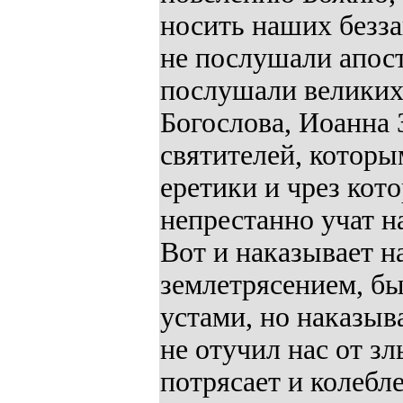
носить наших безз
не послушали апост
послушали великих 
Богослова, Иоанна 
святителей, которы
еретики и чрез кот
непрестанно учат н
Вот и наказывает н
землетрясением, б
устами, но наказыва
не отучил нас от з
потрясает и колебл