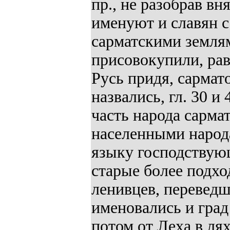
пр., не разобрав вн
именуют и славян с
сарматскими землям
присовокупили, рав
Русь придя, сармат
назвались, гл. 30 и
часть народа сарма
населенными народа
языку господствую
старые более подход
ленивцев, переведш
именовались и град 
потом от Леха в ля