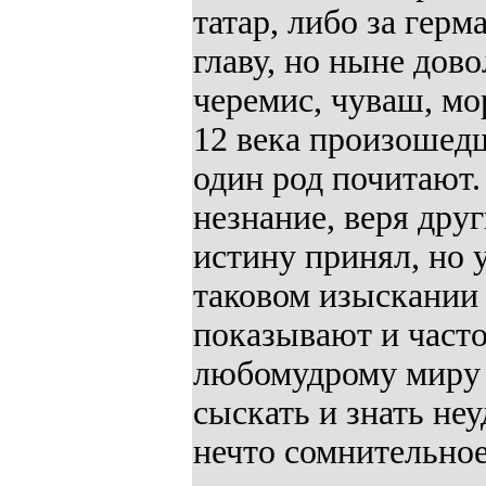
татар, либо за герм
главу, но ныне дов
черемис, чуваш, мо
12 века произошед
один род почитают. 
незнание, веря дру
истину принял, но 
таковом изыскании
показывают и часто
любомудрому миру о
сыскать и знать неу
нечто сомнительное