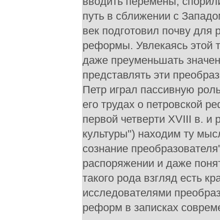
вводить перемены, спорили 
путь в сближении с Западом
век подготовил почву для 
реформы. Увлекаясь этой 
даже преуменьшать значени
представлять эти преобраз
Петр играл пассивную роль
его трудах о петровской р
первой четверти XVIII в. и
культуры") находим ту мыс
сознание преобразователя"
распоряжении и даже понят
такого рода взгляд есть к
исследователями преобраз
реформ в записках совреме