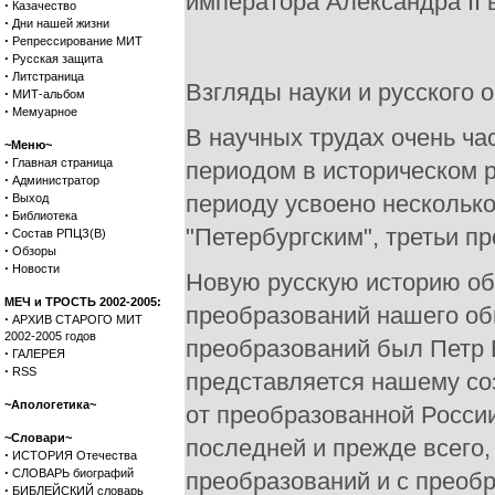
императора Александра II 
·
Казачество
·
Дни нашей жизни
·
Репрессирование МИТ
·
Русская защита
·
Литстраница
Взгляды науки и русского 
·
МИТ-альбом
·
Мемуарное
В научных трудах очень ча
~Меню~
·
Главная страница
периодом в историческом 
·
Администратор
·
периоду усвоено несколько
Выход
·
Библиотека
"Петербургским", третьи п
·
Состав РПЦЗ(В)
·
Обзоры
·
Новости
Новую русскую историю об
МЕЧ и ТРОСТЬ 2002-2005:
преобразований нашего об
·
АРХИВ СТАРОГО МИТ
2002-2005 годов
преобразований был Петр 
·
ГАЛЕРЕЯ
·
RSS
представляется нашему соз
~Апологетика~
от преобразованной России
~Словари~
последней и прежде всего,
·
ИСТОРИЯ Отечества
·
СЛОВАРЬ биографий
преобразований и с преоб
·
БИБЛЕЙСКИЙ словарь