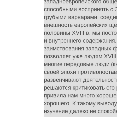
западноевропейского обще
способными воспринять с 
грубыми варварами, соеди
внешность европейских щег
половины XVIII в. мы пост
и внутреннего содержания.
заимствования западных фо
позволяет уже людям XVIII 
многие передовые люди (к
своей эпохи противопоста
развенчивают деятельности
решаются критиковать его 
привила нам много хорошег
хорошего. К такому выводу
изучение далеко не спокой