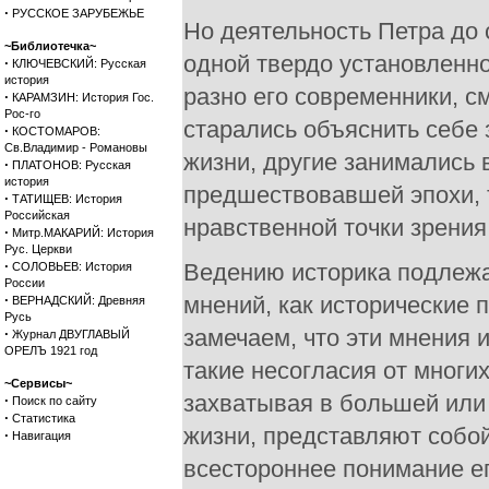
·
РУССКОЕ ЗАРУБЕЖЬЕ
Но деятельность Петра до
~Библиотечка~
одной твердо установленн
·
КЛЮЧЕВСКИЙ: Русская
история
разно его современники, с
·
КАРАМЗИН: История Гос.
Рос-го
старались объяснить себе
·
КОСТОМАРОВ:
Св.Владимир - Романовы
жизни, другие занимались
·
ПЛАТОНОВ: Русская
история
предшествовавшей эпохи, т
·
ТАТИЩЕВ: История
Российская
нравственной точки зрения
·
Митр.МАКАРИЙ: История
Рус. Церкви
·
Ведению историка подлежат
СОЛОВЬЕВ: История
России
·
мнений, как исторические 
ВЕРНАДСКИЙ: Древняя
Русь
замечаем, что эти мнения и
·
Журнал ДВУГЛАВЫЙ
ОРЕЛЪ 1921 год
такие несогласия от многи
~Сервисы~
захватывая в большей или
·
Поиск по сайту
·
Статистика
жизни, представляют собой
·
Навигация
всестороннее понимание ег