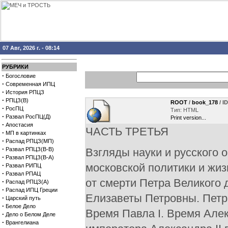
07 Авг, 2026 г. - 08:14
РУБРИКИ
·
Богословие
·
Современная ИПЦ
·
История РПЦЗ
·
РПЦЗ(В)
ROOT
/
book_178
/ I
·
РосПЦ
Тип: HTML
·
Развал РосПЦ(Д)
Print version...
·
Апостасия
ЧАСТЬ ТРЕТЬЯ
·
МП в картинках
·
Распад РПЦЗ(МП)
·
Развал РПЦЗ(В-В)
Взгляды науки и русского 
·
Развал РПЦЗ(В-А)
·
московской политики и жиз
Развал РИПЦ
·
Развал РПАЦ
от смерти Петра Великого 
·
Распад РПЦЗ(А)
·
Распад ИПЦ Греции
Елизаветы Петровны. Петр I
·
Царский путь
·
Белое Дело
Время Павла I. Время Алек
·
Дело о Белом Деле
·
Врангелиана