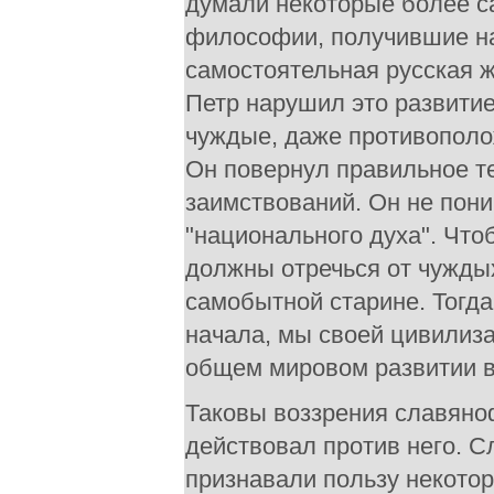
думали некоторые более с
философии, получившие на
самостоятельная русская ж
Петр нарушил это развитие
чуждые, даже противополо
Он повернул правильное т
заимствований. Он не пон
"национального духа". Что
должны отречься от чуждых
самобытной старине. Тогд
начала, мы своей цивилиз
общем мировом развитии 
Таковы воззрения славяно
действовал против него. 
признавали пользу некотор