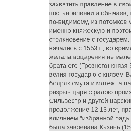
захватить правление в сво
постановлений и обычаев,
по-видимому, из потомков 
именно княжескую и поэтом
столкновение с государем
начались с 1553 г., во вре
желала воцарения не мале
брата его (Грозного) княз
велия государю с князем В
боярях смута и мятеж, а ц
разрыв царя с радою произ
Сильвестр и другой царски
продолжение 12 13 лет, пр
влиянием "избранной рады
была завоевана Казань (15