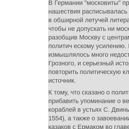
В Германии "московиты" п
нашествия расписывалась 
в обширной летучей литер
чтобы не допускать ни мос
разобщив Москву с центрам
политич ескому усилению. 
измышлялось много недост
Грозного, и серьезный ист
повторить политическую кл
источник.
К тому, что сказано о поли
прибавить упоминание о в
кораблей в устьях С. Двин
1554), а также о завоеван
казаков с Ермаком во главе