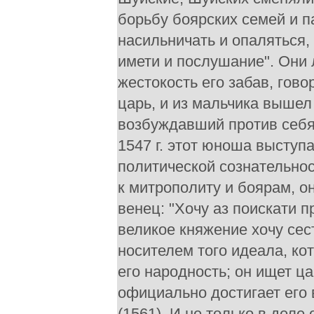
борьбу боярских семей и па
насильничать и опаляться, 
имети и послушание". Они 
жестокость его забав, гов
царь, и из мальчика выше
возбуждавший против себя 
1547 г. этот юноша выступ
политической сознательно
к митрополиту и боярам, о
венец: "Хочу аз поискати 
великое княжение хочу сест
носителем того идеала, ко
его народность; он ищет ца
официально достигает его 
(1561). И не только в деле