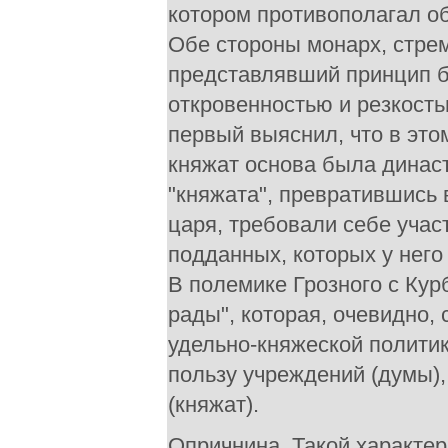
котором противополагал о
Обе стороны монарх, стрем
представлявший принцип б
откровенностью и резкость
первый выяснил, что в это
княжат основа была династ
"княжата", превратившись 
царя, требовали себе участ
подданных, которых у него 
В полемике Грозного с Кур
рады", которая, очевидно,
удельно-княжеской политик
пользу учреждений (думы),
(княжат).
Опричнина. Такой характер