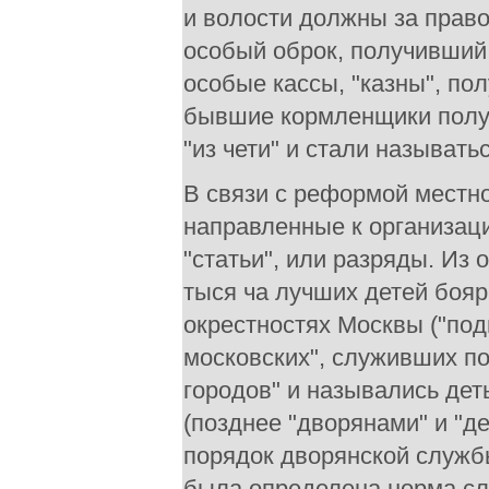
и волости должны за право
особый оброк, получивший 
особые кассы, "казны", пол
бывшие кормленщики получ
"из чети" и стали называть
В связи с реформой местн
направленные к организац
"статьи", или разряды. Из
тыся ча лучших детей боя
окрестностях Москвы ("под
московских", служивших по
городов" и назывались де
(позднее "дворянами" и "де
порядок дворянской службы
была определена норма слу