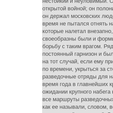
нестойкий и неуловимый. О
открытой войной; он полон
он держал московских люде
время не пытался отнять н
которые налетал внезапно,
своеобразны были и формы
борьбу с таким врагом. Ряд
постоянный гарнизон и был
на тот случай, если ему п
по времени, укрыться за с
разведочные отряды для н
время года в главнейших 
ожидании крупного набега 
все маршруты разведочных 
как ее называли, словом, 