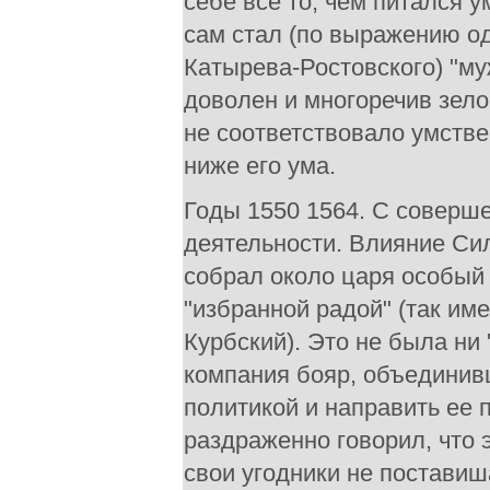
себе все то, чем питался 
сам стал (по выражению од
Катырева-Ростовского) "му
доволен и многоречив зело
не соответствовало умств
ниже его ума.
Годы 1550 1564. С соверш
деятельности. Влияние Сил
собрал около царя особый
"избранной радой" (так име
Курбский). Это не была ни
компания бояр, объединив
политикой и направить ее 
раздраженно говорил, что 
свои угодники не поставиш