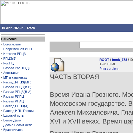
10 Авг, 2026 г. - 12:28
РУБРИКИ
·
Богословие
·
Современная ИПЦ
·
История РПЦЗ
·
РПЦЗ(В)
ROOT
/
book_178
/ I
·
РосПЦ
Тип: HTML
·
Развал РосПЦ(Д)
Print version...
·
Апостасия
ЧАСТЬ ВТОРАЯ
·
МП в картинках
·
Распад РПЦЗ(МП)
·
Развал РПЦЗ(В-В)
·
Развал РПЦЗ(В-А)
Время Ивана Грозного. Мос
·
Развал РИПЦ
·
Развал РПАЦ
Московском государстве. 
·
Распад РПЦЗ(А)
·
Алексея Михаиловича. Гла
Распад ИПЦ Греции
·
Царский путь
XVI и XVII веках. Время ц
·
Белое Дело
·
Дело о Белом Деле
·
Врангелиана