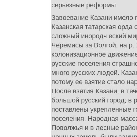
серьезные реформы.
Завоевание Казани имело 
Казанская татарская орда 
сложный инородч еский мир
Черемисы за Волгой, на р.
колонизационное движение 
русские поселения страшно
много русских людей. Каза
потому ее взятие стало н
После взятия Казани, в те
большой русский город; в 
поставлены укрепленные го
поселения. Народная масса
Поволжья и в лесные райо
ценных земель были замир