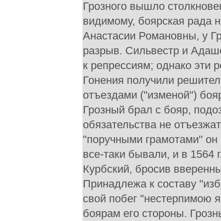
Грозного вышло столкновен
видимому, боярская рада не
Анастасии Романовны, у Гр
разрыв. Сильвестр и Адаш
к репрессиям; однако эти 
Гонения получили решитель
отъездами ("изменой") боя
Грозный брал с бояр, подо
обязательства не отъезжат
"поручными грамотами" он
все-таки бывали, и в 1564 
Курбский, бросив вверенны
Принадлежа к составу "изб
свой побег "нестерпимою я
боярам его стороны. Гроз