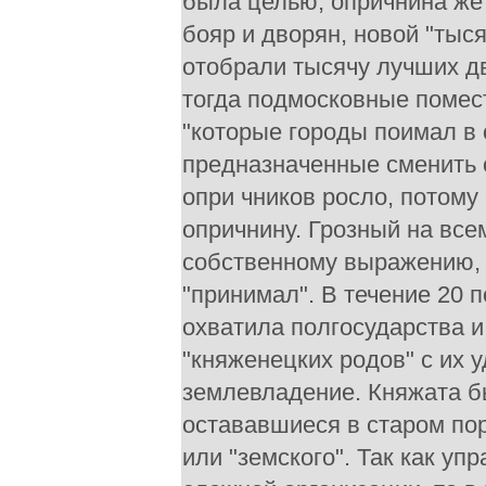
была целью; опричнина же
бояр и дворян, новой "тысяч
отобрали тысячу лучших д
тогда подмосковные помест
"которые городы поимал в 
предназначенные сменить 
опри чников росло, потому
опричнину. Грозный на все
собственному выражению, 
"принимал". В течение 20 
охватила полгосударства и
"княженецких родов" с их
землевладение. Княжата б
остававшиеся в старом по
или "земского". Так как у