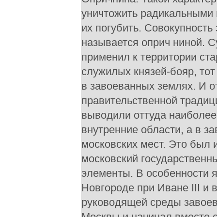
уничтожить радикальными 
их погубить. Совокупность
называется оприч ниной. С
применил к территории ста
служилых князей-бояр, то
в завоеванных землях. И о
правительственной традици
выводили оттуда наиболее
внутренние области, а в з
московских мест. Это был
московский государственн
элементы. В особенности я
Новгороде при Иване III и
руководящей среды завоев
Москвы и начинал вместе с