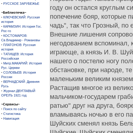
·
РУССКОЕ ЗАРУБЕЖЬЕ
году он остался круглым 
~Библиотечка~
попечение бояр, которые п
·
КЛЮЧЕВСКИЙ: Русская
история
чадь", так что Грозный, по
·
КАРАМЗИН: История Гос.
Рос-го
Внешние лишения сопрово
·
КОСТОМАРОВ:
Св.Владимир - Романовы
негодованием вспоминал, к
·
ПЛАТОНОВ: Русская
история
играюще, а князь И. В. Шу
·
ТАТИЩЕВ: История
Российская
нашего о постелю ногу пол
·
Митр.МАКАРИЙ: История
Рус. Церкви
обстановке, при народе, т
·
СОЛОВЬЕВ: История
России
маленьким великим князем 
·
ВЕРНАДСКИЙ: Древняя
Растащив многое из велик
Русь
·
Журнал ДВУГЛАВЫЙ
мальчиком-государем граби
ОРЕЛЪ 1921 год
ратью" друг на друга, бояр
~Сервисы~
·
Поиск по сайту
вламываясь ночью в его па
·
Статистика
·
Навигация
Шуйских сменял князь Бель
Шуйские, Шуйских сменяли 