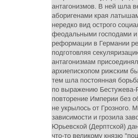
антагонизмов. В ней шла 
аборигенами края латышам
нередко вид острого соци
феодальными господами и 
реформации в Германии ре
подготовляя секуляризацию
антагонизмам присоединял
архиепископом рижским был
тем шла постоянная борьба
по выражению Бестужева-
повторение Империи без о
не укрылось от Грозного. 
зависимости и грозила зав
Юрьевской (Дерптской) дани
что-то великому князю "по