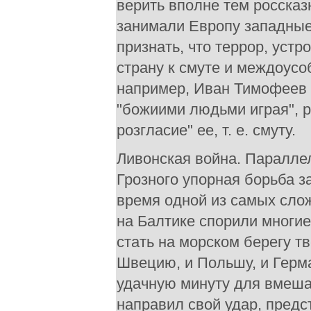
верить вполне тем россказ
занимали Европу западные
признать, что террор, уст
страну к смуте и междоусо
например, Иван Тимофеев в
"божиими людьми играя", 
розгласие" ее, т. е. смуту.
Ливонская война. Параллел
Грозного упорная борьба з
время одной из самых сло
на Балтике спорили многие
стать на морском берегу т
Швецию, и Польшу, и Герм
удачную минуту для вмешат
направил свой удар, предс