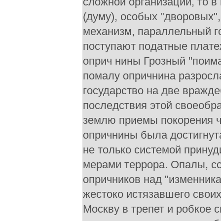
сложной организации, то в
(думу), особых "дворовых"
механизм, параллельный го
поступают податные платеж
оприч нины Грозный "поима
помалу опричнина разросл
государство на две вражд
последствия этой своеобр
землю приемы покорения чу
опричнины была достигнута
не только системой прину
мерами террора. Опалы, сс
опричников над "изменника
жестоко истязавшего своих
Москву в трепет и робкое 