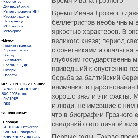
Время Ивана Грозного
·
Казачество
·
Дни нашей жизни
·
Время Ивана Грозного давн
Репрессирование МИТ
·
Русская защита
беллетристов необычным в
·
Литстраница
·
МИТ-альбом
яркостью характеров. В эп
·
Мемуарное
великого князя; период св
~Меню~
·
Главная страница
с советниками и опалы на н
·
Администратор
·
Выход
глубоким государственным
·
Библиотека
·
Состав РПЦЗ(В)
приведший к опустению гос
·
Обзоры
·
Новости
борьба за балтийский бер
МЕЧ и ТРОСТЬ 2002-2005:
вниманию в царствование И
·
АРХИВ СТАРОГО МИТ
2002-2005 годов
хорошо знали эти факты. М
·
ГАЛЕРЕЯ
·
RSS
и люди, не имевшие с ним 
~Апологетика~
что в биографии Грозного 
~Словари~
сведений о его личной жизн
·
ИСТОРИЯ Отечества
·
СЛОВАРЬ биографий
Первые годы. Таково прежд
·
БИБЛЕЙСКИЙ словарь