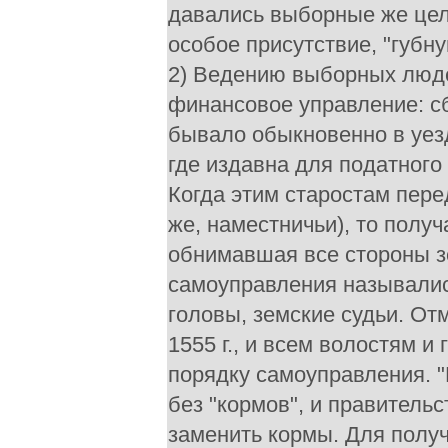
давались выборные же цело
особое присутствие, "губн
2) Ведению выборных людей
финансовое управление: сб
бывало обыкновенно в уез
где издавна для податного
Когда этим старостам перед
же, наместничьи), то пол
обнимавшая все стороны з
самоуправления называлис
головы, земские судьи. О
1555 г., и всем волостям 
порядку самоуправления. 
без "кормов", и правитель
заменить кормы. Для получ