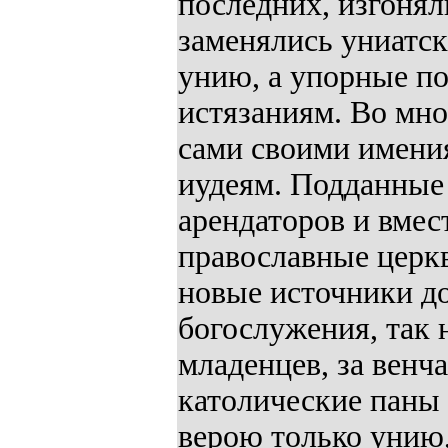
последних, изгоня
заменялись униатс
унию, а упорные по
истязаниям. Во мно
сами своими имения
иудеям. Подданные
арендаторов и вмес
православные церкв
новые источники до
богослужения, так 
младенцев, за венча
католические паны
верою только унию,