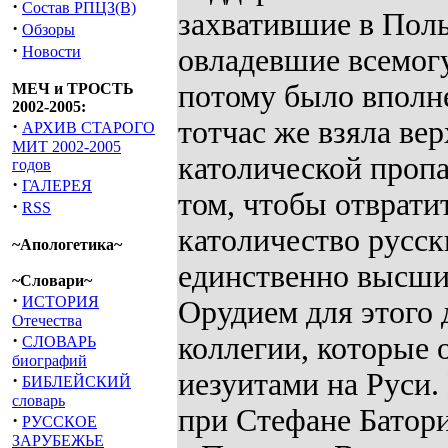
·
Состав РПЦЗ(В)
захватившие в Поль
·
Обзоры
·
Новости
овладевшие всемог
потому было вполне
МЕЧ и ТРОСТЬ
2002-2005:
тотчас же взяла ве
·
АРХИВ СТАРОГО
МИТ 2002-2005
католической пропа
годов
·
ГАЛЕРЕЯ
том, чтобы отврати
·
RSS
католичество русск
~Апологетика~
единственно высший
~Словари~
·
ИСТОРИЯ
Орудием для этого
Отечества
·
коллегии, которые 
СЛОВАРЬ
биографий
иезуитами на Руси.
·
БИБЛЕЙСКИЙ
словарь
при Стефане Батори
·
РУССКОЕ
ЗАРУБЕЖЬЕ