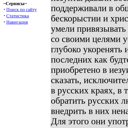
~Сервисы~
поддерживали в об
·
Поиск по сайту
·
Статистика
бескорыстии и хри
·
Навигация
умели привязывать 
со своими целями у
глубоко укоренять 
последних как будт
приобретено в иезу
сказать, исключите
в русских краях, в 
обратить русских л
внедрить в них нен
Для этого они упот