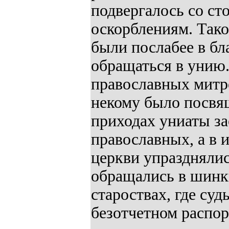
подвергалось со ст
оскорблениям. Тако
были послабее в бл
обращаться в унию.
православных митро
некому было посвя
приходах униаты з
православных, а в 
церкви упразднялис
обращались в шинки
староствах, где су
безотчетном распо