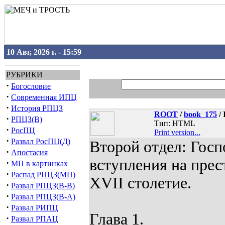
10 Авг, 2026 г. - 15:59
РУБРИКИ
·
Богословие
·
Современная ИПЦ
·
История РПЦЗ
ROOT
/
book_175
/ 
·
РПЦЗ(В)
Тип: HTML
·
РосПЦ
Print version...
·
Развал РосПЦ(Д)
Второй отдел: Госп
·
Апостасия
вступления на прес
·
МП в картинках
·
Распад РПЦЗ(МП)
XVII столетие.
·
Развал РПЦЗ(В-В)
·
Развал РПЦЗ(В-А)
·
Развал РИПЦ
Глава 1.
·
Развал РПАЦ