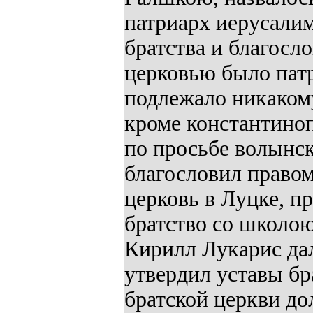
патриарх иерусали
братства и благосло
церковью было патр
подлежало никакому
кроме константиноп
по просьбе волынск
благословил право
церковь в Луцке, п
братство со школою
Кирилл Лукарис дал
утвердил уставы бр
братской церкви д