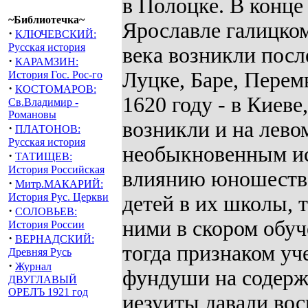
в Полоцке. В конце
~Библиотечка~
Ярославле галицком
·
КЛЮЧЕВСКИЙ:
Русская история
века возникли посл
·
КАРАМЗИН:
Луцке, Баре, Перем
История Гос. Рос-го
·
КОСТОМАРОВ:
1620 году - в Киеве
Св.Владимир -
Романовы
возникли и на лево
·
ПЛАТОНОВ:
Русская история
необыкновенным ис
·
ТАТИЩЕВ:
История Российская
влиянию юношество
·
Митр.МАКАРИЙ:
История Рус. Церкви
детей в их школы, т
·
СОЛОВЬЕВ:
ними в скором обуч
История России
·
ВЕРНАДСКИЙ:
тогда признаком уч
Древняя Русь
·
Журнал
фундуши на содержа
ДВУГЛАВЫЙ
ОРЕЛЪ 1921 год
иезуиты давали во