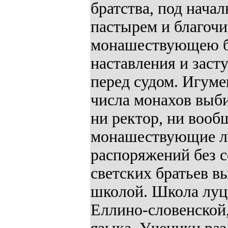
братства, под нача
пастырем и благочи
монашествующею бр
наставления и засту
перед судом. Игуме
числа монахов выби
ни ректор, ни вооб
монашествующие ли
распоряжений без с
светских братьев в
школой. Школа луцк
Еллино-словенской,