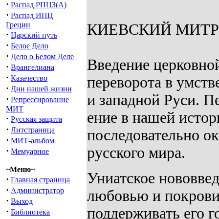
·
Распад РПЦЗ(А)
·
Распад ИПЦ
Греции
КИЕВСКИЙ МИТР
·
Царский путь
·
Белое Дело
·
Дело о Белом Деле
Введение церковно
·
Врангелиана
·
Казачество
переворота в умст
·
Дни нашей жизни
и западной Руси. П
·
Репрессирование
МИТ
ение в нашей истор
·
Русская защита
·
Литстраница
последовательно ок
·
МИТ-альбом
русского мира.
·
Мемуарное
~Меню~
Униатское нововве
·
Главная страница
·
Администратор
любовью и покрови
·
Выход
поддерживать его г
·
Библиотека