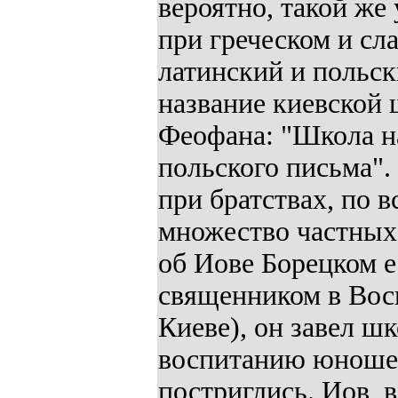
вероятно, такой же 
при греческом и сл
латинский и польск
название киевской 
Феофана: "Школа на
польского письма".
при братствах, по 
множество частных 
об Иове Борецком ес
священником в Воск
Киеве), он завел ш
воспитанию юношест
постриглись. Иов, 