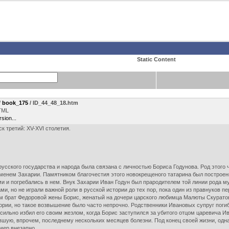
Static Content
/
book_175
/ ID_44_48_18.htm
TML
rsion...
к третий: XV-XVI столетия.
усского государства и народа была связана с личностью Бориса Годунова. Род этого 
 именем Захарии. Памятником благочестия этого новокрещеного татарина был постро
 и погребались в нем. Внук Захарии Иван Годун был прародителем той линии рода му
и, но не играли важной роли в русской истории до тех пор, пока один из правнуков 
ом брат Федоровой жены Борис, женатый на дочери царского любимца Малюты Скуратов
рии, но такое возвышение было часто непрочно. Родственники Ивановых супруг погиб
сильно избил его своим жезлом, когда Борис заступился за убитого отцом царевича Ив
вшую, впрочем, последнему нескольких месяцев болезни. Под конец своей жизни, однак
мер внезапно.