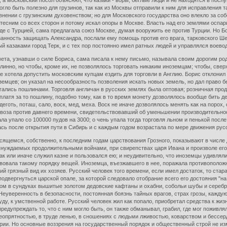
 а московский посол объяснял, что казаки - воры, беглые люди и не находятся в послу
гло быть полезно для грузинов, так как из Москвы отправили к ним для исправления
ении с грузинским духовенством; но для Московского государства оно влекло за собо
тесним со всех сторон и потому искал опоры в Москве. Власть над его землями оспари
де с Турцией, сама предлагала союз Москве, думая вооружить ее против Турции. Но 
анность защищать Александра, послали ему помощь против его врага, тарковского Шев
 казаками город Терк, и с тех пор постоянно имел ратных людей и управлялся воево
авета, узнавши о силе Бориса, сама писала к нему письмо, называла своим дорогим р
линно, но чтобы, кроме их, не позволялось торговать никаким иноземцам; чтобы, свер
 не хотела допустить московским купцам ездить для торговли в Англию. Борис отклони
земцев; он указал на несообразность позволения искать новых земель, но дал право б
гались пошлинами. Торговля англичан в русских землях была оптовая; розничная про
платя за то пошлину, подобно тому, как в то время монету дозволялось вообще бить
деготь, поташ, сало, воск, мед, меха. Воск не иначе дозволялось менять как на порох
оза против давнего времени, свидетельствовавший об уменьшении производительности
ла упало со 100000 пудов на 3000; о чень упала тогда торговля льном и пенькой посл
ась после открытия пути в Сибирь и с каждым годом возрастала по мере движения русс
сящемся, собственно, к последним годам царствования Грозного, показывают в числе 
нуждаемых продолжительными войнами, при свирепствах царя Ивана и произволе его 
 так или иначе служил казне и пользовался ею; и неудивительно, что иноземцы удивля
овала такому порядку вещей. Иноземца, въезжавшего в нее, поражала противоположн
ий грязный вид их хозяев. Русский человек того времени, если имел достаток, то стар
одвергнуться царской опале, за которой следовало отобрание всего его достояния "на
ом в сундуках вышитые золотом дедовские кафтаны и охабни, собольи шубы и серебрян
 Неуверенность в безопасности, постоянная боязнь тайных врагов, страх грозы, кажду
уду, к умственной работе. Русский человек жил как попало, приобретал средства к жи
редупреждать то, что с ним могло быть, он также обманывал, грабил, где мог поживля
еопрятностью, в труде ленью, в сношениях с людьми лживостью, коварством и бессер
ории. Но основные воззрения на государственный порядок и общественный строй не 