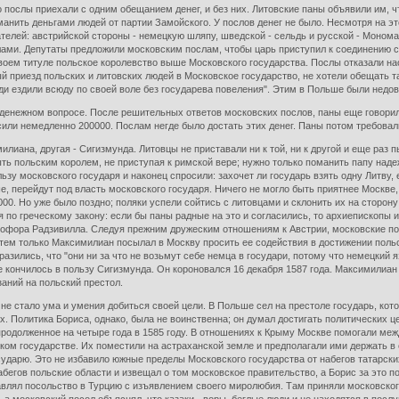
послы приехали с одним обещанием денег, и без них. Литовские паны объявили им, чт
еманить деньгами людей от партии Замойского. У послов денег не было. Несмотря на э
ателей: австрийской стороны - немецкую шляпу, шведской - сельдь и русской - Моном
лами. Депутаты предложили московским послам, чтобы царь приступил к соединению с
своем титуле польское королевство выше Московского государства. Послы отказали нао
ый приезд польских и литовских людей в Московское государство, не хотели обещать т
и ездили всюду по своей воле без государева повеления". Этим в Польше были недо
денежном вопросе. После решительных ответов московских послов, паны еще говорили
сили немедленно 200000. Послам негде было достать этих денег. Паны потом требовали
илиана, другая - Сигизмунда. Литовцы не приставали ни к той, ни к другой и еще ра
ыть польским королем, не приступая к римской вере; нужно только поманить папу над
зу московского государя и наконец спросили: захочет ли государь взять одну Литву, 
, перейдут под власть московского государя. Ничего не могло быть приятнее Москве, 
00. Но уже было поздно; поляки успели сойтись с литовцами и склонить их на сторону
 по греческому закону: если бы паны радные на это и согласились, то архиепископы и 
офора Радзивилла. Следуя прежним дружеским отношениям к Австрии, московские послы
тем только Максимилиан посылал в Москву просить ее содействия в достижении польск
выразились, что "они ни за что не возьмут себе немца в государи, потому что немецкий
е кончилось в пользу Сигизмунда. Он короновался 16 декабря 1587 года. Максимилиан
заний на польский престол.
 не стало ума и умения добиться своей цели. В Польше сел на престоле государь, ко
 Политика Бориса, однако, была не воинственна; он думал достигать политических це
долженное на четыре года в 1585 году. В отношениях к Крыму Москве помогали междо
ом государстве. Их поместили на астраханской земле и предполагали ими держать в 
ударю. Это не избавило южные пределы Московского государства от набегов татарски
набегов польские области и извещал о том московское правительство, а Борис за это 
авлял посольство в Турцию с изъявлением своего миролюбия. Там приняли московског