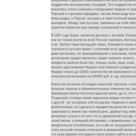
уверениям в дружбе и жаловались на буйство казаков,
подданство московскому государю. Это подданство мо
оказались очень учеными и сведущими людьми в сравн
Персией и горскими народами, так как Александр был 
Александра, а Персия, находясь в ожесточенной враж
выходило. Между тем русские, принявши на себя обяз
укреплен Борисом еще прежде основанный и покинутый
В 1587 году Борис заключил договор с Англией. Елиз
они не только могли во всей России торговать беспош
и пр. Требуя таких выгод для своих, Елизавета никак
торговлю в русских краях с изъятием всех других ино
даже англичане, не принадлежавшие к компании, обла
англичанам предоставлялось право чеканить монету, 
предметы вывоза были лен, пенька, рыба, икра, кожи, 
начале царствования Федора чувствовался упадок выв
Федора только до 10000; количество же вывозимого са
означена англичанами на 500000 руб. в год, увеличил
Известия англичан об упадке вывозной торговли, отно
больших налогах и обременительных повинностях, вы
преимущественно богатела царская казна, да те, кто
Тогдашняя столица своим наружным видом соответств
с другой - ку чи курных изб посадских людишек и жалк
разбогатевши, не сделаться предметом доносов и не п
закапывал в землю про черный день, держал под замк
овчинном тулупе и ел кое-что из деревянной посуды.
своей жизни, к изящной обстановке, к правильному тр
предательски погубленным, он и сам не затруднялся п
этого русский человек отличался в домашней жизни н
что хуже времен последнего мало можно найти в ист