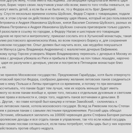
себе другую жену, чтобы иметь наследника. Заговорщики предполагали женить царя
ую, Борис через своих лазутчиков узнал обо всем; вместо того чтобы гневаться, он
огут иметь детей, а если бы и не было их, то у Федора есть брат Димитрий.
ому. Спустя несколько времени холопы Шуйских, Федор Старов с товарищами, подали
ков; в этом случае он действовал по примеру царя Ивана, который не раз пользовался
Петровича и Андрея Ивановича Шуйских, князя Василия Скопина-Шуйского, разных их
й Ивана Петровича и Андрея Ивановича Шуйских сначала приговорили только удалить
дей разослали в ссылку по городам, а Федору Нагаю и шестерым его товарищам
дунов не простил и митрополиту; приказал сослать его в Хутынский монастырь; такая
олию ростовского архиепископа Иова, во всем покорного Борису и, для сохранения
ковском государстве. Опыт должен был научить всех, как неудобно покушаться
роля Магнуса (дочь Владимира Андреевича) с малолетнею дочерью Евфимиею.
йскому купцу Горсею уговорить Марию Владимировну переехать с дочерью в Москву из
олева с дочерью убежала из Риги и прибыла в Москву на поч товых лошадях, нарочно
 царя ее разлучили с дочерью, увезли и постригли в Пятницком монастыре близ
ь ее.
тие приняло Московское государство. Предложение Гарабурды, хотя было отвергнуто
-литовский престол Федора, сообразно давнему желанию литовских панов соединиться
ние к нему Польши и Литвы пригодится со временем, и потому-то при венчании
ссчитывать, что панам будет тем лучше, чем их король меньше будет иметь
амоту ко всем панам вообще и, кроме того, письма к отдельным духовным и светским
е права и вольности и, сверх того, наделить панов вотчинами и деньгами. В
ругая, - во главе которой был канцлер и гетман Замойский, - склонялась к
з литовских панов, хотела московского государя. Вслед за Ржевским послы Степан
исем к разным панам с самыми лестными предложениями. Русский царь обещал
й Эстонию, обязывался заплатить на 100000 червонцев долги Стефана Батория ратным
ролевские доходы и все отдать панам в управление, так что если новый государь
зывал своим послам соглашаться, если паны потребуют, чтобы царь был у них королем
ействовать против общего недруга.