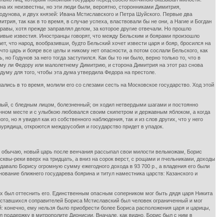
ена их неизвестны, но эти люди были, вероятно, сторонниками Димитрия,
одунова, и двух князей: Ивана Мстиславского и Петра Шуйского. Первые два
трия, так как в то время, в случае успеха, властвовали бы не они, а Нагие и Богдан
правы, хотя прежде заправлял делом, за которое другие отвечали. Но прошло
чивые известия. Иностранцы говорят, что между Бельским и боярами произошло
, что народ, вообразивши, будто Бельский хочет извести царя и бояр, бросился на
о царь и бояре все целы и никому нет опасности, а потом сослали Бельского, как
но Годунов за него тогда заступился. Как бы то ни было, верно только то, что в
му ли Федору или малолетнему Димитрию, и сторона Димитрия на этот раз снова
думу для того, чтобы эта дума утвердила Федора на престоле.
ались в то время, молили его со слезами сесть на Московское государство. Ход этой
хлый, с бледным лицом, болезненный; он ходил нетвердыми шагами и постоянно
шенном месте и с улыбкою любовался своим скипетром и державным яблоком, а когда
о, но я увидел как из собственного наблюдения, так и из слов других, что у него
зурядица, откроются междоусобия и государство придет в упадок.
о обычаю, новый царь после венчания рассыпал свои милости вельможам, Борис
квы-реки вверх на тридцать, а вниз на сорок верст, с рощами и пчельниками, доходы
 давало Борису огромную сумму ежегодного дохода в 93 700 р., а владения его были
ование ближнего государева боярина и титул наместника царств: Казанского и
лах был оттеснить его. Единственным опасным соперником мог быть дядя царя Никита
ух оставшихся соправителей Бориса Мстиславский был человек ограниченный и мог
й: конечно, ему нельзя было приобрести более Бориса расположения царя и царицы,
 поддержку в митрополите Дионисии. Вначале, как видно, Борис был с ним в