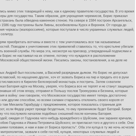
ись мимо этих товарищей к нему, как к единому правителю государства. В это время
меры для государства. Таким образом, для укрощения черемисов, Борис приказал
Астрахань была обведена каменною стеною. На севере в 1584 построен Архангельск,
 1586 году построены были Ливны, возобновлены Курск и Воронеж. От города до
ния черкасы (малороссияне), которые поступали в число украинных служилых людей,
 селитру.
ырям приобретать вотчины и вместе с тем уничтожались все так называемые
тей. Поводом к уничтожению этих привилегий ставилось то, что крестьяне убегали
ть военной службы. Но мера эта, несмотря на приговор, утвержденный подписями и
м Борис не настаивал на их отмене, потому что нуждался в расположении
 Московской общественной жизни. Писались законы, постановления, а на деле не
орых Андрей был посольским, а Василий разрядным дьяком. Но Борис не допускал
славский, по наущению других, хоч ет зазвать Бориса на пир и предать его в руки
стиславского в Кирилло-Белозерский монастырь и постричь. Затем схватили
ал Батория идти на Москву, уверяя, что Бориса все не терпят и не станут защищать
узнавши об этом впору, отправил в Польшу послов Троекурова и Безнина, которые
ия в войну: они говорили, что Московское государство имеет теперь достаточно
м или другим способом, но всеми силами старались отклонить своего короля от
го там Михаила Гарабурду с предложением, которое показалось странным для
орот, если Федор умрет прежде бездетным, то ему преемником будет Баторий. Бояре
тому что послужило началом подобных сношений после кончины Батория.
ей; ожидая от Годунова чего-нибудь враждебного к Шуйским, они заранее кричали,
обою Годунова и Ивана Петровича Шуйского; он пригласил того и другого к себе. Они
ми головами, и нам и вам от Бориса пропасть". Оба эти купца в ту же ночь исчезли
с митрополитом, зазвали к себе гостей, купцов, некоторых служилых людей и