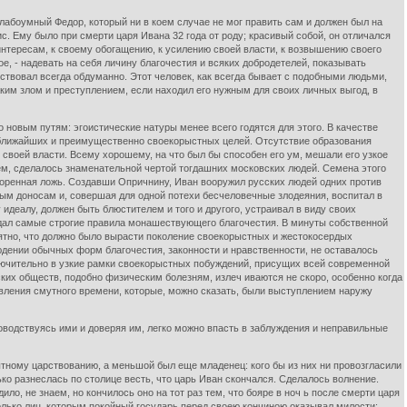
лабоумный Федор, который ни в коем случае не мог править сам и должен был на
с. Ему было при смерти царя Ивана 32 года от роду; красивый собой, он отличался
интересам, к своему обогащению, к усилению своей власти, к возвышению своего
е, - надевать на себя личину благочестия и всяких добродетелей, показывать
йствовал всегда обдуманно. Этот человек, как всегда бывает с подобными людьми,
аким злом и преступлением, если находил его нужным для своих личных выгод, в
 новым путям: эгоистические натуры менее всего годятся для этого. В качестве
я ближайших и преимущественно своекорыстных целей. Отсутствие образования
 своей власти. Всему хорошему, на что был бы способен его ум, мешали его узкое
ем, сделалось знаменательной чертой тогдашних московских людей. Семена этого
воренная ложь. Создавши Опричнину, Иван вооружил русских людей одних против
ным доносам и, совершая для одной потехи бесчеловечные злодеяния, воспитал в
 идеалу, должен быть блюстителем и того и другого, устраивал в виду своих
юдал самые строгие правила монашествующего благочестия. В минуты собственной
нятно, что должно было вырасти поколение своекорыстных и жестокосердых
юдении обычных форм благочестия, законности и нравственности, не оставалось
сключительно в узкие рамки своекорыстных побуждений, присущих всей современной
ких обществ, подобно физическим болезням, излеч иваются не скоро, особенно когда
вления смутного времени, которые, можно сказать, были выступлением наружу
ководствуясь ими и доверяя им, легко можно впасть в заблуждения и неправильные
тному царствованию, а меньшой был еще младенец: кого бы из них ни провозгласили
ько разнеслась по столице весть, что царь Иван скончался. Сделалось волнение.
о, не знаем, но кончилось оно на тот раз тем, что бояре в ноч ь после смерти царя
олько лиц, которым покойный государь перед своею кончиною оказывал милости: