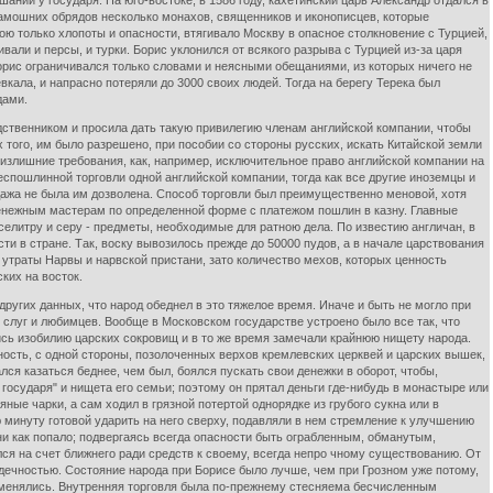
шании у государя. На юго-востоке, в 1586 году, кахетинский царь Александр отдался в
 тамошних обрядов несколько монахов, священников и иконописцев, которые
ю только хлопоты и опасности, втягивало Москву в опасное столкновение с Турцией,
вали и персы, и турки. Борис уклонился от всякого разрыва с Турцией из-за царя
Борис ограничивался только словами и неясными обещаниями, из которых ничего не
кала, и напрасно потеряли до 3000 своих людей. Тогда на берегу Терека был
дами.
одственником и просила дать такую привилегию членам английской компании, чтобы
х того, им было разрешено, при пособии со стороны русских, искать Китайской земли
л излишние требования, как, например, исключительное право английской компании на
еспошлинной торговли одной английской компании, тогда как все другие иноземцы и
дажа не была им дозволена. Способ торговли был преимущественно меновой, хотя
 денежным мастерам по определенной форме с платежом пошлин в казну. Главные
, селитру и серу - предметы, необходимые для ратною дела. По известию англичан, в
 в стране. Так, воску вывозилось прежде до 50000 пудов, а в начале царствования
е утраты Нарвы и нарвской пристани, зато количество мехов, которых ценность
ких на восток.
других данных, что народ обеднел в это тяжелое время. Иначе и быть не могло при
слуг и любимцев. Вообще в Московском государстве устроено было все так, что
лись изобилию царских сокровищ и в то же время замечали крайнюю нищету народа.
ость, с одной стороны, позолоченных верхов кремлевских церквей и царских вышек,
ался казаться беднее, чем был, боялся пускать свои денежки в оборот, чтобы,
 государя" и нищета его семьи; поэтому он прятал деньги где-нибудь в монастыре или
ые чарки, а сам ходил в грязной потертой однорядке из грубого сукна или в
ю минуту готовой ударить на него сверху, подавляли в нем стремление к улучшению
зни как попало; подвергаясь всегда опасности быть ограбленным, обманутым,
лся на счет ближнего ради средств к своему, всегда непро чному существованию. От
дечностью. Состояние народа при Борисе было лучше, чем при Грозном уже потому,
изменялись. Внутренняя торговля была по-прежнему стесняема бесчисленным