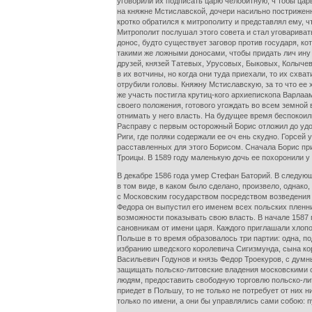
уговорили их подписать царю челобитную, ч тобы цар
на княжне Мстиславской, дочери насильно постриженн
кротко обратился к митрополиту и представлял ему, ч
Митрополит послушал этого совета и стал уговарива
донос, будто существует заговор против государя, ко
такими же ложными доносами, чтобы придать лич ину
друзей, князей Татевых, Урусовых, Быковых, Колычев
в их вотчины, но когда они туда приехали, то их схв
отрубили головы. Княжну Мстиславскую, за то что ее 
же участь постигла крутиц-кого архиепископа Варлаа
своего положения, готового угождать во всем земной
отнимать у него власть. На будущее время беспокои
Расправу с первым осторожный Борис отложил до удо
Риги, где поляки содержали ее оч ень скудно. Горсей
расставленных для этого Борисом. Сначала Борис при
Троицы. В 1589 году маленькую дочь ее похоронили у 
В декабре 1586 года умер Стефан Баторий. В следующ
в том виде, в каком было сделано, произвело, однак
с Московским государством посредством возведения н
Федора он выпустил его именем всех польских пленн
возможности показывать свою власть. В начале 1587 
сановникам от имени царя. Каждого приглашали хлопо
Польше в то время образовалось три партии: одна, по
избранию шведского королевича Сигизмунда, сына ко
Васильевич Годунов и князь Федор Троекуров, с ду
защищать польско-литовские владения московскими с
людям, предоставить свободную торговлю польско-лит
приедет в Польшу, то не только не потребует от них 
только по имени, а они бы управлялись сами собою: 