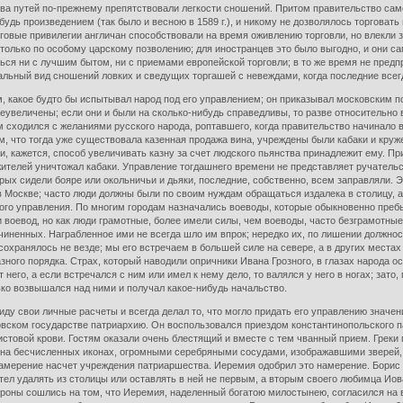
ва путей по-прежнему препятствовали легкости сношений. Притом правительство само 
удь произведением (так было и весною в 1589 г.), и никому не дозволялось торговат
говые привилегии англичан способствовали на время оживлению торговли, но влекл
 только по особому царскому позволению; для иностранцев это было выгодно, и они с
ться ни с лучшим бытом, ни с приемами европейской торговли; в то же время не пре
альный вид сношений ловких и сведущих торгашей с невеждами, когда последние всег
, какое будто бы испытывал народ под его управлением; он приказывал московским по
преувеличены; если они и были на сколько-нибудь справедливы, то разве относительно
ем сходился с желаниями русского народа, роптавшего, когда правительство начинало в
, что тогда уже существовала казенная продажа вина, учреждены были кабаки и круже
и, кажется, способ увеличивать казну за счет людского пьянства принадлежит ему. Пр
 жителей уничтожал кабаки. Управление тогдашнего времени не представляет ручательс
рых сидели бояре или окольничьи и дьяки, последние, собственно, всем заправляли. 
 Москве; часто люди должны были по своим нуждам обращаться издалека в столицу, а 
о управления. По многим городам назначались воеводы, которые обыкновенно пребыва
воевод, но как люди грамотные, более имели силы, чем воеводы, часто безграмотные. 
чиненных. Награбленное ими не всегда шло им впрок; нередко их, по лишении должност
охранялось не везде; мы его встречаем в большей силе на севере, а в других места
ного порядка. Страх, который наводили опричники Ивана Грозного, в глазах народа о
т него, а если встречался с ним или имел к нему дело, то валялся у него в ногах; зат
ко возвышался над ними и получал какое-нибудь начальство.
иду свои личные расчеты и всегда делал то, что могло придать его управлению значе
овском государстве патриархию. Он воспользовался приездом константинопольского 
стовой крови. Гостям оказали очень блестящий и вместе с тем чванный прием. Греки
на бесчисленных иконах, огромными серебряными сосудами, изображавшими зверей, 
амерение насчет учреждения патриаршества. Иеремия одобрил это намерение. Борис 
хотел удалять из столицы или оставлять в ней не первым, а вторым своего любимца Ио
тороны сошлись на том, что Иеремия, наделенный богатою милостынею, согласился на