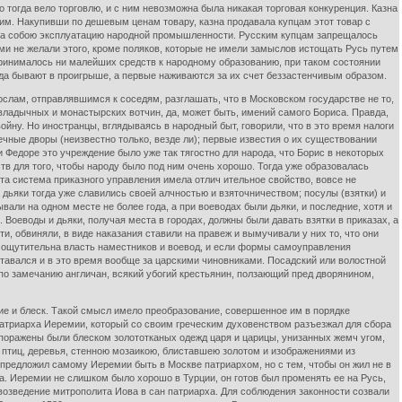
тогда вело торговлю, и с ним невозможна была никакая торговая конкуренция. Казна
ь им. Накупивши по дешевым ценам товару, казна продавала купцам этот товар с
и за собою эксплуатацию народной промышленности. Русским купцам запрещалось
ами не желали этого, кроме поляков, которые не имели замыслов истощать Русь путем
дпринималось ни малейших средств к народному образованию, при таком состоянии
да бывают в проигрыше, а первые наживаются за их счет беззастенчивым образом.
слам, отправлявшимся к соседям, разглашать, что в Московском государстве не то,
 владычных и монастырских вотчин, да, может быть, имений самого Бориса. Правда,
ойну. Но иностранцы, вглядываясь в народный быт, говорили, что в это время налоги
чные дворы (неизвестно только, везде ли); первые известия о их существовании
и Федоре это учреждение было уже так тягостно для народа, что Борис в некоторых
тв для того, чтобы народу было под ним очень хорошо. Тогда уже образовалась
Эта система приказного управления имела отлич ительное свойство, вовсе не
дьяки тогда уже славились своей алчностью и взяточничеством; посулы (взятки) и
ли на одном месте не более года, а при воеводах были дьяки, и последние, хотя и
Воеводы и дьяки, получая места в городах, должны были давать взятки в приказах, а
и, обвиняли, в виде наказания ставили на правеж и вымучивали у них то, что они
х ощутительна власть наместников и воевод, и если формы самоуправления
ставался и в это время вообще за царскими чиновниками. Посадский или волостной
о, по замечанию англичан, всякий убогий крестьянин, ползающий пред дворянином,
ние и блеск. Такой смысл имело преобразование, совершенное им в порядке
патриарха Иеремии, который со своим греческим духовенством разъезжал для сбора
 поражены были блеском золототканых одежд царя и царицы, унизанных жемч угом,
птиц, деревья, стенною мозаикою, блиставшею золотом и изображениями из
предложил самому Иеремии быть в Москве патриархом, но с тем, чтобы он жил не в
ва. Иеремии не слишком было хорошо в Турции, он готов был променять ее на Русь,
 возведение митрополита Иова в сан патриарха. Для соблюдения законности созвали