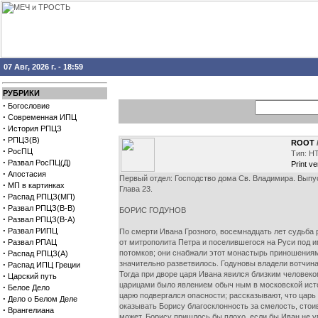
07 Авг, 2026 г. - 18:59
РУБРИКИ
·
Богословие
·
Современная ИПЦ
·
История РПЦЗ
·
РПЦЗ(В)
ROOT
·
РосПЦ
Тип: H
·
Развал РосПЦ(Д)
Print ve
·
Апостасия
Первый отдел: Господство дома Св. Владимира. Выпус
·
МП в картинках
Глава 23.
·
Распад РПЦЗ(МП)
·
Развал РПЦЗ(В-В)
БОРИС ГОДУНОВ
·
Развал РПЦЗ(В-А)
·
Развал РИПЦ
По смерти Ивана Грозного, восемнадцать лет судьба р
·
Развал РПАЦ
от митрополита Петра и поселившегося на Руси под
·
потомков; они снабжали этот монастырь приношениями
Распад РПЦЗ(А)
·
значительно разветвилось. Годуновы владели вотчинам
Распад ИПЦ Греции
Тогда при дворе царя Ивана явился близким человек
·
Царский путь
царицами было явлением обыч ным в московской исто
·
Белое Дело
царю подвергался опасности; рассказывают, что царь 
·
Дело о Белом Деле
оказывать Борису благосклонность за смелость, стои
·
Врангелиана
может, Борису пришлось бы плохо, если бы Иван не у