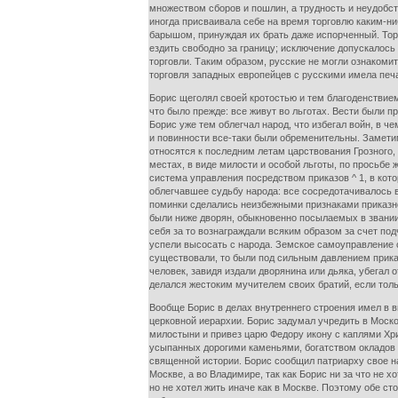
множеством сборов и пошлин, а трудность и неудобст
иногда присваивала себе на время торговлю каким-ниб
барышом, принуждая их брать даже испорченный. Тор
ездить свободно за границу; исключение допускалось
торговли. Таким образом, русские не могли ознакоми
торговля западных европейцев с русскими имела печ
Борис щеголял своей кротостью и тем благоденствием
что было прежде: все живут во льготах. Вести были 
Борис уже тем облегчал народ, что избегал войн, в ч
и повинности все-таки были обременительны. Заметим
относятся к последним летам царствования Грозного, 
местах, в виде милости и особой льготы, по просьбе
система управления посредством приказов ^ 1, в кото
облегчавшее судьбу народа: все сосредотачивалось в
поминки сделались неизбежными признаками приказног
были ниже дворян, обыкновенно посылаемых в звании 
себя за то вознаграждали всяким образом за счет под
успели высосать с народа. Земское самоуправление с
существовали, то были под сильным давлением приказ
человек, завидя издали дворянина или дьяка, убегал о
делался жестоким мучителем своих братий, если толь
Вообще Борис в делах внутреннего строения имел в в
церковной иерархии. Борис задумал учредить в Моск
милостыни и привез царю Федору икону с каплями Хри
усыпанных дорогими каменьями, богатством окладов 
священной истории. Борис сообщил патриарху свое н
Москве, а во Владимире, так как Борис ни за что не 
но не хотел жить иначе как в Москве. Поэтому обе с