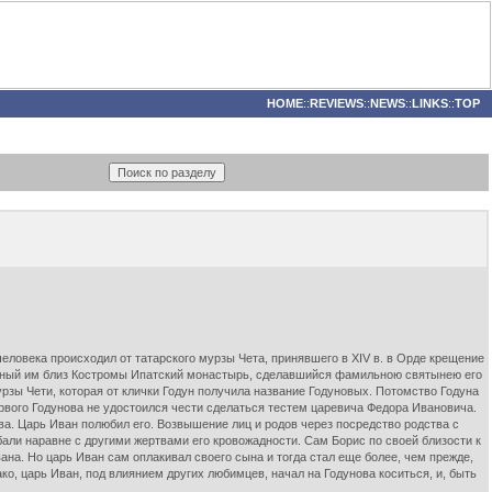
HOME
::
REVIEWS
::
NEWS
::
LINKS
::
TOP
человека происходил от татарского мурзы Чета, принявшего в XIV в. в Орде крещение
енный им близ Костромы Ипатский монастырь, сделавшийся фамильною святынею его
рзы Чети, которая от клички Годун получила название Годуновых. Потомство Годуна
первого Годунова не удостоился чести сделаться тестем царевича Федора Ивановича.
а. Царь Иван полюбил его. Возвышение лиц и родов через посредство родства с
али наравне с другими жертвами его кровожадности. Сам Борис по своей близости к
ана. Но царь Иван сам оплакивал своего сына и тогда стал еще более, чем прежде,
о, царь Иван, под влиянием других любимцев, начал на Годунова коситься, и, быть