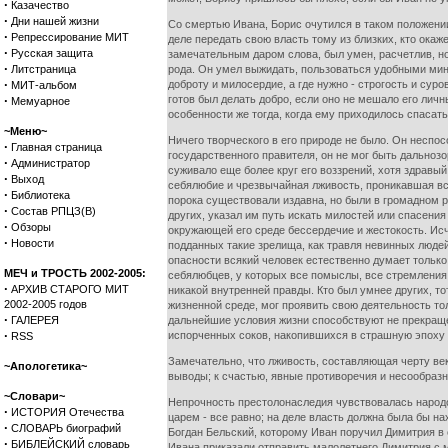
·
Казачество
·
Дни нашей жизни
Со смертью Ивана, Борис очутился в таком положении
·
Репрессирование МИТ
деле передать свою власть тому из близких, кто окаж
·
Русская защита
замечательным даром слова, был умен, расчетлив, но
·
Литстраница
рода. Он умел выжидать, пользоваться удобными мину
·
доброту и милосердие, а где нужно - строгость и су
МИТ-альбом
·
готов был делать добро, если оно не мешало его личн
Мемуарное
особенности же тогда, когда ему приходилось спасать
~Меню~
Ничего творческого в его природе не было. Он неспос
·
Главная страница
государственного правителя, он не мог быть дально
·
Администратор
суживало еще более круг его воззрений, хотя здравы
·
Выход
себялюбие и чрезвычайная лживость, проникавшая все
·
Библиотека
порока существовали издавна, но были в громадном 
·
Состав РПЦЗ(В)
других, указал им путь искать милостей или спасени
·
Обзоры
окружающей его среде бессердечие и жестокость. Исче
·
Новости
подданных такие зрелища, как травля невинных люде
опасности всякий человек естественно думает только
МЕЧ и ТРОСТЬ 2002-2005:
себялюбцев, у которых все помыслы, все стремления 
·
АРХИВ СТАРОГО МИТ
никакой внутренней правды. Кто был умнее других, т
2002-2005 годов
жизненной среде, мог проявить свою деятельность то
·
ГАЛЕРЕЯ
дальнейшие условия жизни способствуют не прекраще
·
испорченных соков, накопившихся в страшную эпоху
RSS
Замечательно, что лживость, составляющая черту век
~Апологетика~
выводы; к счастью, явные противоречия и несообразн
~Словари~
Непрочность престолонаследия чувствовалась народо
·
ИСТОРИЯ Отечества
царем - все равно; на деле власть должна была бы на
·
СЛОВАРЬ биографий
Богдан Бельский, которому Иван поручил Димитрия в о
·
БИБЛЕЙСКИЙ словарь
Ивана приказали отправить малолетнего Димитрия с м