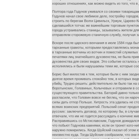
хороших отношениях, как можно видеть из того, что в
Полтора года Годунов уживался со своими товарищами
Годунов начал свое любимое дело, постройку городов
строить по берегам Волги Цивильск, Уржум, Царево-К
сделавшийся тотчас же важнейшим торговым пунктом. 
города устраивались станицы, зазывались жители дл
отправляли сторожевую станичную службу, получая за
Вскоре после царского венчания в июле 1584 года б
тарханные грамоты, которыми предоставлялись монас
в тарханные вотчины из вотчин и поместий служилых 
печатями лиц знатнейшего духовенства, не была прив
духовенства для своих видов. Это событие осталось 
исполнялись и были нарушаемы теми же, которые сос
Борис был милостив к тем, которые были с ним заодн
долгое время проживать спокойно тем, в которых виде
убийц. Трудно решить: действительно ли было так на
Воротынских, Головиных, Колычевых и отправили в сс
существующего правительства. Баторий давно только 
разгласили, что Головин вовсе не беглец, что он на
силы дать отпор Польше. Хитрость эта удалась не сто
всяких воинских предприятий. Польский сенат продо
русских: заключить договор, по которому бы, в случа
отвечали, что им не годится рассуждать о кончине ж
Расправившись со Мстиславским, Годунов дожидался 
что побьют Годунова камнями, если он тронет кого-ни
наружно помирились. Когда Шуйский сказал об этом к
неизвестно куда. Тогда Шуйские сообразили, что они 