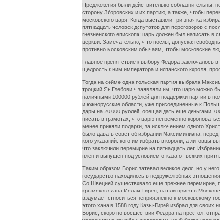
Предложения были действительно соблазнительны, но 
сторону Зборовских и их партию, а также, чтобы пер
московского царя. Когда выставили три знач ка избир
пятнадцать человек депутатов для переговоров с пос
гнезненского епископа: царь должен был написать в 
церкви. Замечательно, ч то послы, допуская свободн
противно московским обычаям, чтобы московские люд
Главное препятствие к выбору Федора заключалось в 
щедрость к ним императора и испанского короля, про
Тогда на сейме одна польская партия выбрала Максим
троцкий Ян Глебови ч заявляли им, что царю можно б
наличными 100000 рублей для поддержки партии в поль
и южнорусские области, уже присоединенные к Польше
дары на 20 000 рублей, обещая дать еще деньгами 700
писать в грамотах, что царю непременно короноваться
менее приняли подарки, за исключением одного Христ
было давать совет об избрании Максимилиана: перед 
кого указаний: кого им избрать в короли, а литовцы 
что заключили перемирие на пятнадцать лет. Избрани
плен и выпущен под условием отказа от всяких притя
Таким образом Борис затевал великое дело, но у него
государство находилось в недружелюбных отношениях.
Со Швецией существовало еще прежнее перемирие, про
крымского хана Ислам-Гирея, нашли приют в Московск
вздумает относиться неприязненно к московскому гос
этого хана в 1588 году Казы-Гирей избрал для своих 
Борис, скоро по восшествии Федора на престол, отпр