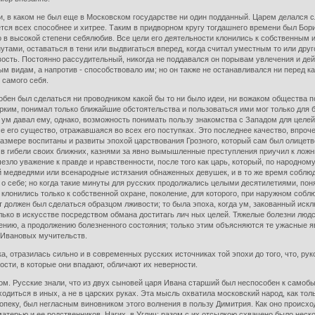
, в каком не был еще в Московском государстве ни один подданный. Царем делался с
ется всех способнее и хитрее. Таким в придворном кругу тогдашнего времени был Бори
 в высокой степени себялюбив. Все цели его деятельности клонились к собственным 
тами, оставаться в тени или выдвигаться вперед, когда считал уместным то или друго
ровость. Постоянно рассудительный, никогда не поддавался он порывам увлечения и де
ым видам, а напротив - способствовало им; но он также не останавливался ни перед к
 самого себя.
обен был сделаться ни проводником какой бы то ни было идеи, ни вожаком общества по
зорким, понимал только ближайшие обстоятельства и пользоваться ими мог только дл
й ум давал ему, однако, возможность понимать пользу знакомства с Западом для целей
 его существо, отражавшаяся во всех его поступках. Это последнее качество, впроч
размере воспитаны и развиты эпохой царствования Грозного, который сам был олицет
я в гибели своих ближних, казнями за явно вымышленные преступления приучил к лож
зло уважение к правде и нравственности, после того как царь, который, по народному
й медведями или всенародные истязания обнаженных девушек, и в то же время собл
 о себе; но когда такие минуты для русских продолжались целыми десятилетиями, по
клонились только к собственной охране, поколение, для которого, при наружном собл
от должен был сделаться образцом лживости; то была эпоха, когда ум, закованный и
лько в искусстве посредством обмана доститагь лич ных целей. Тяжелые болезни людс
нию, а продолжению болезненного состояния; только этим объясняются тe ужасные я
 Ивановых мучительств.
а, отразилась сильно и в современных русских источниках той эпохи до того, что, ру
ости, в которые они впадают, обличают их неверности.
м. Русские знали, что из двух сыновей царя Ивана старший был неспособен к самобы
ходиться в иных, а не в царских руках. Эта мысль охватила московский народ, как тол
пеку, был негласным виновником этого волнения в пользу Димитрия. Как оно происходил
атерью и ее родственников, Нагих, в Углич; разом с их отсылкою схвачено было неск