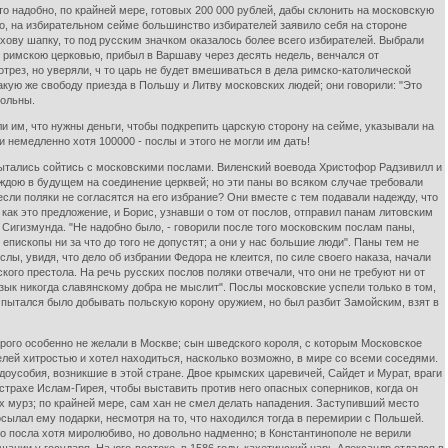
о надобно, по крайней мере, готовых 200 000 рублей, дабы склонить на московскую
то, на избирательном сейме большинство избирателей заявило себя на стороне
ахову шапку, то под русским значком оказалось более всего избирателей. Выбрали
 римскою церковью, прибыл в Варшаву через десять недель, венчался от
трез, но уверяли, ч то царь не будет вмешиваться в дела римско-католической
акую же свободу приезда в Польшу и Литву московских людей; они говорили: "Это
вольны.
 им, что нужны деньги, чтобы подкрепить царскую сторону на сейме, указывали на
 немедленно хотя 100000 - послы и этого не могли им дать!
з пытались сойтись с московскими послами. Виленский воевода Христофор Радзивилл и
еждою в будущем на соединение церквей; но эти паны во всяком случае требовали
если поляки не согласятся на его избрание? Они вместе с тем подавали надежду, что
как это предложение, и Борис, узнавши о том от послов, отправил панам литовским
 Сигизмунда. "Не надобно было, - говорили после того московским послам паны,
епископы ни за что до того не допустят; а они у нас большие люди". Паны тем не
, увидя, что дело об избрании Федора не клеится, по силе своего наказа, начали
ого престола. На речь русских послов поляки отвечали, что они не требуют ни от
 язык никогда славянскому добра не мыслит". Послы московские успели только в том,
 пытался было добывать польскую корону оружием, но был разбит Замойским, взят в
торого особенно не желали в Москве; сын шведского короля, с которым Московское
лей хитростью и хотел находиться, насколько возможно, в мире со всеми соседями.
усобия, возникшие в этой стране. Двое крымских царевичей, Сайдет и Мурат, враги
страхе Ислам-Гирея, чтобы выставить против него опасных соперников, когда он
х мурз; по крайней мере, сам хан не смел делать нападения. Заступивший место
посылал ему подарки, несмотря на то, что находился тогда в перемирии с Польшей.
о посла хотя миролюбиво, но довольно надменно; в Константинополе не верили