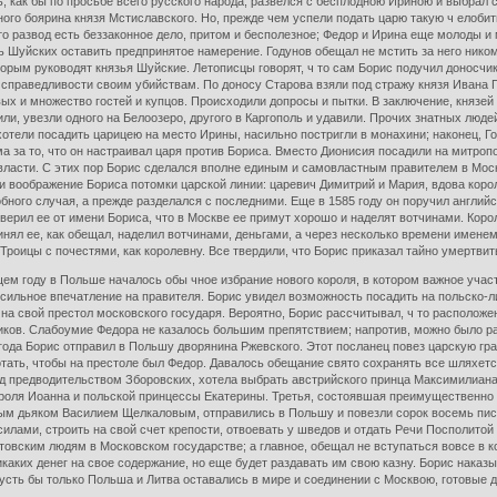
ь, как бы по просьбе всего русского народа, развелся с бесплодною Ириною и выбрал 
ого боярина князя Мстиславского. Но, прежде чем успели подать царю такую ч елобитн
то развод есть беззаконное дело, притом и бесполезное; Федор и Ирина еще молоды и м
ть Шуйских оставить предпринятое намерение. Годунов обещал не мстить за него ник
торым руководят князья Шуйские. Летописцы говорят, ч то сам Борис подучил доносчи
 справедливости своим убийствам. По доносу Старова взяли под стражу князя Ивана 
ых и множество гостей и купцов. Происходили допросы и пытки. В заключение, князе
атили, увезли одного на Белоозеро, другого в Каргополь и удавили. Прочих знатных лю
хотели посадить царицею на место Ирины, насильно постригли в монахини; наконец, Го
ма за то, что он настраивал царя против Бориса. Вместо Дионисия посадили на митроп
 власти. С этих пор Борис сделался вполне единым и самовластным правителем в Мос
ли воображение Бориса потомки царской линии: царевич Димитрий и Мария, вдова ко
бного случая, а прежде разделался с последними. Еще в 1585 году он поручил англи
 уверил ее от имени Бориса, что в Москве ее примут хорошо и наделят вотчинами. Кор
нял ее, как обещал, наделил вотчинами, деньгами, а через несколько времени именем
Троицы с почестями, как королевну. Все твердили, что Борис приказал тайно умертвит
ем году в Польше началось обы чное избрание нового короля, в котором важное учас
о, сильное впечатление на правителя. Борис увидел возможность посадить на польско
а свой престол московского государя. Вероятно, Борис рассчитывал, ч то расположе
иков. Слабоумие Федора не казалось большим препятствием; напротив, можно было ра
года Борис отправил в Польшу дворянина Ржевского. Этот посланец повез царскую гр
тать, чтобы на престоле был Федор. Давалось обещание свято сохранять все шляхетски
д предводительством Зборовских, хотела выбрать австрийского принца Максимилиана. Д
роля Иоанна и польской принцессы Екатерины. Третья, состоявшая преимущественно и
мным дьяком Василием Щелкаловым, отправились в Польшу и повезли сорок восемь п
илами, строить на свой счет крепости, отвоевать у шведов и отдать Речи Посполито
овским людям в Московском государстве; а главное, обещал не вступаться вовсе в ко
никаких денег на свое содержание, но еще будет раздавать им свою казну. Борис нака
пусть бы только Польша и Литва оставались в мире и соединении с Москвою, готовые д