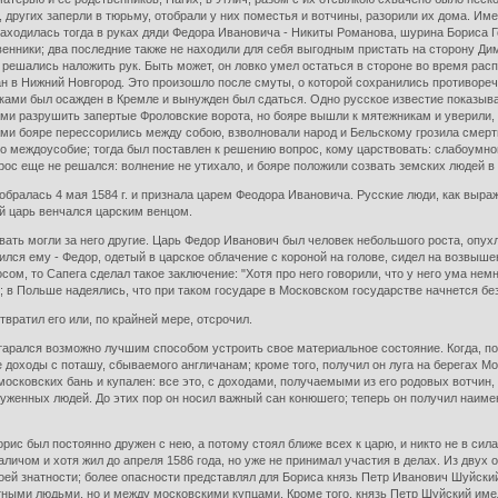
 других заперли в тюрьму, отобрали у них поместья и вотчины, разорили их дома. Им
аходилась тогда в руках дяди Федора Ивановича - Никиты Романова, шурина Бориса Г
венники; два последние также не находили для себя выгодным пристать на сторону Дими
 решались наложить рук. Быть может, он ловко умел остаться в стороне во время рас
ан в Нижний Новгород. Это произошло после смуты, о которой сохранились противоре
ами был осажден в Кремле и вынужден был сдаться. Одно русское известие показывает
 разрушить запертые Фроловские ворота, но бояре вышли к мятежникам и уверили, чт
ами бояре перессорились между собою, взволновали народ и Бельскому грозила смерть, 
о междоусобие; тогда был поставлен к решению вопрос, кому царствовать: слабоумно
рос еще не решался: волнение не утихало, и бояре положили созвать земских людей в 
обралась 4 мая 1584 г. и признала царем Феодора Ивановича. Русские люди, как выраж
й царь венчался царским венцом.
овать могли за него другие. Царь Федор Иванович был человек небольшого роста, опу
ился ему - Федор, одетый в царское облачение с короной на голове, сидел на возвы
м, то Сапега сделал такое заключение: "Хотя про него говорили, что у него ума немног
й; в Польше надеялись, что при таком государе в Московском государстве начнется бе
твратил его или, по крайней мере, отсрочил.
старался возможно лучшим способом устроить свое материальное состояние. Когда, п
оходы с поташу, сбываемого англичанам; кроме того, получил он луга на берегах Мос
 московских бань и купален: все это, с доходами, получаемыми из его родовых вотчин,
руженных людей. До этих пор он носил важный сан конюшего; теперь он получил наимен
рис был постоянно дружен с нею, а потому стоял ближе всех к царю, и никто не в си
раличом и хотя жил до апреля 1586 года, но уже не принимал участия в делах. Из дв
воей знатности; более опасности представлял для Бориса князь Петр Иванович Шуйски
атными людьми, но и между московскими купцами. Кроме того, князь Петр Шуйский имел