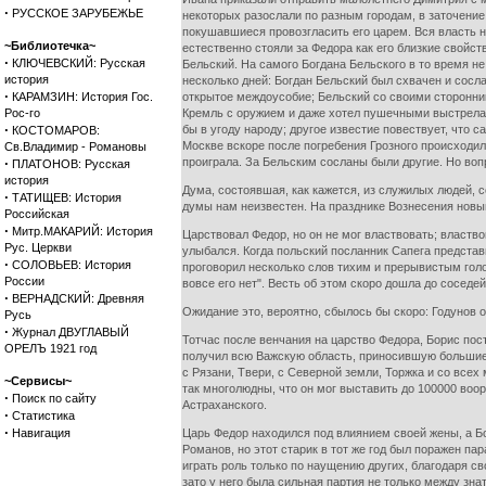
·
РУССКОЕ ЗАРУБЕЖЬЕ
некоторых разослали по разным городам, в заточение,
покушавшиеся провозгласить его царем. Вся власть н
~Библиотечка~
естественно стояли за Федора как его близкие свойст
·
КЛЮЧЕВСКИЙ: Русская
Бельский. На самого Богдана Бельского в то время не
история
несколько дней: Богдан Бельский был схвачен и сосл
·
КАРАМЗИН: История Гос.
открытое междоусобие; Бельский со своими сторонник
Рос-го
Кремль с оружием и даже хотел пушечными выстрелами
·
бы в угоду народу; другое известие повествует, что с
КОСТОМАРОВ:
Москве вскоре после погребения Грозного происходил
Св.Владимир - Романовы
·
проиграла. За Бельским сосланы были другие. Но воп
ПЛАТОНОВ: Русская
история
Дума, состоявшая, как кажется, из служилых людей, с
·
ТАТИЩЕВ: История
думы нам неизвестен. На празднике Вознесения новы
Российская
·
Митр.МАКАРИЙ: История
Царствовал Федор, но он не мог властвовать; властв
Рус. Церкви
улыбался. Когда польский посланник Сапега представ
·
СОЛОВЬЕВ: История
проговорил несколько слов тихим и прерывистым голосо
России
вовсе его нет". Весть об этом скоро дошла до соседе
·
ВЕРНАДСКИЙ: Древняя
Ожидание это, вероятно, сбылось бы скоро: Годунов о
Русь
·
Журнал ДВУГЛАВЫЙ
Тотчас после венчания на царство Федора, Борис по
ОРЕЛЪ 1921 год
получил всю Важскую область, приносившую большие д
с Рязани, Твери, с Северной земли, Торжка и со всех
~Сервисы~
так многолюдны, что он мог выставить до 100000 воо
·
Поиск по сайту
Астраханского.
·
Статистика
·
Навигация
Царь Федор находился под влиянием своей жены, а Бо
Романов, но этот старик в тот же год был поражен па
играть роль только по наущению других, благодаря с
зато у него была сильная партия не только между зн