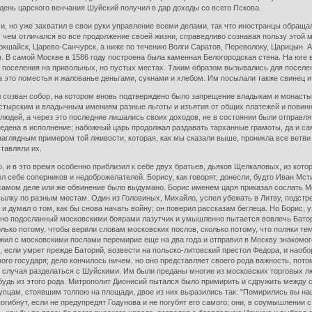
 день царского венчания Шуйский получил в дар доходы со всего Пскова.
, но уже захватил в свои руки управление всеми делами, так что иностранцы обращал
, чем отличался во все продолжение своей жизни, справедливо сознавая пользу этой 
окшайск, Царево-Санчурск, а ниже по течению Волги Саратов, Переволоку, Царицын. 
В самой Москве в 1586 году построена была каменная Белогородская стена. На юге в
я поселения на привольных, но пустых местах. Таким образом вызывались для поселе
 это поместья и жалованье деньгами, сукнами и хлебом. Им посылали также свинец и
ыл созван собор, на котором вновь подтверждено было запрещение владыкам и монаст
тырским и владычным имениям разные льготы и изъятия от общих платежей и повиннос
людей, а через это последние лишались своих доходов, не в состоянии были отправля
едена в исполнение; набожный царь продолжал раздавать тарханные грамоты, да и са
наглядным примером той лживости, которая, как мы сказали выше, проникла все ветви
тавляли их.
о, и в это время особенно приблизил к себе двух братьев, дьяков Щелкаловых, из кот
л себе соперников и недоброжелателей. Борису, как говорят, донесли, будто Иван Мсти
 самом деле или же обвинение было выдумано. Борис именем царя приказал сослать М
ылку по разным местам. Один из Головиных, Михайло, успел убежать в Литву, подстрек
и думал о том, как бы снова начать войну; он поверил рассказам беглеца. Но Борис, 
рочно подосланный московскими боярами лазутчик и умышленно пытается вовлечь Батор
лько потому, чтобы верили словам московских послов, сколько потому, что поляки те
лжил с московскими послами перемирие еще на два года и отправил в Москву знакомо
е, если умрет прежде Баторий, возвести на польско-литовский престол Федора, и наоб
ивого государя; дело кончилось ничем, но оно представляет своего рода важность, по
случая разделаться с Шуйскими. Им были преданы многие из московских торговых люд
будь из этого рода. Митрополит Дионисий пытался было примирить и сдружить между с
упцам, стоявшим толпою на площади, двое из них выразились так: "Помирились вы наши
погибнут, если не предупредят Годунова и не погубят его самого; они, в соумышлении 