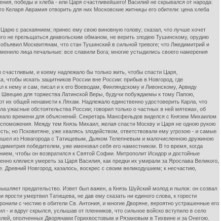
ения, победы и хлеба - или Царя счастливейшего! Василий не скрывался от народа:
го Келаря Аврамия отворить для них Московские житницы его обители: цена хлеба
 Царю с раскаянием; принес ему свою виновную голову; сказал, что лучше хочет
 его не прельщаться диавольским обманом, не верить злодею Тушинскому, орудию
 объявил Москвитянам, что стан Тушинский в сильной тревоге; что Лжедимитрий и
зменило лица печальные: все славили Бога; многие устыдились своего намерения
 счастливым, и коему надлежало бы только жить, чтобы спасти Царя,
, чтобы искать защитников России вне России: прибыв в Новгород, где
 к нему и сам, писал и к его Воеводам, Финляндскому и Ливонскому, Арвиду
а Швецию для торжества Латинской Веры, будучи побуждаемы к тому Папою,
 их общей ненависти к Ляхам. Надлежало единственно удостоверить Карла, что
ла ужасные обстоятельства России; говорил только о частных в ней мятежах, об
емало времени для объяснений. Секретарь Мансфельдов виделся с Князем Михаилом
 вспоможения. Между тем Князь Михаил, желая спасти Москву и Царя не одною рукою
ть; но Псковитяне, уже хвалясь злодейством, ответствовали ему угрозою - и самые
 вышел из Новагорода с Татищевым, Дьяком Телепневым и малочисленною дружиною
едимитрия победителем, уже именовал себя его наместником. В то время, когда
ением, чтобы он возвратился к Святой Софии. Митрополит Исидор и достойные
ренно клялися умереть за Царя Василия, как предки их умирали за Ярослава Великого,
е. Древний Новгород, казалось, воскрес с своим великодушием; к несчастию,
ышляет предательство. Извет был важен, а Князь Шуйский молод и пылок: он созвал
и ярости умертвил Татищева, не дав ему сказать ни единого слова, к горести
оронили с честию в обители Св. Антония, и многие Дворяне, вероятно устрашенные его
л - и вдруг скрылся, услышав от пленников, что сильное войско вступило в село
телей, ополченных Дворянами Горихвостовым и Рязановым в Тихвине и за Онегою.