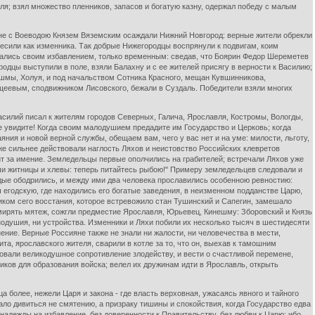
ля; взял множество пленников, запасов и богатую казну, одержал победу с малым
яне с Воеводою Князем Вяземским осаждали Нижний Новгород: верные жители обрекли
есили как изменника. Так добрые Нижегородцы воспрянули к подвигам, коим
ались своим избавлением, только временным: сведав, что Боярин Федор Шереметев
родцы выступили в поле, взяли Балахну и с ее жителей присягу в верности к Василию;
Решмы, Холуя, и под начальством Сотника Красного, мещан Кувшинникова,
щеевым, сподвижником Лисовского, бежали в Суздаль. Победители взяли многих
асилий писал к жителям городов Северных, Галича, Ярославля, Костромы, Вологды,
ие увидите! Когда своим малодушием предадите им Государство и Церковь; когда
аяния и новой верной службы, обещаем вам, чего у вас нет и на уме: милости, льготу,
е сильнее действовали наглость Ляхов и неистовство Российских клевретов
оит за имение. Земледельцы первые ополчились на грабителей; встречали Ляхов уже
наши житницы и хлевы: теперь питайтесь рыбою!" Примеру земледельцев следовали и
рдые ободрились, и между ими два человека прославились особенною ревностию:
 егодскую, где находились его богатые заведения, в неизменном подданстве Царю,
ником сего восстания, которое встревожило стан Тушинский и Сапегин, замешало
мирять мятеж, сожгли предместие Ярославля, Юрьевец, Кинешму: Зборовский и Князь
нодушия, ни устройства. Изменники и Ляхи побили их несколько тысяч в шестидесяти
нение. Верные Россияне также не знали ни жалости, ни человечества в мести,
, ярославского жителя, сварили в котле за то, что он, выехав к тамошним
новали великодушное сопротивление злодейству, и вести о счастливой перемене,
ков для образования войска; велел их дружинам идти в Ярославль, открыть
 более, нежели Царя и закона - где власть верховная, ужасаясь явного и тайного
ало дивиться не смятению, а призраку тишины и спокойствия, когда Государство едва
надежды на избавление, без доверенности к Правительству, без любви к Царю: ибо