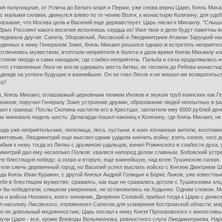
ссия полунощная, от Углича до Белого моря и Перми, уже снова верна Царю, Князь Мих
д с малыми силами, двинулся влево по те чению Волги, к монастырю Колязину, для уд
азывая, что Москва цела и Василий еще державствует. Царь писал к Михаилу. "Слыши
брых Россиян! какого веселия исполнишь сердца их! Имя твое и дело будут памятны во
следовала другая: Сапега, Зборовский, Лисовский и Лжедимитриев Атаман Заруцкий нах
денных к нему Генералом Зоме, Князь Михаил решился однако ж встретить неприятеля
отличились мужеством; втоптали неприятеля в болота и дали время Князю Михаилу из
тояли твердо и сами нападали, где слабел неприятель. Пальба и сеча продолжались н
, что утомленные Ляхи не могли удержать места битвы; их теснили до Рябова монастыр
дежде на успехи будущие и важнейшие. Он не гнал Ляхов и не мешал им возвратиться
шу!
я, Князь Михаил, оглашаемый церковным пением Иноков и звуком труб воинских как Ге
 воинов; поручил Генералу Зоме устроение дружин, образование людей неопытных в р
л к границе: Послы Скопина настигли его в Крестцах; заплатили ему 6000 рублей ден
ах миновало недель шесть: Делагарди пошел наконец к Колязину, где Князь Михаил, 
ода уже неприятельские, пепелища, леса, пустыни, в коих изгнанные жители, восплам
етевым, Лжедимитрий еще мыслил одним ударом кончить войну; взять силою, чего дол
рибыв к нему тогда из Литвы с дружиною удальцов, винил Рожинского в слабости духа,
имитрий дал ему несколько Полков: хваляся наперед делом славным, Бобовский устре
вую блестящую победу; а скоро и вторую, еще важнейшую, над всею Тушинскою силою.
хотели сжечь деревянный город; но Василий успел выслать войско с Князем Дмитрием
да Князь Иван Куракин, с другой Князья Андрей Голицын и Борис Лыков, уже известны
я в блестящем мужестве, сражаясь, как еще не сражались дотоле с Тушинскими злоде
ли бы победители, слишком умеренные, не остановились на Ходынке. Одним словом, М
а и войска Низового, коего чиновник, Дворянин Соловой, прибыл тогда к Царю с дон
л наголову Лисовского, отряженного Сапегою для усмирения Костромской области; ми
о не довольный медленностию, Царь послал к нему Князя Прозоровского с милостивым
нули Царю - все, кроме Воеводы Вельяминова, ревностного слуги Лжедимитриева. Нар