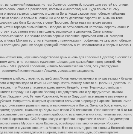
аил, исполненный надежды, но тем более осторожный, послал, для вестей к столице,
обного сообщения с Ярославлем, богатым и многолюдным. Туда прибыл к нему
м о твоем великом радении, и славим Бога. Когда ужасом или победою избавишь
 веки веков не только в нашей, но и во всех державах окрестных. А мы на тебя
одился уже близ Колязина, в селе Пирогове. Имея едва ли тысяч десять
, хотя и гораздо сильнейшего. Передовые рати сошлися на топких берегах Жабны:
готовиться, занять места выгодные, распорядить движения. Сапега напал
есколько часов. На закате солнца верные Россияне, призывая имя Св. Макария
я, и Князь Михаил вступил в Колязин с пленниками и трофеями, не хваляся победою,
 к постыдной для них осаде Троицкой, готовясь быть избавителем и Лавры и Москвы
ний отечества, неусыпно бодрствовал день и ночь для спасения Царства; сносился с
атном деле, и нетерпеливо ждал всех Шведов для дальнейших предприятий. Но
ьгами, 5000 рублей соболями, и Князь Михаил взял на себя, без утверждения
не тревожимый изменниками и Ляхами, усиливался ежедневно.
ененные злобою, стерегли, истребляли Ляхов малочисленных в их разъездах - будучи
го и тщетно ждал от измены и голода: взять Москву вместе с Царем и Царством. В
 уверяя, что Москва спасается единственно бездействием Тушинского войска и
мился к городу; но Царские Воеводы не допустили его и до предместия: вышли,
 Сам Лжедимитрий, Гетман Рожинский, Атаман Заруцкий, все знатные изменники и
 Шуйским. Неприятель быстрым движением вломился в средину Царских Полков, смял
е достоинствами ратными, напали на изменников и Ляхов. Зачался бой, в коем, по
ями; одолели, гнали их до Ходынки и взяли 700 пленников. Ужас неприятеля был так
осковитяне сами дивились своей храбрости, вселенной в них счастливыми вестями о
есением Шереметева. Сей Боярин везде истреблял неприятеля и власть Лжедимитрия
рно вступил в Муром и, взяв Касимов, освободил там многих верных Россиян,
 словом и с указом спешить к Москве. В то же время древняя столица Боголюбского
од велел ему исповедаться в церкви, вывел его на площадь, объявил врагом