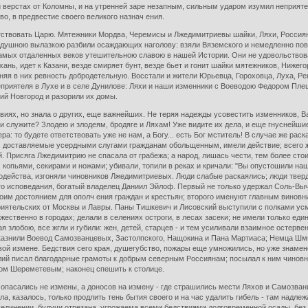
ти верстах от Коломны, и на утренней заре незапным, сильным ударом изумил неприяте
во, в предвестие своего великого назнач ения.
ятствовать Царю. Мятежники Мордва, Черемисы и Лжедимитриевы шайки, Ляхи, Росси
нодушною вылазкою разбили осаждающих наголову: взяли Вяземского и немедленно пов
самых отдаленных веков утешительною славою в нашей Истории. Они не удовольствов
ань, идет к Казани, везде смиряет бунт, везде бьет и гонит шайки мятежников, Нижего
еняя в них ревность добродетельную. Восстали и жители Юрьевца, Гороховца, Луха, 
еприятеля в Лухе и в селе Дунилове: Ляхи и наши изменники с Воеводою Федором Пле
ий Новгород и разорили их домы.
иях, но знала о других, еще важнейших. Не теряя надежды усовестить изменников, В
 и служите? Злодею и злодеям, бродяге и Ляхам! Уже видите их дела, и еще гнуснейш
ра: то будете ответствовать уже не нам, а Богу... есть Бог мститель! В случае же раск
, доставляемые усердными слугами гражданам обольщенным, имели действие; всего ж
ей. Присяга Лжедимитрию не спасала от грабежа; а народ, лишась чести, тем более ст
м, копьями, секирами и ножами; убивали, топили в реках и кричали: "Вы опустошили 
злодейства, изгоняли чиновников Лжедимитриевых. Люди слабые раскаялись; люди тве
го исповедания, богатый владелец Даниил Эйлоф. Первый не только удержал Соль-Выч
своим достоянием для ополч ения граждан и крестьян; второго именуют главным винов
приятельских от Москвы и Лавры. Паны Тишкевич и Лисовский выступили с полками ус
ественно в городах; делали в селениях остроги, в лесах засеки; не имели только еди
я злобою, все жгли и губили: жен, детей, старцев - и тем усиливали взаимное остерве
казнили Воевод Самозванцевых, Застолпского, Нащокина и Пана Мартиаса; Немца Шмита
овой измене. Бедствия сего края, душегубство, пожары еще умножились, но уже знаме
лий писал благодарные грамоты к добрым северным Россиянам; посылал к ним чиновни
ом Шереметевым; наконец спешить к столице.
опасались не измены, а доносов на измену - где страшились мести Ляхов и Самозванца
 казалось, только продлить тень бытия своего и на час удалить гибель - там надлеж
единении, будучи отрезана, угрожаема всеми бедствиями долговременной осады, без 