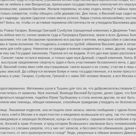
же не любили в нем Венценосца, приписывая государственные злополучия его неразум
разномыслие, хранили Василия. Желали перемены; но кому отдать венец? в тайных пр
столько клевретов, чтобы обещать себе державство. Дни текли, и Василий еще сидел 
луч надежды: оружие Царское снова имело успехи; Лавра стояла непоколебимо; восток 
мя? боясь ли, чтобы сч астливая перемена обстоятельств не утвердила Василиева де
ь Роман Гагарин, Воевода Григорий Сунбулов (прощенный изменник) и Дворянин Тимоф
на лобное место; силою привели туда и Патриарха Ермогена; звали и всех Думных Боя
насилием; что сие беззаконие произвело все распри и мятежи, междоусобие и самозва
вы в таком волнении. Не стыдились и клеветы грубой: обвиняли Василия даже в нетр
уднили для себя удачу. Немногие из граждан и воинов соединились с ними; другие, по
ли ему как Государю законному. Пороков его не ведаем. И кто дал вам право располаг
. Синклит также остался верным, и только один муж Думный, старый изменник, Князь 
м выслушав предложение свергнуть Царя и быть участниками беззаконного веча, с др
, Василий снова явил себя неустрашимым: смело вышел к их сонму; стал им в лицо и 
Думы земской. Да соберутся великие Бояре и чины государственные, и в моем присутс
илась в ужас: Гагарин, Сунбулов, Грязной и с ними 300 человек бежали; а вся Москва 
едолговременно. Мятежники ушли в Тушино для того ли, что доброжелательствовали Са
очистилась от крамолы. Муж знатный, Воевода Василий Бутурлин, донес Царю, что Бо
сделаться предателем, подобно Юрию Трубецкому и столь многим другим, но мог быть и
олняли ими темницы, обещая невинным, спокойным гражданам утвердить их безопасн
олице. Лишаемая подвозов, она истощила свои запасы; имела сообщение с одною Коло
весь хлеб в Москве и в окрестностях и ежедневно возвышали его цену, так что четве
аведливую и запрещал безбожную; купцы не слушались: скрывали свое изобилие и про
ев, богачей в храм Успения, и пред олтарем Всевышнего заклинали быть человеколюбив
меры со слезами уверяли, что у них нет запасов, и бессовестно обманывали, думая е
счастного; от него кровопролитие и голод!" Люди, уверенные в обмане мнимого Димитр