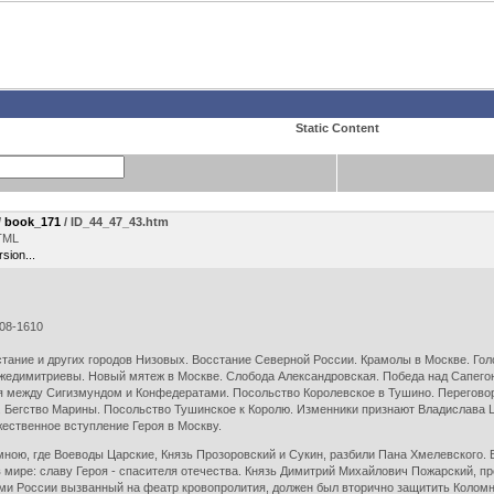
Static Content
/
book_171
/ ID_44_47_43.htm
TML
rsion...
8-1610
тание и других городов Низовых. Восстание Северной России. Крамолы в Москве. Гол
Лжедимитриевы. Новый мятеж в Москве. Слобода Александровская. Победа над Сапегою
 между Сигизмундом и Конфедератами. Посольство Королевское в Тушино. Перегово
. Бегство Марины. Посольство Тушинское к Королю. Изменники признают Владислава Ц
ественное вступление Героя в Москву.
ною, где Воеводы Царские, Князь Прозоровский и Сукин, разбили Пана Хмелевского. В
мире: славу Героя - спасителя отечества. Князь Димитрий Михайлович Пожарский, пр
ями России вызванный на феатр кровопролития, должен был вторично защитить Колом