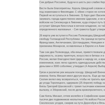
Сии добрые Россияне, будучи в шесть раз слабее Кер
Вести были благоприятны. Король Шведский словом и 
под знаменами в Финляндии. С обеих сторон не хотел
Первой не вступаться в Ливонию. 3) Карл дает Васил
занимать города единственно именем Царским, и не 
войском на Сигизмунда в Ливонии, куда открыл путь Ш
уступает Швеции Кексгольм в вечное владение, но та
определенного жалованья. - Сия грамота будет утве
26 марта уже вступил в Россию Полководец Шведский
свободу Голландской Республики. На границе встрет
Французами, Англичанами, Шотландцами, Немцами и Ни
преемника Монархов, ославленных в Европе и в Азии 
Там сии два Полководца, оба юные, приветствовали д
наружность, осанку приятную, искусство в битвах и 
России, желая благоденствия Царю и народу ее, а вра
изменников, коих легко одолеть единодушным действи
деньгами и 3000 соболями; утвердил (4 Апреля) Выбор
Грязи и разлитие рек мешали походу. Шведский Воена
измена: Князь Михаил имел другую мысль. Еще до при
Скопин велел ему возвратиться, чтобы не тратить вр
до уезда Торопецкого, одержали (25 Апреля) победу н
Князь Григорий Шаховской с тремя тысячами изменнико
вылазку, и Зборовский, после дела кровопролитного, о
Сам Князь Михаил, отпев молебен в Софийском храме,
тысячи две подвижников неопытных! Но войско Росси
Смоленских уездов, смирив на пути Дорогобуж и Вязь