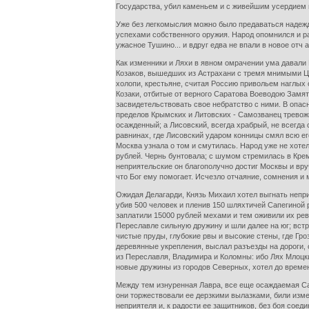
Государства, убил каменьем и с живейшим усердием 
Уже без легкомыслия можно было предаваться надежд
успехами собственного оружия. Народ опомнился и ра
ужасное Тушино... и вдруг едва не впали в новое отч 
Как изменники и Ляхи в явном омрачении ума давали 
Козаков, вышедших из Астрахани с тремя мнимыми Цар
холопи, крестьяне, считая Россию привольем наглых 
Козаки, отбитые от верного Саратова Воеводою Замят
засвидетельствовать свое небратство с ними. В опас
пределов Крымских и Литовских - Самозванец тревожи
осажденный; а Лисовский, всегда храбрый, не всегд
равнинах, где Лисовский ударом конницы смял всю е
Москва узнала о том и смутилась. Народ уже не хоте
рублей. Чернь бунтовала; с шумом стремилась в Кремл
неприятельские он благополучно достиг Москвы и вру
что Бог ему помогает. Исчезло отчаяние, сомнения и
Ожидая Делагарди, Князь Михаил хотел выгнать непри
убив 500 человек и пленив 150 шляхтичей Сапегиной 
заплатили 15000 рублей мехами и тем оживили их рев
Переславле сильную дружину и шли далее на юг; вст
чистые пруды, глубокие рвы и высокие стены, где Гр
деревянные укрепления, выслал разъезды на дороги, 
из Переславля, Владимира и Коломны: ибо Лях Млоцки
новые дружины из городов Северных, хотел до времен
Между тем изнуренная Лавра, все еще осаждаемая Са
они торжествовали ее дерзкими вылазками, били изме
неприятеля и, к радости ее защитников, без боя соеди