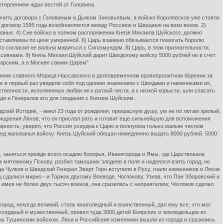
етерпением ждал вестей от Головина.
ючить договора с Головиным и Дьяком Зиновьевым, а войско Королевское уже стояло
 договор 1595 года возобновляется между Россиею и Швециею на веки веков. 2)
ванье. 4) Сие войско в полном распоряжении Князя Михаила Шуйского; должно
оставляемы по цене умеренной. 6) Царь взаимно обязывается помогать Королю
о согласия не вольна мириться с Сигизмундом. 8) Царь, в знак признательности,
ссиянами. 9) Князь Михаил Шуйский дарит Шведскому войску 5000 рублей не в счет
арским, а в Москве самим Царем".
ижник славного Морица Нассавского в долговременном кровопролитном борении за
е в первый раз увидели себя под одними знаменами с Шведами и наемниками их,
енности, исполненных любви не к ратной чести, а к низкой корысти, шли спасать
и и Генералов его для свидания с Князем Шуйским...
кий Историк, - имел 23 года от рождения, прекрасную душу, ум не по летам зрелый,
хищрения Ляхов; что он прислал рать и готовит еще сильнейшую для вспоможения
одарность; уверял, что Россия усердна к Царю и волнуема только малым числом
еред жалованья войску: Князь Шуйский обещал немедленно выдать 8000 рублей, 5000
, заняться прежде всего осадою Копорья, Иванягорода и Ямы, где Царствовала
мятежному Пскову, разбил тамошних злодеев в поле и надеялся взять город; но
а Чулков и Шведский Генерал Эверт Горн вступили в Русу, гнали изменников и Ляхов
 сдалися мирно - и Торжок другому Воеводе, Чоглокову. Узнав, что Пан Зборовский и
: имея не более двух тысяч воинов, они сразились с неприятелем; Чоглоков сделал
род, некогда великий, столь многолюдный и воинственный, дал ему все, что мог:
усердный и мужественный, привел туда 3000 детей Боярских и земледельцев из
ны Тушинским войском. Ляхи и Российские изменники вышли из города и сразились