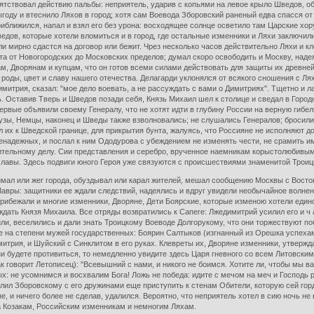
ятствовал действию пальбы: неприятель, ударив с копьями на левое крыло Шведов, об
году и втеснило Ляхов в город; хотя сам Воевода Зборовский раненый едва спасся от
риближился, напал и взял его без урона: восходящее солнце осветило там Царские хо
ов, которые хотели вломиться и в город, где остальные изменники и Ляхи заключили
или мирно сдастся на договор или бежит. Чрез несколько часов действительно Ляхи и 
та от Новогородских до Московских пределов; думал скоро освободить и Москву, надея
м, Дворянам и купцам, что он готов всеми силами действовать для защиты их древней 
оды, цвет и славу нашего отечества. Делагарди уклонялся от всякого сношения с Лях
итрия, сказал: "мое дело воевать, а не рассуждать с вами о Димитриях". Тщетно и л
. Оставив Тверь и Шведов позади себя, Князь Михаил шел к столице и сведал в Городн
рвые объявили своему Генералу, что не хотят идти в глубину России на верную гибел
цузы, Немцы, наконец и Шведы также взволновались; не слушались Генералов; бросили
л их к Шведской границе, для прикрытия бунта, жалуясь, что Россияне не исполняют д
надежных, и послал к ним Ододурова с убеждением не изменять чести, не срамить име
ительному делу. Сии представления и серебро, врученное наемникам корыстолюбивым,
славы. Здесь подвиги юного Героя уже связуются с происшествиями знаменитой Троиц
имал или жег города, обуздывал или карал жителей, мешал сообщению Москвы с Восто
авры: защитники ее ждали следствий, надеялись и вдруг увидели необычайное волнен
 прибежали и многие изменники, Дворяне, Дети Боярские, которые изменою хотели един
 ждать Князя Михаила. Все отряды возвратились к Сапеге: Лжедимитрий усилил его и ч
ли, веселились и дали знать Троицкому Воеводе Долгорукому, что они торжествуют п
ые на степени мужей государственных: Боярин Салтыков (изгнанный из Орешка успеха
митрия, и Шуйский с Синклитом в его руках. Клевреты их, Дворяне изменники, утверж
дни будете противиться, то немедленно увидите здесь Царя гневного со всем Литовс
к говорит Летописец): "Всевышний с нами, и никого не боимся. Хотите ли, чтобы мы 
ых: не усомнимся и восхвалим Бога! Ложь не победа: идите с мечом на меч и Господь 
олил Зборовскому с его дружинами еще приступить к стенам Обители, которую сей гор
е, и ничего более не сделав, удалился. Вероятно, что неприятель хотел в сию ночь не
а Козакам, Российским изменникам и немногим Ляхам.