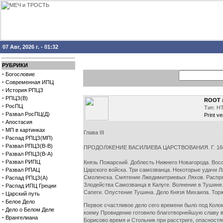
07 Авг, 2026 г. - 01:32
РУБРИКИ
·
Богословие
·
Современная ИПЦ
·
История РПЦЗ
·
РПЦЗ(В)
ROOT
·
РосПЦ
Тип: H
·
Развал РосПЦ(Д)
Print ve
·
Апостасия
·
МП в картинках
Глава III
·
Распад РПЦЗ(МП)
·
Развал РПЦЗ(В-В)
ПРОДОЛЖЕНИЕ ВАСИЛИЕВА ЦАРСТВОВАНИЯ. Г. 160
·
Развал РПЦЗ(В-А)
·
Развал РИПЦ
Князь Пожарский. Доблесть Нижнего Новагорода. Восс
·
Развал РПАЦ
Царского войска. Три самозванца. Некоторые удачи 
·
Смоленска. Смятение Лжедимитриевых Ляхов. Распря
Распад РПЦЗ(А)
·
Злодейства Самозванца в Калуге. Волнение в Тушине
Распад ИПЦ Греции
Сапеги. Опустение Тушина. Дело Князя Михаила. Торж
·
Царский путь
·
Белое Дело
Первое счастливое дело сего времени было под Колом
·
Дело о Белом Деле
коему Провидение готовило благотворнейшую славу в 
·
Врангелиана
Борисово время и Стольник при расстриге, опасност