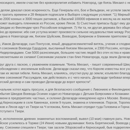
носицкого, имели счастие без кровопролития избавить Новгород, где Князь Михаил с н
делом доказал свою искренность. Еще Генералы его, Бое и Вильдман, не успели закл
и тратить времени и 28 Февраля подписали в Выборге следующие условия: "1) Мирный
ию 2000 конных и 3000 пеших ратников, а Василий 100000 ефимков в месяц на их жало
может выводить пленников из России, кроме Ляхов. 5) Съестные припасы будут ему д
ведам из Финляндии чрез Российские владения. 7) Ни та, ни другая держава без общег
йно до времени: ибо сия уступка может произвести сильное неудовольствие между Ро
рждена в Новегороде им, Князем Шуйским, Воеводою, Боярином и ближним приятелем Ц
, Иаков Делагарди, сын Понтусов, юный, двадцатисемилетний витязь, ученик и сподв
ил союзников Воевода Ододуров, высланный Князем Михаилом, и 2300 Россиян, которы
дерландцами. Сии 5000 разноземцев, большею частию людей без отеч ества и нравств
несметными их силами! Союзникам указали стан близ Новагорода, куда звали Делагард
руг друга с ласкою, с уважением взаимным. "Князь Михаил, - пишет современный Шведс
в обхождении с иноземным войском. Делагарди сказал ему, что Королю известны все у
гам их желая гибели. Князь Михаил, кланяясь, опустил руку до земли; изъявлял благ
ем союзников! Рассуждали, как действовать и с чего начать. Делагарди требовал вп
гский договор и сам проводил Делагарди до ворот крепости".
чальник хотел ждать просухи, и для безопасного сообщения с Ливониею и Финляндиею
бытия Шведов Воевода Осинин ходил из Новагорода с Детьми Боярскими и Козаками к 
емени в предприятиях частных, и склонил Делагарди немедленно идти к Москве. Воевод
ад Керносицким в селе Каменках, взяли 9 пушек, знамена и пленников. Порхов, Торопец
в и Ляхов идут из Твери на Ч оглокова, Князь Михаил отрядил туда Головина и Горна
тступил к Твери.
 исполненном древних знаменитых воспоминаний, вывел (10 мая) главную рать. Новго
йское усилилось в Торжке (24 Июня) новыми дружинами: Князь Борятинский, Воевода 
му. Союзники спешили к Твери; там засели Зборовский и Керносицкий, быв подкрепле