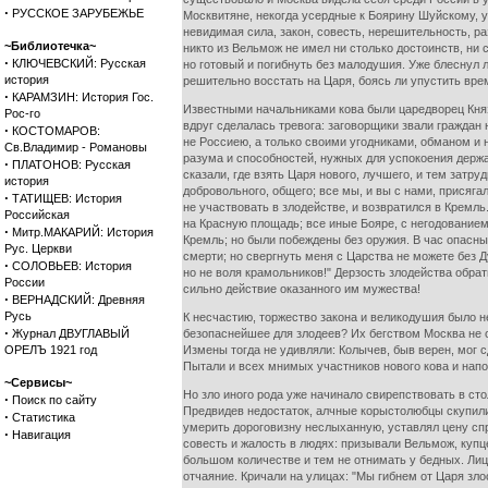
·
РУССКОЕ ЗАРУБЕЖЬЕ
Москвитяне, некогда усердные к Боярину Шуйскому, у
невидимая сила, закон, совесть, нерешительность, 
~Библиотечка~
никто из Вельмож не имел ни столько достоинств, ни 
·
КЛЮЧЕВСКИЙ: Русская
но готовый и погибнуть без малодушия. Уже блеснул 
история
решительно восстать на Царя, боясь ли упустить вре
·
КАРАМЗИН: История Гос.
Известными начальниками кова были царедворец Княз
Рос-го
вдруг сделалась тревога: заговорщики звали граждан 
·
КОСТОМАРОВ:
не Россиею, а только своими угодниками, обманом и 
Св.Владимир - Романовы
разума и способностей, нужных для успокоения держа
·
ПЛАТОНОВ: Русская
сказали, где взять Царя нового, лучшего, и тем затр
история
добровольного, общего; все мы, и вы с нами, присяга
·
ТАТИЩЕВ: История
не участвовать в злодействе, и возвратился в Кремль
Российская
на Красную площадь; все иные Бояре, с негодование
·
Митр.МАКАРИЙ: История
Кремль; но были побеждены без оружия. В час опасный
Рус. Церкви
смерти; но свергнуть меня с Царства не можете без 
·
СОЛОВЬЕВ: История
но не воля крамольников!" Дерзость злодейства обрат
России
сильно действие оказанного им мужества!
·
ВЕРНАДСКИЙ: Древняя
Русь
К несчастию, торжество закона и великодушия было н
·
Журнал ДВУГЛАВЫЙ
безопаснейшее для злодеев? Их бегством Москва не 
ОРЕЛЪ 1921 год
Измены тогда не удивляли: Колычев, быв верен, мог 
Пытали и всех мнимых участников нового кова и нап
~Сервисы~
Но зло иного рода уже начинало свирепствовать в ст
·
Поиск по сайту
Предвидев недостаток, алчные корыстолюбцы скупили 
·
Статистика
умерить дороговизну неслыханную, уставлял цену спр
·
Навигация
совесть и жалость в людях: призывали Вельмож, купц
большом количестве и тем не отнимать у бедных. Лице
отчаяние. Кричали на улицах: "Мы гибнем от Царя зло