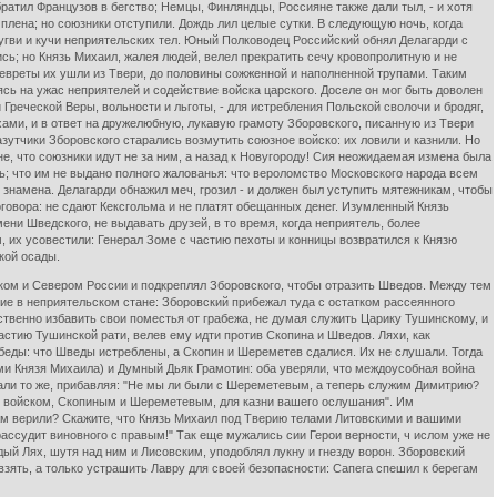
ратил Французов в бегство; Немцы, Финляндцы, Россияне также дали тыл, - и хотя
 плена; но союзники отступили. Дождь лил целые сутки. В следующую ночь, когда
ругви и кучи неприятельских тел. Юный Полководец Российский обнял Делагарди с
сь; но Князь Михаил, жалея людей, велел прекратить сечу кровопролитную и не
клевреты их ушли из Твери, до половины сожженной и наполненной трупами. Таким
сь на ужас неприятелей и содействие войска царского. Доселе он мог быть доволен
Греческой Веры, вольности и льготы, - для истребления Польской сволочи и бродяг,
ами, и в ответ на дружелюбную, лукавую грамоту Зборовского, писанную из Твери
азутчики Зборовского старались возмутить союзное войско: их ловили и казнили. Но
е, что союзники идут не за ним, а назад к Новугороду! Сия неожидаемая измена была
ь; что им не выдано полного жалованья: что вероломство Московского народа всем
 знамена. Делагарди обнажил меч, грозил - и должен был уступить мятежникам, чтобы
оговора: не сдают Кексгольма и не платят обещанных денег. Изумленный Князь
ни Шведского, не выдавать друзей, в то время, когда неприятель, более
 их усовестили: Генерал Зоме с частию пехоты и конницы возвратился к Князю
кой осады.
ком и Севером России и подкреплял Зборовского, чтобы отразить Шведов. Между тем
ие в неприятельском стане: Зборовский прибежал туда с остатком рассеянного
ственно избавить свои поместья от грабежа, не думая служить Царику Тушинскому, и
 астию Тушинской рати, велев ему идти против Скопина и Шведов. Ляхи, как
обеды: что Шведы истреблены, а Скопин и Шереметев сдалися. Их не слушали. Тогда
ми Князя Михаила) и Думный Дьяк Грамотин: оба уверяли, что междоусобная война
дали то же, прибавляя: "Не мы ли были с Шереметевым, а теперь служим Димитрию?
ким войском, Скопиным и Шереметевым, для казни вашего ослушания". Им
вам верили? Скажите, что Князь Михаил под Тверию телами Литовскими и вашими
рассудит виновного с правым!" Так еще мужались сии Герои верности, ч ислом уже не
дый Лях, шутя над ним и Лисовским, уподоблял лукну и гнезду ворон. Зборовский
 взять, а только устрашить Лавру для своей безопасности: Сапега спешил к берегам