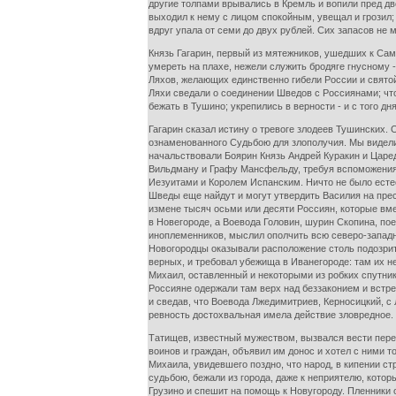
другие толпами врывались в Кремль и вопили пред дв
выходил к нему с лицом спокойным, увещал и грозил;
вдруг упала от семи до двух рублей. Сих запасов не м
Князь Гагарин, первый из мятежников, ушедших к Сам
умереть на плахе, нежели служить бродяге гнусному
Ляхов, желающих единственно гибели России и святой
Ляхи сведали о соединении Шведов с Россиянами; что
бежать в Тушино; укрепились в верности - и с того дн
Гагарин сказал истину о тревоге злодеев Тушинских.
ознаменованного Судьбою для злополучия. Мы видели,
начальствовали Боярин Князь Андрей Куракин и Царе
Вильдману и Графу Мансфельду, требуя вспоможения 
Иезуитами и Королем Испанским. Ничто не было есте
Шведы еще найдут и могут утвердить Василия на прес
измене тысяч осьми или десяти Россиян, которые в
в Новегороде, а Воевода Головин, шурин Скопина, по
иноплеменников, мыслил ополчить всю северо-западну
Новогородцы оказывали расположение столь подозри
верных, и требовал убежища в Иванегороде: там их н
Михаил, оставленный и некоторыми из робких спутник
Россияне одержали там верх над беззаконием и встрет
и сведав, что Воевода Лжедимитриев, Керносицкий, с
ревность достохвальная имела действие зловредное.
Татищев, известный мужеством, вызвался вести перед
воинов и граждан, объявил им донос и хотел с ними т
Михаила, увидевшего поздно, что народ, в кипении ст
судьбою, бежали из города, даже к неприятелю, котор
Грузино и спешит на помощь к Новугороду. Пленники