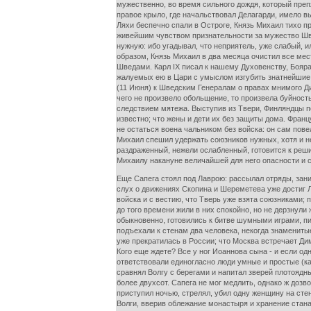
мужественно, во время сильного дождя, который преп
правое крыло, где начальствовал Делагарди, имело вы
Ляхи беспечно спали в Остроге, Князь Михаил тихо п
живейшим чувством признательности за мужество Швед
нужную: ибо угадывал, что неприятель, уже слабый, 
образом, Князь Михаил в два месяца очистил все мес
Шведами. Карл IX писал к нашему Духовенству, Бояра
жалуемых ею в Цари с умыслом изгубить знатнейшие р
(11 Июня) к Шведским Генералам о правах мнимого Дим
чего не произвело обольщение, то произвела буйность
следствием мятежа. Выступив из Твери, Финляндцы пе
известно; что жены и дети их без защиты дома. Фран
не остаться воена чальником без войска: он сам пове
Михаил спешил удержать союзников нужных, хотя и не
раздраженный, нежели ослабленный, готовится к реш
Михаилу накануне величайшей для него опасности и 
Еще Сапега стоял под Лаврою: рассылал отряды, зан
слух о движениях Скопина и Шереметева уже достиг Л
войска и с вестию, что Тверь уже взята союзниками;
до того времени жили в них спокойно, но не дерзнули
обыкновенно, готовились к битве шумными играми, пи
подъехали к стенам два человека, некогда знаменит
уже прекратилась в России; что Москва встречает Ди
Кого еще ждете? Все у ног Иоаннова сына - и если о
ответствовали единогласно люди умные и простые (ка
сравнял Волгу с берегами и напитал зверей плотоядн
более двухсот. Сапега не мог медлить, однако ж дозв
приступил ночью, стрелял, убил одну женщину на стен
Волги, вверив облежание монастыря и хранение стан