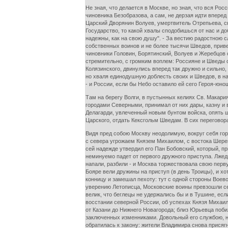
Не зная, что делается в Москве, но зная, что вся Ро
чиновника Безобразова, а сам, не дерзая идти впере
Царский Дворянин Волуев, умертвитель Отрепьева, ск
Государство, то какой хвалы сподобишься от нас и до
надежны, как на свою душу". - За вестию радостною 
собственных воинов и не более тысячи Шведов, приве
чиновники Головин, Борятинский, Волуев и Жеребцов 
стремительно, с громким воплем: Россияне и Шведы с
Колязинского, двинулись вперед так дружно и сильно
но хваля единодушную доблесть своих и Шведов, в на
- и России, если бы Небо оставило ей сего Героя-юно
Там на берегу Волги, в пустынных келиях Св. Макари
городами Северными, принимал от них дары, казну и
Делагарди, увлеченный новым бунтом войска, опять ше
Царского, отдать Кексгольм Шведам. В сих переговор
Видя пред собою Москву неодолимую, вокруг себя гор
с севера угрожаем Князем Михаилом, с востока Шерем
сей надежде утвердил его Пан Бобовский, который, п
неминуемо падет от первого дружного приступа. Лжед
напали, разбили - и Москва торжествовала свою пер
Бояре вели дружины на приступ (в день Троицы), и 
конницу и замешал пехоту: тут с одной стороны Воево
уверению Летописца, Московские воины превзошли себ
велик, что беглецы не удержались бы и в Тушине, ес
восстании северной России, об успехах Князя Михаил
от Казани до Нижнего Новагорода; близ Юрьевца поби
заключенных изменниками. Довольный его службою, н
обратилась к закону: жители Владимира снова присяг