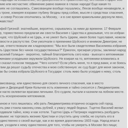
ию или несчастию: обвинение равно важное в глазах народа! Еще какая-то
ениях не соглашались. Самозванцем вообще гнушались; Ляхов вообще ненавидели, и
на троне, измеряя взорами глубину бездны пред собою, мысля о средствах спасения,
и север России ополчились за Москву, - и в сие время крамольники дерзнули явно,
ржавства?
ей Грязной: знатнейшие, вероятно, скрывались за ними до времени. 17 Февраля
р, торжественно предлагая им свести Василия с Царства и доказывая, что он избран
нцев; что Шуйский и не Царь, и не умеет быть Царем, имея более тщеславия, нежели
езвости и распутстве. Они умолчали о преемнике Шуйского и мнимом Димитрии; не
думав, ответствовали им хладнокровно: "Мы все были свидетелями Василиева избрания,
ать Царством без чинов государственных?" Ермоген, презирая угрозы, заклинал народ
Василий Голицын - вероятно, тайный благоприятель сего кова - выехал к мятежникам
ужинами усердными окружили Шуйского. Не взирая на то, мятежники вломились в
сказал голосом твердым: "Чего хотите? Если убить меня, то я пред вами, и не боюсь
твии да решат судьбу отечества и мою собственную: их суд будет для меня законом,
как бы снова избрала Шуйского в Государи: столь живо было усердие к нему, столь
мозванцу, или единственно для своего личного спасения, как в место
ярин и Дворецкий Крюк-Колычев есть изменник и тайно сносится с Лжедимитрием.
 нагло оклеветан врагами личными. Его судили, пытали и казнили на лобном месте.
ость искоренением мятежников.
мною и того лишилась: ибо рать Лжедимитриева вторично осадила сей город.
рть ржи стоила наконец семь рублей, к ужасу людей бедных. Тщетно Василий желал
давали тайно, кому и как хотели. Тщетно Царь и Патриарх надеялись разбудить
ыми: не торговать жизнию Христиан и спустить цену хлеба; не скупать его в
динственно о своей выгоде, как и во время дороговизны 1603 года. Народ впал в
ия, уходили к нему единственно для того, чтобы не умереть в Москве без пищи;