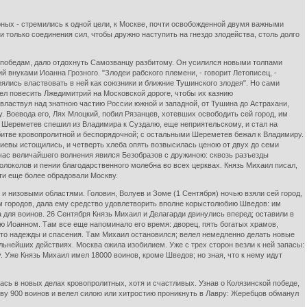
ных - стремились к одной цели, к Москве, почти освобожденной двумя важными
только соединения сил, чтобы дружно наступить на гнездо злодейства, столь долго
м победам, дало отдохнуть Самозванцу разбитому. Он усилился новыми толпами
внуками Иоанна Грозного. "Злодеи рабского племени, - говорит Летописец, -
ялись властвовать в ней как союзники и ближние Тушинского злодея". Но сами
ел повесить Лжедимитрий на Московской дороге, чтобы их казнию
 властвуя над знатною частию России южной и западной, от Тушина до Астрахани,
 Воевода его, Лях Млоцкий, побил Рязанцев, хотевших освободить сей город, им
, Шереметев спешил из Владимира к Суздалю, еще неприятельскому, и стал на
 битве кровопролитной и беспорядочной; с остальными Шереметев бежал к Владимиру.
миевы истощились, и четверть хлеба опять возвысилась ценою от двух до семи
в час величайшего волнения явился Безобразов с дружиною: сквозь разъезды
олоколов и пении благодарственного молебна во всех церквах. Князь Михаил писал,
ти еще более обрадовали Москву.
 низовыми областями. Головин, Волуев и Зоме (1 Сентября) ночью взяли сей город,
ем городов, дала ему средство удовлетворить вполне корыстолюбию Шведов: им
 для воинов. 26 Сентября Князь Михаил и Делагарди двинулись вперед; оставили в
ю Иоанном. Там все еще напоминало его время: дворец, пять богатых храмов,
есто надежды и спасения. Там Михаил остановился; велел немедленно делать новые
ьнейших действиях. Москва ожила изобилием. Уже с трех сторон везли к ней запасы:
 Уже Князь Михаил имел 18000 воинов, кроме Шведов; но зная, что к нему идут
сь в новых делах кровопролитных, хотя и счастливых. Узнав о Колязинской победе,
ову 900 воинов и велел силою или хитростию проникнуть в Лавру: Жеребцов обманул