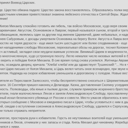
принял Воевод Царских.
е. Царство обмана падало: Царство закона восстановлялось. Образовались полки вер
достными кликами приветствовал знамена любезного отечества и Святой Веры. Ждали 
аяние!
Князю Михаилу спокойно готовить им гибель, так войско Московское, худо веря свои
евичами: Августом, Осиновиком и Лавром; первый назывался сыном, второй и третий 
обманщиков, являлись один за другим под именем Царевичей, даже небывалых, и наде
нею Сабуровым, с досады умертвили Осиновика на берегу Волги: Августа и Лавра вел
ностях не теряя дерзости - еще имея тысяч шестьдесят или более сподвижников - еще
л нападениями слободы Московские, перехватывал обозы на дорогах, теснил Коломну.
а сч астливый, загладил свои неудачи важным успехом. Винимый Царем в медленности
го многочисленную, худо устроенную пехоту. Легло немалое число низовых жителей в
л верить и победам Князя Михаила. В сие время голод снова усилился. Житницы Авра
ь; осаждала дворец; кричала: "Хлеба! хлеба! или да здравствует Тушинский! "... Но 
чил Царю письмо от Князя Михаила; а Царь велел читать оное всенародно, при звуке к
 мятеж. Надежда на скорое избавление уменьшила и дороговизну с голодом. Новые вес
ятеля из Переславля Залесского, чтобы беспрепятственно сноситься с Шереметевым и
рати. 16 Сентября пришел наконец и Делагарди. Казна, доставленная Скопину усерди
ность. Полководцы, оба юные и пылкие духом, служили примером искреннего братства
ретили, гнали малочисленных Ляхов и заняли Александровскую Слободу, прославленну
озный искал безопасного убежища от России и совести. Место ужасов обратилось в м
открыл сообщение с Москвою и ежедневно писал к Царю, чтобы условиться с ним в дал
й, сведав о вступлении союзников в Александровскую Слободу, удалился к Серпухову.
и только отражать неприятеля.
пегою, простирала руки к избавителю. Горсть ее неутомимых воителей еще уменьшила
нников и Ляхов, отнимали у них запасы и стада. Князь Михаил дал чиновнику Жеребц
нился с ними.