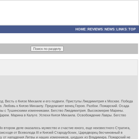
HOME
::
REVIEWS
::
NEWS
::
LINKS
::
TOP
од. Весть о Князе Михаиле и его подвиги. Приступы Лжедимитрия к Москве. Победа
. Любовь к Князю Михаилу. Предлагают венец Герою. Разбои. Пожарский. Осада
ры с Тушинскими изменниками. Бегство Лжедимитрия. Высокомерие Марины.
арем. Марина в Калуге. Успехи Князя Михаила. Освобождение Лавры. Бегство
о втором деле оказалось мужество и счастие юного, еще неизвестного Стратига,
оисходя от Всеволода III и Князей Стародубских, Царедворец бесчиновный в
ну от нападения Литвы и наших изменников, шедших из Владимира. Пожарский не