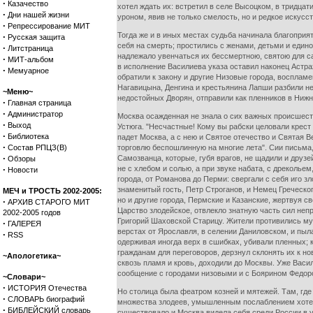
·
Казачество
хотел ждать их: встретил в селе Высоцком, в тридца
·
Дни нашей жизни
уроном, явив не только смелость, но и редкое искусст
·
Репрессирование МИТ
Тогда же и в иных местах судьба начинала благопри
·
Русская защита
себя на смерть; простились с женами, детьми и еди
·
Литстраница
надлежало увенчаться их бессмертною, святою для 
·
МИТ-альбом
в исполнение Василиева указа оставил наконец Астрах
·
Мемуарное
обратили к закону и другие Низовые города, восплам
Нагавицына, Денгина и крестьянина Лапши разбили н
~Меню~
недостойных Дворян, отправили как пленников в Нижн
·
Главная страница
·
Администратор
Москва осажденная не знала о сих важных происшеств
·
Выход
Устюга. "Несчастные! Кому вы рабски целовали крест
·
Библиотека
падет Москва, а с нею и Святое отечество и Святая Ве
·
Состав РПЦЗ(В)
торговлю беспошлинную на многие лета". Сии письма
·
Самозванца, которые, губя врагов, не щадили и друз
Обзоры
·
не с хлебом и солью, а при звуке набата, с дреколье
Новости
города, от Романова до Перми: свергали с себя иго 
знаменитый гость, Петр Строганов, и Немец Греческо
МЕЧ и ТРОСТЬ 2002-2005:
но и другие города, Пермские и Казанские, жертвуя 
·
АРХИВ СТАРОГО МИТ
Царство злодейское, отвлекло знатную часть сил не
2002-2005 годов
Григорий Шаховской Старицу. Жители противились муж
·
ГАЛЕРЕЯ
верстах от Ярославля, в селении Даниловском, и пыла
·
RSS
одерживая иногда верх в сшибках, убивали пленных; 
гражданам для переговоров, дерзнул склонять их к н
~Апологетика~
сквозь пламя и кровь, доходили до Москвы. Уже Васи
сообщение с городами низовыми и с Боярином Федор
~Словари~
·
ИСТОРИЯ Отечества
Но столица была феатром козней и мятежей. Там, где 
·
СЛОВАРЬ биографий
множества злодеев, умышленным послаблением хотела,
·
БИБЛЕЙСКИЙ словарь
существовало и Москва видела себя среди России в у