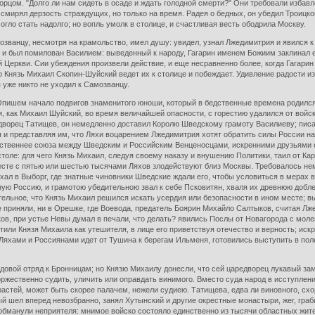
орцом. "Долго ли нам сидеть в осаде и ждать голодной смерти?" Они требовали избавл
 смирял дерзость страждущих, но только на время. Радея о бедных, он убедил Троицко
огло стать надолго; но вопль умолк в столице, и счастливая весть ободрила Москву.
озванцу, несмотря на крамольство, имел душу: увидел, узнал Лжедимитрия и явился к
 - и был помилован Василием: выведенный к народу, Гагарин именем Божиим заклинал
 Церкви. Сии убеждения произвели действие, и еще несравненно более, когда Гагарин
 Князь Михаил Скопин-Шуйский ведет их к столице и побеждает. Удивление радости и
я уже никто не уходил к Самозванцу.
 Опишем начало подвигов знаменитого юноши, который в бедственные времена родился
 как Михаил Шуйский, во время величайшей опасности, с горестию удалился от войска
дворец Татищев, он немедленно доставил Королю Шведскому грамоту Василиеву; писал
и представляя им, что Ляхи воцарением Лжедимитрия хотят обратить силы России н
ственнее союза между Шведским и Российским Венценосцами, искренними друзьями от
толе: для чего Князь Михаил, следуя своему наказу и внушению Политики, таил от Кар
месте с пятью или шестью тысячами Ляхов злодействуют близ Москвы. Требовалось н
ехал в Выборг, где знатные чиновники Шведские ждали его, чтобы условиться в мерах
ю Россию, и грамотою убедительною звал к себе Псковитян, хваля их древнюю доблес
тельное, что Князь Михаил решился искать усердия или безопасности в ином месте;
е приняли, ни в Орешке, где Воевода, предатель Боярин Михайло Салтыков, считая Лж
ов, при устье Невы думал в печали, что делать? явились Послы от Новагорода с мол
или Князя Михаила как утешителя, в лице его приветствуя отечество и верность; иск
 Ляхами и Россиянами идет от Тушина к берегам Ильменя, готовились выступить в пол
овой отряд к Бронницам; но Князю Михаилу донесли, что сей царедворец лукавый зам
оржественно судить, уличить или оправдать винимого. Вместо суда народ в исступлени
растей, может быть скорее палачем, нежели судиею. Татищева, едва ли виновного, сх
ый шел вперед невозбранно, занял Хутынский и другие окрестные монастыри, жег, граби
 обманули неприятеля: мнимое войско состояло единственно из тысячи областных жи