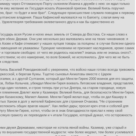
имиру через Оттоманскую Порту склоняли Иоанна к дружбе с нею: он ждал только
ли ему желание их Государя искать Иоанновой приязни. Великий Князь поручил
рею, брат: то будет и мне брат". Следующее происшествие служило поводом к первому
ултанские владения. Паша Кафинский жаловался на то Баязету, слагая вину на
. Удовлетворяя требованию оклеветанного друга и как бы единственно из
осударь всея Русии и ногих иных земель от Севера до Востока. Се наше слово к
 для обеих Держав. Они уже несколько раз жаловались мне на твоих чиновников: я
 в Азове и Кафе отнимают у наших купцев товары за полцены: в случае болезни одного
ые завещания не уважаемы: Турецкие чиновники не признают наследников, кроме самих
 и торговали свободно: от чего же родилось насилие? знаешь или не знаешь оного?..
ветствием; но его намерение, по воле Божией, не исполнилось. Для чего же не быть
м следствие.
Князь Василий Ромодановский с уверением, что войско наше готово всегда тревожить
Черкесской, к берегам Кумы. Тщетно сыновья Ахматовы вместе с Царем
аями, а с другой Султаном, который дал Менгли-Гирею 2000 воинов для его защиты.
ов, Лобан Колычев, убеждал Менгли-Гирея воевать Литовские владения, представляя,
да один человек, и строю теперь при устье Днепра, на старом городище, новую
и племянник Довлет жили у Казимира: Великий Князь, для безопасности Менгли-Гирея,
Царю Казанскому, Магмет-Аминю. Менгли-Гирей желал еще, чтобы он дал Каширу в
ятых Ханом в долг у жителей Кафинских для строения Очакова. "Не строением
беспокоить общих врагов наших". Хан любил дары; просил креч етов и соболей для
угу Менгли-Гирею, хотел, чтобы он в знак благодарности прислал к нему свой
сякую грамоту их переводили и ч итали Государю, который думал, что осторожность
ими двумя Державами, никоторая не хотела явной войны. Казимир, уже старый и
йну по внушению государственной мудрости: чем более медлил, тем более усиливался