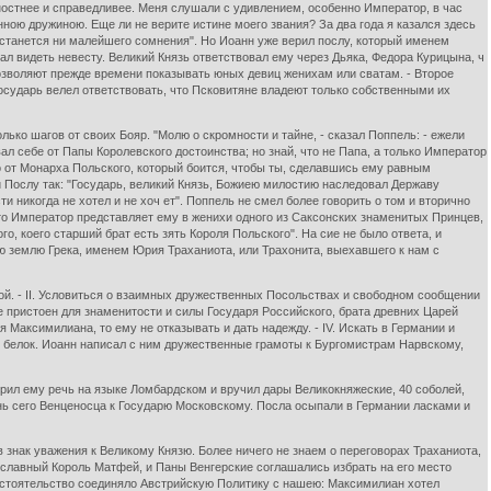
остнее и справедливее. Меня слушали с удивлением, особенно Император, в час
ною дружиною. Еще ли не верите истине моего звания? За два года я казался здесь
останется ни малейшего сомнения". Но Иоанн уже верил послу, который именем
л видеть невесту. Великий Князь ответствовал ему через Дьяка, Федора Курицына, ч
озволяют прежде времени показывать юных девиц женихам или сватам. - Второе
сударь велел ответствовать, что Псковитяне владеют только собственными их
ько шагов от своих Бояр. "Молю о скромности и тайне, - сказал Поппель: - ежели
вал себе от Папы Королевского достоинства; но знай, что не Папа, а только Император
о от Монарха Польского, который боится, чтобы ты, сделавшись ему равным
и Послу так: "Государь, великий Князь, Божиею милостию наследовал Державу
ти никогда не хотел и не хоч ет". Поппель не смел более говорить о том и вторично
о, то Император представляет ему в женихи одного из Саксонских знаменитых Принцев,
, коего старший брат есть зять Короля Польского". На сие не было ответа, и
ю землю Грека, именем Юрия Траханиота, или Трахонита, выехавшего к нам с
ой. - II. Условиться о взаимных дружественных Посольствах и свободном сообщении
не пристоен для знаменитости и силы Государя Российского, брата древних Царей
Максимилиана, то ему не отказывать и дать надежду. - IV. Искать в Германии и
00 белок. Иоанн написал с ним дружественные грамоты к Бургомистрам Нарвскому,
орил ему речь на языке Ломбардском и вручил дары Великокняжеские, 40 соболей,
знь сего Венценосца к Государю Московскому. Посла осыпали в Германии ласками и
в знак уважения к Великому Князю. Более ничего не знаем о переговорах Траханиота,
 славный Король Матфей, и Паны Венгерские соглашались избрать на его место
стоятельство соединяло Австрийскую Политику с нашею: Максимилиан хотел