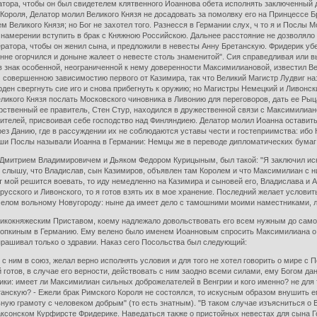
тора, чтобы он был свидетелем клятвенного Иоаннова обета исполнять заключенный до
ороля, Делатор молил Великого Князя не досадовать за помолвку его на Принцессе Бр
ем Великого Князя; но Бог не захотел того. Разнесся в Германии слух, ч то я и Послы 
о намерении вступить в брак с Княжною Российскою. Дальнее расстояние не дозволяло
ратора, чтобы он женил сына, и предложили в невесты Анну Бретанскую. Фридерик убе
енне огорчился и доныне жалеет о невесте столь знаменитой". Сия справедливая или 
ы в знак особенной, неограниченной к нему доверенности Максимилиановой, известил В
совершенною зависимостию первого от Казимира, так что Великий Магистр Лудвиг наз
ен свергнуть сие иго и снова прибегнуть к оружию; но Магистры Немецкий и Ливонск
еликого Князя послать Московского чиновника в Ливонию для переговоров, дать ее Рыц
рственный ее правитель, Стен Стур, находился в дружественной связи с Максимилиан
жителей, присвоивая себе господство над Финляндиею. Делатор молил Иоанна оставит
рез Данию, где в рассуждении их не соблюдаются уставы чести и гостеприимства: ибо
ши Послы называли Иоанна в Германии: Немцы же в переводе дипломатических бумаг у
 Дмитрием Владимировичем и Дьяком Федором Курицыным, был такой: "Я заключил ис
но слышу, что Владислав, сын Казимиров, объявлен там Королем и что Максимилиан с н
т мой решится воевать, то иду немедленно на Казимира и сыновей его, Владислава и 
усского и Ливонского, то я готов взять их в мое хранение. Последний желает услови
 челом вольному Новугороду: ныне да имеет дело с тамошними моими наместниками, л
еликокняжеским Приставом, коему надлежало довольствовать его всем нужным до само
опкиным в Германию. Ему велено было именем Иоанновым спросить Максимилиана о зд
спрашивал только о здравии. Наказ сего Посольства был следующий:
 с ним в союз, желал верно исполнять условия и для того не хотел говорить о мире 
готов, в случае его верности, действовать с ним заодно всеми силами, ему Богом дан
ики: имеет ли Максимилиан сильных доброжелателей в Венгрии и кого именно? не для 
етанскую? - Ежели брак Римского Короля не состоялся, то искусным образом внушить ем
ю грамоту с человеком добрым" (то есть знатным). "В таком случае изъясниться о В
Саксонском Курфирсте Фридерике. Наведаться также о пристойных невестах для сына Г