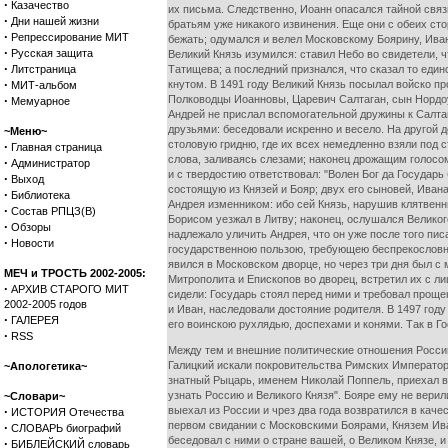
·
Казачество
их письма. Следственно, Иоанн опасался тайной связ
·
Дни нашей жизни
братьям уже никакого извинения. Еще они с обеих ст
·
Репрессирование МИТ
бежать; одумался и велел Московскому Боярину, Иван
·
Русская защита
Великий Князь изумился: ставил Небо во свидетели, 
·
Литстраница
Татищева; а последний признался, что сказал то един
·
кнутом. В 1491 году Великий Князь посылал войско пр
МИТ-альбом
·
Полководцы Иоанновы, Царевич Салтаган, сын Нордоул
Мемуарное
Андрей не прислал вспомогательной дружины к Салтаг
друзьями: беседовали искренно и весело. На другой д
~Меню~
столовую гридню, где их всех немедленно взяли под 
·
Главная страница
слова, заливаясь слезами; наконец дрожащим голосо
·
Администратор
и с твердостию ответствовал: "Волен Бог да Государ
·
Выход
состоящую из Князей и Бояр; двух его сыновей, Иван
·
Библиотека
Андрея изменником: ибо сей Князь, нарушив клятвен
·
Состав РПЦЗ(В)
Борисом уезжал в Литву; наконец, ослушался Великог
·
Обзоры
надлежало уличить Андрея, что он уже после того пи
·
Новости
государственною пользою, требующею беспрекословног
явился в Московском дворце, но через три дня был с 
МЕЧ и ТРОСТЬ 2002-2005:
Митрополита и Епископов во дворец, встретил их с л
·
АРХИВ СТАРОГО МИТ
сидели: Государь стоял перед ними и требовал проще
2002-2005 годов
и Иван, наследовали достояние родителя. В 1497 году
·
ГАЛЕРЕЯ
его воинскою рухлядью, доспехами и конями. Так в 
·
RSS
Между тем и внешние политические отношения России 
Галицкий искали покровительства Римских Императоро
~Апологетика~
знатный Рыцарь, именем Николай Поппель, приехал в М
узнать Россию и Великого Князя". Бояре ему не вери
~Словари~
·
выехал из России и чрез два года возвратился в кач
ИСТОРИЯ Отечества
первом свидании с Московскими Боярами, Князем Ив
·
СЛОВАРЬ биографий
беседовал с ними о стране вашей, о Великом Князе, и
·
БИБЛЕЙСКИЙ словарь