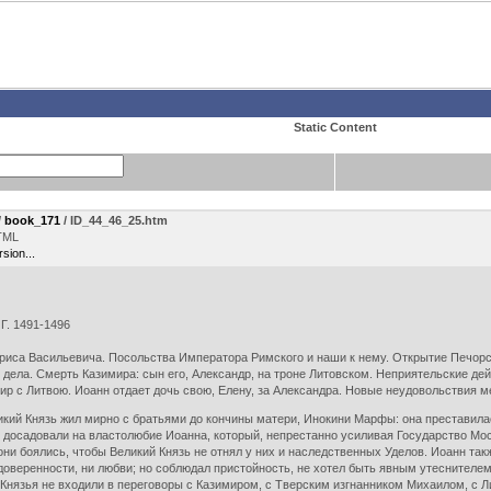
Static Content
/
book_171
/ ID_44_46_25.htm
TML
rsion...
 1491-1496
ориса Васильевича. Посольства Императора Римского и наши к нему. Открытие Печорс
дела. Смерть Казимира: сын его, Александр, на троне Литовском. Неприятельские де
ир с Литвою. Иоанн отдает дочь свою, Елену, за Александра. Новые неудовольствия 
ий Князь жил мирно с братьями до кончины матери, Инокини Марфы: она преставилась
 досадовали на властолюбие Иоанна, который, непрестанно усиливая Государство Мос
и боялись, чтобы Великий Князь не отнял у них и наследственных Уделов. Иоанн такж
 доверенности, ни любви; но соблюдал пристойность, не хотел быть явным утеснителем
и Князья не входили в переговоры с Казимиром, с Тверским изгнанником Михаилом, с