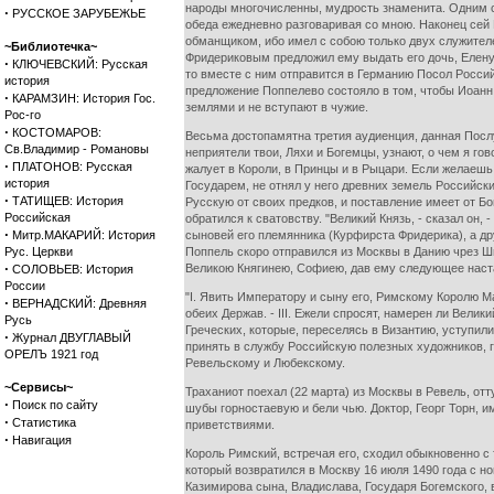
народы многочисленны, мудрость знаменита. Одним с
·
РУССКОЕ ЗАРУБЕЖЬЕ
обеда ежедневно разговаривая со мною. Наконец сей 
обманщиком, ибо имел с собою только двух служителе
~Библиотечка~
Фридериковым предложил ему выдать его дочь, Елену 
·
КЛЮЧЕВСКИЙ: Русская
то вместе с ним отправится в Германию Посол Россий
история
предложение Поппелево состояло в том, чтобы Иоанн
·
КАРАМЗИН: История Гос.
землями и не вступают в чужие.
Рос-го
·
КОСТОМАРОВ:
Весьма достопамятна третия аудиенция, данная Послу 
Св.Владимир - Романовы
неприятели твои, Ляхи и Богемцы, узнают, о чем я го
·
ПЛАТОНОВ: Русская
жалует в Короли, в Принцы и в Рыцари. Если желаешь
история
Государем, не отнял у него древних земель Российск
·
ТАТИЩЕВ: История
Русскую от своих предков, и поставление имеет от Бог
Российская
обратился к сватовству. "Великий Князь, - сказал он
·
Митр.МАКАРИЙ: История
сыновей его племянника (Курфирста Фридерика), а др
Рус. Церкви
Поппель скоро отправился из Москвы в Данию чрез Шв
·
Великою Княгинею, Софиею, дав ему следующее наст
СОЛОВЬЕВ: История
России
"I. Явить Императору и сыну его, Римскому Королю 
·
ВЕРНАДСКИЙ: Древняя
обеих Держав. - III. Ежели спросят, намерен ли Вели
Русь
Греческих, которые, переселясь в Византию, уступили
·
Журнал ДВУГЛАВЫЙ
принять в службу Российскую полезных художников, г
ОРЕЛЪ 1921 год
Ревельскому и Любекскому.
~Сервисы~
Траханиот поехал (22 марта) из Москвы в Ревель, от
·
Поиск по сайту
шубы горностаевую и бели чью. Доктор, Георг Торн, 
·
Статистика
приветствиями.
·
Навигация
Король Римский, встречая его, сходил обыкновенно с 
который возвратился в Москву 16 июля 1490 года с 
Казимирова сына, Владислава, Государя Богемского