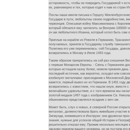
осторожность, чтобы не повредить Государевой ч ести
их, равномерно и тех, которые ездят к нам из стран 
Послы наши имели письма к Герцогу Мекленбургскому,
Государю в пути, любопытны своею подробностию, вмещ
червонцев. Описывая войну Максимилиана с Королем 
который обязался ему заплатить за Венгрию 100000 
оч ам любопытного Иоанна, который хотел быть сам 
Приплыв на корабле из Ревеля в Германию, Траханиот
получаемых, приняли в Государеву службу тамошнего 
Политика его уже переменилась: сей Государь, довол
возвратились в Москву в Июле 1493 года.
Таким образом прекратились на сей раз сношения Ве
с первым Монархом Европы. - Связь с Германнею дос
которые истощали казну более, нежели прежняя дан
последний источник, как вероятно, оскудел или совсе
изобилуют металлами: присоединив к Московской Держ
кажется, первый вывез их из Германии. В 1491 году 
возвратились с известием, что нашли оную, вместе с 
величайшее удовольствие, и с того времени мы начал
золотой медали 1497 года с изображением Св. Никола
обыкновенно представлялся всадник с меч ом.
Может быть, слух о новых, в северной России открыт
металлах, долженствовала брать живейшее участие в 
Зигмунда, княжившего в Инспруке: они дружески про
знания, нужные для успехов общей Истории и Геогра
решительно отказал ему. Прожив несколько месяцев 
ласково приняли вашего человека, но не пустили его