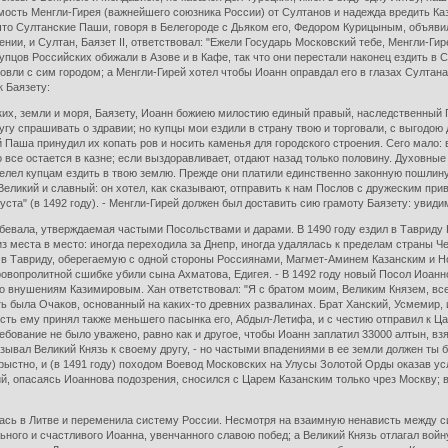
сть Менгли-Гирея (важнейшего союзника России) от Султанов и надежда вредить Каз
 что Султанские Паши, говоря в Белегороде с Дьяком его, Федором Курицыным, объяви
нии, и Султан, Баязет II, ответствовал: "Ежели Государь Московский тебе, Менгли-Ги
цов Российских обижали в Азове и в Кафе, так что они перестали наконец ездить в С
овли с сим городом; а Менгли-Гирей хотел чтобы Иоанн оправдал его в глазах Султана
к Баязету:
их, земли и моря, Баязету, Иоанн божиею милостию единый правый, наследственный Г
гу спрашивать о здравии; но купцы мои ездили в страну твою и торговали, с выгодою
 Паша принудил их копать ров и носить каменья для городского строения. Сего мало:
то все остается в казне; если выздоравливает, отдают назад только половину. Духовн
 велел купцам ездить в твою землю. Прежде они платили единственно законную пошлину
 Великий и славный: он хотел, как сказывают, отправить к нам Послов с дружеским при
ста" (в 1492 году). - Менгли-Гирей должен был доставить сию грамоту Баязету: увиди
бевала, утверждаемая частыми Посольствами и дарами. В 1490 году ездил в Тавриду 
з места в место: иногда переходила за Днепр, иногда удалялась к пределам страны 
 Тавриду, оберегаемую с одной стороны Россиянами, Магмет-Аминем Казанским и Ног
ровопролитной сшибке убили сына Ахматова, Едигея. - В 1492 году новый Посол Иоанн
 внушениям Казимировым. Хан ответствовал: "Я с братом моим, Великим Князем, всег
ть была Очаков, основанный на каких-то древних развалинах. Брат Ханский, Усмемир, 
ность ему принял также меньшего пасынка его, Абдыл-Летифа, и с честию отправил к 
ование не было уважено, равно как и другое, чтобы Иоанн заплатил 33000 алтын, вз
зывал Великий Князь к своему другу, - но частыми впадениями в ее земли должен ты 
рыстно, и (в 1491 году) походом Воевод Московских на Улусы Золотой Орды оказав усл
, опасаясь Иоаннова подозрения, сносился с Царем Казанским только чрез Москву; в
лась в Литве и переменила систему России. Несмотря на взаимную ненависть между с
льного и счастливого Иоанна, увенчанного славою побед; а Великий Князь отлагал во