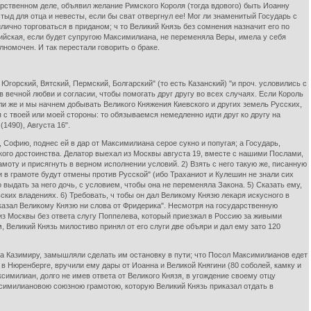
рственном деле, объявил желание Римского Короля (тогда вдового) быть Иоанну
тыд для отца и невесты, если бы сват отвергнул ее! Мог ли знаменитый Государь с
лично торговаться в приданом; ч то Великий Князь без сомнения назначит его по
сийская, если будет супругою Максимилиана, не переменяла Веры, имела у себя
лномочен. И так перестали говорить о браке.
горский, Вятский, Пермский, Болгарский" (то есть Казанский) "и проч. условились с
вечной любви и согласии, чтобы помогать друг другу во всех случаях. Если Король
Если же и мы начнем добывать Великого Княжения Киевского и других земель Русских,
 с твоей или моей стороны: то обязываемся немедленно идти друг ко другу на
(1490), Августа 16".
 Софию, поднес ей в дар от Максимилиана серое сукно и попугая; а Государь,
ского достоинства. Делатор выехал из Москвы августа 19, вместе с нашими Послами,
ту и присягнуть в верном исполнении условий. 2) Взять с него такую же, писанную
 в грамоте будут отмены против Русской" (ибо Траханиот и Кулешин не знали сих
ыдать за него дочь, с условием, чтобы она не переменяла Закона. 5) Сказать ему,
ких владениях. 6) Требовать, ч тобы он дал Великому Князю лекаря искусного в
сказал Великому Князю ни слова от Фридерика". Несмотря на государственную
 из Москвы без ответа слугу Поппелева, который приезжал в Россию за живыми
 Великий Князь милостиво принял от его слуги две объяри и дал ему зато 120
ра Казимиру, замышляли сделать им остановку в пути; что Посол Максимилианов едет
в Нюренберге, вручили ему дары от Иоанна и Великой Княгини (80 соболей, камку и
симилиан, долго не имев ответа от Великого Князя, в угождение своему отцу
ксимилиановою союзною грамотою, которую Великий Князь приказал отдать в