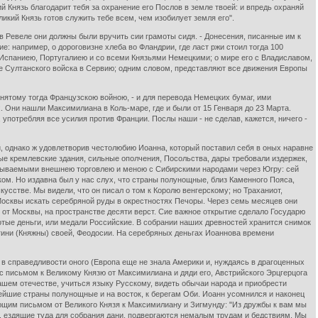
ий Князь благодарит тебя за охранение его Послов в земле твоей: и впредь охраняй
икий Князь готов служить тебе всем, чем изобилует земля его".
в Ревеле они должны были вручить сии грамоты сидя. - Донесения, писанные им к
: например, о дороговизне хлеба во Фландрии, где ласт ржи стоил тогда 100
Испаниею, Португалиею и со всеми Князьями Немецкими; о мире его с Владиславом,
е Султанского войска в Сервию; одним словом, представляют все движения Европы
анятому тогда Французскою войною, - и для перевода Немецких бумаг, ими
 Они нашли Максимилиана в Коль-маре, где и были от 15 Генваря до 23 Марта.
употребляя все усилия против Франции. Послы наши - не сделав, кажется, ничего -
, однако ж удовлетворив честолюбию Иоанна, который поставил себя в оных наравне
е кремлевские здания, сильные ополчения, Посольства, дары требовали издержек,
обываемыми внешнею торговлею и меною с Сибирскими народами через Югру: сей
ском. Но издавна был у нас слух, что страны полунощные, близ Каменного Пояса,
сстве. Мы видели, что он писал о том к Королю венгерскому; но Траханиот,
Москвы искать серебряной руды в окрестностях Печоры. Через семь месяцев они
0 от Москвы, на пространстве десяти верст. Сие важное открытие сделало Государю
отые деньги, или медали Российские. В собрании наших древностей хранится снимок
ягини (Княжны) своей, Феодосии. На серебряных деньгах Иоаннова времени
 в справедливости оного (Европа еще не знала Америки и, нуждаясь в драгоценных
с письмом к Великому Князю от Максимилиана и дяди его, Австрийского Эрцгерцога
ашем отечестве, учиться языку Русскому, видеть обычаи народа и приобрести
ейшие страны полунощные и на восток, к берегам Оби. Иоанн усомнился и наконец
ющим письмом от Великого Князя к Максимилиану и Зигмунду: "Из дружбы к вам мы
ши, ездящие туда для собрания дани, подвергаются немалым трудам и бедствиям. Мы