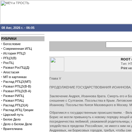
08 Авг, 2026 г. - 06:05
РУБРИКИ
·
Богословие
·
Современная ИПЦ
·
История РПЦЗ
·
РПЦЗ(В)
ROOT
·
РосПЦ
Тип: H
·
Развал РосПЦ(Д)
Print ve
·
Апостасия
·
МП в картинках
Глава V
·
Распад РПЦЗ(МП)
·
Развал РПЦЗ(В-В)
ПРОДОЛЖЕНИЕ ГОСУДАРСТВОВАНИЯ ИОАННОВА. Г.
·
Развал РПЦЗ(В-А)
·
Развал РИПЦ
Заключение Андрея, Иоаннова брата. Смерть его и Б
·
Развал РПАЦ
сношение с Султаном. Посольства в Крым. Литовские 
·
Иоаннову. Посольство Князя Мазовецкого в Москву. М
Распад РПЦЗ(А)
·
Распад ИПЦ Греции
Обратимся к государственным происшествиям. - Велик
·
Царский путь
Борис не могли привыкнуть к новому порядку вещей и
·
Белое Дело
посредничества любимой, уважаемой родительницы, он
·
Дело о Белом Деле
злодейства в пределах Российских, не имел к ним ни
·
Врангелиана
Андреевых, ни Борисовых городов, требуя, чтобы си