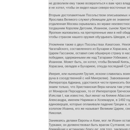
не дозволили ему также возвратиться к вам чрез влад
и не хотел, чтобы он видел наши северо-восточные зе
Вторым достопамятным Посольством описываемых нам
Ярослава Великого служил убежищем для ее знамениты
отдаленная Москва скрывалась во мраке неизвестност
тогдашним Королем Датским, Иоанном, сыном Христиан
Яропкин жаловались на претерпенные ими в ней обид
чтобы страхом нашего оружия обуздывать Шведов, и П
Упомянем также о двух Посольствах Азиатских. Неизм
Чагатайского, составленного из Бухарии и Хорасана,
Царем Гассаном, оставил сию обширную страну в нас
победами, одержанными им над Татарами-Узбеками; лю
Иоанном. Может быть, он хотел, чтобы Великий Князь,
Хорасана, овладев и Бухариею, откуда последний Сул
Иверия, или нынешняя Грузия, искони славилась воинс
руна в соседственной с ней Мингрелии). Завоеванная
Императора Адриана, удостоился чести приносить бог
знаем только, что Христианская Вера начала там утв
от Монархов Персидских, то от Императоров Гречески
Изяслав I, как известно, был женат на Княжне Абасс
Александра, именем Нариман и Хоземарум, в 1492 год
единоверцев, которые оплакивали падение Греции и, 
холопом Иоанна, его же называет Великим Царем, св
Николая.
Занимаясь делами Европы и Азии, мог ли Иоанн остав
Турками, он долженствовал быть врагом Султанов; но
ближайшие к истинному благу ее: для того, заключая 