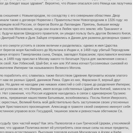
Бог да блюдет ваше здравие". Вероятно, что Иоанн опасался сего Немца как лазутчика
а сношения с Новымгородом, по соседству с его северными областями. Двор
нали также о договоре Норвегии с Правительством Новогородским в 1326 году: но
ержцем всей России, от берегов Волги до Лапландии. Приязнь, бывшая между
послов Московских, когда они ехали в Любек чрез его землю: ибо Траханиот и
будучи врагом Шведского правителя, он увидел пользу быть другом Великого Князя,
к Дмитрий Ралев и Дьяк Зайцев отправились в Данию для размена договорных грамот.
о его смерти устоять в своем величии и разделилась: однако ж имя Царства
от берегов моря Каспийского до Мультана в Индии и, в 1468 году убитый Персидским
авнук второго Тамерланова сына, Омара, завладел Хорасаном; прославился многими
, в 1489 году прислал в Москву какого-то богатыря Уруса для заключения союза с
к свой: Хан Узбекский, Шай-Бег, в нач але XVI века изгнал Гуссеиновых сыновей из
ователем Империи так называемого Великого Могола.
ло поработить его; славилась также богатством (древние Аргонавты искали златого
 нам ее разных Царей, данников Рима. Один из них, Фарасман II, верный друг
ра. Но далее не находим уже никаких известий о сей стране до разделения Империи;
ал успехам ее; что Иверия, имея всегда собственных Царей или Князей, зависела то
. Нет сомнения, что Россия издревле находилась в связи с единоверною Грузиею:
я связь, прерванная нашествием Батыевым, возобновилась: Послы Князя Иверского,
х окрестных, Великий Князь мой действительно быть заступником своих утесненных
 для Христианского просвещения. Александр в грамоте своей смиренно именует себя
 истинною управою всех Государей, тишиною земли и ревностным обетником Св.
судьбу трех частей мира? Как зять Палеологов и сын Греческой Церкви, утесняемой
ими; что здравая Политика велит ей употреблять свои юные силы на иные предметы,
его врага естественного. Выгодная торговля купцев Московских в Азове и Кафе,