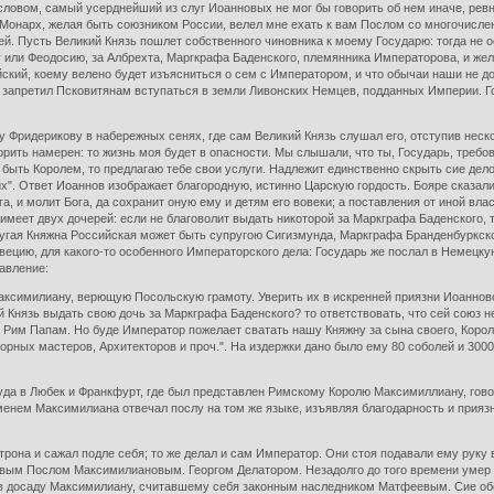
ловом, самый усерднейший из слуг Иоанновых не мог бы говорить об нем иначе, ревн
Монарх, желая быть союзником России, велел мне ехать к вам Послом со многочислен
й. Пусть Великий Князь пошлет собственного чиновника к моему Государю: тогда не 
или Феодосию, за Албрехта, Маргкрафа Баденского, племянника Императорова, и жела
ский, коему велено будет изъясниться о сем с Императором, и что обычаи наши не д
 запретил Псковитянам вступаться в земли Ливонских Немцев, подданных Империи. Го
Фридерикову в набережных сенях, где сам Великий Князь слушал его, отступив нескол
ворить намерен: то жизнь моя будет в опасности. Мы слышали, что ты, Государь, требо
 быть Королем, то предлагаю тебе свои услуги. Надлежит единственно скрыть сие дел
их". Ответ Иоаннов изображает благородную, истинно Царскую гордость. Бояре сказал
а, и молит Бога, да сохранит оную ему и детям его вовеки; а поставления от иной влас
, - имеет двух дочерей: если не благоволит выдать никоторой за Маркграфа Баденског
угая Княжна Российская может быть супругою Сигизмунда, Маркграфа Бранденбуркского
ецию, для какого-то особенного Императорского дела: Государь же послал в Немецку
авление:
Максимилиану, верющую Посольскую грамоту. Уверить их в искренней приязни Иоаннов
кий Князь выдать свою дочь за Маркграфа Баденского? то ответствовать, что сей союз 
 Рим Папам. Но буде Император пожелает сватать нашу Княжну за сына своего, Короля 
орных мастеров, Архитекторов и проч.". На издержки дано было ему 80 соболей и 30
туда в Любек и Франкфурт, где был представлен Римскому Королю Максимиллиану, гов
именем Максимилиана отвечал послу на том же языке, изъявляя благодарность и прия
трона и сажал подле себя; то же делал и сам Император. Они стоя подавали ему руку 
новым Послом Максимилиановым. Георгом Делатором. Незадолго до того времени умер
, в досаду Максимилиану, считавшему себя законным наследником Матфеевым. Сие об