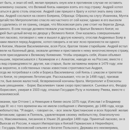
 быть, и знал об ней, желая прервать оную или в противном случае не оставить
лиевичу сказали, что Великий Князь намерен взять его под стражу: Андрей хотел
ться в дело столь опасное. Андрей сам пришел к брату и хотел знать вину свою.
ика. Андрей сослался на своего Боярина, Образца: Образец на слугу Иоаннова, Мунта
одатайство Митрополитово спасло несчастного от сей казни; однако ж его высекли
 удалились от ее границ, сведав, что Московская рать уже стоит на берегах Донца.
ажного. В сем походе долженствовали участвовать и братья Великого Князя; но
ндрей был целый вечер во дворце у Великого Князя. Они казались совершенными
етил ласково, поговорил с ним и вышел в другую комнату, отослав Андреевых Бояр в
ми явился перед Андреем, хотел говорить и не мог ясно произнести ни одного
им Князем, Иваном Василиевичем, всея Руси, братом твоим старейшим. Андрей встал
свели на Казенный двор, оковали цепями и приставили к нему многочисленную стражу,
дителя присоединили к Великому Княжению. Чтобы оправдать себя, Иоанн объявил
ньшим, переписывался с Казимиром и с Ахматом, наводя их на Россию; вместе с
вид справедливости: другие, как старые, были заглажены миром в 1479 году; или
ак вероятно, в собственных глазах известною строптивостью Андрея,
огда же потребовал к себе и Бориса Василиевича: сей Князь с ужасом и трепетом
о Князя, по уверению Летописцев. Рассказывают, что он (в 1498 году), призвав
ости, быв виною жалостной, безвременной кончины брата. Митрополит и Епископы
ьным увещанием. - Борис Василиевич также скоро преставился. Сыновья его, Феодор
 Борисович, умирая в 1503 году, отказал Государю Рузу и половину Ржева, вместе с
икокняжеской.
нии, при Оттоне I, а Немецкие в Киеве около 1075 года; Изяслав I и Владимир
а III: но с того времени мы не имели сообщения с Империею, до 1486 года, когда
юбопытства. "Я видел, - говорил он, - все земли Христианские и всех Королей: желаю
Литовским; однако ж Поппель, удовлетворив своему любопытству, благополучно
го, Максимилиана, писанною в Ульме 26 декабря 1488 года. Принятый ласково, он в
ыехав из России, я нашел Императора и Князей Германских в Нюренберге;
 я: Государь Московский сильнее и богатее Польского; Держава его неизмерима,