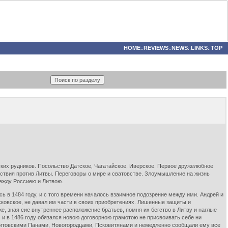
HOME
::
REVIEWS
::
NEWS
::
LINKS
::
TOP
ких рудников. Посольство Датское, Чагатайское, Иверское. Первое дружелюбное
йствия против Литвы. Переговоры о мире и сватовстве. Злоумышление на жизнь
между Россиею и Литвою.
 в 1484 году, и с того времени началось взаимное подозрение между ими. Андрей и
ковское, не давал им части в своих приобретениях. Лишенные защиты и
е, зная сие внутреннее расположение братьев, помня их бегство в Литву и наглые
 и в 1486 году обязался новою договорною грамотою не присвоивать себе ни
 Литовскими Панами, Новогородцами, Псковитянами и немедленно сообщали ему все