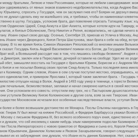
и между братьями, Литвою и теми Россиянами, которые не любили самодержавия: может
орон удерживались от явных знаков взаимного недоброжелательства, когда Андрею Васи
у Юрьевичу, спросить у Государя, чем он заслужил гнев его? Боярин не дерзнул вмеша
что не думал сделать ему ни малейшего зла, и требовал, чтобы он наименовал клеветн
ственно в шутку. Государь, успокоив брата, дал повеление отрезать Татищеву язык: х
отив Ординских Царей, Сеид-Ахмута и Шиг-Ахмета, которые хотели идти на Тавриду, но
атов, и Князья Оболенские, Петр Никитич и Репня, возвратились, не сделав ничего в
ану. Иоанн скрыл свою досаду. Осенью, Сентября 19, приехав из Углича в Москву, А
ень Иоанн через Дворецкого, Князя Петра Шастунова, звал брата к себе на обед, встр
стражу. В то же время Князь Симеон Иванович Ряполовский со многими иными Вельможа
м сказал: Государь Князь Андрей Василиевич! поиман ecu Богом, да Государем Велик
ь брат мой; а Всевышний рассудит нас в том, что лишаюсь свободы безвинно". Андрея 
а и Димитрия, заключ или в Переславле; дочерей оставили на свободе: Удел же их ро
ный обет, замышлял восстать на Государя с братьями Юрием, Борисом и с Андреем Ме
о Князя и не посылал Воевод своих против Сеид-Ахмута. Только последняя вина имела 
сал к Казимиру. Одним словом, Иоанн в сем случае поступил жестоко, оправдываясь, к
о единовластия, и примером Ярослава I, который также заключил брата. - Государь т
милостию отпущен назад в Волок. Андрей в 1493 году умер в темнице, к горести Великог
ицом печальным, безмолвствовал, заплакал и начал смиренно каяться в своей жесток
ния. Они успокоили его совесть: отпустили ему грех, но с Пастырским душеспасител
 они уступили Великому Князю Коломенские и другие села, взяв за них Тверские. Иван
Государстве Московском исчезали все особенные наследственные власти, уступая Вел
более и более возвышали достоинство ее Монарха. Послы Ольгины находились в Герма
в: Генрик IV был женат на княжне Российской, и Фридерик Барбарусса уважал Всеволод
оскву с письмом Фридерика III, без всякого особенного поруч ения, единственно из л
ли и думали, что сей иноземец с каким-нибудь злым намерением подослан Казимиром 
естве Посла Императорского с новою грамотою от Фридерика и сына его, Короля Римско
аном Юрьевичем, Даниилом Холмским и Яковом Захарьевичем, говорил следующее: "В
 вывел их из заблуждения: они думали, что Иоанн есть данник Казимиров. Нет, сказал