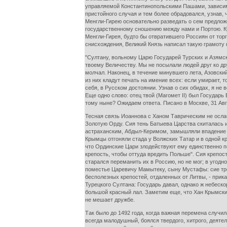
управляемой Константинопольскими Пашами, зависимо
пристойного случая и тем более обрадовался, узнав,
Менгли-Гирею основательно разведать о сем предложе
государственному сношению между нами и Портою. Куп
Менгли-Гирея, будто бы отвратившего Россиян от торг
снисхождения, Великий Князь написал такую грамоту 
"Султану, вольному Царю Государей Турских и Азямск
твоему Величеству. Мы не посылали людей друг ко дру
молчал. Наконец, в течение минувшего лета, Азовский
из них кладут печать на имение всех: если умирает, 
себя, в Русском достоянии. Узнав о сих обидах, я не
Еще одно слово: отец твой (Магомет II) был Государь
тому ныне? Ожидаем ответа. Писано в Москве, 31 Авгу
Тесная связь Иоаннова с Ханом Таврическим не осла
Золотую Орду. Сия тень Батыева Царства скиталась и
астраханским, Абдыл-Керимом, замышляли впадение в
Крымцы отгоняли стада у Волжских Татар и в одной к
что Ординские Цари злодействуют ему единственно по
крепость, чтобы оттуда вредить Польше". Сия крепос
старался переманить их в Россию, но не мог; в угод
поместье Царевичу Мамытеку, сыну Мустафы: сие треб
бесполезных крепостей, отдаленных от Литвы, - прика
Турецкого Султана: Государь давал, однако ж небеско
большой красный лал. Заметим еще, что Хан Крымский
не мешает дружбе.
Так было до 1492 года, когда важная перемена случи
всегда малодушный, боялся твердого, хитрого, деяте