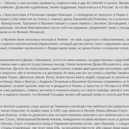
. - Заехать к саксонскому курфирсту, поднести ему в дар 40 соболей и сказать: Велик
Италийских. Дозволяй художникам, твоим подданным, переселяться в Россию: за что Вел
 к Бургомистрам и Ратманам городов Немецких, о свободном их пропуске: в Нарве и 
ая в себе известия не только о главных делах Европейской Политики, но и купеческие
Французским, Траханиот и Яропкин говорят о союзе первого с Англиею, Шотландиею, 
червонцев, объявив Максимилиана после себя наследником; уведомляют также о поход
одним из ее Великих Монархов.
 и Яропкин жили несколько месяцев в Любеке - не зная, куда ехать к Максимилиану, з
славного книгопечатника Варфоломея, который дал им клятву таить содержание оных.
ьный условиями заключенного с Владиславом мира, не думал более о северном союзе, 
ликокняжеского Двора с Империею, хотя и не имев важных государственных следствий
тавила нам и другую существенную выгоду. Новое велелепие Двора Московского, новы
ь Ханская. Доселе мы пользовались единственно чужими драгоценными металлами, д
м закрылся: ибо в летописях и в договорах XV века уже нет ни слова о серебре Закам
аве Пермь, Двинскую землю, Вятку, Иоанн желал иметь людей, сведущих в горном иску
два Немца, Иван и Виктор, с Андреем Петровым и Василием Болтиным отправились из 
медною, на реке Цыльме, верстах в двадцати от Космы, в трехстах от Печоры и в 350
и сами добывать, плавить металлы и чеканить монету из своего серебра; имели и зол
я: в надписи сказано, что Великий Государь вылил сей единый талер из золота для Кн
ых богатых рудниках скоро дошел до Германии и возбудил там любопытство увериться
таком открытии): по крайне мере, в 1492 году приехал в Москву Немец Михаил Снупс 
сили Иоанна, чтобы он дозволил сему путешественнику осмотреть все любопытное в н
фии. Снупс, обласканный Великим Князем, немедленно изъявил желание ехать в дальн
в Москве, Снупс отправился назад в Германию прежним путем, чрез Ливонию, с следу
 в страны отдаленные, где течет река Обь, за неудобностию пути: ибо самые люди на