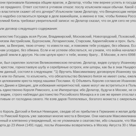
ни признавали Казимира общим врагом, и Делатор, чтобы тем вернее успеть в госуда
ее приданого. Ответ состоял в учтивом отказе: послу изъяснили наши обычаи. Какой с
 властителя скажет об его дочери? Изъяснили также Делатору, что Венценосцам непри
что надобно согласиться прежде в деле важнейшем, а именно в том, чтобы Княжна Рос
икий Князь требовал уверительной записи: но Делатор сказал, что он для сего не упо
али договор следующего содержания:
лостию Государь всея Русии, Владимирский, Московский, Новогородский, Псковский, Ю
зем Австрийским, Бургонским, Лотарингским, Стирским, Каринтийским и проч. быть в 
оим, за Венгрию, твою отчину: то извести нас, и поможем тебе усердно, без обмана. 
ам усердно, без обмана. Если и не успеем обослаться, но узнаем, что война началася
ной земли в другую. На сем целую крест к тебе, моему брату... В Москве, в лето 6998 
и, был скреплен золотою Великокняжескою печатию. Делатор, видев супругу Иоаннову,
с крестом, горностаевую шубу и серебряные остроги, или шпоры, как бы в знак Hыцар
 данный, состоял в следующем: "1) Вручить Максимилиану договорную Иоаннову грамо
или по-Латыни, то изъяснить, что обязательство Великого Князя не имеет силы, ежели
з целованием креста перед нашими Послами. 4) Объявить Королю соглаосие Иоанново в
ез Данию и Швецию, для избежания неприятностей, какие могут им встретиться в Польс
ть единственно Короля Римского, а не Императора: ибо Делатор, будучи в Москве, не 
 видим, строго наблюдал достоинство Российского Монарха и в сие же время отослал
тивым от господина своего. Не взяв даров Поппелевых, богатого мониста с ожерельем,
то Король Датский и Князья Немецкие, сведав об их прибытии в Германию и желая доб
что Римский Король уже завоевал многие места в Венгрии. Они наехали Максимилиана 
нный и клятвенно утвержденный, но не упоминали о сватовстве, ибо слышали, что Мак
рта до 23 Июня (1491 года), послы Иоанновы возвратились в Москву Августа 30 с Ма