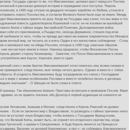
говор. Государь сделал то же, что Максимилиан: целовал крест перед его Послом.
етанской и рассказал длинную историю в оправдание сего поступка. "Король
Московские, в 1490 году отплыв на двадцати четырех кораблях из Любека, утонули в
 отправить нового Посольства, и согласие Великого Князя было еще не верно. Между
дил Максимилиана принять ее руку. Когда же Государь наш узнал, что мы живы и что
выдуманная повесть удовлетворила Иоанновой ч ести: он не изъявил ни малейшей
еликого Князя о тайных видах Австрийской Политики. Долговременная война
вал себя его присяжником, и Рыцарство, некогда Державное, стенало под игом
ий требовали от него, чтобы он прежде доставил им важное покровительство Монарха
арям вечный мир, не теснить их и взять Орден в его милостивое соблюдение. - Столь
ом и жаловался ему на обиды Россиян, которые в 1490 году ужасным образом
ь сию несчастную землю в покое. Наконец предлагал, чтобы Московские Послы
 Король держит сторону Казимирову. - Заметим, что Посол Максимилианов в своих
потребляли имя Kayser, Imperator, вместо Царя.
кренний союз с моим братом Максимилианом! хотел помогать ему всеми силами в
им примирился: следственно, мне теперь нечего делать. Однако ж вместе с тобою
Албрехта. В угодность Максимилиану буду посредником его союза с Господарем
ться о мире с моими особенными Послами и вместо челобитья писать в договора.
юдьми знатными". - О Швеции не было слова в ответе.
й границы. Так обыкновенно бывало: Приставы встречали и провожали Послов. Маия
равии, но не править поклона: ибо Делатор в первой аудиенции не кланялся ни
с Послом Литовским, бывшим в Москве: следственно и Король Римский не должен
ными. - Если он заключил мир с Владиславом, то разведать о тайных причинах оного.
того ли уступает оную Владиславу, чтобы воевать с Государем Французским,
у, что Великий Князь, может быть, не отринет его вторичного сватовства, когда
ере Греческой, о церкви и Священниках. А буде Король женится на Принцессе
осударева, Василия, из дочерей Королевских, и про ч.; но соблюдать благоразумную