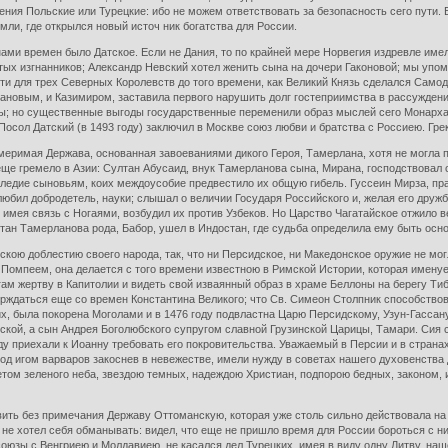
ения Польские или Турецкие: ибо не можем ответствовать за безопасность сего пути. 
мли, где открылся новый источ ник богатства для России.
и времен было Датское. Если не Дания, то по крайней мере Норвегия издревле имел
х изгнанников; Александр Невский хотел женить сына на дочери Гаконовой; мы упоми
и для трех Северных Королевств до того времени, как Великий Князь сделался Самод
овым, и Казимиром, заставила первого нарушить долг гостеприимства в рассуждении 
ы; но существенные выгоды государственные переменили образ мыслей сего Монарха: 
осол Датский (в 1493 году) заключил в Москве союз любви и братства с Россиею. Гре
еримая Держава, основанная завоеваниями дикого Героя, Тамерлана, хотя не могла п
 еще гремело в Азии: Султан Абусаид, внук Тамерланова сына, Мирана, господствовал 
ледие сыновьям, коих междоусобие предвестило их общую гибель. Гуссеин Мирза, пр
бил добродетель, науки; слышал о величии Государя Российского и, желая его дружбы
 имея связь с Ногаями, возбудил их против Узбеков. Но Царство Чагатайское отжило ве
тан Тамерланова рода, Бабор, ушел в Индостан, где судьба определила ему быть осн
кою доблестию своего народа, так, что ни Персидское, ни Македонское оружие не мог
 Помпеем, она делается с того времени известною в Римской Истории, которая именует
ам жертву в Капитолии и видеть свой изваянный образ в храме Беллоны на берегу Тиб
ерждаться еще со времен Константина Великого; что Св. Симеон Столпник способствов
х, была покорена Моголами и в 1476 году подвластна Царю Персидскому, Узун-Гассану
инской, а сын Андрея Боголюбского супругом славной Грузинской Царицы, Тамари. Си
у приехали к Иоанну требовать его покровительства. Уважаемый в Персии и в страна
под игом варваров закоснев в невежестве, имели нужду в советах нашего духовенства
етом зеленого неба, звездою темных, надеждою Христиан, подпорою бедных, законом,
ить без примечания Державу Оттоманскую, которая уже столь сильно действовала на 
 не хотел себя обманывать: видел, что еще не пришло время для России бороться с н
союзы с Венгриею и Молдавиею, не касался дел Турецких, имея в виду одну Литву, наш