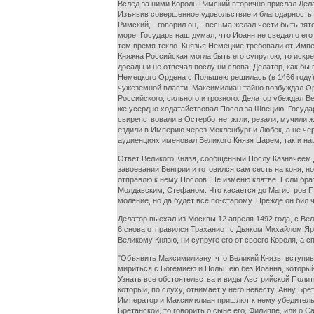
Вслед за ними Король Римский вторично прислал Дела
Изъявив совершенное удовольствие и благодарность К
Римский, - говорил он, - весьма желал чести быть зят
море. Государь наш думал, что Иоанн не сведал о ег
тем время текло. Князья Немецкие требовали от Импе
Княжна Российская могла быть его супругою, то искр
досады и не отвечал послу ни слова. Делатор, как б
Немецкого Ордена с Польшею решилась (в 1466 году) 
чужеземной власти. Максимилиан тайно возбуждал Орд
Российского, сильного и грозного. Делатор убеждал В
же усердно ходатайствовал Посол за Швецию. Госуда
свирепствовали в Остерботне: жгли, резали, мучили 
ездили в Империю через Мекленбург и Любек, а не че
аудиенциях именовал Великого Князя Царем, так и на
Ответ Великого Князя, сообщенный Послу Казначеем
завоевании Венгрии и готовился сам сесть на коня; 
отправлю к нему Послов. Не изменю клятве. Если бра
Молдавским, Стефаном. Что касается до Магистров Пр
моление, но да будет все по-старому. Прежде он бил
Делатор выехал из Москвы 12 апреля 1492 года, с В
6 снова отправился Траханиот с Дьяком Михайлом Яр
Великому Князю, ни супруге его от своего Короля, а 
"Объявить Максимилиану, что Великий Князь, вступив
мириться с Богемиею и Польшею без Иоанна, который 
Узнать все обстоятельства и виды Австрийской Полит
который, по слуху, отнимает у него невесту, Анну Бр
Император и Максимилиан пришлют к нему убедительну
Бретанской, то говорить о сыне его, Филиппе, или о 