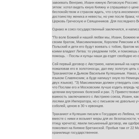
завоевать Венгрию, Иоанн южную Литовскую Россию: о
зятем: хотел видеть юную Княжну и спрашивал о цене 
беспокойством и страхом ждать, что слуга иноземного
достоинству жениха и невесты, но уже после брака; 
Церковь Греческую и Священников. Для последнего Вел
Однако ж союз государственный заключился, и напис
"По воле Божией и нашей любви мы, Иоанн, Божиею ми
своим братом, Максимилианом, Королем Римским и Кня
Польский и дети его будут воевать с тобою, братом м
коими владеет Литва: то уведомим тебя, и поможешь н
помощь. - Послы и купцы наши да ездят свободно из од
Сей первый договор с Австриею, написанный на харти
пожаловав его в золотоносцы, дал ему золотую цепь 
Траханиотом и Дьяком Васильем Кулешиным. Наказ, им
языком Славянским; а буде напишут оную по-Немецки 
двух языков). "3) Максимилиан должен утвердить сою
что Послам его и Московским лучше ездить впредь чр
целении внутренних болезней и ран. 7) Приветствова
важность заключаемого с Австриею союза, Иоанн, как
лосями для Императора, но с письмом не довольно уч
соболей, ценою в 30 ч ервонцев.
Траханиот и Кулешин писали к Государю из Любека, ч
вместе с ними и возьмет меры для их безопасности; 
птицу кречета); явили письменный договор, им одобре
помолвил на Княжне Бретанской. Пробыв там от 22 Ма
хранилище государственное.