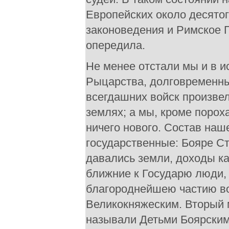
Европейских около десятог
законоведения и Римское П
опередила.
Не менее отстали мы и в и
Рыцарства, долговременны
всегдашних войск произвел
землях; а мы, кроме пороха
ничего нового. Состав наш
государственные: Бояре С
давались земли, доходы ка
ближние к Государю люди,
благороднейшею частию во
Великокняжеским. Вторый 
называли Детьми Боярскими