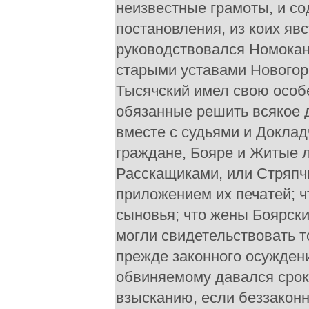
неизвестные грамоты, и с
постановления, из коих явс
руководствовался Номокан
старыми уставами Новогоро
Тысячский имел свою особе
обязанные решить всякое д
вместе с судьями и Докла
граждане, Бояре и Житые 
Расскащиками, или Стряпчи
приложением их печатей; чт
сыновья; что жены Боярски
могли свидетельствовать то
прежде законного осужден
обвиняемому давался срок;
взысканию, если беззаконн