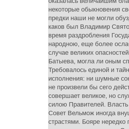
оказалась величайшим бла
некоторые обыкновения св
предки наши не могли обу
каков был Владимир Свято
время раздробления Госуда
народною, еще более ослаб
случае великих опасностей
Батыева, могла ли оным сп
Требовалось единой и тай
исполнения: ни шумные со
не произвели бы сего дейс
совершает великое, но сл
силою Правителей. Власть 
Совет Вельмож иногда внуш
страстями. Бояре нередко 