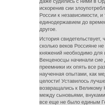
даже судились с ними в Ор
искоренив сии злоупотребл
России к независимости, и
единодержавием до времен 
другое.
История свидетельствует, 
сколько веков Россияне не
княжений необходимо для 
Венценосцы начинали сие д
преемники их опять все ра
наученная опытами, как ме
целости! Уставилось лучш
возвращались к Великому К
между сыновьями, внуками
все еще не было единым Г