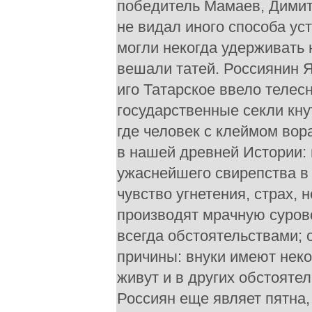
победитель Мамаев, Димит
не видал иного способа ус
могли некогда удерживать 
вешали татей. Россиянин Я
иго Татарское ввело телес
государственные секли кну
где человек с клеймом вор
в нашей древней Истории: 
ужаснейшего свирепства в
чувство угнетения, страх, 
производят мрачную суров
всегда обстоятельствами; 
причины: внуки имеют неко
живут и в других обстояте
Россиян еще являет пятна,