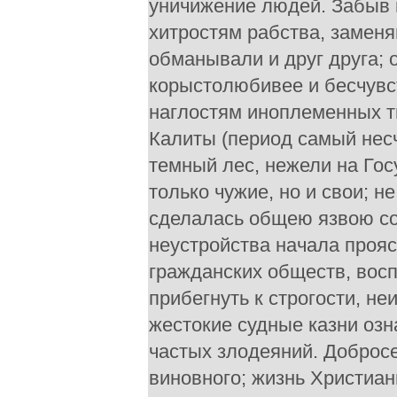
уничижение людей. Забыв 
хитростям рабства, замен
обманывали и друг друга; 
корыстолюбивее и бесчувс
наглостям иноплеменных т
Калиты (период самый нес
темный лес, нежели на Госу
только чужие, но и свои; н
сделалась общею язвою со
неустройства начала прояс
гражданских обществ, восп
прибегнуть к строгости, н
жестокие судные казни оз
частых злодеяний. Доброс
виновного; жизнь Христиа