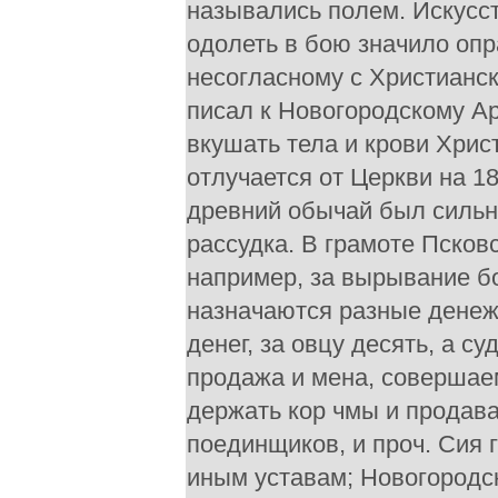
назывались полем. Искусст
одолеть в бою значило опр
несогласному с Христианск
писал к Новогородскому А
вкушать тела и крови Христ
отлучается от Церкви на 18
древний обычай был сильн
рассудка. В грамоте Псков
например, за вырывание б
назначаются разные денежн
денег, за овцу десять, а с
продажа и мена, совершае
держать кор чмы и продава
поединщиков, и проч. Сия 
иным уставам; Новогородск