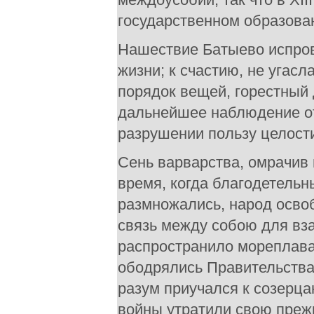
государственном образова
Нашествие Батыево испров
жизни; к счастию, не угасл
порядок вещей, горестный 
дальнейшее наблюдение отк
разрушении пользу целост
Сень варварства, омрачив 
время, когда благодетельн
размножались, народ освоб
связь между собою для вз
распространило мореплава
ободрялись Правительства
разум приучался к созерца
войны утратили свою преж