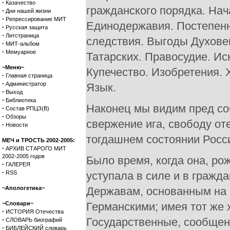
·
Казачество
гражданского порядка. На
·
Дни нашей жизни
·
Репрессирование МИТ
Единодержавия. Постепенн
·
Русская защита
·
Литстраница
следствия. Выгоды Духове
·
МИТ-альбом
·
Мемуарное
Татарских. Правосудие. Ис
~Меню~
Купечество. Изобретения. 
·
Главная страница
·
Администратор
Язык.
·
Выход
·
Библиотека
Наконец мы видим пред со
·
Состав РПЦЗ(В)
·
Обзоры
свержение ига, свободу о
·
Новости
тогдашнем состоянии Росс
МЕЧ и ТРОСТЬ 2002-2005:
·
АРХИВ СТАРОГО МИТ
2002-2005 годов
Было время, когда она, ро
·
ГАЛЕРЕЯ
·
RSS
уступала в силе и в граж
~Апологетика~
Державам, основанным на
~Словари~
Германскими; имея тот же 
·
ИСТОРИЯ Отечества
·
Государственные, сообще
СЛОВАРЬ биографий
·
БИБЛЕЙСКИЙ словарь