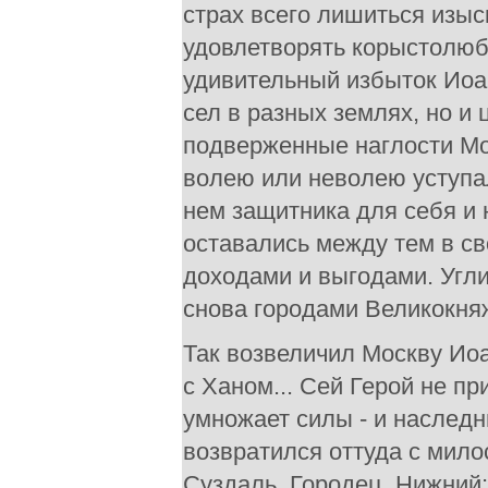
страх всего лишиться изы
удовлетворять корыстолюб
удивительный избыток Иоа
сел в разных землях, но и
подверженные наглости Мо
волею или неволею уступа
нем защитника для себя и
оставались между тем в с
доходами и выгодами. Угли
снова городами Великокняж
Так возвеличил Москву Иоа
с Ханом... Сей Герой не пр
умножает силы - и наследн
возвратился оттуда с мил
Суздаль, Городец, Нижний