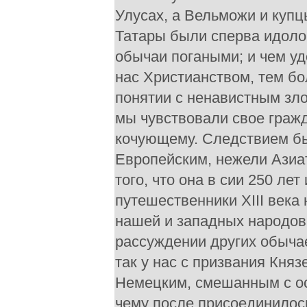
Улусах, а Вельможи и купц
Татары были сперва идоло
обычаи погаными; и чем у
нас Христианством, тем бо
понятии с ненавистным зло
мы чувствовали свое граж
кочующему. Следствием бы
Европейским, нежели Азиат
того, что она в сии 250 ле
путешественники XIII века
нашей и западных народов:
рассуждении других обычае
так у нас с призвания Кня
Немецким, смешанным с ос
чему после присоединилось