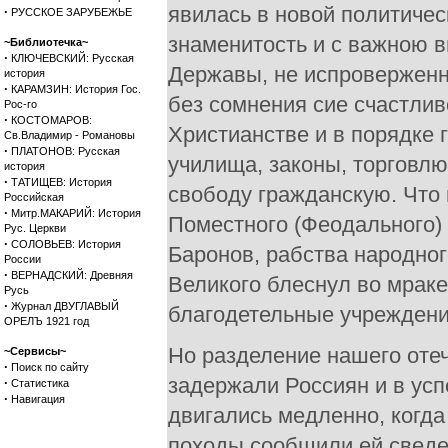
явилась в новой политиче
·
РУССКОЕ ЗАРУБЕЖЬЕ
знаменитость и с важною 
~Библиотечка~
·
КЛЮЧЕВСКИЙ: Русская
Державы, не испроверженн
история
·
КАРАМЗИН: История Гос.
без сомнения сие счастлив
Рос-го
·
КОСТОМАРОВ:
Христианстве и в порядке 
Св.Владимир - Романовы
·
ПЛАТОНОВ: Русская
училища, законы, торговлю
история
·
ТАТИЩЕВ: История
свободу гражданскую. Что
Российская
·
Митр.МАКАРИЙ: История
Поместного (Феодального) 
Рус. Церкви
·
СОЛОВЬЕВ: История
Баронов, рабства народног
России
·
ВЕРНАДСКИЙ: Древняя
Великого блеснул во мраке,
Русь
·
Журнал ДВУГЛАВЫЙ
благодетельные учреждени
ОРЕЛЪ 1921 год
Но разделение нашего оте
~Сервисы~
·
Поиск по сайту
задержали Россиян и в усп
·
Статистика
·
Навигация
двигались медленно, когд
походы сообщили ей сведе