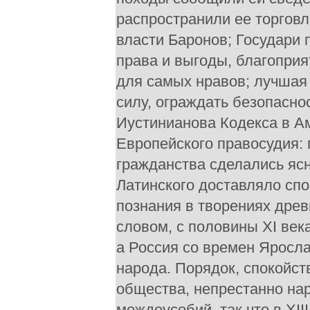
распространили ее торговл
власти Баронов; Государи
права и выгоды, благопри
для самых нравов; лучшая
силу, ограждать безопасно
Иустинианова Кодекса в А
Европейского правосудия:
гражданства сделались яс
Латинского доставляло сп
познания в творениях дре
словом, с половины XI век
а Россия со времен Яросл
народа. Порядок, спокойст
общества, непрестанно на
междоусобий, так что в XI