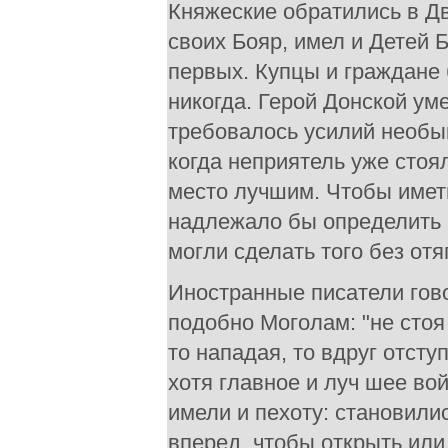
Княжеские обратились в Дв
своих Бояр, имел и Детей 
первых. Купцы и граждане 
никогда. Герой Донской уме
требовалось усилий необык
когда неприятель уже стоя
место лучшим. Чтобы иметь
надлежало бы определить 
могли сделать того без от
Иностранные писатели гово
подобно Моголам: "не стоя 
то нападая, то вдруг отст
хотя главное и луч шее во
имели и пехоту: становили
вперед, чтобы открыть или