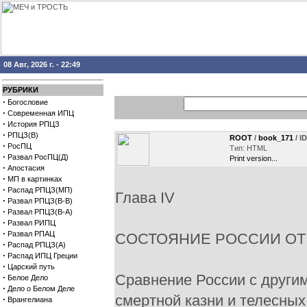
08 Авг, 2026 г. - 22:49
РУБРИКИ
·
Богословие
·
Современная ИПЦ
·
История РПЦЗ
·
РПЦЗ(В)
ROOT
/
book_171
/ I
·
РосПЦ
Тип: HTML
·
Развал РосПЦ(Д)
Print version...
·
Апостасия
·
МП в картинках
·
Распад РПЦЗ(МП)
Глава IV
·
Развал РПЦЗ(В-В)
·
Развал РПЦЗ(В-А)
·
Развал РИПЦ
·
Развал РПАЦ
СОСТОЯНИЕ РОССИИ ОТ 
·
Распад РПЦЗ(А)
·
Распад ИПЦ Греции
·
Царский путь
Сравнение России с други
·
Белое Дело
·
Дело о Белом Деле
смертной казни и телесных
·
Врангелиана