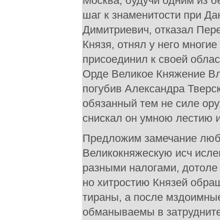
Москва, будучи одним из 
шаг к знаменитости при Да
Димитриевич, отказал Пере
Князя, отнял у него многие
присоединил к своей облас
Орде Великое Княжение Вла
погубив Александра Тверск
обязанный тем не силе ору
снискал он умною лестию 
Предложим замечание любо
Великокняжескую исч исле
разными налогами, дотоле
но хитростию Князей обращ
тираны, а после мздоимные
обманываемы в затрудните