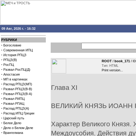
09 Авг, 2026 г. - 16:32
РУБРИКИ
·
Богословие
·
Современная ИПЦ
·
История РПЦЗ
·
РПЦЗ(В)
ROOT
/
book_171
/ I
·
РосПЦ
Тип: HTML
·
Развал РосПЦ(Д)
Print version...
·
Апостасия
·
МП в картинках
·
Распад РПЦЗ(МП)
Глава XI
·
Развал РПЦЗ(В-В)
·
Развал РПЦЗ(В-А)
·
Развал РИПЦ
·
Развал РПАЦ
ВЕЛИКИЙ КНЯЗЬ ИОАНН II
·
Распад РПЦЗ(А)
·
Распад ИПЦ Греции
·
Царский путь
Характер Великого Князя.
·
Белое Дело
·
Дело о Белом Деле
Междоусобия. Действия дух
·
Врангелиана