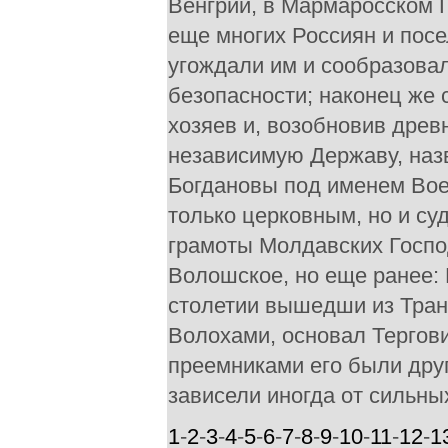
Венгрии, в Мармаросском Г
еще многих Россиян и пос
угождали им и сообразовал
безопасности; наконец же 
хозяев и, возобновив древ
независимую Державу, наз
Богдановы под именем Воев
только церковным, но и су
грамоты Молдавских Госпо
Волошское, но еще ранее: Н
столетии вышедши из Тран
Волохами, основал Тергови
преемниками его были дру
зависели иногда от сильны
1
-
2
-
3
-
4
-
5
-
6
-
7
-
8
-
9
-
10
-
11
-
12
-
1