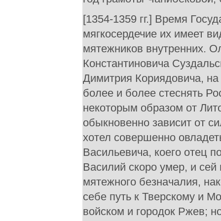
[1354-1359 гг.] Время Госу
мягкосердечие их имеет ви
мятежников внутренних. Ол
Константиновича Суздальск
Димитрия Кориядовича, на 
более и более стеснять Ро
некоторым образом от Лит
обыкновенно зависит от си
хотел совершенно овладеть
Васильевича, коего отец п
Василий скоро умер, и сей
мятежного безначалия, нак
себе путь к Тверскому и 
войском и городок Ржев; н