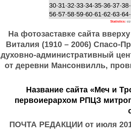
30
-
31
-
32
-
33
-
34
-
35
-
36
-
37
-
38
-
56
-
57
-
58
-
59
-
60
-
61
-
62
-
63
-
64
-
Statistics:
siz
На фотозаставке сайта вверх
Виталия (1910 – 2006) Спасо-П
духовно-административный цен
от деревни Мансонвилль, прови
Название сайта «Меч и Т
первоиерархом РПЦЗ митроп
ПОЧТА РЕДАКЦИИ от июля 2017