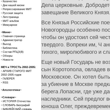
·
Казачество
Дела церковные. Добродет
·
Дни нашей жизни
·
Репрессирование МИТ
завещание Великого Князя
·
Русская защита
·
Литстраница
·
МИТ-альбом
Все Князья Российские поех
·
Мемуарное
Новогородцы особенно пос
~Меню~
·
чтобы он удостоил сей чес
Главная страница
·
Администратор
твердого. Вопреки им, Ч а
·
Выход
·
Библиотека
тихого, миролюбивого и сл
·
Состав РПЦЗ(В)
·
Обзоры
·
Новости
Еще новый Государь не воз
МЕЧ и ТРОСТЬ 2002-2005:
сын Коротопола, овладев в
·
АРХИВ СТАРОГО МИТ
2002-2005 годов
Московское. Он хотел быт
·
ГАЛЕРЕЯ
·
RSS
за убиение в Москве предка
~Апологетика~
берега Лопасни, где уже д
~Словари~
наследники. Сей предлог в
·
ИСТОРИЯ Отечества
·
юноша Олег, преждевремен
СЛОВАРЬ биографий
·
БИБЛЕЙСКИЙ словарь