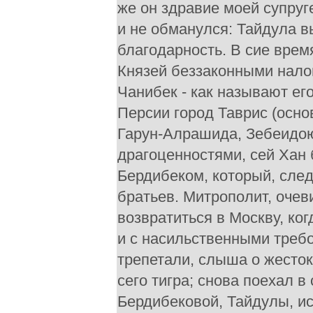
же он здравие моей супруг
и не обманулся: Тайдула в
благодарность. В сие вре
Князей беззаконными нало
Чанибек - как называют ег
Персии город Таврис (осн
Гарун-Алрашида, Зебеидою
драгоценностями, сей Хан 
Бердибеком, который, сле
братьев. Митрополит, очев
возвратиться в Москву, ко
и с насильственными треб
трепетали, слыша о жесток
сего тигра; снова поехал 
Бердибековой, Тайдулы, и