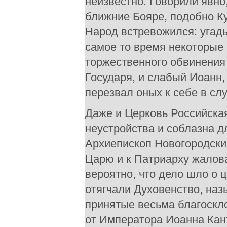
неизвестно. Говорили явно
ближние Бояре, подобно Ку
Народ встревожился: угады
самое то время некоторые 
торжественного обвинения -
Государя, и слабый Иоанн
перезвал оных к себе в сл
Даже и Церковь Российска
неустройства и соблазна д
Архиепископ Новогородски
Царю и к Патриарху жалов
вероятно, что дело шло о
отягчали Духовенство, на
принятые весьма благоскл
от Императора Иоанна Кан