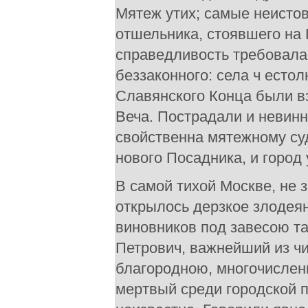
Мятеж утих; самые неисто
отшельника, стоявшего на 
справедливость требовала 
беззаконного: села ч есто
Славянского Конца были вз
Веча. Пострадали и невинн
свойственна мятежному су
нового Посадника, и город
В самой тихой Москве, не 
открылось дерзкое злодея
виновников под завесою т
Петрович, важнейший из ч
благородною, многочислен
мертвый среди городской п