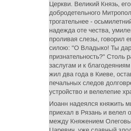
Церкви. Великий Князь, ег
добродетельного Митрополи
трогательнее - осьмилетни
надежда оте чества, умил
проливая слезы, говорил е
силою: "О Владыко! Ты да
признательность?" Столь р
заслугам и к благодеяниям
жил два года в Киеве, ост
печальных следов долговр
устройство и велелепие хр
Иоанн надеялся княжить ми
приехал в Рязань и велел 
между Княжением Олеговы
Царевич, уже славный злод