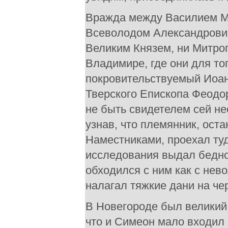
Вражда между Василием М
Всеволодом Александрович
Великим Князем, ни Митро
Владимире, где они для тог
покровительствуемый Иоан
Тверского Епископа Феодо
не быть свидетелем сей не
узнав, что племянник, ост
Наместниками, проехал туда
исследования выдал бедно
обходился с ним как с нев
налагал тяжкие дани на че
В Новегороде был великий
что и Симеон мало входил 