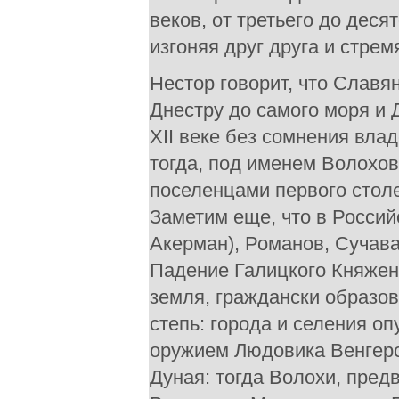
веков, от третьего до дес
изгоняя друг друга и стре
Нестор говорит, что Славя
Днестру до самого моря и 
XII веке без сомнения вла
тогда, под именем Волохов
поселенцами первого столе
Заметим еще, что в Россий
Акерман), Романов, Сучава
Падение Галицкого Княжен
земля, граждански образо
степь: города и селения о
оружием Людовика Венгерс
Дуная: тогда Волохи, пре