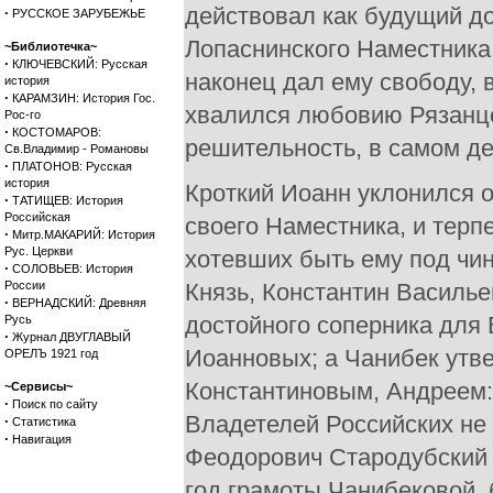
действовал как будущий до
·
РУССКОЕ ЗАРУБЕЖЬЕ
Лопаснинского Наместника 
~Библиотечка~
·
КЛЮЧЕВСКИЙ: Русская
наконец дал ему свободу, 
история
·
КАРАМЗИН: История Гос.
хвалился любовию Рязанце
Рос-го
·
КОСТОМАРОВ:
решительность, в самом де
Св.Владимир - Романовы
·
ПЛАТОНОВ: Русская
история
Кроткий Иоанн уклонился 
·
ТАТИЩЕВ: История
Российская
своего Наместника, и терп
·
Митр.МАКАРИЙ: История
Рус. Церкви
хотевших быть ему под чин
·
СОЛОВЬЕВ: История
России
Князь, Константин Василье
·
ВЕРНАДСКИЙ: Древняя
достойного соперника для 
Русь
·
Журнал ДВУГЛАВЫЙ
Иоанновых; а Чанибек утв
ОРЕЛЪ 1921 год
Константиновым, Андреем:
~Сервисы~
·
Поиск по сайту
Владетелей Российских не 
·
Статистика
·
Навигация
Феодорович Стародубский 
год грамоты Чанибековой, б