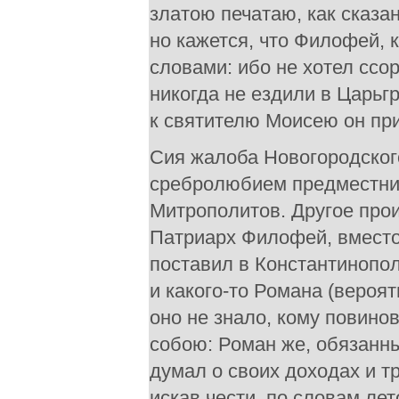
златою печатаю, как сказа
но кажется, что Филофей, 
словами: ибо не хотел ссо
никогда не ездили в Царьг
к святителю Моисею он пр
Сия жалоба Новогородског
сребролюбием предместник
Митрополитов. Другое про
Патриарх Филофей, вместо
поставил в Константинопол
и какого-то Романа (вероя
оно не знало, кому повино
собою: Роман же, обязанн
думал о своих доходах и т
искав чести, по словам лет