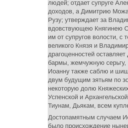
людей; отдает супруге Але
доходов, а Димитрию Можа
Рузу; утверждает за Влади
вдовствующею Княгинею С
им от супругов волости, с
великого Князя и Владимир
драгоценностей оставляет 
бармы, жемчужную серьгу,
Иоанну также саблю и шиша
двум будущим зятьям по зол
некоторую долю Княжеских
Успенской и Архангельской
Тиунам, Дьякам, всем купл
Достопамятным случаем И
было происхождение нынеш