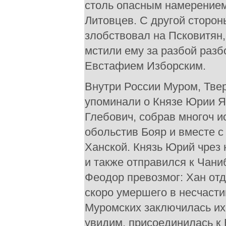
столь опасным намерением
Литовцев. С другой сторон
злобствовал на Псковитян
мстили ему за разбой раз
Евстафием Изборским.
Внутри России Муром, Тве
упоминали о Князе Юрии Я
Глебович, собрав многоч и
обольстив Бояр и вместе с
Ханской. Князь Юрий чрез
и также отправился к Чани
Феодор превозмог: Хан отд
скоро умершего в несчаст
Муромских заключилась их к
увидим, присоединилась к