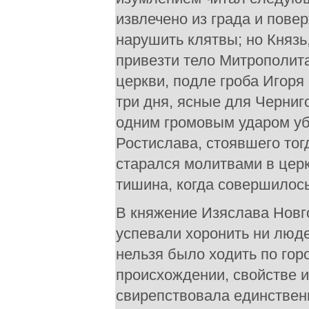
извлечено из града и пове
нарушить клятвы; но Князь
привезти тело Митрополита
церкви, подле гроба Игоря
три дня, ясные для Черниг
одним громовым ударом уби
Ростислава, стоявшего тог
старался молитвами в церк
тишина, когда совершилос
В княжение Изяслава Новг
успевали хоронить ни люде
нельзя было ходить по горо
происхождении, свойстве и
свирепствовала единствен