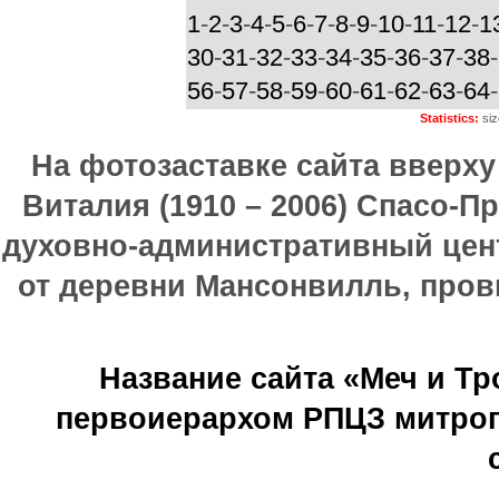
1
-
2
-
3
-
4
-
5
-
6
-
7
-
8
-
9
-
10
-
11
-
12
-
1
30
-
31
-
32
-
33
-
34
-
35
-
36
-
37
-
38
-
56
-
57
-
58
-
59
-
60
-
61
-
62
-
63
-
64
-
Statistics:
siz
На фотозаставке сайта вверх
Виталия (1910 – 2006) Спасо-П
духовно-административный цен
от деревни Мансонвилль, прови
Название сайта «Меч и Т
первоиерархом РПЦЗ митроп