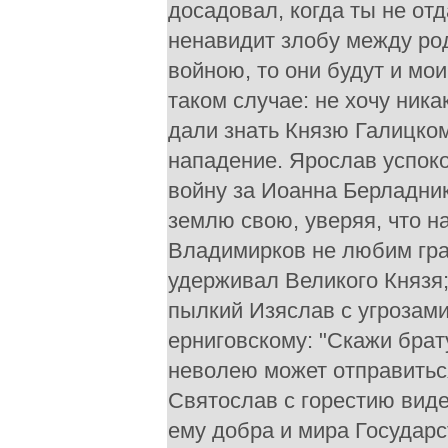
досадовал, когда ты не от
ненавидит злобу между ро
войною, то они будут и мо
таком случае: не хочу ника
дали знать Князю Галицком
нападение. Ярослав успоко
войну за Иоанна Берладник
землю свою, уверяя, что н
Владимирков не любим гра
удерживал Великого Князя; 
пылкий Изяслав с угрозами
ерниговскому: "Скажи брат
неволею может отправитьс
Святослав с горестию виде
ему добра и мира Государст