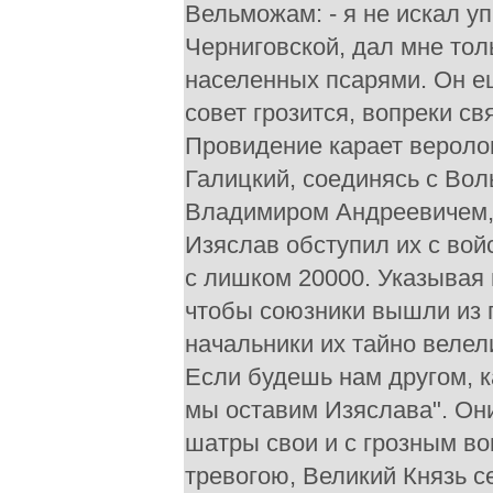
Вельможам: - я не искал у
Черниговской, дал мне то
населенных псарями. Он е
совет грозится, вопреки св
Провидение карает веролом
Галицкий, соединясь с Во
Владимиром Андреевичем, 
Изяслав обступил их с во
с лишком 20000. Указывая 
чтобы союзники вышли из г
начальники их тайно велели
Если будешь нам другом, к
мы оставим Изяслава". Они
шатры свои и с грозным в
тревогою, Великий Князь с