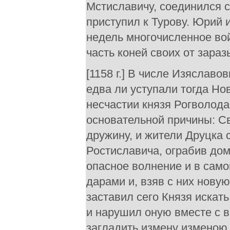
Мстиславичу, соединился 
приступил к Турову. Юрий 
недель многочисленное во
часть коней своих от зараз
[1158 г.] В числе Изяслав
едва ли уступали тогда Но
несчастии князя Рогволода
основательной причины: С
дружину, и жители Друцка 
Ростиславича, ограбив дом
опасное волнение и в само
дарами и, взяв с них нову
заставил сего Князя искать
и нарушил оную вместе с 
загладить измену изменою,