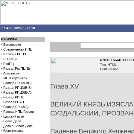
07 Авг, 2026 г. - 23:20
РУБРИКИ
·
Богословие
·
Современная ИПЦ
·
История РПЦЗ
·
РПЦЗ(В)
ROOT
/
book_171
/ I
·
РосПЦ
Тип: HTML
·
Развал РосПЦ(Д)
Print version...
·
Апостасия
·
МП в картинках
·
Распад РПЦЗ(МП)
Глава XV
·
Развал РПЦЗ(В-В)
·
Развал РПЦЗ(В-А)
·
Развал РИПЦ
·
Развал РПАЦ
ВЕЛИКИЙ КНЯЗЬ ИЗЯСЛА
·
Распад РПЦЗ(А)
·
СУЗДАЛЬСКИЙ, ПРОЗВАНН
Распад ИПЦ Греции
·
Царский путь
·
Белое Дело
·
Дело о Белом Деле
Падение Великого Княжени
·
Врангелиана