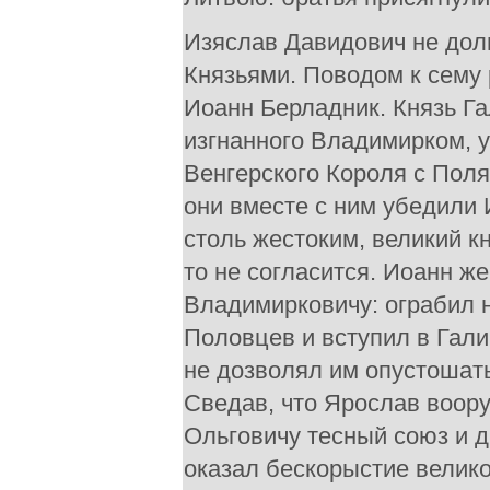
Изяслав Давидович не дол
Князьями. Поводом к сему
Иоанн Берладник. Князь Га
изгнанного Владимирком, у
Венгерского Короля с Поля
они вместе с ним убедили
столь жестоким, великий кн
то не согласится. Иоанн ж
Владимирковичу: ограбил н
Половцев и вступил в Гали
не дозволял им опустошат
Сведав, что Ярослав воор
Ольговичу тесный союз и д
оказал бескорыстие великод