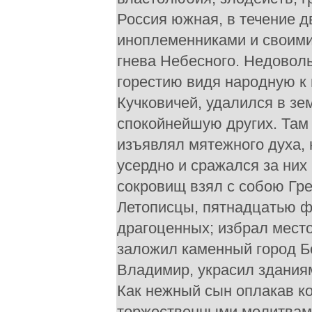
Россия южная, в течение д
иноплеменниками и своими
гнева Небесного. Недоволь
горестию видя народную к 
Кучковичей, удалился в зе
спокойнейшую других. Там 
изъявлял мятежного духа, 
усердно и сражался за ни
сокровищ взял с собою Гре
Летописцы, пятнадцатью фу
драгоценных; избрал место
заложил каменный город 
Владимир, украсил здания
Как нежный сын оплакав ко
торжественными молитвами