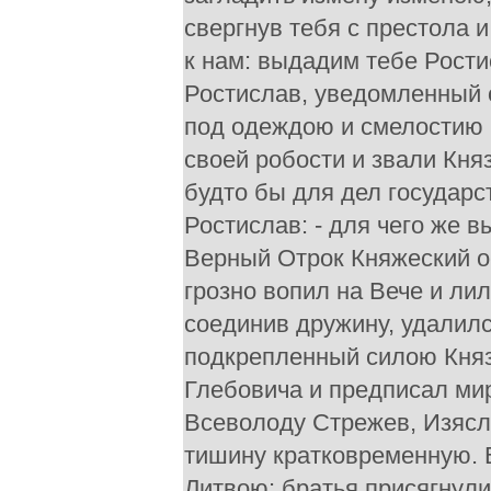
свергнув тебя с престола и
к нам: выдадим тебе Рости
Ростислав, уведомленный 
под одеждою и смелостию 
своей робости и звали Кня
будто бы для дел государст
Ростислав: - для чего же в
Верный Отрок Княжеский ос
грозно вопил на Вече и ли
соединив дружину, удалилс
подкрепленный силою Княз
Глебовича и предписал мир
Всеволоду Стрежев, Изясл
тишину кратковременную. В
Литвою: братья присягнули