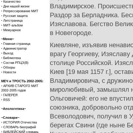
·
Казачество
Владимирское. Происшеств
·
Дни нашей жизни
·
Репрессирование МИТ
Раздор за Берладника. Бе
·
Русская защита
·
Литстраница
Изяславова. Бегство Вели
·
МИТ-альбом
·
Мемуарное
в Новегороде.
~Меню~
·
Киевляне, изъявив ненави
Главная страница
·
Администратор
врагу Георгиеву, Изяславу
·
Выход
·
Библиотека
столице Российской. Изясл
·
Состав РПЦЗ(В)
·
Обзоры
Киев [19 мая 1157 г.], ост
·
Новости
Владимировича, с дружиною
МЕЧ и ТРОСТЬ 2002-2005:
·
АРХИВ СТАРОГО МИТ
миролюбивый, замышлял н
2002-2005 годов
·
ГАЛЕРЕЯ
Ольговичей: его не впусти
·
RSS
союзника, добровольно отд
~Апологетика~
Всеволодович, получил в 
~Словари~
·
ИСТОРИЯ Отечества
берегах Свини (где ныне Б
·
СЛОВАРЬ биографий
·
БИБЛЕЙСКИЙ словарь