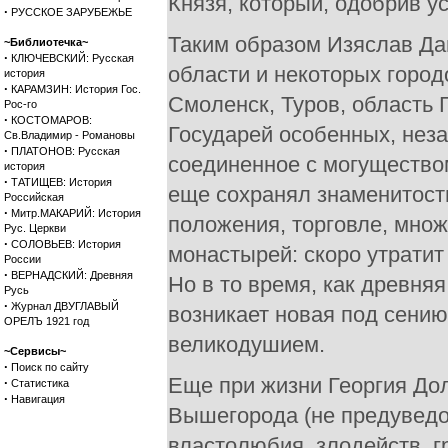
Князя, который, одобрив у
·
РУССКОЕ ЗАРУБЕЖЬЕ
Таким образом Изяслав Да
~Библиотечка~
·
КЛЮЧЕВСКИЙ: Русская
области и некоторых город
история
·
КАРАМЗИН: История Гос.
Смоленск, Туров, область 
Рос-го
·
КОСТОМАРОВ:
Государей особенных, неза
Св.Владимир - Романовы
·
ПЛАТОНОВ: Русская
соединенное с могущество
история
·
ТАТИЩЕВ: История
еще сохранял знаменитость
Российская
·
Митр.МАКАРИЙ: История
положения, торговле, множ
Рус. Церкви
·
СОЛОВЬЕВ: История
монастырей: скоро утратит
России
·
ВЕРНАДСКИЙ: Древняя
Но в то время, как древня
Русь
·
Журнал ДВУГЛАВЫЙ
возникает новая под сению
ОРЕЛЪ 1921 год
великодушием.
~Сервисы~
·
Поиск по сайту
Еще при жизни Георгия Долг
·
Статистика
·
Навигация
Вышегорода (не предуведо
властолюбия, злодейств, г