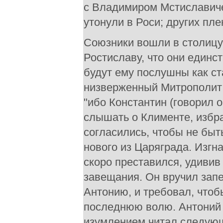
с Владимиром Мстиславичем
утонули в Роси; других пл
Союзники вошли в столицу
Ростиславу, что они единс
будут ему послушны как ст
низверженный Митрополит 
"ибо Константин (говорил о
слышать о Клименте, избра
согласились, чтобы не быт
нового из Царяграда. Изгн
скоро преставился, удивив
завещания. Он вручил зап
Антонию, и требовал, чтоб
последнюю волю. Антоний в
изумлением читал следующе