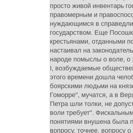
просто живой инвентарь го
правомерным и правоспосо
нуждающимся в справедлив
государством. Еще Посошк
крестьянами, отданными п
настаивал на законодател
народе помыслы о воле, о
I, возбуждаемые обществе
этого времени дошла челоб
боярскими людьми на князе
Гоморре", мучатся, а в Вер
Петра шли толки, не допуст
воли требует". Фискальны
понятиями внушена была п
вопросу, точнее, вопросу 