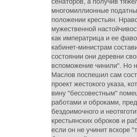
сенаторов, а получив тяже
многомиллионные податные
положении крестьян. Нрав
мужественной настойчивос
как императрица и ее фаво
кабинет-министрам состави
состоянии они деревни сво
вспоможение чинили". Но н
Маслов поспешил сам сост
проект жестокого указа, к
вину "бессовестным" поме
работами и оброками, пре
бездоимочного и неотяготи
крестьянских оброков и раб
если он не учинит вскоре "