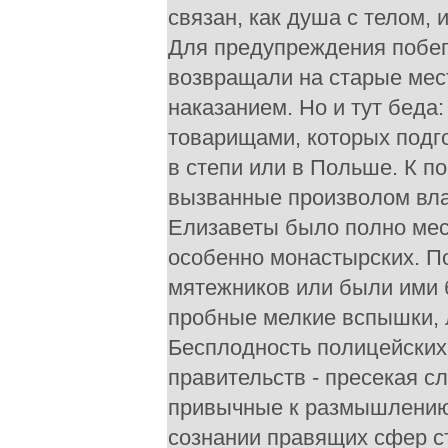
связан, как душа с телом, и
Для предупреждения побег
возвращали на старые мест
наказанием. Но и тут бед
товарищами, которых подго
в степи или в Польше. К п
вызванные произволом вла
Елизаветы было полно ме
особенно монастырских. П
мятежников или были ими б
пробные мелкие вспышки, л
Бесплодность полицейских
правительств - пресекая с
привычные к размышлению п
сознании правящих сфер с