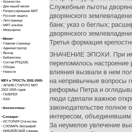
·
Казачество
Служебные льготы дворянст
·
Дни нашей жизни
·
Репрессирование МИТ
дворянского землевладени
·
Русская защита
·
Литстраница
банк; указ о беглых; расш
·
МИТ-альбом
·
Мемуарное
дворянского землевладения
~Меню~
Третья формация крепостно
·
Главная страница
·
Администратор
·
ЗНАЧЕНИЕ ЭПОХИ. При имп
Выход
·
Библиотека
переломилось настроение 
·
Состав РПЦЗ(В)
·
Обзоры
влияния вызвали в нем по
·
Новости
на непривычные вопросы г
МЕЧ и ТРОСТЬ 2002-2005:
·
АРХИВ СТАРОГО МИТ
реформы Петра и оглядыва
2002-2005 годов
·
ГАЛЕРЕЯ
люди сделали важное откр
·
RSS
законодательстве полное о
~Апологетика~
интересом, объединявшим 
~Словари~
·
ИСТОРИЯ Отечества
За неумелое увлечение вы
·
СЛОВАРЬ биографий
·
БИБЛЕЙСКИЙ словарь