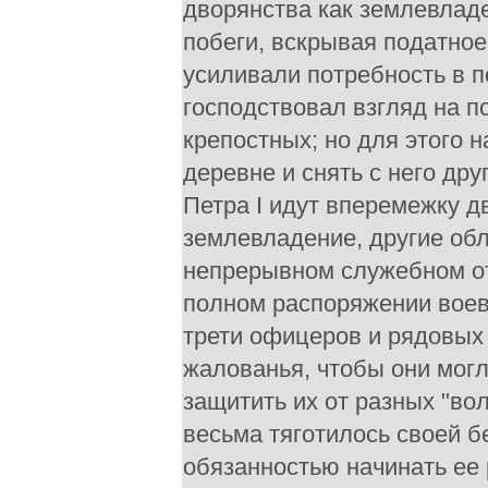
дворянства как землевладе
побеги, вскрывая податное
усиливали потребность в п
господствовал взгляд на п
крепостных; но для этого 
деревне и снять с него др
Петра I идут вперемежку д
землевладение, другие об
непрерывном служебном от
полном распоряжении воево
трети офицеров и рядовых 
жалованья, чтобы они могл
защитить их от разных "волк
весьма тяготилось своей б
обязанностью начинать ее 