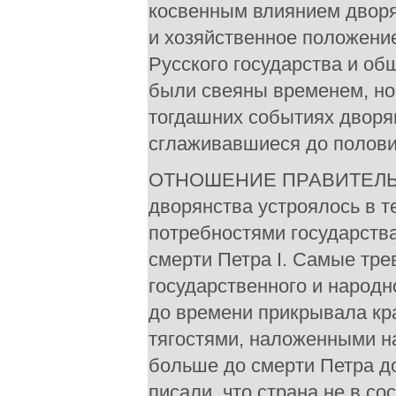
косвенным влиянием дворя
и хозяйственное положени
Русского государства и общ
были свеяны временем, но 
тогдашних событиях дворян
сглаживавшиеся до полови
ОТНОШЕНИЕ ПРАВИТЕЛЬСТВ К РЕФОРМЕ. Государственное положение дворянства устроялось в тесной связи как с этой ролью, так и с потребностями государства, как их понимали правительства, сменявшиеся по смерти Петра I. Самые тревожные заботы внушало правительству состояние государственного и народного хозяйства. Лихорадочная деятельность Петра до времени прикрывала крайнее истощение сил страны непосильными тягостями, наложенными на народный труд. Иноземные послы уже за год и больше до смерти Петра догадывались об этом платежном изнурении и писали, что страна не в состоянии ничего больше давать и что единственным еще способным к растяжению финансовым ресурсом остается деспотическая власть царя, не признающая за подданными права собственности Ближайшие сотрудники Петра только после его смерти стали вскрывать печальные следствия безмерной работы, какую он задал народному труду. Зато едва преобразователь закрыл глаза, как эти сотрудники заговорили уже не о налоговом изнурении народа, а прямо о предстоящей гибели государства. Генерал-прокурор Ягужинский спешил подать императрице горячую записку: мрачно изобразив положение дел с многолетними неурожаями, множеством умирающих от голода, с разорительным сбором подушной подати, с полным обнищанием народа и массовым бегством в Польшу, на Дон и даже к башкирам, податель записки заканчивал свою картину общего расстройства таким зловещим предостережением: "И ежели далее сего так продолжить, то всякому российского отечества сыну соболезнуя рассуждать надлежит, дабы тем так славного государства нерадивым смотрением не допустить в конечную гибель и бедство". Вопросы, возбужденные Ягужинским, подверглись дальнейшей разработке в новоучрежденном Верховном тайном совете. Мнения, высказанные его членами, сведены были в целый программный указ императрицы 9 января 1727 г. Он начинается решительным и печальным заявлением, что сколько ни трудился Петр Великий над устроением духовных и светских дел, однако ничего из этого не вышло, "того не учинено", и едва ли не все дела в худом порядке находятся и скорейшего поправления требуют. Казалось, предпринимали общий пересмотр реформы с целью довершить начатое и исправить недостатки исполненного. Совет обсудил поставленные ему указом на вид вопросы и предложения, и последовал ряд узаконений: решили облегчить взимание подушной, вывести полки с вечных квартир и расселить подгородными слободами, для удешевления администрации упразднить Мануфактур-коллегию, должность рекетмейстера при Сенате, некоторые канцелярии и конторы, признанные излишними, а также надворные суды, положив все сборы и расправу на воевод и губернаторов, да им же подчинить и магистраты "для лучшего посадских охранения". Тем и ограничился пересмотр. В указе 9 января поставлен был один коренной вопрос: ввиду недоимки как собирать прямой налог: со всех ли ревизских душ или с одних работников, с дворов, с тягол или, наконец, с земли? По этому вопросу предписано было немедленно составить особую комиссию из членов Верховного тайного совета и Сената и с участием лиц из знатного и среднего шляхетства, которая должна была к сентябрю того же 1727 г. обсудить и решить это дело. Верховный тайный совет в своих замечаниях не вошел в рассмотрение вопроса, предоставив это комиссии, а комиссия ничего не сделала и даже едва ли была собрана. Правительствам после Петра было не до коренных вопросов, не до начал и задач реформы: они едва справлялись и с первыми встречными затруднениями. Дорогие нововведения Петра обременяли старый бюджет хроническим дефицитом; возвышение налогов для его покрытия плодило недоимку, взыскание которой усиливало бегство плательщиков, а это в свою оче