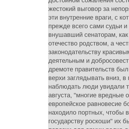
достойном сожаления состо
жестокий выговор за непоря
эти внутренние враги, с к
прежде всего сами судьи и 
внушавший сенаторам, как 
отечество родством, а чес
законодательству красивы
деятельным и добросовест
дремоте правительств был
верхи заглядывать вниз, в
наблюдать люди увидали т
августа, "многие вредные 
европейское равновесие б
находило портных, чтобы в
государству роскоши" их 