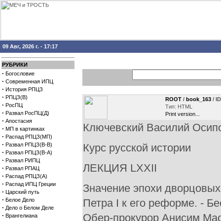
09 Авг, 2026 г. - 17:17
РУБРИКИ
·
Богословие
·
Современная ИПЦ
·
История РПЦЗ
·
РПЦЗ(В)
ROOT
/
book_163
/ I
·
РосПЦ
Тип: HTML
·
Развал РосПЦ(Д)
Print version...
·
Апостасия
Ключевский Василий Осип
·
МП в картинках
·
Распад РПЦЗ(МП)
·
Развал РПЦЗ(В-В)
Курс русской истории
·
Развал РПЦЗ(В-А)
·
Развал РИПЦ
ЛЕКЦИЯ LXXII
·
Развал РПАЦ
·
Распад РПЦЗ(А)
·
Распад ИПЦ Греции
Значение эпохи дворцовых
·
Царский путь
·
Белое Дело
Петра I к его реформе. - Б
·
Дело о Белом Деле
·
Обер-прокурор Анисим Масл
Врангелиана