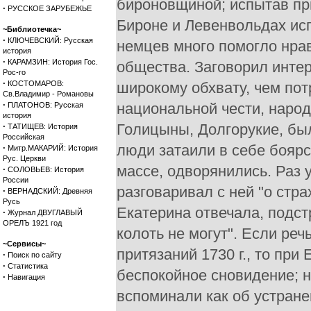
бироновщиной; испытав пр
·
РУССКОЕ ЗАРУБЕЖЬЕ
Бироне и Левенвольдах ис
~Библиотечка~
·
КЛЮЧЕВСКИЙ: Русская
немцев много помогло нра
история
·
КАРАМЗИН: История Гос.
общества. Заговорил инте
Рос-го
·
КОСТОМАРОВ:
широкому обхвату, чем пот
Св.Владимир - Романовы
·
национальной чести, народ
ПЛАТОНОВ: Русская
история
·
Голицыны, Долгорукие, б
ТАТИЩЕВ: История
Российская
люди затаили в себе боярс
·
Митр.МАКАРИЙ: История
Рус. Церкви
массе, одворянились. Раз 
·
СОЛОВЬЕВ: История
России
разговаривал с ней "о стр
·
ВЕРНАДСКИЙ: Древняя
Русь
Екатерина отвечала, подст
·
Журнал ДВУГЛАВЫЙ
ОРЕЛЪ 1921 год
колоть не могут". Если ре
~Сервисы~
притязаний 1730 г., то при
·
Поиск по сайту
·
Статистика
беспокойное сновидение; н
·
Навигация
вспоминали как об устране