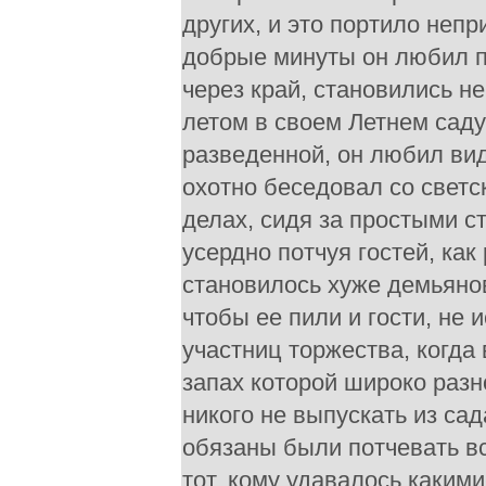
других, и это портило неп
добрые минуты он любил по
через край, становились н
летом в своем Летнем сад
разведенной, он любил ви
охотно беседовал со светс
делах, сидя за простыми с
усердно потчуя гостей, ка
становилось хуже демьянов
чтобы ее пили и гости, не
участниц торжества, когда
запах которой широко раз
никого не выпускать из са
обязаны были потчевать вс
тот, кому удавалось какими