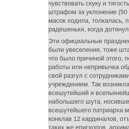
чувствовать скуку и тягост
штрафом за уклонение (50 
масок ходила, толкалась, 
радешеньки, когда дотянул
Эти официальные празднес
были увеселения, тоже шта
что было причиной этого, 
работы или непривычка обд
свой разгул с сотрудникам
учреждением. Так возникла
всешутейший и всепьянейш
набольшего шута, носивше
всешутейшего патриарха мо
конклав 12 кардиналов, о
таких же епископов, архим