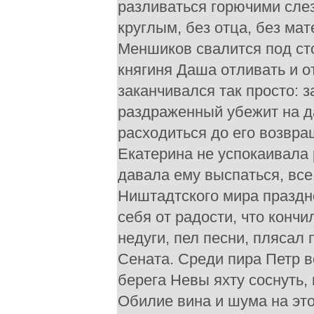
разливаться горючими слез
круглым, без отца, без ма
Меншиков свалится под сто
княгиня Даша отливать и о
заканчивался так просто: з
раздраженный убежит на д
расходиться до его возвра
Екатерина не успокаивала 
давала ему выспаться, все
Ништадтского мира праздн
себя от радости, что кончи
недуги, пел песни, плясал
Сената. Среди пира Петр в
берега Невы яхту соснуть,
Обилие вина и шума на эт