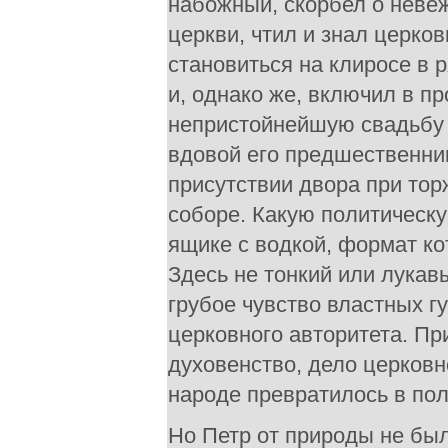
набожный, скорбел о невеж
церкви, чтил и знал церко
становиться на клиросе в 
и, однако же, включил в п
непристойнейшую свадьбу к
вдовой его предшественник
присутствии двора при то
соборе. Какую политическу
ящике с водкой, формат ко
Здесь не тонкий или лукав
грубое чувство властных г
церковного авторитета. П
духовенство, дело церковн
народе превратилось в по
Но Петр от природы не бы