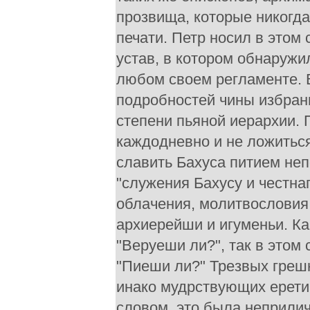
прозвища, которые никогда
печати. Петр носил в этом
устав, в котором обнаружи
любом своем регламенте. 
подробностей чины избран
степени пьяной иерархии.
каждодневно и не ложиться
славить Бахуса питием не
"служения Бахусу и честна
облачения, молитвословия
архиерейши и игуменьи. К
"Веруеши ли?", так в этом
"Пиеши ли?" Трезвых грешн
инако мудрствующих ерет
словом, это была неприли