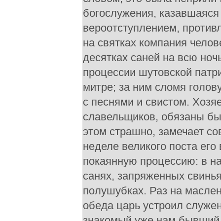
богослужения, казавшаяся
вероотступлением, противл
на святках компания челов
десятках саней на всю ночь
процессии шутовской патри
митре; за ним сломя голов
с песнями и свистом. Хозя
славельщиков, обязаны был
этом страшно, замечает с
неделе великого поста его
покаянную процессию: в н
санях, запряженных свинь
полушубках. Раз на маслен
обеда царь устроил служен
знакомый уже нам бывший 