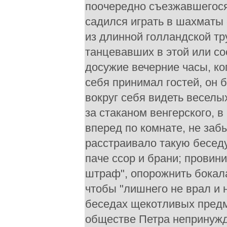
поочередно съезжавшегося 
садился играть в шахматы 
из длинной голландской тр
танцевавших в этой или со
досужие вечерние часы, ко
себя принимал гостей, он 
вокруг себя видеть весел
за стаканом венгерского, в
вперед по комнате, не забы
расстраивало такую беседу,
паче ссор и брани; провин
штраф", опорожнить бокала
чтобы "лишнего не врал и 
беседах щекотливых предме
обществе Петра непринужд