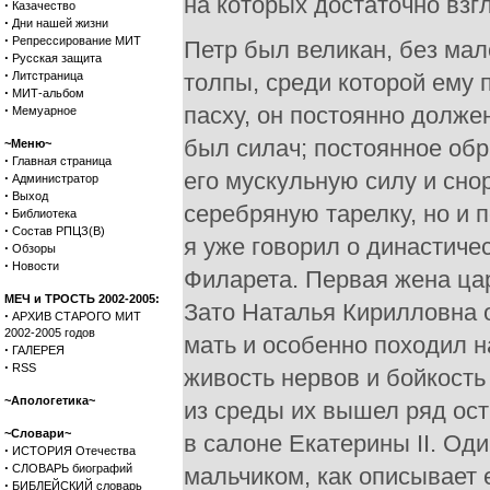
на которых достаточно взгл
·
Казачество
·
Дни нашей жизни
·
Репрессирование МИТ
Петр был великан, без ма
·
Русская защита
·
Литстраница
толпы, среди которой ему 
·
МИТ-альбом
·
пасху, он постоянно долже
Мемуарное
был силач; постоянное об
~Меню~
·
Главная страница
его мускульную силу и снор
·
Администратор
·
Выход
серебряную тарелку, но и п
·
Библиотека
·
Состав РПЦЗ(В)
я уже говорил о династиче
·
Обзоры
·
Новости
Филарета. Первая жена ца
МЕЧ и ТРОСТЬ 2002-2005:
Зато Наталья Кирилловна о
·
АРХИВ СТАРОГО МИТ
2002-2005 годов
мать и особенно походил н
·
ГАЛЕРЕЯ
·
RSS
живость нервов и бойкост
~Апологетика~
из среды их вышел ряд ост
~Словари~
в салоне Екатерины II. О
·
ИСТОРИЯ Отечества
·
СЛОВАРЬ биографий
мальчиком, как описывает 
·
БИБЛЕЙСКИЙ словарь