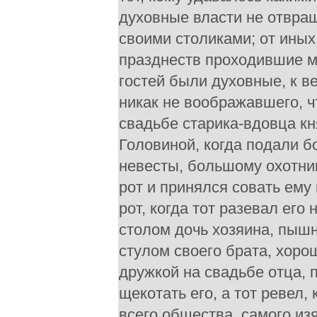
духовные власти не отвращ
своими столиками; от иных
празднеств проходившие м
гостей были духовные, к в
никак не воображавшего, чт
свадьбе старика-вдовца кн
Головиной, когда подали б
невесты, большому охотник
рот и принялся совать ему 
рот, когда тот разевал его
столом дочь хозяина, пышн
стулом своего брата, хоро
дружкой на свадьбе отца, 
щекотать его, а тот ревел,
всего общества, самого из