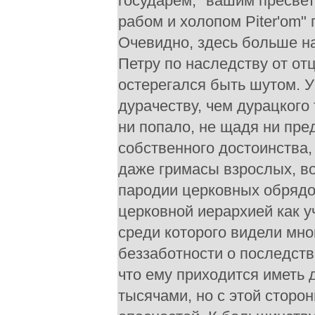
государем, "вашим пресве
рабом и холопом Piter'om"
Очевидно, здесь больше на
Петру по наследству от от
остерегался быть шутом. У
дурачеству, чем дурацкого
ни попало, не щадя ни пре
собственного достоинства,
даже гримасы взрослых, во
пародии церковных обрядо
церковной иерархией как у
среди которого видели мн
беззаботности о последств
что ему приходится иметь д
тысячами, но с этой стор