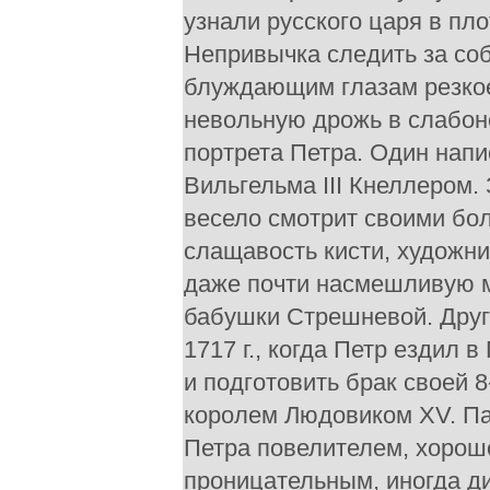
узнали русского царя в пл
Непривычка следить за со
блуждающим глазам резкое
невольную дрожь в слабон
портрета Петра. Один напи
Вильгельма III Кнеллером
весело смотрит своими бо
слащавость кисти, художни
даже почти насмешливую 
бабушки Стрешневой. Друг
1717 г., когда Петр ездил
и подготовить брак своей 
королем Людовиком XV. Па
Петра повелителем, хорош
проницательным, иногда д