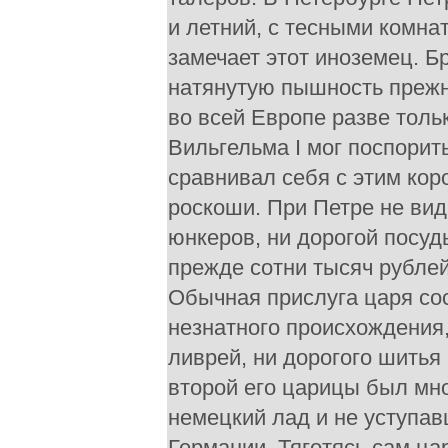
и летний, с тесными комна
замечает этот иноземец. Б
натянутую пышность прежн
во всей Европе разве толь
Вильгельма I мог поспорит
сравнивал себя с этим кор
роскоши. При Петре не вид
юнкеров, ни дорогой посу
прежде сотни тысяч рублей
Обычная прислуга царя со
незнатного происхождения
ливрей, ни дорогого шитья
второй его царицы был мн
немецкий лад и не уступа
Германии. Тяготясь сам ца