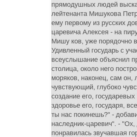
прямодушных людей высказ
лейтенанта Мишукова Петр 
ему первому из русских до
царевича Алексея - на пир
Мишу ков, уже порядочно в
Удивленный государь с уча
всеуслышание объяснил при
столица, около него постр
моряков, наконец, сам он,
чувствующий, глубоко чувс
создание его, государевых 
здоровье его, государя, все
ты нас покинешь?" - добавил
наследник-царевич". - "Ох, 
понравилась звучавшая гор