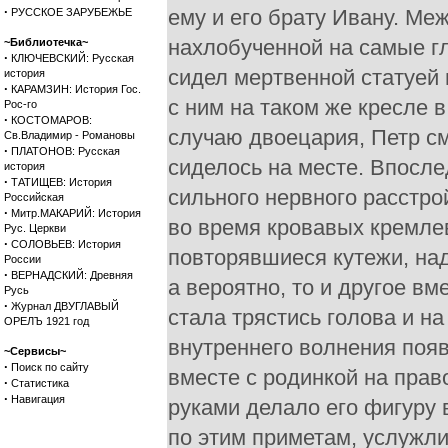
·
ему и его брату Ивану. Ме
РУССКОЕ ЗАРУБЕЖЬЕ
нахлобученной на самые гл
~Библиотечка~
·
КЛЮЧЕВСКИЙ: Русская
сидел мертвенной статуей
история
·
КАРАМЗИН: История Гос.
с ним на таком же кресле 
Рос-го
·
КОСТОМАРОВ:
случаю двоецария, Петр см
Св.Владимир - Романовы
·
ПЛАТОНОВ: Русская
сиделось на месте. Впосле
история
·
ТАТИЩЕВ: История
сильного нервного расстро
Российская
·
Митр.МАКАРИЙ: История
во время кровавых кремлев
Рус. Церкви
·
СОЛОВЬЕВ: История
повторявшиеся кутежи, на
России
·
ВЕРНАДСКИЙ: Древняя
а вероятно, то и другое вм
Русь
·
Журнал ДВУГЛАВЫЙ
стала трястись голова и н
ОРЕЛЪ 1921 год
внутреннего волнения появ
~Сервисы~
·
Поиск по сайту
вместе с родинкой на прав
·
Статистика
·
Навигация
руками делало его фигуру 
по этим приметам, услужл