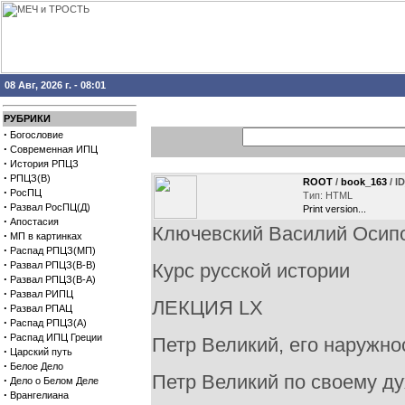
08 Авг, 2026 г. - 08:01
РУБРИКИ
·
Богословие
·
Современная ИПЦ
·
История РПЦЗ
·
РПЦЗ(В)
ROOT
/
book_163
/ I
·
РосПЦ
Тип: HTML
·
Развал РосПЦ(Д)
Print version...
·
Апостасия
Ключевский Василий Осип
·
МП в картинках
·
Распад РПЦЗ(МП)
·
Развал РПЦЗ(В-В)
Курс русской истории
·
Развал РПЦЗ(В-А)
·
Развал РИПЦ
ЛЕКЦИЯ LX
·
Развал РПАЦ
·
Распад РПЦЗ(А)
·
Распад ИПЦ Греции
Петр Великий, его наружно
·
Царский путь
·
Белое Дело
Петр Великий по своему ду
·
Дело о Белом Деле
·
Врангелиана