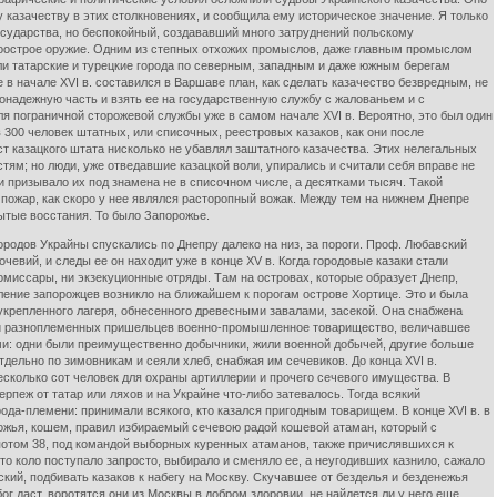
казачеству в этих столкновениях, и сообщила ему историческое значение. Я только
осударства, но беспокойный, создававший много затруднений польскому
доострое оружие. Одним из степных отхожих промыслов, даже главным промыслом
мили татарские и турецкие города по северным, западным и даже южным берегам
 в начале XVI в. составился в Варшаве план, как сделать казачество безвредным, не
надежную часть и взять ее на государственную службу с жалованьем и с
ля пограничной сторожевой службы уже в самом начале XVI в. Вероятно, это был один
 300 человек штатных, или списочных, реестровых казаков, как они после
ст казацкого штата нисколько не убавлял заштатного казачества. Этих нелегальных
стям; но люди, уже отведавшие казацкой воли, упирались и считали себя вправе не
и призывало их под знамена не в списочном числе, а десятками тысяч. Такой
 пожар, как скоро у нее являлся расторопный вожак. Между тем на нижнем Днепре
рытые восстания. То было Запорожье.
родов Украйны спускались по Днепру далеко на низ, за пороги. Проф. Любавский
вий, и следы ее он находит уже в конце XV в. Когда городовые казаки стали
омиссары, ни экзекуционные отряды. Там на островах, которые образует Днепр,
ление запорожцев возникло на ближайшем к порогам острове Хортице. Это и была
укрепленного лагеря, обнесенного древесными завалами, засекой. Она снабжена
х и разноплеменных пришельцев военно-промышленное товарищество, величавшее
ми: одни были преимущественно добычники, жили военной добычей, другие больше
ельно по зимовникам и сеяли хлеб, снабжая им сечевиков. До конца XVI в.
сколько сот человек для охраны артиллерии и прочего сечевого имущества. В
рпеж от татар или ляхов и на Украйне что-либо затевалось. Тогда всякий
рода-племени: принимали всякого, кто казался пригодным товарищем. В конце XVI в. в
ожья, кошем, правил избираемый сечевою радой кошевой атаман, который с
отом 38, под командой выборных куренных атаманов, также причислявшихся к
то коло поступало запросто, выбирало и сменяло ее, а неугодивших казнило, сажало
ский, подбивать казаков к набегу на Москву. Скучавшее от безделья и безденежья
ог даст, воротятся они из Москвы в добром здоровии, не найдется ли у него еще