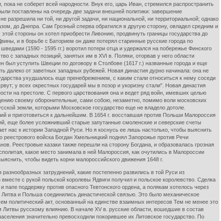
 пока не соберет всей народности. Внук его, царь Иван, стремился распространить
были поставлены на очередь две задачи внешней политики: завершение
е разрешила ни той, ни другой задачи, ни национальной, ни территориальной; однако
зом, до Днепра. Сам Грозный сперва обратился в другую сторону, овладел средним и
 этой стороны он хотел приобрести Ливонию, продвинуть границы государства до
Двины, и в борьбе с Баторием он даже потерял старинные русские города по
шведами (1590 - 1595 гг.) воротил потери отца и удержался на побережье Финского
во с западных позиций, занятых им в XVI в. Поляки, оторвав у него области
 был уступить Швеции по договору в Столбове (1617 г.) названные города и еще
ть далеко от заветных западных рубежей. Новая династия дурно начинала: она не
осударства ухудшалось еще пренебрежением, с каким стали относиться к нему соседи
рвут; у всех окрестных государей мы в позор и укоризну стали". Новая династия
ости на престоле. С первого царствования она и ведет ряд войн, имевших целью
ождению своему оборонительные, сами собою, незаметно, помимо воли московских
усской земли, которыми Московское государство еще не владело дотоле.
ий и приготовиться к дальнейшим. В 1654 г. восставшая против Польши Малороссия
кий, еще более усложнивший старые запутанные смоленские и северские счеты
т нас к истории Западной Руси. Но я коснусь ее лишь настолько, чтобы выяснить
го реестрового войска Богдан Хмельницкий поднял Запорожье против Речи
нов. Реестровые казаки также перешли на сторону Богдана, и образовалась грозная
сполитая, какое место занимала в ней Малороссия, как очутились в Малороссии
выяснить, чтобы видеть корни малороссийского движения 1648 г.
разнообразных затруднений, какие постепенно развились в той Руси из
ий вместе с рукой польской королевы Ядвиги получил и польское королевство. Сделка
и папе поддержку против опасного Тевтонского ордена, а полякам хотелось через
ва Литва и Польша соединились династической связью. Это было механическое
ем политический акт, основанный на единстве взаимных интересов Тем не менее это
Литвы русскому влиянию. В начале XV в. русские области, вошедшие в состав
у населения значительно превосходили покорившее их Литовское государство. По