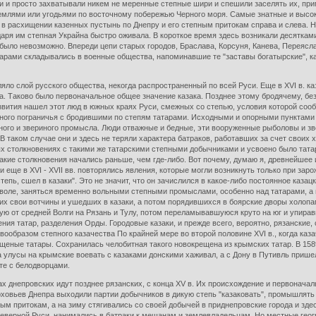
и просто захватывали никем не меренные степные шири и спешили заселять их, при
емлями или угодьями по восточному побережью Черного моря. Самые знатные и высо
ать в расхищении казенных пустынь по Днепру и его степным притокам справа и слева
даря им степная Украйна быстро оживала. В короткое время здесь возникали десятка
 было невозможно. Впереди цепи старых городов, Браслава, Корсуня, Канева, Переяс
тарами складывались в военные общества, напоминавшие те "заставы богатырские", как
слой русского общества, некогда распространенный по всей Руси. Еще в XVI в. каз
а. Таково было первоначальное общее значение казака. Позднее этому бродячему, б
вития нашел этот люд в южных краях Руси, смежных со степью, условия которой сообщ
пного пограничья с бродившими по степям татарами. Исходными и опорными пунктами
бного и звериного промысла. Люди отважные и бедные, эти вооруженные рыболовы и з
В таком случае они и здесь не теряли характера батраков, работавших за счет своих 
х столкновениях с такими же татарскими степными добычниками и усвоено было тата
такие столкновения начались раньше, чем где-либо. Вот почему, думаю я, древнейшее 
и еще в XVI - XVII вв. повторялись явления, которые могли возникнуть только при зар
епь, сшел в казаки". Это не значит, что он зачислился в какое-либо постоянное каза
 воле, заняться временно вольными степными промыслами, особенно над татарами, а п
х свои вотчины и ушедших в казаки, а потом порядившихся в боярские дворы холопа
ую от средней Волги на Рязань и Тулу, потом переламывавшуюся круто на юг и упира
ения татар, разделения Орды. Городовые казаки, и прежде всего, вероятно, рязанские
рвообразом степного казачества По крайней мере во второй половине XVI в., когда ка
ещеные татары. Сохранилась челобитная такого новокрещена из крымских татар. В 1589
 улусы на крымские воевать с казаками донскими хаживал, а с Дону в Путивль пришел"
те с белодворцами.
провских идут позднее рязанских, с конца XV в. Их происхождение и первоначально
ерховьев Днепра выходили партии добычников в дикую степь "казаковать", промышлять 
ным притокам, а на зиму стягивались со своей добычей в приднепровские города и зд
в северной Руси, нанимались в батраки к мещанам и землевладельцам. Но местные гео