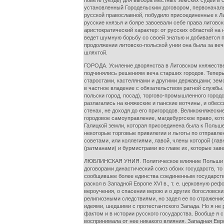
повете (уезде) для выбора местных земских судей в с
установленный Городельским договором, первоначальн
русской православной, побудило присоединенные к Ли
русские князья и бояре завоевали себе права литовск
аристократический характер: от русских областей на 
ведет шумную борьбу со своей знатью и добивается п
продолжении литовско-польской унии она была за веч
шляхтой.
ГОРОДА. Усиление дворянства в Литовском княжестве
подчинялись решениям веча старших городов. Теперь
старостами, кастелянами и другими державцами; зем
в частное владение с обязательством ратной службы
польски город, посад), торгово-промышленного город
разлагались на княжеские и панские вотчины, и обес
стенах, не доходя до его пригородов. Великокняжеск
городовое самоуправление, магдебургское право, кото
Галицкой земли, которая присоединена была к Польше
некоторые торговые привилегии и льготы по отправл
советами, или коллегиями, лавой, члены которой (ла
(ратманами) и бурмистрами во главе их, которые заве
ЛЮБЛИНСКАЯ УНИЯ. Политическое влияние Польши на Л
договорами династический союз обоих государств, то
сообщившее более единства соединенным государств
раскол в Западной Европе XVI в., т. е. церковную ре
вероучения, о спасении верою и о других богословск
религиозными следствиями, но задел ее по отражени
идеями, шедшими с протестантского Запада. Но я не
фактом и в истории русского государства. Вообще я 
воспринимала от нее никакого влияния. Западная Евро