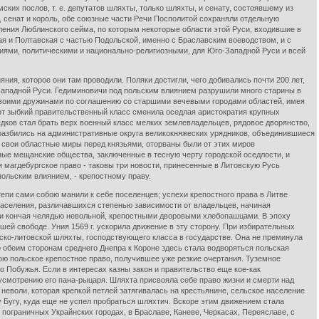
их послов, т. е. депутатов шляхты, только шляхты, и сенату, состоявшему из
 сенат и король, обе союзные части Речи Посполитой сохраняли отдельную
ления Люблинского сейма, по которым некоторые области этой Руси, входившие в
кая и Полтавская с частью Подольской, именно с Браславским воеводством, и с
виями, политическими и национально-религиозными, для Юго-Западной Руси и всей
, которое они там проводили. Поляки достигли, чего добивались почти 200 лет,
Западной Руси. Гедиминовичи под польским влиянием разрушили много старины в
 своими дружинами по соглашению со старшими вечевыми городами областей, имея
от зыбкий правительственный класс сменила оседлая аристократия крупных
ядков стал брать верх военный класс мелких землевладельцев, рядовое дворянство,
 разбились на административные округа великокняжеских урядников, объединившиеся
 свои областные миры перед князьями, оторваны были от этих миров
ные мещанские общества, заключенные в тесную черту городской оседлости, и
 магдебургское право - таковы три новости, принесенные в Литовскую Русь
ольским влиянием, - крепостному праву.
 сами собою манили к себе поселенцев; успехи крепостного права в Литве
 населения, различавшихся степенью зависимости от владельцев, начиная
 и кончая челядью невольной, крепостными дворовыми хлебопашцами. В эпоху
шей свободе. Уния 1569 г. ускорила движение в эту сторону. При избирательных
ьско-литовской шляхты, господствующего класса в государстве. Она не преминула
 обеим сторонам среднего Днепра к Короне здесь стала водворяться польская
ою польское крепостное право, получившее уже резкие очертания. Туземное
 Побужья. Если в интересах казны закон и правительство еще кое-как
смотрению его пана-рыцаря. Шляхта присвояла себе право жизни и смерти над
 неволи, которая крепкой петлей затягивалась на крестьянине, сельское население
 Бугу, куда еще не успел пробраться шляхтич. Вскоре этим движением стала
ограничных Украйнских городах, в Браславе, Каневе, Черкасах, Переяславе, с