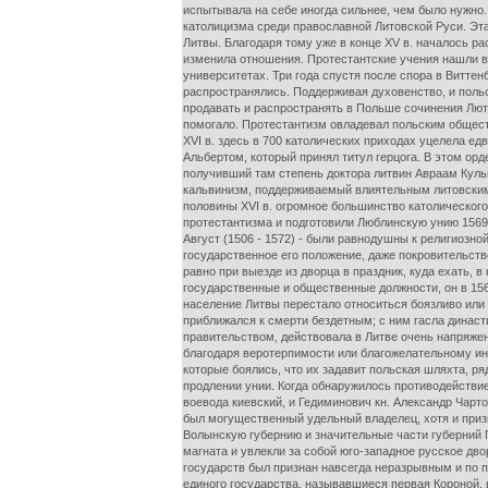
испытывала на себе иногда сильнее, чем было нужно.
католицизма среди православной Литовской Руси. Эта
Литвы. Благодаря тому уже в конце XV в. началось р
изменила отношения. Протестантские учения нашли в
университетах. Три года спустя после спора в Виттен
распространялись. Поддерживая духовенство, и польс
продавать и распространять в Польше сочинения Люте
помогало. Протестантизм овладевал польским общест
XVI в. здесь в 700 католических приходах уцелела ед
Альбертом, который принял титул герцога. В этом ор
получивший там степень доктора литвин Авраам Куль
кальвинизм, поддерживаемый влиятельным литовским
половины XVI в. огромное большинство католического
протестантизма и подготовили Люблинскую унию 1569 
Август (1506 - 1572) - были равнодушны к религиозно
государственное его положение, даже покровительств
равно при выезде из дворца в праздник, куда ехать,
государственные и общественные должности, он в 156
население Литвы перестало относиться боязливо или
приближался к смерти бездетным; с ним гасла династ
правительством, действовала в Литве очень напряже
благодаря веротерпимости или благожелательному ин
которые боялись, что их задавит польская шляхта, р
продлении унии. Когда обнаружилось противодействие
воевода киевский, и Гедиминович кн. Александр Чарт
был могущественный удельный владелец, хотя и приз
Волынскую губернию и значительные части губерний По
магната и увлекли за собой юго-западное русское дво
государств был признан навсегда неразрывным и по 
единого государства, называвшиеся первая Короной, 