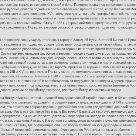
ословный шляхетский суд, а также для избрания земских послов, т. е. представителей
о состоял только из литовских князей и бояр. Привилегированное положение, в како
тве русские области подняться против литовского правительства, когда по смерти Ви
их вельмож и около половины XV в. получили доступ на сейм, который стал общим, или
нем являлась только знать, князья и паны, которые призывались все лично и имели ре
ризыва на вальные сеймы. Статут 1566 г. устроил сеймовое представительство русск
ное соединение с Польшей: слияние русско-литовского сейма с польским по люблинск
 сопровождалось упадком старинных городов Западной Руси. В старой Киевской Руси
 с введением господарских урядов областной город оторвался от своей области; мес
ско-городовое управление заменено было коронным. В то же время подгородные земл
. Служилые землевладельцы, бояре и земяне, прежде входившие в состав городских о
ского населения, и начали покидать города, селясь в своих вотчинах и выслугах, жа
силенный вечевой город оставался одиноким среди этих чуждых и часто враждебных ем
ие урядники, воеводы, кастеляны и старосты притесняли горожан. Чтобы вывести город
рое в XIII и XIV вв. проникло в Польшу вместе с немецкими колонистами, наводнявши
 королем Казимиром Великим в 1340 г.; с половины XV в. магдебургское право распро
ению казенных повинностей и освобождались от подсудности воеводам и другим прави
вники - присяжные) под председательством назначаемого королем войта (немецкое Vog
довали делами по хозяйству, торговле, благоустройству и благочинию города.
итву, сближая литовско-русский государственный строй с польским, в XV и первой
 имевших отдельных государей, то соединявшихся под властью одного. В XVI в. сложи
ам; это сочетание сопровождалось чрезвычайно важными следствиями для всей Вост
формацию. Казалось бы, какое было дело Восточной Европе до какого-то немецкого докт
их предметах! Тем не менее этот церковный переворот на Западе не прошел бесследн
ю или как отдаленный отзвук. Известные вольнодумные движения в русском церковном
 решаюсь сказать, где реформация сильнее подействовала на международные отношени
с большой оговоркой принимаю мысль, будто древняя Русь жила полным особняком от З
па знала древнюю Россию не лучше, чем новую. Но как и теперь, три-четыре века наза