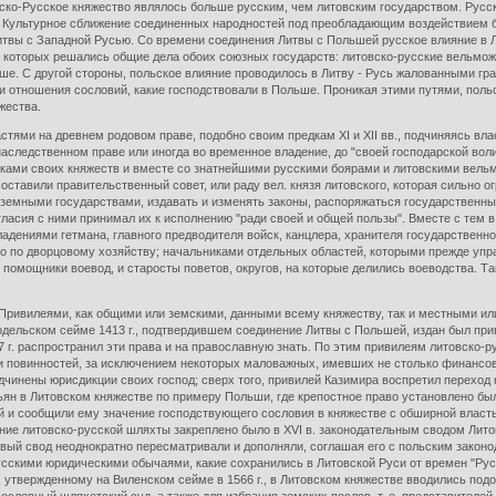
ко-Русское княжество являлось больше русским, чем литовским государством. Русски
 Культурное сближение соединенных народностей под преобладающим воздействием бол
Литвы с Западной Русью. Со времени соединения Литвы с Польшей русское влияние в 
 которых решались общие дела обоих союзных государств: литовско-русские вельможи
ше. С другой стороны, польское влияние проводилось в Литву - Русь жалованными гр
 и отношения сословий, какие господствовали в Польше. Проникая этими путями, поль
жества.
ями на древнем родовом праве, подобно своим предкам XI и XII вв., подчиняясь власт
наследственном праве или иногда во временное владение, до "своей господарской воли
ками своих княжеств и вместе со знатнейшими русскими боярами и литовскими вель
оставили правительственный совет, или раду вел. князя литовского, которая сильно ог
ноземными государствами, издавать и изменять законы, распоряжаться государственн
огласия с ними принимал их к исполнению "ради своей и общей пользы". Вместе с те
дениями гетмана, главного предводителя войск, канцлера, хранителя государственно
о по дворцовому хозяйству; начальниками отдельных областей, которыми прежде упр
 помощники воевод, и старосты поветов, округов, на которые делились воеводства. Та
ями, как общими или земскими, данными всему княжеству, так и местными или о
дельском сейме 1413 г., подтвердившем соединение Литвы с Польшей, издан был прив
 г. распространил эти права и на православную знать. По этим привилеям литовско-
 повинностей, за исключением некоторых маловажных, имевших не столько финансовое
дчинены юрисдикции своих господ; сверх того, привилей Казимира воспретил переход 
ян в Литовском княжестве по примеру Польши, где крепостное право установлено был
ой и сообщили ему значение господствующего сословия в княжестве с обширной власт
ение литовско-русской шляхты закреплено было в XVI в. законодательным сводом Лит
ервый свод неоднократно пересматривали и дополняли, соглашая его с польским закон
сскими юридическими обычаями, какие сохранились в Литовской Руси от времен "Русс
уту, утвержденному на Виленском сейме в 1566 г., в Литовском княжестве вводились п