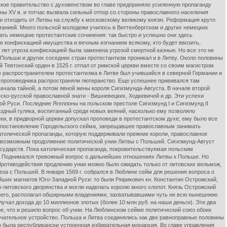
ьское правительство с духовенством во главе предприняло усиленную пропаганду
ны XV в. и тотчас вызвала сильный отпор со стороны православного населения
ли отходить от Литвы на службу к московскому великому князю. Реформация круто
анией. Много польской молодежи училось в Виттенбергском и других немецких
тать немецкие протестантские сочинения: так быстро и успешно они здесь
ее конфискацией имущества и вечным изгнанием всякому, кто будет ввозить,
 лет угроза конфискацией была заменена угрозой смертной казнью. Но все это не
Польши и других соседних стран протестантизм проникал и в Литву. Около половины
й Тевтонский орден в 1525 г. отпал от римской церкви вместе со своим магистром
ым распространителем протестантизма в Литве был учившийся в северной Германии и
х проповедника распространяли лютеранство. Еще успешнее прививался там
ала тайной, а потом явной жены короля Сигизмунда-Августа. В начале второй
ско-русской православной знати - Вишневецких, Ходкевичей и др. Эти успехи
й Руси. Последние Ягеллоны на польском престоле Сигизмунд I и Сигизмунд II
раздный гуляка, воспитанный среди новых веяний, насколько ему позволяло
ки, в придворной церкви допускал проповеди в протестантском духе; ему было все
ым; постановление Городельского сейма, запрещавшее православным занимать
католической пропаганды, которую поддерживали прежние короли, православное
л возможным продолжение политической унии Литвы с Польшей. Сигизмунд-Август
осударств. Пока католическая пропаганда, покровительствуемая польским
за. Поднимался тревожный вопрос о дальнейших отношениях Литвы к Польше. Но
ротиводействия продлению унии можно было ожидать только от литовских вельмож,
юза с Польшей. В январе 1569 г. собрался в Люблине сейм для решения вопроса о
ейших магнатов Юго-Западной Руси: то были Рюрикович кн. Константин Острожский,
-литовского дворянства и могли наделать королю много хлопот. Князь Острожский
еднего, располагал обширными владениями, захватывавшими чуть не всю нынешнюю
лучал дохода до 10 миллионов злотых (более 10 млн руб. на наши деньги). Эти два
кое, что и решило вопрос об унии. На Люблинском сейме политический союз обоих
нчательное устройство. Польша и Литва соединялись как две равноправные половины
то была республикански устроенная избирательная монархия. Во главе управления