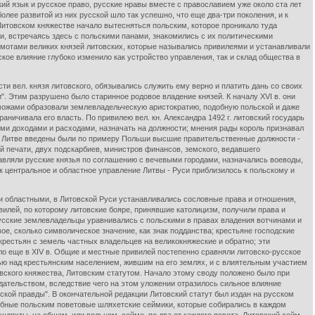
й язык и русское право, русские нравы вместе с православием уже около ста лет
ее развитой из них русской шло так успешно, что еще два-три поколения, и к
Литовском княжестве начало вытесняться польским, которое проникало туда
, встречаясь здесь с польскими панами, знакомились с их политическими
амотами великих князей литовских, которые назывались привилеями и устанавливали
ское влияние глубоко изменило как устройство управления, так и склад общества в
и вел. князя литовского, обязывались служить ему верно и платить дань со своих
". Этим разрушено было старинное родовое владение князей. К началу XVI в. они
можами образовали землевладельческую аристократию, подобную польской и даже
раничивала его власть. По привилею вел. кн. Александра 1492 г. литовский государь
ыми доходами и расходами, назначать на должности; мнения рады король признавал
м в Литве введены были по примеру Польши высшие правительственные должности -
й печати, двух подскарбиев, министров финансов, земского, ведавшего
авляли русские князья по соглашению с вечевыми городами, назначались воеводы,
к центральное и областное управление Литвы - Руси приблизилось к польскому и
бластными, в Литовской Руси устанавливались сословные права и отношения,
илей, по которому литовские бояре, принявшие католицизм, получили права и
русские землевладельцы уравнивались с польскими в правах владения вотчинами и
, сколько символическое значение, как знак подданства; крестьяне господские
крестьян с земель частных владельцев на великокняжеские и обратно; эти
о еще в XIV в. Общие и местные привилей постепенно сравняли литовско-русское
ью над крестьянским населением, жившим на его землях, и с влиятельным участием
овского княжества, Литовским статутом. Начало этому своду положено было при
одательством, вследствие чего на этом уложении отразилось сильное влияние
кой правды". В окончательной редакции Литовский статут был издан на русском
одобные польским поветовые шляхетские сеймики, которые собирались в каждом