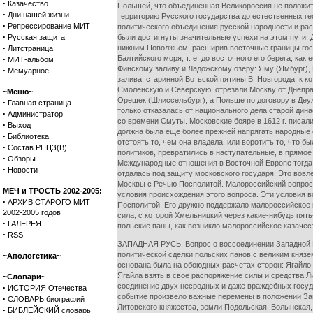
·
Казачество
Польшей, что объединенная Великороссия не положит 
·
Дни нашей жизни
территорию Русского государства до естественных г
·
Репрессирование МИТ
политического объединения русской народности и рас
·
Русская защита
были достигнуты значительные успехи на этом пути. 
·
нижним Поволжьем, расширив восточные границы госу
Литстраница
·
Балтийского моря, т. е. до восточного его берега, к
МИТ-альбом
Финскому заливу и Ладожскому озеру: Яму (Ямбург), К
·
Мемуарное
залива, старинной Вотьской пятины В. Новгорода, к к
Смоленскую и Северскую, отрезали Москву от Днепра,
~Меню~
Орешек (Шлиссельбург), а Польше по договору в Деул
·
Главная страница
только отказалась от национального дела старой дин
·
Администратор
со времени Смуты. Московские бояре в 1612 г. писали
·
Выход
должна была еще более прежней напрягать народные с
·
Библиотека
отстоять то, чем она владела, или воротить то, что
·
Состав РПЦЗ(В)
политиков, превратились в наступательные, в прямое
·
Обзоры
Международные отношения в Восточной Европе тогда 
·
Новости
отдалась под защиту московского государя. Это вовл
Москвы с Речью Посполитой. Малороссийский вопрос 
МЕЧ и ТРОСТЬ 2002-2005:
условия происхождения этого вопроса. Эти условия в
·
АРХИВ СТАРОГО МИТ
Посполитой. Его дружно поддержало малороссийское к
2002-2005 годов
сила, с которой Хмельницкий через какие-нибудь пят
·
ГАЛЕРЕЯ
польские паны, как возникло малороссийское казачест
·
RSS
ЗАПАДНАЯ РУСЬ. Вопрос о воссоединении Западной Ру
политической сделки польских панов с великим князем
~Апологетика~
основана была на обоюдных расчетах сторон: Ягайло 
Ягайла взять в свое распоряжение силы и средства 
~Словари~
соединение двух несродных и даже враждебных госуда
·
ИСТОРИЯ Отечества
событие произвело важные перемены в положении Зап
·
СЛОВАРЬ биографий
Литовского княжества, земли Подольская, Волынская,
·
БИБЛЕЙСКИЙ словарь