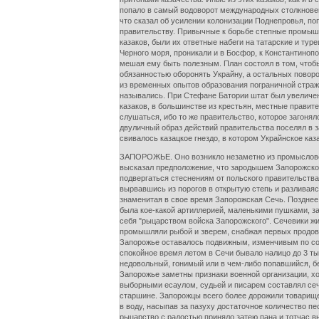
попало в самый водоворот международных столкновени
что сказал об усилении колонизации Поднепровья, по
правительству. Привычные к борьбе степные промышл
казаков, были их ответные набеги на татарские и тур
Черного моря, проникали и в Босфор, к Константинопо
мешая ему быть полезным. План состоял в том, чтоб
обязанностью оборонять Украйну, а остальных поворо
из временных опытов образования пограничной стражи
назывались. При Стефане Батории штат был увеличен д
казаков, в большинстве из крестьян, местные правите
слушаться, ибо то же правительство, которое загонял
двуличный образ действий правительства поселял в з
свивалось казацкое гнездо, в котором Украйнское ка
ЗАПОРОЖЬЕ. Оно возникло незаметно из промыслового 
высказал предположение, что зародышем Запорожской 
подвергаться стеснениям от польского правительства
вырвавшись из порогов в открытую степь и разливаяс
знаменитая в свое время Запорожская Сечь. Позднее 
была кое-какой артиллерией, маленькими пушками, 
себя "рыцарством войска Запорожского". Сечевики ж
промышляли рыбой и зверем, снабжая первых продовол
Запорожье оставалось подвижным, изменчивым по сос
спокойное время летом в Сечи бывало налицо до 3 тыс
недовольный, гонимый или в чем-либо попавшийся, беж
Запорожье заметны признаки военной организации, х
выборными есаулом, судьей и писарем составлял сеч
старшине. Запорожцы всего более дорожили товарищес
в воду, насыпав за пазуху достаточное количество пе
рыцарство с радостью приняло затею пана и тотчас вы