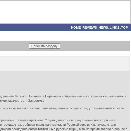
HOME
::
REVIEWS
::
NEWS
::
LINKS
::
TOP
оединения Литвы с Польшей. - Перемены в управлении и в сословных отношениях. -
ское казачество. - Запорожье.
 того же источника, - к внешним отношениям государства, установившимся после
вненно тяжелее прежнего. Старая династия в продолжение полутора века
 государства, собирая рассыпанные части Русской земли. Как только стало
одбирая последние самостоятельные русские миры, в то же время заявил в борьбе с