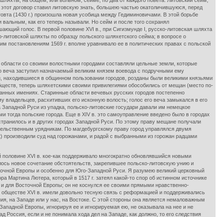
 шляхты, на общем, или вольном, сейме, по два от каждого повета. Литовский сейм,
е этот договор ставил литовскую знать, большею частью окатоличившуюся, перед
товта (1430 г.) произошла новая усобица между Гедиминовичами. В этой борьбе
 вальным, как его теперь называли. Но сейм и после того сохранял
шающий голос. В первой половине XVI в., при Сигизмунде I, русско-литовская шляхта
о-литовской шляхты по образцу польского шляхетского сейма; в вопросе о
им постановлениям 1569 г. вполне уравнивало ее в политических правах с польской
 области со своими волостными городами составляли цельные земли, которые
то веча заступил назначаемый великим князем воевода с подручными ему
и, находившиеся в общинном пользовании городов, розданы были великими князьями
бществ, теперь шляхетскими своими привилегиями обособились от мещан (место по-
лованных имениях. Старинные области вечевых русских городов постепенно
у владельцев, расхитивших его исконную волость; голос его веча замыкался в его
а Западной Руси из упадка, польско-литовские государи давали им немецкое
ми тогда польские города. Еще в XIV в. это самоуправление введено было в городах
странилось и в других городах Западной Руси. По этому праву мещане получали
тельственным урядникам. По магдебургскому праву город управлялся двумя
t) производили суд над горожанами, и радой с выбранными из горожан радцами
 половине XVI в. кое-как поддерживало многократно обновлявшийся новыми
лось новое сочетание обстоятельств, закрепившее польско-литовскую унию и
очной Европы и особенно для Юго-Западной Руси. Я разумею великий церковный
ора Мартина Лютера, который в 1517 г. затеял какой-то спор об истинном источнике
о и для Восточной Европы; он не коснулся ее своими прямыми нравственно-
 обществе XVI в. имели довольно тесную связь с реформацией и поддерживались
я, на Западе или у нас, на Востоке. С этой стороны она является немаловажным
ападной Европы, игнорируя ее и игнорируемая ею, не оказывала на нее и не
д Россия, если и не понимала хода дел на Западе, как должно, то его следствия