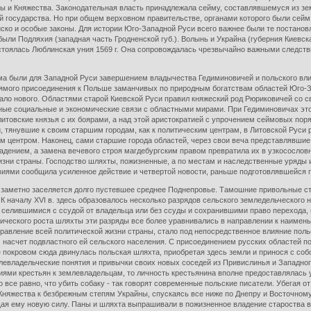
и Княжества. Законодательная власть принадлежала сейму, составлявшемуся из земск
 государства. Но при общем верховном правительстве, органами которого были сейм,
ско и особые законы. Для истории Юго-Западной Руси всего важнее были те постанов
 были Подляхия (западная часть Гродненской губ.). Волынь и Украйна (губерния Киевс
остоялась Люблинская уния 1569 г. Она сопровождалась чрезвычайно важными следст
ыли для Западной Руси завершением владычества Гедиминовичей и польского влияния
прямого присоединения к Польше заманчивых по природным богатствам областей Юго-
емало нового. Областями старой Киевской Руси правил княжеский род Рюриковичей со
ные социальные и экономические связи с областными мирами. При Гедиминовичах эт
литовские князья с их боярами, а над этой аристократией с упрочением сеймовых пор
, тянувшие к своим старшим городам, как к политическим центрам, в Литовской Руси
 центром. Наконец, сами старшие города областей, через свои веча представлявшие
дением, а замена вечевого строя магдебургским правом превратила их в узкосослов
изни страны. Господство шляхты, пожизненные, а по местам и наследственные уряды и
иями сообщила усиленное действие и четвертой новости, раньше подготовлявшейся п
етно заселяется долго пустевшее среднее Поднепровье. Тамошние привольные степи
 К началу XVI в. здесь образовалось несколько разрядов сельского земледельческого
селившимися с ссудой от владельца или без ссуды и сохранившими право перехода,
итического роста шляхты эти разряды все более уравнивались в направлении к наимень
правление всей политической жизни страны, стало под непосредственное влияние пол
насчет подвластного ей сельского населения. С присоединением русских областей по
 покровом сюда двинулась польская шляхта, приобретая здесь земли и принося с соб
евладельческие понятия и привычки своих новых соседей из Привислинья и Западного
ми крестьян к землевладельцам, то личность крестьянина вполне предоставлялась у
все равно, что убить собаку - так говорят современные польские писатели. Убегая от
Княжества к безбрежным степям Украйны, спускаясь все ниже по Днепру и Восточному
я ему новую силу. Паны и шляхта выпрашивали в пожизненное владение староства в п