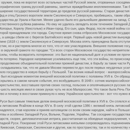
оружия, пока не воротит всех остальных частей Русской земли, оторванных соседями,
еографических границ русской равнины, занятых враждебными иноплеменниками. Так 
ширение государственной территории до пределов русской равнины. Старая династия н
Дед и отец Грозного воротили земли Смоленскую и Северскую, пробившись, таким обра
дарства до Урала и Каспия. Менее удачно было его дальнейшее движение на запад. С
ак естественного рубежа равнины. Но ему не удалось овладеть всем течением Западной 
опорье, Корелу (Кексгольм) и Иван-город. Его сын, царь Федор, после новой войны со 
оторой принадлежали эти города. Смутное время снова отбросило Московское государст
 а шведы сбили ее с берегов Балтийского моря. Первый царь новой династии вынужден
ине (1618 г.) земли Смоленскую и Северскую. Москва опять принуждена была отступи
астии, но и растеряла многое из того, что от нее унаследовала. Внешнее положение г
 в окружной грамоте по городам: "Со всех сторон Московское государство неприятели 
илы, чтобы возвратить потерянное: это был ее национальный долг и условие ее прочн
 было потеряно. Народное напряжение усиливалось еще тем, что эти войны, по происх
 продолжение объединительной политики прежней династии, в борьбу за такие части Р
складывались так, что не давали Москве перевести дух после первых неудачных усил
екло государство в новую борьбу с Польшей. Так возник новый вопрос - малороссийс
был исходным моментом внешней московской политики с половины XVII в. Он обращае
скрылись в самом начале события, его возбудившего. В 1648 г. сотник малороссийско
рестьянство, восставшее против своих господ, польских и ополячившихся русских па
ь-шесть месяцев имел в своих руках чуть не всю Малороссию. Что такое была Речь По
во и почему в восстании примкнуло к нему Украйнское крестьянство - вот что нужно 
си был самым тяжелым делом внешней московской политики в XVII в. Он сплелся из 
 литовским Ягайлом в конце XIV в. В силу этой сделки 1386 г. великий князь литовск
надеялся, став королем и приняв католицизм со всем своим народом, найти в Польше 
Литвы и особенно Западной Руси, Волыни, Подолии, Украйны. Так соседние государст
рств, скорее, дипломатическая интрига, рассчитанная на обоюдные недоразумения, ч
адной Руси. Покорение этой Руси литовскими князьями сопровождалось подчинением 
 Киевская, Северская, Смоленская и другие, как по пространству, так и по количеств