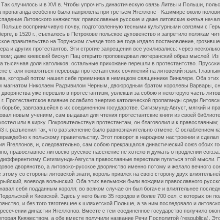
 Так случилось и в XVI в. Чтобы упрочить династическую связь Литвы и Польши, пол
 пропаганда особенно была напряжена при третьем Ягеллоне - Казимире около полови
аспадение Литовского княжества: православные русские и даже литовские князья нача
 Польше восприимчивую почву, подготовленную тесными культурными связями с Герм
берге, в 1520 г., съехалось в Петрокове польское духовенство и запретило полякам чи
кое правительство на Торунском съезде того же года издало постановление, грозивш
ра и других протестантов. Эти строгие запрещения все усиливались: через несколько
вом; даже киевский бискуп Пац открыто проповедовал лютеранский образ мыслей. Из 
ва тысячная доля католиков; остальные прихожане перешли в протестантство. Прусски
дене стали появляться переводы протестантских сочинений на литовский язык. Главн
ва, который потом нашел себе преемника в немецком священнике Винклере. Оба эти
 магнатом Николаем Радзивилом Черным, двоюродным братом королевы Варвары, снач
 дворянства уже перешло в протестантизм, увлекши за собою и некоторую часть литов
г. Протестантское влияние ослабило энергию католической пропаганды среди Литовско
й борьбе, завязавшейся в их соединенном государстве. Сигизмунд-Август, мягкий и п
овал новым учениям, сам выдавал для чтения протестантские книги из своей библиоте
 в костел или в кирку. Покровительствуя протестантам, он благоволил и к православн
3 г. разъяснил так, что разъяснение было равнозначительно отмене. С ослаблением 
 враждебно к польскому правительству. Этот поворот в народном настроении и сдела
ия Ягеллонов, и, следовательно, сам собою прекращался династический союз обоих г
нно, православное литовско-русское население не хотело и думать о продлении сою
дифферентизму Сигизмунда-Августа православные перестали пугаться этой мысли. П
ядовое дворянство, а литовско-русское дворянство именно потому и желало вечного со
 этому со стороны литовской знати, король привлек на свою сторону двух влиятельн
орыйский, воевода волынский. Оба этих вельможи были вождями православного русско
навал себя подданным короля; во всяком случае он был богаче и влиятельнее посл
дольской и Киевской. Здесь у него было 35 городов и более 700 сел, с которых он по
рянство, и без того тяготевшее к шляхетской Польше, а за ним последовало и литовс
пресечении династии Ягеллонов. Вместе с тем соединенное государство получило око
вторая Княжеством, а обе вместе получили название Речи Посполитой (respublica). Э