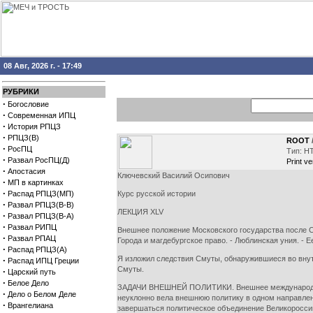
08 Авг, 2026 г. - 17:49
РУБРИКИ
·
Богословие
·
Современная ИПЦ
·
История РПЦЗ
·
РПЦЗ(В)
ROOT
·
РосПЦ
Тип: H
·
Развал РосПЦ(Д)
Print ve
·
Апостасия
Ключевский Василий Осипович
·
МП в картинках
·
Распад РПЦЗ(МП)
Курс русской истории
·
Развал РПЦЗ(В-В)
ЛЕКЦИЯ XLV
·
Развал РПЦЗ(В-А)
·
Развал РИПЦ
Внешнее положение Московского государства после С
·
Развал РПАЦ
Города и магдебургское право. - Люблинская уния. - 
·
Распад РПЦЗ(А)
Я изложил следствия Смуты, обнаружившиеся во внут
·
Распад ИПЦ Греции
Смуты.
·
Царский путь
·
Белое Дело
ЗАДАЧИ ВНЕШНЕЙ ПОЛИТИКИ. Внешнее международное 
·
Дело о Белом Деле
неуклонно вела внешнюю политику в одном направлени
·
Врангелиана
завершаться политическое объединение Великороссии,