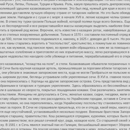
й Руси, Литвы, Польши, Турции и Крыма. Роль, какую пришлось играть днепровскому 
полнявшей здешнее казаковавшее население. Это был люд, нужный для края и всего г
енники доставляли лучшую оборону стране от татарских набегов. Но это было обою
ецкие земли. Нападали и с суши и с моря: в начале XVII в. легкие казацкие челны гро
лю. В отместку турки грозили Польше войной, которой поляки пуще всего боялись. Еще
ы из беспорядочной и все разраставшейся массы казакующих выделить наиболее благо
тить в прежний род жизни. Впрочем, есть известие о казацких ротах, навербованных д
 из степных вооруженных добычников. Только в 1570 г. составили постоянный отряд в
о 500, потом постепенно поднимался и, наконец, в 1625 г. доведен до 6 тысяч. Но ро
ли и паны старались воротить в "поспольство", крестьянство, к покинутым их повинно
о их, как мужиков, под панское ярмо, во время войн обращалось к ним же за помощью 
аштатных озлобление и приготовлял из них взрывчатую массу, легко разгоравшуюся в
зацкое недовольство находило себе убежище и питомник, перерабатывавший его в отк
казакованья, "козацства на поле", в степи. Казаковавшие обыватели пограничных го
Сечи была крупная казацкая артель, промышлявшая за порогами вблизи татарских коче
, они убегали в знакомые запорожские места, куда не могли Пробраться ни польские к
ь широким руслом, беглецы устраивали себе укрепленные сечи. В XVI в. главное посе
она переносилась с Хортицы на другие запорожские острова. Сечь представляла вид 
забранными в татарских и турецких укреплениях. Здесь образовалось из бессемейны
или в шалашах из хвороста, покрытых лошадиными кожами. Они различались занятия
ьствием. Женщины не допускались в Сечь; женатые казаки, сидни, гнездюки, жили отд
таву обществом: на зиму оно расходилось по Украйнским городам, оставив в Сечи не
яч человек, но она переполнялась, когда Украйнскому поспольству становилось невте
ал за пороги. В Сечи не спрашивали пришельца, кто он и откуда, какой веры, какого 
отя еще неустойчивой, установившейся несколько позднее. Военным братством Запор
евую старшину, правительство. Кош размещался отрядами, куренями, которых было п
ким равенством; все решал сечевой круг, рада, казацкое коло. Со старшиной своей э
ску. В 1581 г. в Сечь явился знатный пан из Галиции, бесшабашный авантюрист Зборов
брало его в гетманы. На походе казаки сами приставали к нему, допытываясь, когда, б