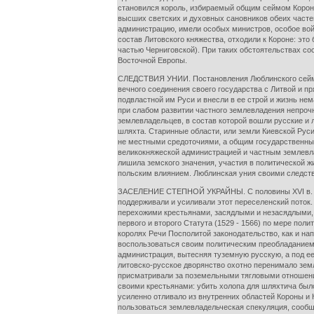
становился король, избираемый общим сеймом Короны 
высших светских и духовных сановников обеих частей
администрацию, имели особых министров, особое вой
состав Литовского княжества, отходили к Короне: это
частью Черниговской). При таких обстоятельствах с
Восточной Европы.
СЛЕДСТВИЯ УНИИ. Постановления Люблинского сейма б
вечного соединения своего государства с Литвой и 
подвластной им Руси и внесли в ее строй и жизнь н
при слабом развитии частного землевладения непроч
землевладельцев, в состав которой вошли русские и 
шляхта. Старинные области, или земли Киевской Руси
не местными средоточиями, а общим государственным
великокняжеской администрацией и частным землевла
лишила земского значения, участия в политической ж
польским влиянием. Люблинская уния своими следств
ЗАСЕЛЕНИЕ СТЕПНОЙ УКРАЙНЫ. С половины XVI в. зам
поддерживали и усиливали этот переселенский поток.
перехожими крестьянами, засядлыми и незасядлыми, 
первого и второго Статута (1529 - 1566) по мере пол
королях Речи Посполитой законодательство, как и на
воспользоваться своим политическим преобладанием 
администрация, вытесняя туземную русскую, а под ее
литовско-русское дворянство охотно перенимало земл
присматривали за поземельными тягловыми отношения
своими крестьянами: убить холопа для шляхтича было 
усиленно отливало из внутренних областей Короны и 
пользоваться землевладельческая спекуляция, сообща