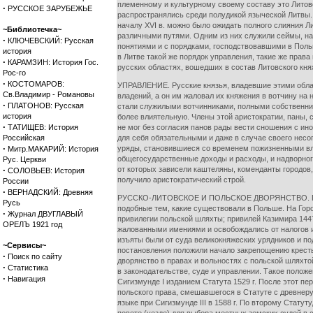
племенному и культурному своему составу это Литовс
·
РУССКОЕ ЗАРУБЕЖЬЕ
распространялись среди полудикой языческой Литвы.
началу XVI в. можно было ожидать полного слияния 
~Библиотечка~
различными путями. Одним из них служили сеймы, на
·
КЛЮЧЕВСКИЙ: Русская
понятиями и с порядками, господствовавшими в Поль
история
в Литве такой же порядок управления, такие же права
·
КАРАМЗИН: История Гос.
русских областях, вошедших в состав Литовского кня
Рос-го
·
КОСТОМАРОВ:
УПРАВЛЕНИЕ. Русские князья, владевшие этими област
Св.Владимир - Романовы
владений, а он им жаловал их княжения в вотчину на 
·
ПЛАТОНОВ: Русская
стали служилыми вотчинниками, полными собственни
история
более влиятельную. Члены этой аристократии, паны, с
·
ТАТИЩЕВ: История
не мог без согласия панов рады вести сношения с и
Российская
для себя обязательными и даже в случае своего нес
·
уряды, становившиеся со временем пожизненными вла
Митр.МАКАРИЙ: История
общегосударственные доходы и расходы, и надворног
Рус. Церкви
·
от которых зависели каштеляны, коменданты городов,
СОЛОВЬЕВ: История
получило аристократический строй.
России
·
ВЕРНАДСКИЙ: Древняя
РУССКО-ЛИТОВСКОЕ И ПОЛЬСКОЕ ДВОРЯНСТВО. Привиле
Русь
подобные тем, какие существовали в Польше. На Горо
·
Журнал ДВУГЛАВЫЙ
привилегии польской шляхты; привилей Казимира 1447
ОРЕЛЪ 1921 год
жалованными имениями и освобождались от налогов и
изъяты были от суда великокняжеских урядников и по
~Сервисы~
постановления положили начало закрепощению кресть
·
Поиск по сайту
дворянство в правах и вольностях с польской шляхт
·
Статистика
в законодательстве, суде и управлении. Такое полож
·
Навигация
Сигизмунде I изданием Статута 1529 г. После этот п
польского права, смешавшегося в Статуте с древнеру
языке при Сигизмунде III в 1588 г. По второму Стат