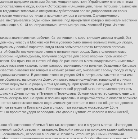
манивая щедрыми льготами беглых мещан и крестьян. Украйнскими степями тогда
копоставленные люди, князья Острожские и Вишневецкие, паны Потоцкие, Замойские
. Но тогдашние земельные спекулянты действовали все же добросовестнее своих
ми новые местечки, сотнями и тысячами хутора и селения. Одновременно с
лава, выстраивались ряды новых замков, под прикрытием которых возникали местечки
ими еще в Х - XI вв. огораживались степные границы Киевской Руси. Из этих
аками звали наемных рабочих, батрачивших по крестьянским дворам людей, без
ездомному классу в Московской Руси усвоено было звание вольных гулящих людей,
или ему особый характер. Когда стала забываться гроза татарского погрома,
 этой борьбы служили укрепленные пограничные города. Здесь сложился класс
верогоны, надобно думать, получали средства для своих опасных промыслов от
хозяев. Как привычных к степной борьбе ратников их могли поддерживать и местные
рское название казаков, потом распространившееся на вольных бездомных батраков
известие о казачестве говорит о казаках рязанских, оказавших своему городу услугу
ождении казачества. В десятнях степных уездов XVI в. встречаем заметки о том или
цкое общество, например на Дону; он просто нашел случайных товарищей и с ними,
отом вернуться на родину и там где-нибудь пристроиться. Елецкая десятая 1622 г.
ми и в монастыри служками. Первоначальной родиной казачества можно признать
вшуюся в Днепр по черте Путивля и Переяслава. Вскоре казачество сделало еще шаг
, стали оседать военно-промысловыми артелями в открытой степи, в области верхнего
зачество запорожское только еще начинало устрояться в военное общество, донское
 г. он выехал из Крыма на Дон и служил там государю московскому 15 лет,
. Он просит государя освободить его двор в Путивле от налогов и повинностей,
е общественное обличье было так же просто, как и в других местах. Из городов
пчелой, рыбой, зверем и татарином. Весной и летом эти прихожие казаки работали на
есь осаживались, особенно в Каневе и Черкасах, ставших ранними и главными
графические и политические условия осложнили судьбы Украйнского казачества. Оно