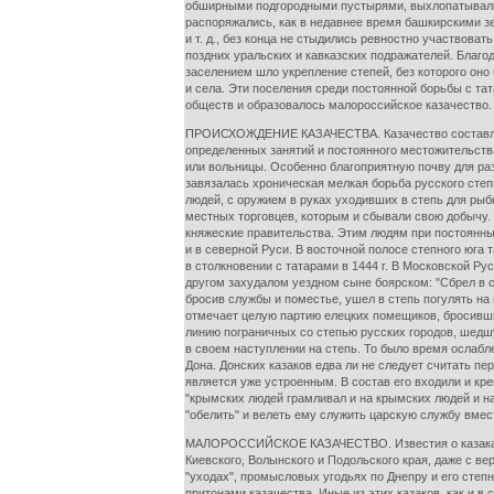
обширными подгородными пустырями, выхлопатывали 
распоряжались, как в недавнее время башкирскими з
и т. д., без конца не стыдились ревностно участвов
поздних уральских и кавказских подражателей. Благо
заселением шло укрепление степей, без которого оно
и села. Эти поселения среди постоянной борьбы с та
обществ и образовалось малороссийское казачество.
ПРОИСХОЖДЕНИЕ КАЗАЧЕСТВА. Казачество составляло 
определенных занятий и постоянного местожительств
или вольницы. Особенно благоприятную почву для раз
завязалась хроническая мелкая борьба русского сте
людей, с оружием в руках уходивших в степь для ры
местных торговцев, которым и сбывали свою добычу. 
княжеские правительства. Этим людям при постоянны
и в северной Руси. В восточной полосе степного юга 
в столкновении с татарами в 1444 г. В Московской Рус
другом захудалом уездном сыне боярском: "Сбрел в ст
бросив службы и поместье, ушел в степь погулять на
отмечает целую партию елецких помещиков, бросивши
линию пограничных со степью русских городов, шедш
в своем наступлении на степь. То было время ослабл
Дона. Донских казаков едва ли не следует считать пе
является уже устроенным. В состав его входили и кр
"крымских людей грамливал и на крымских людей и на
"обелить" и велеть ему служить царскую службу вмес
МАЛОРОССИЙСКОЕ КАЗАЧЕСТВО. Известия о казаках дне
Киевского, Волынского и Подольского края, даже с в
"уходах", промысловых угодьях по Днепру и его степ
притонами казачества. Иные из этих казаков, как и 