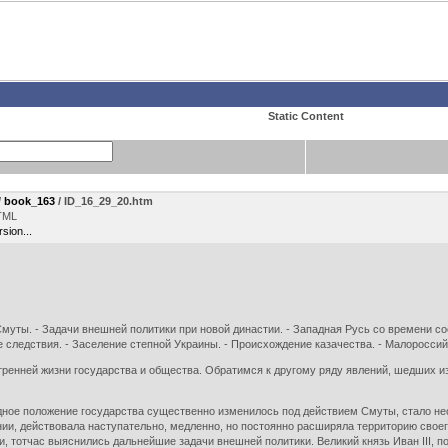
Static Content
/
book_163
/ ID_16_29_20.htm
TML
rsion...
муты. - Задачи внешней политики при новой династии. - Западная Русь со времени с
Ее следствия. - Заселение степной Украины. - Происхождение казачества. - Малороссий
ренней жизни государства и общества. Обратимся к другому ряду явлений, шедших из
положение государства существенно изменилось под действием Смуты, стало несра
и, действовала наступательно, медленно, но постоянно расширяла территорию своего
 тотчас выяснились дальнейшие задачи внешней политики. Великий князь Иван III, п