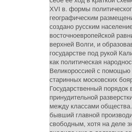
себе ее ход в краткой схем
XVI в. формы политическог
географическим размещени
создано русским населени
восточноевропейской равни
верхней Волги, и образова
государстве под рукой Кал
как политическая народнос
Великороссией с помощью 
старинных московских бояр
Государственный порядок в
принудительной разверстк
между классами общества. 
бывший главной производи
свободным, хотя на деле з