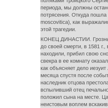
поляками Троицкого Серги
периода, мы должны остано
потрясения. Откуда пошла э
moscovitiса), как выражал
этой трагедии.
КОНЕЦ ДИНАСТИИ. Грозный 
до своей смерти, в 1581 г.,
находили, прибил свою снох
свекра в ее комнату оказала
как объясняет дело иезуит
месяца спустя после событ
наследник отцова престола
вспыливший отец печально
положил сына на месте. Ца
неистовым воплем вскакива