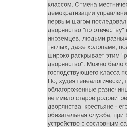
классом. Отмена местниче
демократизации управления
первым шагом последовали
дворянство "по отечеству"
иноземцев, людьми разных 
тяглых, даже холопами, по
широко раскрывает этим "
дворянство". Можно было б
господствующего класса п
Но, худея генеалогически,
облагороженные разночинц
не имело старое родовитое
дворянства, крестьяне - ег
обязательная служба; при 
устройство с сословным с