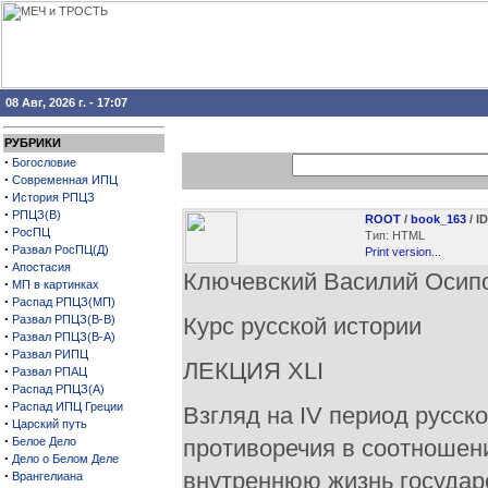
08 Авг, 2026 г. - 17:07
РУБРИКИ
·
Богословие
·
Современная ИПЦ
·
История РПЦЗ
·
РПЦЗ(В)
ROOT
/
book_163
/ I
·
РосПЦ
Тип: HTML
·
Развал РосПЦ(Д)
Print version...
·
Апостасия
Ключевский Василий Осип
·
МП в картинках
·
Распад РПЦЗ(МП)
·
Развал РПЦЗ(В-В)
Курс русской истории
·
Развал РПЦЗ(В-А)
·
Развал РИПЦ
ЛЕКЦИЯ XLI
·
Развал РПАЦ
·
Распад РПЦЗ(А)
·
Распад ИПЦ Греции
Взгляд на IV период русск
·
Царский путь
·
Белое Дело
противоречия в соотношени
·
Дело о Белом Деле
·
внутреннюю жизнь государст
Врангелиана