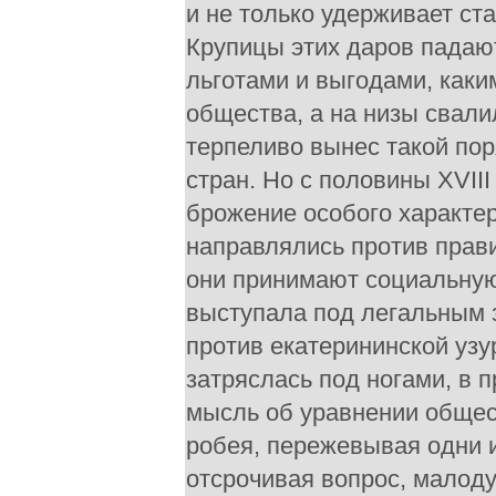
и не только удерживает ст
Крупицы этих даров падают
льготами и выгодами, каки
общества, а на низы свали
терпеливо вынес такой пор
стран. Но с половины XVII
брожение особого характер
направлялись против прави
они принимают социальную 
выступала под легальным 
против екатерининской узу
затряслась под ногами, в 
мысль об уравнении общест
робея, пережевывая одни и
отсрочивая вопрос, малод