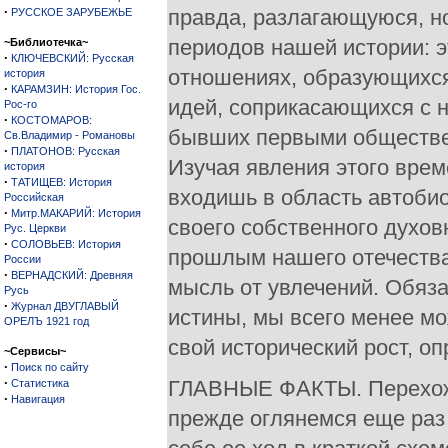
·
правда, разлагающуюся, но
РУССКОЕ ЗАРУБЕЖЬЕ
периодов нашей истории: э
~Библиотечка~
·
КЛЮЧЕВСКИЙ: Русская
отношениях, образующихся 
история
·
КАРАМЗИН: История Гос.
идей, соприкасающихся с 
Рос-го
·
КОСТОМАРОВ:
бывших первыми обществе
Св.Владимир - Романовы
·
ПЛАТОНОВ: Русская
Изучая явления этого врем
история
·
ТАТИЩЕВ: История
входишь в область автобио
Российская
·
Митр.МАКАРИЙ: История
своего собственного духов
Рус. Церкви
·
СОЛОВЬЕВ: История
прошлым нашего отечества.
России
·
ВЕРНАДСКИЙ: Древняя
мысль от увлечений. Обяз
Русь
·
Журнал ДВУГЛАВЫЙ
истины, мы всего менее мо
ОРЕЛЪ 1921 год
свой исторический рост, о
~Сервисы~
·
Поиск по сайту
·
ГЛАВНЫЕ ФАКТЫ. Перехожу
Статистика
·
Навигация
прежде оглянемся еще раз