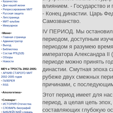
·
Казачество
влиянием. - Государство и
·
Дни нашей жизни
·
Репрессирование МИТ
- Конец династии. Царь Фе
·
Русская защита
·
Литстраница
Самозванство.
·
МИТ-альбом
·
Мемуарное
IV ПЕРИОД. Мы остановили
~Меню~
·
Главная страница
периодом, доступным изуч
·
Администратор
·
периодом я разумею время 
Выход
·
Библиотека
императора Александра II (
·
Состав РПЦЗ(В)
·
Обзоры
периоде можно принять год
·
Новости
династии. Смутная эпоха 
МЕЧ и ТРОСТЬ 2002-2005:
·
АРХИВ СТАРОГО МИТ
рубеже двух смежных пери
2002-2005 годов
·
ГАЛЕРЕЯ
причинами, с последующим
·
RSS
~Апологетика~
Этот период имеет для нас
~Словари~
период, а целая цепь эпох
·
ИСТОРИЯ Отечества
·
СЛОВАРЬ биографий
составляющих глубокую осн
·
БИБЛЕЙСКИЙ словарь