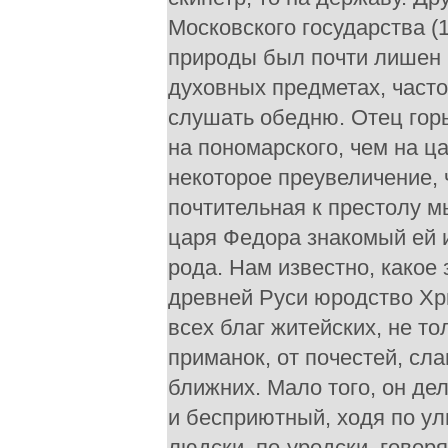
Московского государства (1
природы был почти лишен р
духовных предметах, часто
слушать обедню. Отец горьк
на пономарского, чем на ца
некоторое преувеличение, 
почтительная к престолу м
царя Федора знакомый ей 
рода. Нам известно, какое
древней Руси юродство Хр
всех благ житейских, не то
приманок, от почестей, сл
ближних. Мало того, он де
и бесприютный, ходя по ул
людски, по-уродски, гово