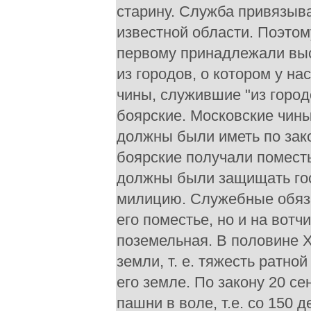
старину. Служба привязыв
известной области. Поэтом
первому принадлежали выс
из городов, о котором у н
чины, служившие "из город
боярские. Московские чины
должны были иметь по зак
боярские получали поместь
должны были защищать гос
милицию. Служебные обяза
его поместье, но и на вотч
поземельная. В половине X
земли, т. е. тяжесть ратно
его земле. По закону 20 се
пашни в воле, т.е. со 150