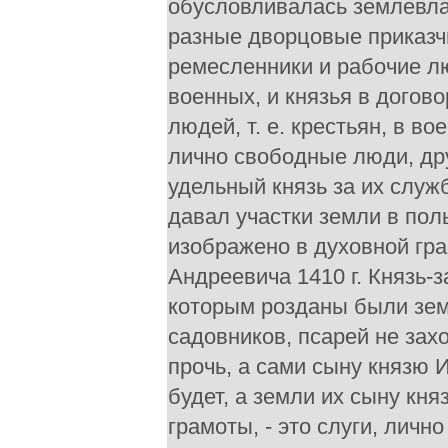
обусловливалась землевла
разные дворцовые приказчи
ремесленники и рабочие лю
военных, и князья в догов
людей, т. е. крестьян, в в
лично свободные люди, дру
удельный князь за их служ
давал участки земли в пол
изображено в духовной гра
Андреевича 1410 г. Князь-
которым розданы были земл
садовников, псарей не захо
прочь, а сами сыну князю 
будет, а земли их сыну кн
грамоты, - это слуги, лич