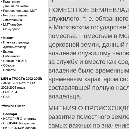
·
Казачество
·
Дни нашей жизни
ПОМЕСТНОЕ ЗЕМЛЕВЛАДЕН
·
Репрессирование МИТ
·
Русская защита
служилого, т. е. обязанно
·
Литстраница
·
МИТ-альбом
в Московском государстве 
·
Мемуарное
поместье. Поместьем в Мос
~Меню~
·
Главная страница
церковной земли, данный 
·
Администратор
·
владение служилому челове
Выход
·
Библиотека
за службу и вместе как ср
·
Состав РПЦЗ(В)
·
Обзоры
владение было временным
·
Новости
временным характером сво
МЕЧ и ТРОСТЬ 2002-2005:
·
АРХИВ СТАРОГО МИТ
составлявшей полную насл
2002-2005 годов
·
ГАЛЕРЕЯ
владельца.
·
RSS
~Апологетика~
МНЕНИЯ О ПРОИСХОЖДЕН
~Словари~
развитие поместного земле
·
ИСТОРИЯ Отечества
·
СЛОВАРЬ биографий
самых важных по значению 
·
БИБЛЕЙСКИЙ словарь