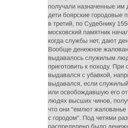
получали назначенные им 
дети боярские городовые п
в третий, по Судебнику 1550
московский памятник начал
когда службы нет, дают де
Вообще денежное жаловань
выдавалось служилым людя
приготовить к походу. При
выдавался с убавкой, напри
выдавался, если служилый
или освобождавшую его от
людях высших чинов, полу
что они "емлют жалованье 
с городом". Под четями р
распределено было денежн