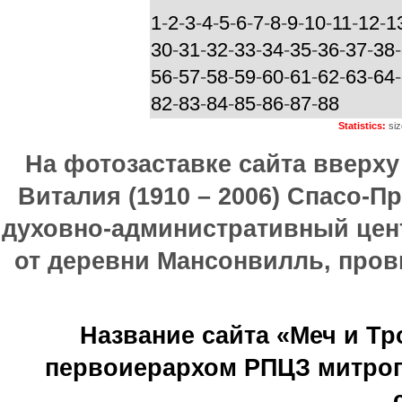
1
-
2
-
3
-
4
-
5
-
6
-
7
-
8
-
9
-
10
-
11
-
12
-
1
30
-
31
-
32
-
33
-
34
-
35
-
36
-
37
-
38
-
56
-
57
-
58
-
59
-
60
-
61
-
62
-
63
-
64
-
82
-
83
-
84
-
85
-
86
-
87
-
88
Statistics:
siz
На фотозаставке сайта вверх
Виталия (1910 – 2006) Спасо-П
духовно-административный цен
от деревни Мансонвилль, прови
Название сайта «Меч и Т
первоиерархом РПЦЗ митроп