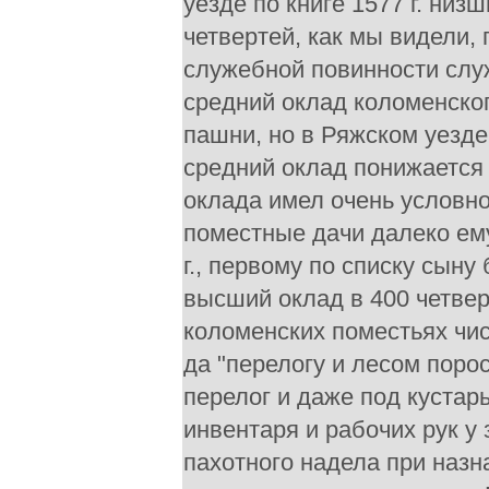
уезде по книге 1577 г. низ
четвертей, как мы видели,
служебной повинности служ
средний оклад коломенског
пашни, но в Ряжском уезде
средний оклад понижается 
оклада имел очень условно
поместные дачи далеко ему
г., первому по списку сыну
высший оклад в 400 четве
коломенских поместьях чи
да "перелогу и лесом поро
перелог и даже под кустарь
инвентаря и рабочих рук у 
пахотного надела при назн