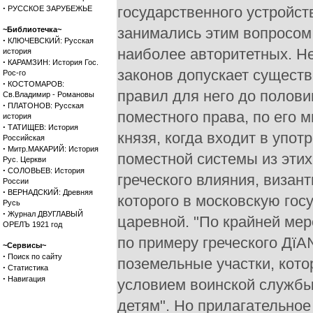
·
государственного устройст
РУССКОЕ ЗАРУБЕЖЬЕ
занимались этим вопросом
~Библиотечка~
·
КЛЮЧЕВСКИЙ: Русская
наиболее авторитетных. Н
история
·
КАРАМЗИН: История Гос.
законов допускает существ
Рос-го
·
КОСТОМАРОВ:
правил для него до половин
Св.Владимир - Романовы
·
ПЛАТОНОВ: Русская
поместного права, по его 
история
·
ТАТИЩЕВ: История
князя, когда входит в упот
Российская
·
Митр.МАКАРИЙ: История
поместной системы из эти
Рус. Церкви
·
СОЛОВЬЕВ: История
греческого влияния, визан
России
·
ВЕРНАДСКИЙ: Древняя
которого в московскую гос
Русь
·
Журнал ДВУГЛАВЫЙ
царевной. "По крайней мере
ОРЕЛЪ 1921 год
по примеру греческого ДїА
~Сервисы~
·
Поиск по сайту
поземельные участки, кот
·
Статистика
·
Навигация
условием воинской службы 
детям". Но прилагательное