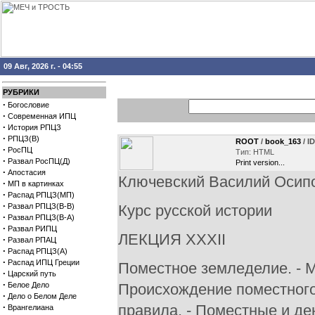
09 Авг, 2026 г. - 04:55
РУБРИКИ
·
Богословие
·
Современная ИПЦ
·
История РПЦЗ
·
РПЦЗ(В)
ROOT
/
book_163
/ I
·
РосПЦ
Тип: HTML
·
Развал РосПЦ(Д)
Print version...
·
Апостасия
Ключевский Василий Осип
·
МП в картинках
·
Распад РПЦЗ(МП)
·
Развал РПЦЗ(В-В)
Курс русской истории
·
Развал РПЦЗ(В-А)
·
Развал РИПЦ
ЛЕКЦИЯ XXXII
·
Развал РПАЦ
·
Распад РПЦЗ(А)
·
Распад ИПЦ Греции
Поместное земледелие. - М
·
Царский путь
·
Белое Дело
Происхождение поместного 
·
Дело о Белом Деле
·
правила. - Поместные и де
Врангелиана