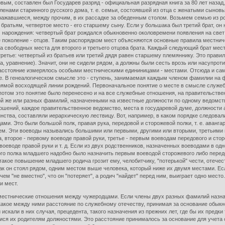
ковым, составлен был Государев разряд - официальная разрядная книга за 80 лет назад
членами старинного русского дома, т. е. семьи, состоявшей из отца с женатыми сыно
ажавшиеся, между прочим, в их рассадке за обеденным столом. Возьмем семью из ро
ратьям, четвертое место - его старшему сыну. Если у большака был третий брат, он 
 нарождения: четвертый брат рождался обыкновенно околовремени появления на свет 
ое поколение - отцов. Таким распорядком мест объясняются основные правила местнич
два свободных места для второго и третьего отцова брата. Каждый следующий брат ме
третье: четвертый из братьев или третий дядя равен старшему племяннику. Это правил
мера, уравнение). Значит, они не сидели рядом, а должны были сесть врозь или насупр
асстояние измерялось особыми местническими едининицами - местами. Отсюда и само
ое. В генеалогическом смысле это - ступень, занимаемая каждым членом фамилии на 
ой восходящей линии рождений. Первоначальное понятие о месте в смысле служебно
 потом это понятие было перенесено и на все служебные отношения, на правительств
ой же или разных фамилий, назначенными на известные должности по одному ведомст
ошений, каждое правительственное ведомство, места в государевой думе, должности 
ства, составляли иерархическую лествицу. Вот, например, в каком порядке следовал
ми. Это были большой полк, правая рука, передовой и сторожевой полки, т. е. авангар
 нем. Эти воеводы назывались большими или первыми, другими или вторыми, третьими и
 второе - первому воеводе правой руки, третье - первым воеводам передового и сторо
воеводе правой руки и т. д. Если из двух родственников, назначенных воеводами в о
го полка младшего надобно было назначить первым воеводой сторожевого либо передо
такое повышение младшего родича грозит ему, челобитчику, "потерькой" чести, отечеств
 как он стоял рядом, одним местом выше человека, который ниже их двумя местами. Е
чем "не вместно", что он "потеряет", а родич "найдет" перед ним, выиграет одно мест
и мест.
тнические отношения между чужеродцами. Если члены двух разных фамилий назнача
какое между ними расстояние по служебному отечеству, принимая за основание обыкнов
и искали в них случая, прецедента, такого назначения из прежних лет, где бы их пред
ися их родителям должностями. Это расстояние принималось за основание для учета