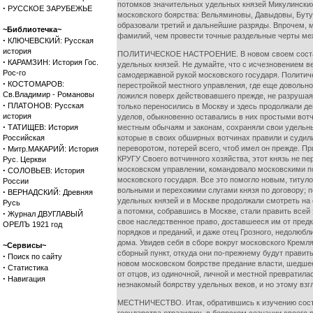
потомков значительных удельных князей Микулинских 
·
РУССКОЕ ЗАРУБЕЖЬЕ
московского боярства: Вельяминовы, Давыдовы, Бутур
образовали третий и дальнейшие разряды. Впрочем, 
~Библиотечка~
фамилий, чем провести точные раздельные черты ме
·
КЛЮЧЕВСКИЙ: Русская
история
ПОЛИТИЧЕСКОЕ НАСТРОЕНИЕ. В новом своем составе м
·
КАРАМЗИН: История Гос.
удельных князей. Не думайте, что с исчезновением в
Рос-го
самодержавной рукой московского государя. Политич
·
КОСТОМАРОВ:
перестройкой местного управления, где еще довольно
Св.Владимир - Романовы
ложился поверх действовавшего прежде, не разрушая 
·
ПЛАТОНОВ: Русская
только переносились в Москву и здесь продолжали д
история
уделов, обыкновенно оставались в них простыми вот
·
ТАТИЩЕВ: История
местным обычаям и законам, сохраняли свои удельны
Российская
которые в своих обширных вотчинах правили и судили
·
переворотом, потерей всего, чтоб имел он прежде. При
Митр.МАКАРИЙ: История
КРУГУ Своего вотчинного хозяйства, этот князь не п
Рус. Церкви
·
московском управлении, командовало московскими по
СОЛОВЬЕВ: История
московского государя. Все это помогло новым, титул
России
вольными и перехожими слугами князя по договору; 
·
ВЕРНАДСКИЙ: Древняя
удельных князей и в Москве продолжали смотреть на 
Русь
а потомки, собравшись в Москве, стали править всей 
·
Журнал ДВУГЛАВЫЙ
свое наследственное право, доставшееся им от предк
ОРЕЛЪ 1921 год
порядков и преданий, и даже отец Грозного, недолюб
дома. Увидев себя в сборе вокруг московского Кремля
~Сервисы~
сборный пункт, откуда они по-прежнему будут править 
·
Поиск по сайту
новом московском боярстве предание власти, шедшее 
·
Статистика
от отцов, из одиночной, личной и местной превратил
·
Навигация
незнакомый боярству удельных веков, и но этому взг
МЕСТНИЧЕСТВО. Итак, обратившись к изучению состав