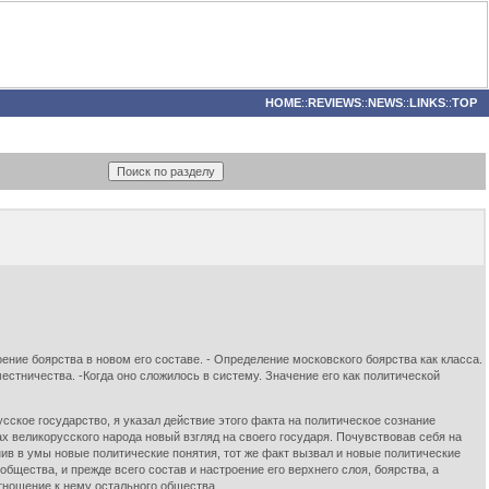
HOME
::
REVIEWS
::
NEWS
::
LINKS
::
TOP
ение боярства в новом его составе. - Определение московского боярства как класса.
естничества. -Когда оно сложилось в систему. Значение его как политической
ое государство, я указал действие этого факта на политическое сознание
ах великорусского народа новый взгляд на своего государя. Почувствовав себя на
онив в умы новые политические понятия, тот же факт вызвал и новые политические
щества, и прежде всего состав и настроение его верхнего слоя, боярства, а
отношение к нему остального общества.