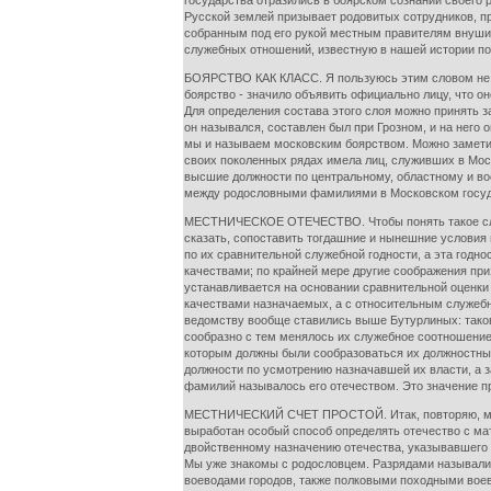
государства отразились в боярском сознании своего 
Русской землей призывает родовитых сотрудников, п
собранным под его рукой местным правителям внушило
служебных отношений, известную в нашей истории по
БОЯРСТВО КАК КЛАСС. Я пользуюсь этим словом не в 
боярство - значило объявить официально лицу, что о
Для определения состава этого слоя можно принять 
он назывался, составлен был при Грозном, и на нег
мы и называем московским боярством. Можно заметить 
своих поколенных рядах имела лиц, служивших в Моск
высшие должности по центральному, областному и во
между родословными фамилиями в Московском госуда
МЕСТНИЧЕСКОЕ ОТЕЧЕСТВО. Чтобы понять такое сложн
сказать, сопоставить тогдашние и нынешние условия 
по их сравнительной служебной годности, а эта годн
качествами; по крайней мере другие соображения пр
устанавливается на основании сравнительной оценк
качествами назначаемых, а с относительным служебн
ведомству вообще ставились выше Бутурлиных: тако
сообразно с тем менялось их служебное соотношение
которым должны были сообразоваться их должностные
должности по усмотрению назначавшей их власти, а 
фамилий называлось его отечеством. Это значение п
МЕСТНИЧЕСКИЙ СЧЕТ ПРОСТОЙ. Итак, повторяю, местн
выработан особый способ определять отечество с ма
двойственному назначению отечества, указывавшего о
Мы уже знакомы с родословцем. Разрядами называлис
воеводами городов, также полковыми походными воев