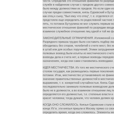
чести. Определив это отношение фамилий по разрядам
службе в найденном случае с предком другого совмест
было между должностями их предков. Но если один из
случае предки совместников, князь Одоевский и Буту
как отец к сыну, "был ему что отец", т. е. отделялс
предстояло еще определить по родословной частное ге
пять, то потомок Бутурлина не мог служить первым в
местническое отношение фамилий по разрядам вводи
взаимное служебное отношение лиц одной и той же ф
ЗАКОНОДАТЕЛЬНЫЕ ОГРАНИЧЕНИЯ. Изложенной схемы м
Разрядного приказа трудно было составить подбор л
обходилась без споров, челобитий о счете мест, без
в штаб или для особых поручений. Этими затруднения
полковых воевод были изъяты из местнического счета
воеводы дела и счета нет, а первые воеводы передов
назначениях, когда они сами становились воеводами.
ИДЕЯ МЕСТНИЧЕСТВА. Из того же местнического счета
столом государя, как размещались первые поколения.
потомки. Итак, местничество устанавливало не фам
значение правительственных должностей в местничест
выражению, т. е. конкретной случайностью. Князь Одо
последовательно занимало полковые воеводские должн
было не в должности, а во взаимном отношении лиц п
определяется его должностью, т.е. степенью власти 
красит человека; тогда думали, что человек должен к
КОГДА ОНО СЛОЖИЛОСЬ. Князья Одоевские стали выше
конце XV в. эти князья пришли в Москву прямо со с
определить время, когда оно сложилось. Элементы ме