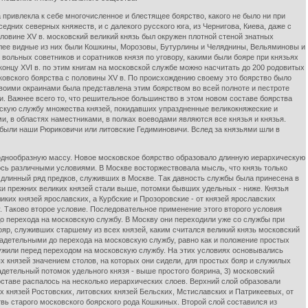
ривлекла к себе многочисленное и блестящее боярство, какого не было ни при
едних северных княжеств, и с далекого русского юга, из Чернигова, Киева, даже с
половине XV в. московский великий князь был окружен плотной стеной знатных
лее видные из них были Кошкины, Морозовы, Бутурлины и Челяднины, Вельяминовы и
вольных советников и соратников князя по уговору, какими были бояре при князьях
 концу XVI в. по этим книгам на московской службе можно насчитать до 200 родовитых
ковского боярства с половины XV в. По происхождению своему это боярство было
своими окраинами была представлена этим боярством во всей полноте и пестроте
. Важнее всего то, что решительное большинство в этом новом составе боярства
скую службу множества князей, покидавших упраздненные великокняжеские и
ми, в областях наместниками, в полках воеводами являются все князья и князья.
, были наши Рюриковичи или литовские Гедиминовичи. Вслед за князьями шли в
нообразную массу. Новое московское боярство образовало длинную иерархическую
ось различными условиями. В Москве восторжествовала мысль, что князь только
л длинный ряд предков, служивших в Москве. Так давность службы была принесена в
ки прежних великих князей стали выше, потомки бывших удельных - ниже. Князья
ких князей ярославских, а Курбские и Прозоровские - от князей ярославских
. Таково второе условие. Последовательное применение этого второго условия
 до перехода на московскую службу. В Москву они переходили уже со службы при
ояр, служивших старшему из всех князей, каким считался великий князь московский
адетельными до перехода на московскую службу, равно как и положение простых
лужили перед переходом на московскую службу. На этих условиях основывались
 князей значением столов, на которых они сидели, для простых бояр и служилых
адетельный потомок удельного князя - выше простого боярина, 3) московский
оставе распалось на несколько иерархических слоев. Верхний слой образовали
 князей Ростовских, литовских князей Бельских, Мстиславских и Патрикеевых, от
вь старого московского боярского рода Кошкиных. Второй слой составился из