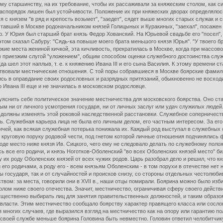
му старшинству, на их требование, чтобы их рассаживали за княжеским столом, как с
спорядок лишен был устойчивости. Положение их при княжеских дворах определялос
с князем "в ряд и крепость возьмет", "заедет", сядет выше многих старых служак и с
ставший в Москве родоначальником князей Голицыных и Куракиных, "заехал", посажен
ояр. У Юрия был старший брат князь Федор Хованский. На Юрьевой свадьбе его "посел"
ом сказал Сабуру: "Сядь-ка повыше моего брата меньшого князя Юрья". "У твоего брата 
кие места жениной кичкой, эта кичливость, прекратилась в Москве, когда при массо
 приезжим слугой "уложением", общим способом оценки служебного достоинства слу
огда шел этот наплыв, т. е. к княжению Ивана III и его сына Василия. К этому времени
вовали местнические отношения. С той поры собравшиеся в Москве боярские фамили
лись в оправдание своих родословных и разрядных притязаний, обыкновенно не восхо
Ивана III еще и не значилась в московском родословце.
ть себе политическое значение местничества для московского боярства. Оно ставил
 ни от личного усмотрения государя, ни от личных заслуг или удач служилых людей. К
е должны изменять этой роковой наследственной расстановки. Служебное соперничес
сь. Служебная карьера лица не была его личным делом, его частным интересом. За е
чей, как всякая служебная потерька понижала их. Каждый род выступал в служебных 
 круговую поруку родовой чести, под гнетом которой личные отношения подчинялись
оде место ниже князя Ив. Сицкого, чего ему не следовало делать по служебному полож
сь все его родичи, и князь Ноготков-Оболенский "во всех Оболенских князей место" би
 их роду Оболенских князей от всех чужих родов. Царь разобрал дело и решил, что кн
 и его родичами, а роду его - всем князьям Оболенским - в том порухи в отечестве н
ны государя, так и от случайностей и происков снизу, со стороны отдельных честолюб
вом: за места, говорили они в XVII в., наши отцы помирали. Боярина можно было изб
олом ниже своего отечества. Значит, местничество, ограничивая сферу своего дейст
ественно выбирать лиц для занятия правительственных должностей, и таким образом 
й власти. Этим местничество сообщало боярству характер правящего класса или сосло
з многих случаев, где выразился взгляд на местничество как на опору или гарантию по
 своей службе меньше боярина Головина быть невместно. Головин ответил челобитчику 