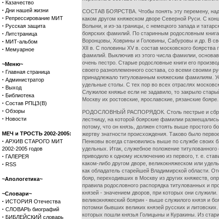
·
Казачество
·
Дни нашей жизни
СОСТАВ БОЯРСТВА. Чтобы понять эту перемену, надоб
·
Репрессирование МИТ
каком другом княжеском дворе Северной Руси. С конца 
·
Русская защита
Волыни, и из-за границы, с немецкого запада и татар
·
боярских фамилий. По старинным родословным книга
Литстраница
·
Воронцовы, Ховрины и Головины, Сабуровы и др. В св
МИТ-альбом
XII в. С половины XV в. состав московского боярства
·
Мемуарное
фамилий. Выключив из этого числа фамилии, основавш
очень пестро. Старые родословные книги его произво
~Меню~
своего разноплеменного состава, со всеми своими ру
·
Главная страница
принадлежало титулованным княжеским фамилиям. Ус
·
Администратор
удельные столы. С тех пор во всех отраслях московск
·
Выход
Служилое княжье если не задавило, то закрыло стары
·
Библиотека
Москву их ростовские, ярославские, рязанские бояре.
·
Состав РПЦЗ(В)
·
Обзоры
РОДОСЛОВНЫЙ РАСПОРЯДОК. Столь пестрые и сбродны
·
Новости
лестницу, на которой боярские фамилии размещались 
потому, что он князь, должен стоять выше простого 
МЕЧ и ТРОСТЬ 2002-2005:
жертву знатности происхождения. Таково было первое
·
АРХИВ СТАРОГО МИТ
Пенковы всегда становились выше по службе своих бл
2002-2005 годов
удельных. Итак, служебное положение титулованного 
·
приводило к одному исключению из первого, т. е. ст
ГАЛЕРЕЯ
·
каком-либо другом дворе, великокняжеском или удель
RSS
как обладатель старейшей Владимирской области. От
бояр, переходивших в Москву из других княжеств, оп
~Апологетика~
правила родословного распорядка титулованных и про
князей - значением дворов, при которых они служили
~Словари~
великокняжеский боярин - выше служилого князя и бо
·
ИСТОРИЯ Отечества
потомки бывших великих князей русских и литовских.
·
СЛОВАРЬ биографий
которых пошли князья Голицыны и Куракины. Из стари
·
БИБЛЕЙСКИЙ словарь