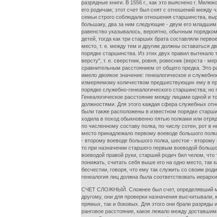
разрядные книги. В 1556 г., как это выяснено г. Милю
его родичам; этот счет был снят с отношений между 
семьи строго соблюдали отношения старшинства, выр
большаку, два за ним следующие - двум его младшим б
равенство указывалось, вероятно, обычным порядком
детей, тогда как три старших брата составляли перв
место, т. е. между тем и другим должны оставаться 
порядке старшинства. Из этих двух правил вытекало 
версту", т. е. сверстник, ровня, ровесник (верста - 
сравнительным расстоянием от общего предка. Это р
имело двоякое значение: генеалогическое и служебн
измеряемому количеством предшествующих ему в прям
порядке служебно-генеалогического старшинства; но
Генеалогическое расстояние между лицами одной и т
должностями. Для этого каждая сфера служебных отн
были также расположены в известном порядке старшин
ходила в поход обыкновенно пятью полками или отряда
по численному составу полка, по числу сотен, рот в
место принадлежало первому воеводе большого полка,
- второму воеводе большого полка, шестое - второму 
то при назначении старшего первым воеводой большо
воеводой правой руки, старший родич бил челом, что 
понижать, считать себя выше его на одно место, так
бесчестии, говоря, что ему так служить со своим роди
генеалогия лиц должна была соответствовать иерархи
СЧЕТ СЛОЖНЫЙ. Сложнее был счет, определявший мес
другому, они для проверки назначения высчитывали, 
прямых, так и боковых. Для этого они брали разряды 
ранговое расстояние, какое лежало между доставшим