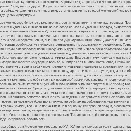
из тверских, Курбских из ярославских, Воротынских, Одоевских и Белевских из Черн
лины, Челяднины и другие. Второстепенное московское боярство и потомство мелких 
мы сейчас увидим, что по отношениям, установившимся в высшей московской служило
жду целыми разрядами.
осковское боярство стало проникаться и новым политическим настроением. Первост
еликих и удельных княжеств тотчас без следа исчезал и удельный порядок, существова
еское объединение Северной Руси на первых порах выражалось только в единстве мо
 устойчиво хранились остатки удельного порядка. Власть московского государя стано
его, а только образуя новый, высший ряд учреждений и отношений. Даже высшие мест
ействовать особняком, не сливаясь с центральными московскими учреждениями. Точн
чинниками-землевладельцами, иногда очень крупными, и часто даже продолжали польз
е полки, иные даже официально назывались удельными, а не служебными князьями. 
 безапелляционно, даже не отдавая отчета царю. Благодаря тому переход князя на мо
 дворе московского государя, в Кремле, он видел себя в новой обстановке, к какой не
ереставал чувствовать себя узлом прежних отношений, поддерживал прежние понятия и
лками, правило областями Московского государства. Известны случаи, когда бывший
ованным московским боярам, потомкам князей великих удельных, усвоить взгляд на с
первые стали видеть в себе властных правителей земли государства по происхождени
себя как на таких же хозяев Русской земли, какими были ил владетельные предки; тол
землей и все вместе. Среди титулованного боярства XVI в. утверждается взгляд на св
ов независимо от этого государя, установившееся само собою, ходом событий. Сами м
ливавший знатного боярства, признал его наследственное правительственное право, н
, новое, титулованное боярство взглянуло на себя как на собрание наследственных и 
Русской землей, только не по частям и не в одиночку, как правили предки, а совместно
из удельных веков, не прервалось, а только преобразилось. Теперь, когда потомки п
ась в собирательную, сословную и всеземскую. Так московская боярская знать в новом
ляду настроилась политически.
а общества в Московском государстве XV - XVI вв., встречаемся еще с одним следс