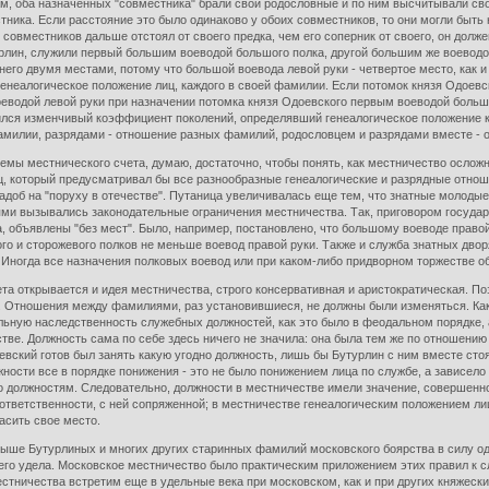
, оба назначенных "совместника" брали свои родословные и по ним высчитывали свое
ника. Если расстояние это было одинаково у обоих совместников, то они могли быть н
 совместников дальше отстоял от своего предка, чем его соперник от своего, он дол
рлин, служили первый большим воеводой большого полка, другой большим же воеводой
я от него двумя местами, потому что большой воевода левой руки - четвертое место, к
неалогическое положение лиц, каждого в своей фамилии. Если потомок князя Одоевског
оеводой левой руки при назначении потомка князя Одоевского первым воеводой больш
лся изменчивый коэффициент поколений, определявший генеалогическое положение ка
амилии, разрядами - отношение разных фамилий, родословцем и разрядами вместе -
естнического счета, думаю, достаточно, чтобы понять, как местничество осложня
иц, который предусматривал бы все разнообразные генеалогические и разрядные отн
 жадоб на "поруху в отечестве". Путаница увеличивалась еще тем, что знатные моло
ми вызывались законодательные ограничения местничества. Так, приговором государя
, объявлены "без мест". Было, например, постановлено, что большому воеводе право
ого и сторожевого полков не меньше воевод правой руки. Также и служба знатных дво
 Иногда все назначения полковых воевод или при каком-либо придворном торжестве о
 открывается и идея местничества, строго консервативная и аристократическая. П
 Отношения между фамилиями, раз установившиеся, не должны были изменяться. Как н
ильную наследственность служебных должностей, как это было в феодальном порядке
ве. Должность сама по себе здесь ничего не значила: она была тем же по отношению
евский готов был занять какую угодно должность, лишь бы Бутурлин с ним вместе стоя
ости все в порядке понижения - это не было понижением лица по службе, а зависело 
о должностям. Следовательно, должности в местничестве имели значение, совершенно
и ответственности, с ней сопряженной; в местничестве генеалогическим положением ли
расить свое место.
 Бутурлиных и многих других старинных фамилий московского боярства в силу одно
воего удела. Московское местничество было практическим приложением этих правил 
стничества встретим еще в удельные века при московском, как и при других княжеск