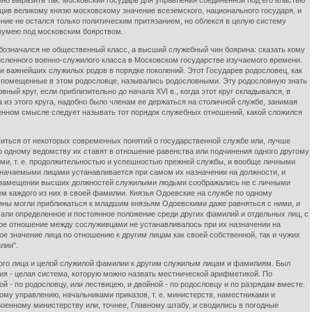
но выразить так: московский государь для управления соединенной под его властью
щив великому князю московскому значение всеземского, национального государя, и
ние не остался только политическим притязанием, но облекся в целую систему
азумею под московским боярством.
бозначался не общественный класс, а высший служебный чин боярина: сказать кому
численного военно-служилого класса в Московском государстве изучаемого времени.
 важнейших служилых родов в порядке поколений. Этот Государев родословец, как
и, помещенные в этом родословце, назывались родословными. Эту родословную знать
ый круг, если приблизительно до начала XVI в., когда этот круг складывался, в
из этого круга, надобно было членам ее держаться на столичной службе, занимая
енном смысле следует называть тот порядок служебных отношений, какой сложился
ться от некоторых современных понятий о государственной службе или, лучше
о одному ведомству их ставят в отношение равенства или подчинения одного другому
гами, т. е. продолжительностью и успешностью прежней службы, и вообще личными
значаемыми лицами устанавливается при самом их назначении на должности, и
ри замещении высших должностей служилыми людьми соображались не с личными
м каждого из них в своей фамилии. Князья Одоевские на службе по одному
ины могли приближаться к младшим князьям Одоевскими даже равняться с ними, и
али определенное и постоянное положение среди других фамилий и отдельных лиц, с
кое отношение между сослуживцами не устанавливалось при их назначении на
значение лица по отношению к другим лицам как своей собственной, так и чужих
лии".
го лица и целой служилой фамилии к другим служилым лицам и фамилиям. Был
ия - целая система, которую можно назвать местнической арифметикой. По
 - по родословцу, или лествицею, и двойной - по родословцу и по разрядам вместе.
у управлению, начальниками приказов, т. е. министерств, наместниками и
оенному министерству или, точнее, Главному штабу, и сводились в погодные