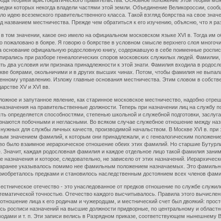
рода теорией аристократического правительства. Основное положение этой теории мож
редки которых некогда владели частями этой земли. Объединение Великороссии, сооб
 идею всеземского правительственного класса. Такой взгляд боярства на свое значе
д названием местничества. Прежде чем обратиться к его изучению, объясню, что я р
том значении, какое оно имело на официальном московском языке XVI в. Тогда им о
но пожаловано в бояре. Я говорю о боярстве в условном смысле верхнего слоя много
за основание официальную родословную книгу, содержавшую в себе поименные росписи
о опирались при разборе генеалогических споров московских служилых людей. Фамили
два условия или признака принадлежности к этой знати. Фамилия входила в родословн
ве боярами, окольничими и в других высших чинах. Потом, чтобы фамилия не выпала 
енному управлению. Изложу главные основания местничества. Этим словом в собств
рстве XV и XVI вв.
ое и запутанное явление, как старинное московское местничество, надобно отреши
назначения на правительственные должности. Теперь при назначении лиц на службу п
ость определяется способностями, степенью школьной и служебной подготовки, заслу
изнаются побочными и негласными. Во всяком случае служебное отношение между на
и нужных для службы личных качеств, производимой начальством. В Москве XVI в. п
ым значением фамилий, к которым они принадлежали, и с генеалогическим положение
во было взаимное иерархическое отношение обеих этих фамилий. Но старшие Бутурл
. Значит, каждая родословная фамилия и каждое отдельное лицо такой фамилия заним
 назначения и которое, следовательно, не зависело от этих назначений. Иерархичес
заранее указывалось помимо нее фамильным положением назначаемых. Это фамильное 
риобреталось предками и становилось наследственным достоянием всех членов фами
ическое отечество - это унаследованное от предков отношение по службе служило
тематической точностью. Отечество каждого высчитывалось. Правила этого вычислен
тношение лица к его родичам и чужеродцам, и местнический счет был двоякий: простой
ь росписи назначений на высшие должности придворные, по центральному и областном
одами и т. п. Эти записи велись в Разрядном приказе, соответствующем нынешнему В