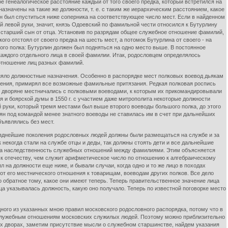
 генеалогическое расстояние каждый от того своего предка, который встретился на
азначены на такие же должности, т. е. с таким же иерархическим расстоянием, какое
жен был спуститься ниже соперника на соответствующее число мест. Если в найденном
 левой руки, значит, князь Одоевский по фамильной чести относился к Бутурлину
ак и старший сын от отца. Установив по разрядам общее служебное отношение фамилий,
о отстоял от своего предка на шесть мест, а потомок Бутурлина от своего - на
ого полка: Бутурлин должен был подняться на одно место выше. В постоянное
ждого отдельного лица в своей фамилии. Итак, родословцем определялось
 отношение лиц разных фамилий.
ло должностные назначения. Особенно в распорядке мест полковых воевод дьякам
ошения, примирял все возможные фамильные притязания. Редкая полковая роспись
дые дворяне местничались с полковыми воеводами, к которым их прикомандировывали
 и боярской думы в 1550 г. с участием даже митрополита некоторые должности
й руки, который тремя местами был выше второго воеводы большого полка, до этого
рян под командой менее знатного воеводы не ставилась им в счет при дальнейших
бъявлялись без мест.
озднейшие поколения родословных людей должны были размещаться на службе и за
екогда стали на службе отцы и деды, так должны стоять дети и все дальнейшие
, а наследственность служебных отношений между фамилиями. Этим объясняется
 к отечеству, чем служит арифметическое число по отношению к алгебраическому
л на должности еще ниже, и бывали случаи, когда одно и то же лицо в походах
от его местнического отношения к товарищам, воеводам других полков. Все дело
 обратное тому, какое они имеют теперь. Теперь правительственное значение лица
ца указывалась должность, какую оно получало. Теперь по известной поговорке место
го из указанных мною правил московского родословного распорядка, потому что в
к служебным отношениям московских служилых людей. Поэтому можно приблизительно
их дворах, заметим присутствие мысли о служебном старшинстве, найдем указания