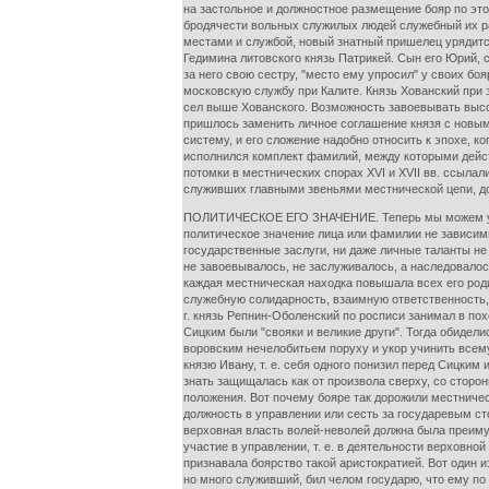
на застольное и должностное размещение бояр по это
бродячести вольных служилых людей служебный их ра
местами и службой, новый знатный пришелец урядится 
Гедимина литовского князь Патрикей. Сын его Юрий, 
за него свою сестру, "место ему упросил" у своих б
московскую службу при Калите. Князь Хованский при эт
сел выше Хованского. Возможность завоевывать высо
пришлось заменить личное соглашение князя с новым
систему, и его сложение надобно относить к эпохе, к
исполнился комплект фамилий, между которыми дейст
потомки в местнических спорах XVI и XVII вв. ссыла
служивших главными звеньями местнической цепи, до 
ПОЛИТИЧЕСКОЕ ЕГО ЗНАЧЕНИЕ. Теперь мы можем уясни
политическое значение лица или фамилии не зависимым
государственные заслуги, ни даже личные таланты н
не завоевывалось, не заслуживалось, а наследовало
каждая местническая находка повышала всех его роди
служебную солидарность, взаимную ответственность,
г. князь Репнин-Оболенский по росписи занимал в пох
Сицким были "свояки и великие други". Тогда обидели
воровским нечелобитьем поруху и укор учинить всему
князю Ивану, т. е. себя одного понизил перед Сицким
знать защищалась как от произвола сверху, со сторо
положения. Вот почему бояре так дорожили местничест
должность в управлении или сесть за государевым ст
верховная власть волей-неволей должна была преимущ
участие в управлении, т. е. в деятельности верховно
признавала боярство такой аристократией. Вот один и
но много служивший, бил челом государю, что ему по