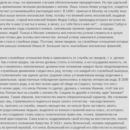
идели их отцы, на признание случаев обязательными прецедентами. Но при удельной
ь временными личными договорами с князем. Лишь только бояре усядутся, уладятся
путает установившийся распорядок мест. В 1408 г. приехал в Москву на службу внук
 был выше многих московских бояр, потому что великий князь московский, выдавая
, сел выше, старый московский боярин Федор Сабур, прапрадед которого вступил на
бог в кике (счастье в кичке, в жене), а у тебя бога в кике нет", - возразил Сабур и
вом наплыве сюда служилого княжья, сменившем прежние одиночные заезды,
жилых людей. Только в Москве элементы местничества успели сложиться в целую
 стали готовы две основы местничества: личный уговор заменился уложением;
и стали в стройные ряды. Поэтому линии предков, на служебные отношения которых
дили раньше княжения Ивана III. Большая часть знатнейших московских фамилий,
о служебные отношения бояр в зависимость от службы их предков, т. е. делало
ак стояли предки, так вечно должны стоять и потомки, и ни государева милость, ни
тво становилось невозможным: должностное положение каждого было предопределено,
го служебным движением следил весь род, потому что каждый его служебный выигрыш,
столкновениях как единое целое; родовая связь устанавливала между родичами и
 фамильным, нравственные побуждения приносились в жертву интересам рода. В 1598
ению своего рода, и не бил челом царю об обиде на Сицкого, потому что они с
л челом царю, что князь Репнин то сделал, дружась с князем Иваном, чтоб тем его
язь Репнин был на службе с князем Ив. Сицким по дружбе и потому один "виноват"
ет никому. Таким образом, местничество имело оборонительный характер. Им служилая
ивых лиц, стремившихся подняться выше своего отечества - наследственного
ить, прогнать со службы, лишить имущества, но нельзя было заставить занять
вия родословными людьми, выделяло из военно-служилой массы класс, из которого
оно создавало этому классу политическое право или, точнее, привилегию на
вной аристократии. Сама власть поддерживала такой взгляд на местничество, значит,
литического положения боярства. В 1616 г. князь Волконский, человек неродовитый,
встречной жалобой, что князь Волконский его и родичей его обесчестил и опозорил,