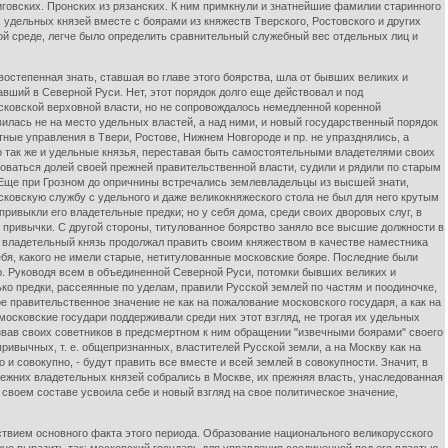
иговских. Пронских из рязанских. К ним примкнули и знатнейшие фамилии старинного
удельных князей вместе с боярами из княжеств Тверского, Ростовского и других
й среде, легче было определить сравнительный служебный вес отдельных лиц и
епенная знать, ставшая во главе этого боярства, шла от бывших великих и
вший в Северной Руси. Нет, этот порядок долго еще действовал и под
сковской верховной власти, но не сопровождалось немедленной коренной
вилась не на место удельных властей, а над ними, и новый государственный порядок
ные управления в Твери, Ростове, Нижнем Новгороде и пр. не упразднялись, а
о так же и удельные князья, переставая быть самостоятельными владетелями своих
оваться долей своей прежней правительственной власти, судили и рядили по старым
Еще при Грозном до опричнины встречались землевладельцы из высшей знати,
сковскую службу с удельного и даже великокняжеского стола не был для него крутым
 привыкли его владетельные предки; но у себя дома, среди своих дворовых слуг, в
 привычки. С другой стороны, титулованное боярство заняло все высшие должности в
 владетельный князь продолжал править своим княжеством в качестве наместника
ебя, какого не имели старые, нетитулованные московские бояре. Последние были
ю. Руководя всем в объединенной Северной Руси, потомки бывших великих и
ько предки, рассеянные по уделам, правили Русской землей по частям и поодиночке,
ое правительственное значение не как на пожалование московского государя, а как на
осковские государи поддерживали среди них этот взгляд, не трогая их удельных
азвав своих советников в предсмертном к ним обращении "извечными боярами" своего
привычных, т. е. общепризнанных, властителей Русской земли, а на Москву как на
 и совокупно, - будут править все вместе и всей землей в совокупности. Значит, в
режних владетельных князей собрались в Москве, их прежняя власть, унаследованная
 своем составе усвоила себе и новый взгляд на свое политическое значение,
твием основного факта этого периода. Образование национального великорусского