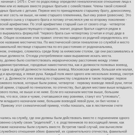
, начиная с 1475 г. Счет по родословцу определял генеалогическое отношение лица к
вьями или из живших вместе родных братьев с семействами. Члены такой сложной
дных братьев с детьми. Первое место принадлежало старшему брату, домохозяину,
не мог сесть ни выше, ни ниже старшего племянника, был ему ровня (ровесник). Это
первого сына у старшего брата и потому отчислялся уже ко второму поколению -
еской арифметики. По этой арифметике старший сын от своего отца - четвертое
стом ниже предшествующего старшего, значит, родные братья садятся рядом в
о выражалось формулой: "первого брата сын четвертому (считая и отца) дяде в
отив. Общее основание этих правил: отечество каждого из родичей определялось его
е название местничества. По местнической связи генеалогии со службой и место
фамильной лествице старшинства по его расстоянию от родоначальника,
м, очевидно, сложилось среди бояр за княжеским столом, где они рассаживались в
енные должности. Отсюда употребляемое нами выражение искать места.
ву, должно было соответствовать иерархическому расстоянию между этими
административные, городовые наместничества, как и должности полковых воевод,
и одна за другой должности полковых воевод. Московская армия, большая или малая,
д и арьергард, и левая рука. Каждый полк имел одного или нескольких воевод, смотря
 т. д. Должности этих воевод по старшинству следовали в таком порядке: первое
жевого полков, которые были ровни, четвертое - первому воеводе левой руки, пятое
дной армии, старший по генеалогии, по отечеству, был двумя местами выше младшего,
вого полка, не выше и не ниже. Если его назначали местом выше, большим
а, что все, свои и чужие, считавшиеся ему ровнями, станут его "утягивать",
сли младшего назначали ниже, большим воеводой левой руки, он бил челом о
о. Привожу этот схематический пример, чтобы показать, как в лествичном счете
лись на службу, где они должны были действовать вместе с подчинением одного
енно службу своих "родителей", т. е. родственников по восходящей линии, как
ки также назначены были служить вместе. Встретив такой случай, они вычисляли
 служебного отношения обеих фамилий, их сравнительного отечества, фамильной