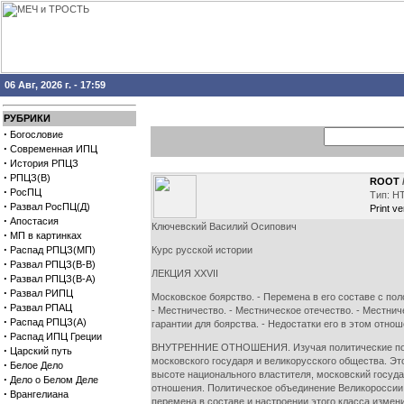
06 Авг, 2026 г. - 17:59
РУБРИКИ
·
Богословие
·
Современная ИПЦ
·
История РПЦЗ
·
РПЦЗ(В)
ROOT
·
РосПЦ
Тип: H
·
Развал РосПЦ(Д)
Print ve
·
Апостасия
Ключевский Василий Осипович
·
МП в картинках
·
Распад РПЦЗ(МП)
Курс русской истории
·
Развал РПЦЗ(В-В)
ЛЕКЦИЯ XXVII
·
Развал РПЦЗ(В-А)
·
Развал РИПЦ
Московское боярство. - Перемена в его составе с пол
·
Развал РПАЦ
- Местничество. - Местническое отечество. - Местнич
·
Распад РПЦЗ(А)
гарантии для боярства. - Недостатки его в этом отнош
·
Распад ИПЦ Греции
ВНУТРЕННИЕ ОТНОШЕНИЯ. Изучая политические послед
·
Царский путь
московского государя и великорусского общества. Это
·
Белое Дело
высоте национального властителя, московский государ
·
Дело о Белом Деле
отношения. Политическое объединение Великороссии г
·
Врангелиана
перемена в составе и настроении этого класса измен