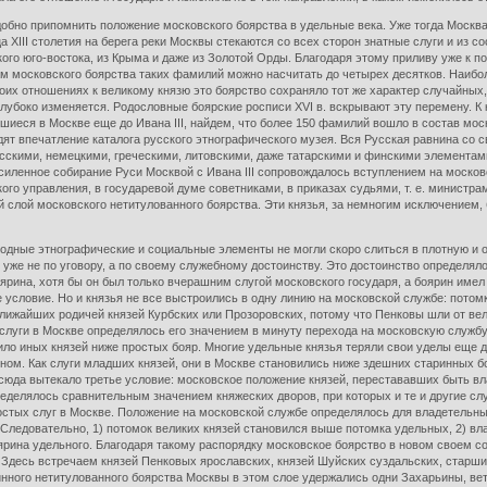
но припомнить положение московского боярства в удельные века. Уже тогда Москва п
XIII столетия на берега реки Москвы стекаются со всех сторон знатные слуги и из сос
ского юго-востока, из Крыма и даже из Золотой Орды. Благодаря этому приливу уже к 
м московского боярства таких фамилий можно насчитать до четырех десятков. Наибо
оих отношениях к великому князю это боярство сохраняло тот же характер случайных, 
 глубоко изменяется. Родословные боярские росписи XVI в. вскрывают эту перемену. К
иеся в Москве еще до Ивана III, найдем, что более 150 фамилий вошло в состав мос
дят впечатление каталога русского этнографического музея. Вся Русская равнина со 
сскими, немецкими, греческими, литовскими, даже татарскими и финскими элементами
иленное собирание Руси Москвой с Ивана III сопровождалось вступлением на москов
ого управления, в государевой думе советниками, в приказах судьями, т. е. министра
й слой московского нетитулованного боярства. Эти князья, за немногим исключением
е этнографические и социальные элементы не могли скоро слиться в плотную и од
уже не по уговору, а по своему служебному достоинству. Это достоинство определял
боярина, хотя бы он был только вчерашним слугой московского государя, а боярин име
 условие. Но и князья не все выстроились в одну линию на московской службе: потом
ижайших родичей князей Курбских или Прозоровских, потому что Пенковы шли от вели
слуги в Москве определялось его значением в минуту перехода на московскую службу
авило иных князей ниже простых бояр. Многие удельные князья теряли свои уделы еще
ном. Как слуги младших князей, они в Москве становились ниже здешних старинных б
сюда вытекало третье условие: московское положение князей, перестававших быть вл
ределялось сравнительным значением княжеских дворов, при которых и те и другие с
стых слуг в Москве. Положение на московской службе определялось для владетельных
. Следовательно, 1) потомок великих князей становился выше потомка удельных, 2) вл
ярина удельного. Благодаря такому распорядку московское боярство в новом своем с
 Здесь встречаем князей Пенковых ярославских, князей Шуйских суздальских, старших
нного нетитулованного боярства Москвы в этом слое удержались одни Захарьины, вет