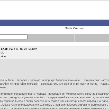
Static Content
/
book_163
/ ID_16_28_51.htm
TML
rsion...
овины XV в. - Условия и правила распорядка боярских фамилий. - Политическое настро
еский счет простой и сложный. - Законодательные ограничения местничества. - Идея м
ении.
ствия основного факта периода - превращения Московского княжества в великорусск
т факт утвердил в уме московского государя новый взгляд на свою власть, как и в ум
ь страшно вырос в своих собственных глазах, как и в глазах своего народа. Но, зар
лубоко изменило положение и взаимные отношения классов объединенного русского об
ила его отношение к государю и изменила не в том направлении, в каком изменилось 