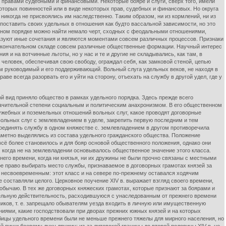
, правами судебными и финансовыми. Некоторые бояре и слуги, сверх того, имели
оторых повинностей или в виде некоторых прав, судебных и финансовых. Но округа
икогда не присвоялись им наследственно. Таким образом, ни из кормлений, ни из
 поставить своих удельных в отношения как будто вассальной зависимости, но это
льном порядке можно найти немало черт, сходных с феодальными отношениями,
азуют иные сочетания и являются моментами совсем различных процессов. Признаки
в окончательном складе совсем различные общественные формации. Научный интерес
 и на вотчинные льготы, но у нас и те и другие не складывались, как там, в
еловек, обеспечивая свою свободу, ограждал себя, как замковой стеной, цепью
м руководимый и его поддерживающий. Вольный слуга удельных веков, не находя в
е всегда разорвать его и уйти на сторону, отъехать на службу в другой удел, где у
д приняло общество в рамках удельного порядка. Здесь прежде всего
значительной степени социальным и политическим анахронизмом. В его общественном
ужебных и поземельных отношений вольных слуг, какое проводят договорные
вольных слуг с землевладением в уделе, закрепить первую последним и тем
соединять службу в одном княжестве с. землевладением в другом противоречила
заметно выделялись из состава удельного гражданского общества. Положение
сё более становилось и для бояр основой общественного положения, однако они
 когда не на землевладении основывалось общественное значение этого класса.
жнего времени, когда ни князья, ни их дружины не были прочно связаны с местными
 право выбирать место службы, признаваемое в договорных грамотах князей за
 несвоевременным: этот класс и на севере по-прежнему оставался ходячим
 составляли целого. Церковное поучение XIV в. выражает взгляд своего времени,
обычаю. В тех же договорных княжеских грамотах, которые признают за боярами и
удельную действительность, расходившуюся с унаследованным от прежнего времени
ников, т. е. запрещало обывателям уезда входить в личную или имущественную
ениями, какие господствовали при дворах прежних южных князей и на которых
обицы удельного времени были не меньше прежнего тяжелы для мирного населения, но