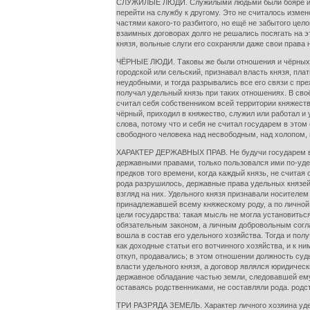
СЛУЖИЛЫЕ ЛЮДИ. Служилыми людьми были бояре и слуги
перейти на службу к другому. Это не считалось изм
частями какого-то разбитого, но ещё не забытого цел
взаимных договорах долго не решались посягать на 
князя, вольные слуги его сохраняли даже свои права
ЧЁРНЫЕ ЛЮДИ. Таковы же были отношения и чёрных, т
городской или сельский, признавал власть князя, пла
неудобными, и тогда разрывались все его связи с пр
получал удельный князь при таких отношениях. В своё
считал себя собственником всей территории княжеств
чёрный, приходил в княжество, служил или работал и
слова, потому что и себя не считал государем в это
свободного человека над несвободным, над холопом, 
ХАРАКТЕР ДЕРЖАВНЫХ ПРАВ. Не будучи государем в н
державными правами, только пользовался ими по-удел
предков того времени, когда каждый князь, не счита
рода разрушилось, державные права удельных князей
взгляд на них. Удельного князя признавали носителем
принадлежавшей всему княжескому роду, а по личной в
цели государства: такая мысль не могла установитьс
обязательным законом, а личным добровольным соглаш
вошла в состав его удельного хозяйства. Тогда и по
как доходные статьи его вотчинного хозяйства, и к 
откуп, продавались; в этом отношении должность суд
власти удельного князя, а договор являлся юридичес
державное обладание частью земли, следовавшей ему 
оставаясь родственниками, не составляли рода. родс
ТРИ РАЗРЯДА ЗЕМЕЛЬ. Характер личного хозяина удел