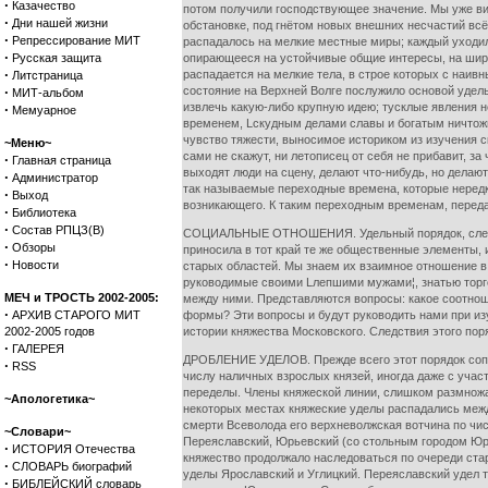
·
Казачество
потом получили господствующее значение. Мы уже ви
·
Дни нашей жизни
обстановке, под гнётом новых внешних несчастий вс
·
Репрессирование МИТ
распадалось на мелкие местные миры; каждый уходил
·
Русская защита
опирающееся на устойчивые общие интересы, на широ
·
распадается на мелкие тела, в строе которых с наив
Литстраница
·
состояние на Верхней Волге послужило основой удел
МИТ-альбом
извлечь какую-либо крупную идею; тусклые явления не
·
Мемуарное
временем, Lскудным делами славы и богатым ничтожн
чувство тяжести, выносимое историком из изучения ск
~Меню~
сами не скажут, ни летописец от себя не прибавит, за
·
Главная страница
выходят люди на сцену, делают что-нибудь, но делаю
·
Администратор
так называемые переходные времена, которые неред
·
Выход
возникающего. К таким переходным временам, передат
·
Библиотека
·
Состав РПЦЗ(В)
СОЦИАЛЬНЫЕ ОТНОШЕНИЯ. Удельный порядок, следстви
·
Обзоры
приносила в тот край те же общественные элементы,
·
Новости
старых областей. Мы знаем их взаимное отношение 
руководимые своими Lлепшими мужами¦, знатью торгов
МЕЧ и ТРОСТЬ 2002-2005:
между ними. Представляются вопросы: какое соотнош
·
АРХИВ СТАРОГО МИТ
формы? Эти вопросы и будут руководить нами при изу
2002-2005 годов
истории княжества Московского. Следствия этого поряд
·
ГАЛЕРЕЯ
ДРОБЛЕНИЕ УДЕЛОВ. Прежде всего этот порядок сопр
·
RSS
числу наличных взрослых князей, иногда даже с учас
переделы. Члены княжеской линии, слишком размножа
~Апологетика~
некоторых местах княжеские уделы распадались межд
смерти Всеволода его верхневолжская вотчина по чи
~Словари~
Переяславский, Юрьевский (со стольным городом Юрь
·
ИСТОРИЯ Отечества
княжество продолжало наследоваться по очереди стар
·
СЛОВАРЬ биографий
уделы Ярославский и Углицкий. Переяславский удел 
·
БИБЛЕЙСКИЙ словарь