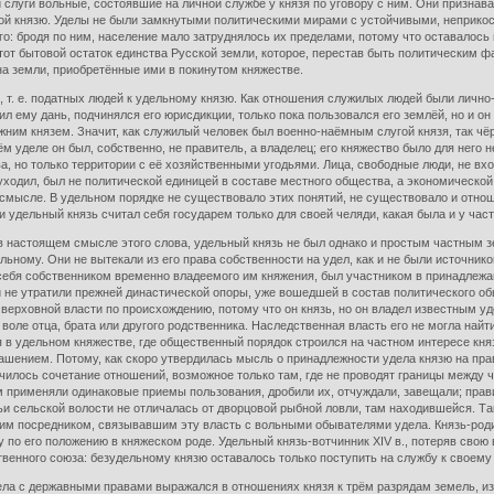
 вольные, состоявшие на личной службе у князя по уговору с ним. Они признавали в
еной князю. Уделы не были замкнутыми политическими мирами с устойчивыми, неприк
ого: бродя по ним, население мало затруднялось их пределами, потому что оставалось 
этот бытовой остаток единства Русской земли, которое, перестав быть политически
 на земли, приобретённые ими в покинутом княжестве.
. е. податных людей к удельному князю. Как отношения служилых людей были лично
тил ему дань, подчинялся его юрисдикции, только пока пользовался его землёй, но и о
ежним князем. Значит, как служилый человек был военно-наёмным слугой князя, так ч
м уделе он был, собственно, не правитель, а владелец; его княжество было для него н
а, но только территории с её хозяйственными угодьями. Лица, свободные люди, не вх
 уходил, был не политической единицей в составе местного общества, а экономическо
м смысле. В удельном порядке не существовало этих понятий, не существовало и отно
и удельный князь считал себя государем только для своей челяди, какая была и у ча
астоящем смысле этого слова, удельный князь не был однако и простым частным з
ьному. Они не вытекали из его права собственности на удел, как и не были источник
я себя собственником временно владеемого им княжения, был участником в принадлеж
 не утратили прежней династической опоры, уже вошедшей в состав политического об
 верховной власти по происхождению, потому что он князь, но он владел известным уд
оле отца, брата или другого родственника. Наследственная власть его не могла найт
я в удельном княжестве, где общественный порядок строился на частном интересе кн
ением. Потому, как скоро утвердилась мысль о принадлежности удела князю на праве
лучилось сочетание отношений, возможное только там, где не проводят границы межд
ним применяли одинаковые приемы пользования, дробили их, отчуждали, завещали; пра
ьи сельской волости не отличалась от дворцовой рыбной ловли, там находившейся. Та
ким посредником, связывавшим эту власть с вольными обывателями удела. Князь-родич 
по его положению в княжеском роде. Удельный князь-вотчинник XIV в., потеряв свою в
твенного союза: безудельному князю оставалось только поступить на службу к своему
а с державными правами выражался в отношениях князя к трём разрядам земель, из 