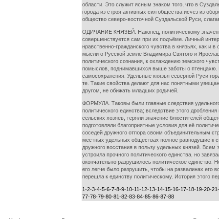
области. Это служит ясным знаком того, что в Сузда
города из строя активных сил общества исчез из обор
общество северо-восточной Суздальской Руси, слагав
ОДИЧАНИЕ КНЯЗЕЙ. Наконец, политическому значению 
совершенствуется сам при их подъёме. Личный интер
нравственно-гражданского чувства в князьях, как и 
мысли о Русской земле Владимира Святого и Ярослав
политического сознания, к охлаждению земского чувс
помыслов, поднимавшихся выше заботы о птенцахю. П
самосохранения. Удельные князья северной Руси гор
те. Такие свойства делают для нас понятными увещан
другом, не обижать младших родичей.
ФОРМУЛА. Таковы были главные следствия удельного 
политического единства; вследствие этого дробления
сельских хозяев, теряли значение блюстителей общего
подготовляли благоприятные условия для её политиче
соседей дружного отпора своим объединительным стр
местных удельных обществах полное равнодушие к св
дружного восстания в пользу удельных князей. Всем 
устроила прочного политического единства, но завяз
окончательно разрушилось политическое единство. Н
его легче было разрушить, чтобы на развалинах его 
перешла к единству политическому. История этого пе
1
-
2
-
3
-
4
-
5
-
6
-
7
-
8
-
9
-
10
-
11
-
12
-
13
-
14
-
15
-
16
-
17
-
18
-
19
-
20
-
21
77
-
78
-
79
-
80
-
81
-
82
-
83
-
84
-
85
-
86
-
87
-
88