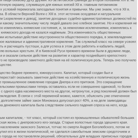
й пищи боевому духу дружин: из-за литовской границы до второй половины XIV в. не
сточную окраину, служившую для южных князей XII в. главным питомником
х условий перемогала запоздалые понятия и привычки. Мы уже знаем, что в XII в.
. В области Верхней Волги с XIII в. этот источник оскудевал и натуральное
ли Lкормление и довод¦, занятие доходных судебно-административных должностей по
и какому значительному числу людей давало оно хлебное занятие. Но и кормления не
о изменялись княжеские состояния, и, за немногими исключениями, изменялись к
ик княжеского дохода не казался надёжным. Эта изменчивость общественных
ими испытывал действие неустроенности общественного порядка, в землевладении:
ное жалованье и административное кормление. Так служилый класс на севере усвоял
ь и расчищать пустоши, а для успеха в этом деле работить и кабалить людей,
лю вольных крестьян. И в Киевской Руси прежнего времени были в дружине люди,
 и оказали сильное действие на развитие и характер позднейшего крепостного
о не производило заметного действия на её политическую роль. Теперь оно получило
бществе.
ство беднее прежнего, южнорусского. Капитал, который создан был и
о перестаёт оказывать заметное действие на хозяйственную и политическую жизнь
ое промышленное оживление городам Днепра и его притоков. Это сокращение
сельскими промыслами теперь оставалось если не совершенно одинокой, то более
с одного едва насиженного места на другое, нетронутое, и ряд поколений должен был
земледелия. В связи с этой переменой можно, кажется, объяснить уже отмеченное
и долголетнем займе закон Мономаха допускал рост 40%, а на деле заимодавцы
на денежного капитала была следствием сильного падения спроса на него, когда
 капиталом, - тот класс, который состоял из промышленных обывателей больших
ская жизнь с днепровского юго-запада. Старые волостные города здешнего края.
 населением заокского Залесья, тотчас по смерти Андрея Боголюбского, потом не
ступил его в жизни политической, не сделался самобытным земским средоточием и
его города не постановляли решений, обязательных для младших приписных городов