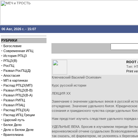
06 Авг, 2026 г. - 15:07
РУБРИКИ
·
Богословие
·
Современная ИПЦ
·
История РПЦЗ
·
РПЦЗ(В)
ROOT
·
РосПЦ
Тип: H
·
Развал РосПЦ(Д)
Print ve
·
Апостасия
Ключевский Василий Осипович
·
МП в картинках
·
Распад РПЦЗ(МП)
Курс русской истории
·
Развал РПЦЗ(В-В)
ЛЕКЦИЯ XX
·
Развал РПЦЗ(В-А)
·
Развал РИПЦ
Замечание о значении удельных веков в русской исто
·
Развал РПАЦ
отчуждение. Значение удельного Князя. Юридическое
·
Распад РПЦЗ(А)
сознания и гражданского чувства среди удельных Кня
·
Распад ИПЦ Греции
Нам предстоит изучить следствия удельного порядка 
·
Царский путь
·
Белое Дело
УДЕЛЬНЫЕ ВЕКА. Бросив в изучаемом периоде беглый в
·
Дело о Белом Деле
верхневолжской отчине суздальских Всеволодовичей.
·
Врангелиана
так сказать, её фарватером, не уклоняясь к береговы