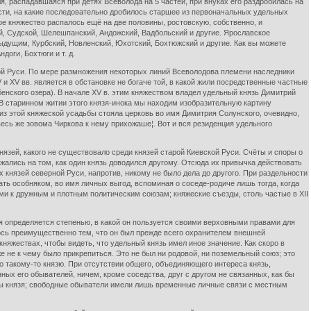
, распадавшаяся при детях Всеволода на 5 частей, при внуках его раздробилась на
сти, на какие последовательно дробилось старшее из первоначальных удельных
кое княжество распалось ещё на две половины, ростовскую, собственно, и
ий, Судской, Шелешпанский, Андожский, Вадбольский и другие. Ярославское
дыдущим, Курбский, Новленский, Юхотский, Бохтюжский и другие. Как вы можете
оги, Бохтюги и т. д.
й Руси. По мере размножения некоторых линий Всеволодова племени наследники
и XV вв. является в обстановке не богаче той, в какой жили посредственные частные
енского озера). В начале XV в. этим княжеством владел удельный князь Димитрий
В старинном житии этого князя-инока мы находим изобразительную картину
Близ этой княжеской усадьбы стояла церковь во имя Димитрия Солунского, очевидно,
.весь же зовома Чиркова к нему прихожаше¦. Вот и вся резиденция удельного
ей, какого не существовало среди князей старой Киевской Руси. Счёты и споры о
ались на том, как один князь доводился другому. Отсюда их привычка действовать
 князей северной Руси, напротив, никому не было дела до другого. При раздельности
ть особняком, во имя личных выгод, вспоминая о соседе-родиче лишь тогда, когда
ми к дружным и плотным политическим союзам; княжеские съезды, столь частые в XII
я определяется степенью, в какой он пользуется своими верховными правами для
лось преимущественно тем, что он был прежде всего охранителем внешней
яжествах, чтобы видеть, что удельный князь имел иное значение. Как скоро в
е не к чему было прикрепиться. Это не был ни родовой, ни поземельный союз; это
о такому-то князю. При отсутствии общего, объединяющего интереса князь,
ых его обывателей, ничем, кроме соседства, друг с другом не связанных, как бы
опы князя; свободные обыватели имели лишь временные личные связи с местным