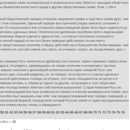
ород почерпал свою экономическую и политическую силу. Вместе с выходом областного
 обывателей волостного города к другим общественным силам. Итак, с XIII в.
ный общественный порядок успешнее направляет нравы и чувства в своём духе, чем
в этом отношении. Удельный порядок был причиной упадка земского сознания и
аге. Из пошехонского или ухтомского миросозерцания разве легко было подняться до
летописи удельных веков. Политическое дробление неизбежно вело к измельчанию
колением беднея и дичая в одиночестве, эти князья постепенно отвыкали от
 князей каждый из них всё более привыкал действовать по инстинкту
м общественным понятиям и образу действий они в большинстве более варвары, чем
леняться суетной славой сего света, не отнимать чужого, не лукавствовать друг с
а северная Русь политически дробилась всё мельче, теряя и прежние слабые связи
т друга; отчуждаясь, превращались по своим понятиям и интересам в частных
ли важное значение в дальнейшей политической истории северной Руси: они
ялся один сильный владелец, он, во-первых, не встретил со стороны удельных
ычкой действовать сообща; во-вторых, этот князь-объединитель встретил и в
быми нитями, и, убирая их одного за другим, не вызывал в этих обществах
оими последствиями облегчил собственное разрушение. Старая Киевская Русь не
ные колонизацией местные особенности слились в плотное великорусское племя; зато
 способен был защищать сам себя, чем предшествовавший ему порядок очередной, и
политической формой, посредством которой Русская земля от единства национального
этого княжества мы теперь и обращаемся.
-
50
-
51
-
52
-
53
-
54
-
55
-
56
-
57
-
58
-
59
-
60
-
61
-
62
-
63
-
64
-
65
-
66
-
67
-
68
-
69
-
70
-
71
-
72
-
73
-
74
-
75
-
76
-
es(dirs) =
10