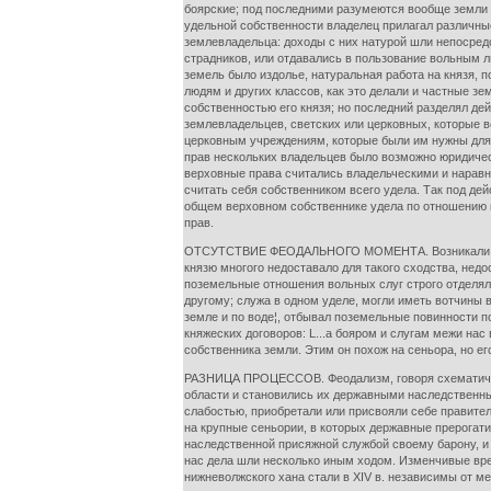
боярские; под последними разумеются вообще земли ч
удельной собственности владелец прилагал различны
землевладельца: доходы с них натурой шли непосред
страдников, или отдавались в пользование вольным лю
земель было издолье, натуральная работа на князя, 
людям и других классов, как это делали и частные з
собственностью его князя; но последний разделял де
землевладельцев, светских или церковных, которые в
церковным учреждениям, которые были им нужны для с
прав нескольких владельцев было возможно юридическ
верховные права считались владельческими и наравн
считать себя собственником всего удела. Так под д
общем верховном собственнике удела по отношению к 
прав.
ОТСУТСТВИЕ ФЕОДАЛЬНОГО МОМЕНТА. Возникали отнош
князю многого недоставало для такого сходства, нед
поземельные отношения вольных слуг строго отделяли
другому; служа в одном уделе, могли иметь вотчины 
земле и по воде¦, отбывал поземельные повинности п
княжеских договоров: L...а бояром и слугам межи на
собственника земли. Этим он похож на сеньора, но ег
РАЗНИЦА ПРОЦЕССОВ. Феодализм, говоря схематическ
области и становились их державными наследственны
слабостью, приобретали или присвояли себе правител
на крупные сеньории, в которых державные прерогат
наследственной присяжной службой своему барону, и
нас дела шли несколько иным ходом. Изменчивые вр
нижневолжского хана стали в XIV в. независимы от м