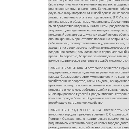
не имели уже прежнего боевого характера: в них был
было энергического наступления на восток, а ордынс
воинственных слуг, и даже после Куликовского побоищ
служилые люди получали от князей денежное жалованье
хозяйство начинало опять господствовать. В XIV в.
центральному и областному управлению. Изучая устро
были достаточно надёжным источником, разделяли то
худшему: одни удельные хозяйства едва заводились, 
положений заставляла служилых людей искать обеспе
оно, по крайней мере, ставило положение боярина в 
себе интерес, господствовавший в удельной жизни, с
заводить на своих землях посёлки земледельческих 
владевшие землёй; там сложился и первоначальный юр
права. Но вероятно, боярское землевладение там не 
важное политическое значение в судьбе служилого кл
СЛАБОСТЬ КАПИТАЛА. И остальное общество Верхневол
поддерживался живой и давней заграничной торговлей
народа. Соразмерно с этим уменьшилось и то количе
хозяйственных оборотов, как мы видели, обнаруживал
прежнего господствующей экономической силой страны
подсекать и жечь лес, работать сохой и возить навоз
мною при разборе Русской Правды явление, которое 
взимали гораздо больше. В удельные века церковная п
возобладало натуральное хозяйство.
СЛАБОСТЬ ГОРОДСКОГО КЛАССА. Вместе с тем из стро
волостных городов прежнего времени. В Суздальской 
Ростов и Суздаль, после политического поражения, к
поднимались и экономически; из новых городов долго
руководителем местного областного мира, потому что