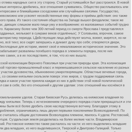
 отлива народных сил в эту сторону. Старый устоявшийся быт расстроился. В новой
упные интересы дробились, все отношения суживались. Общество расплывалось или
 интересами и ближайшими соседскими или случайными связями. Государство,
невозможно или усвояет несвойственные ему формы и приёмы действия: оно также
ого права. Из такого состояния общества на Западе вышел феодализм; такое же
охах, дающих слишком мало пищи уму и воображению: из маловажных событий трудно
ого. Карамзину более чем 300-летний период со смерти Ярослава I представлялся
дданных, мелькают в сумраке веков отдалённых¦. У Соловьева, впрочем, самое
арактеристику периода. LДействующие лица действуют молча, воюют, мирятся, но ни
шно, всё тихо; все сидят запершись и думают думу про себя; отворяются двери,
ь бесплодные для истории, имеют своё и немаловажное историческое значение. Это
абатывают развалины погибшего порядка в элементы порядка, после них
х самих, а в их последствиях, в том, что из них вышло.
кой колонизации Верхнего Поволжья при участии природы края. Эта колонизация
одской торгово-промышленный класс и перемешавшееся сельское население из разных
и участии духовенства, обыкновенно умиротворяющем. Областные вечевые города,
 со своими князьями скользили поверх этих миров, с трудом поддерживая связь
а и какое участие приняла каждая из них в действии этой новой политической
 сам в себе, без его отношений к другим уделам: этих отношений мы коснёмся в
мельчанием уделов. Старая Киевская Русь делилась на княжеские владения по
жду князьями. Теперь с исчезновением очередного порядка стали прекращаться и эти
жны были всё более дробить свою наследственную вотчину. Благодаря этому в
 дробления, ограничиваясь лишь двумя первыми поколениями Всеволодовичей. По
ое считалось общим достоянием Всеволодова племени, явилось 4 удела: Ростовский,
тцов. Суздальская земля разделилась на более мелкие части. Владимирское
кий. Ростовское княжество также распалось на части: из него выделились младшие
ли два младших, из него выделившихся, Тверской и Дмитрово-Галицкий. Только