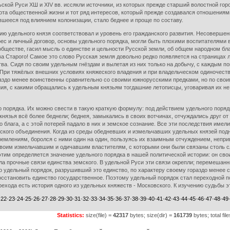
льской Руси ХШ и XIV вв. иссякли источники, из которых прежде старший волостной г
ота общественной жизни и тот ряд интересов, который прежде создавался отношениями
шееся под влиянием колонизации, стало беднее и проще по составу.
удельного князя соответствовал и уровень его гражданского развития. Несовершен
ес и личный договор, основы удельного порядка, могли быть плохими воспитателями 
в обществе, гасил мысль о единстве и цельности Русской земли, об общем народном бл
а Старого! Самое это слово Русская земля довольно редко появляется на страницах 
тва. Сидя по своим удельным гнёздам и вылетая из них только на добычу, с каждым по
ри тяжёлых внешних условиях княжеского владения и при владельческом одиночестве
аздо менее воинственны сравнительно со своими южнорусскими предками, но по свои
ия, с какими обращались к удельным князьям тогдашние летописцы, уговаривая их не п
порядка. Их можно свести в такую краткую формулу: под действием удельного порядк
 князья всё более беднели; беднея, замыкались в своих вотчинах, отчуждались друг о
 блага, а с этой потерей падало в них и земское сознание. Все эти последствия име
ского объединения. Когда из среды обедневших и измельчавших удельных князей подн
емлениям, боролся с ними один на один, пользуясь их взаимным отчуждением, неприв
оим измельчавшим и одичавшим властителям, с которыми они были связаны столь сла
этим определяется значение удельного порядка в нашей политической истории: он св
ала прочные связи единства земского. В удельной Руси эти связи окрепли; перемешан
о удельный порядок, разрушивший это единство, по характеру своему гораздо менее
восстановить единство государственное. Поэтому удельный порядок стал переходной 
рехода есть история одного из удельных княжеств - Московского. К изучению судьбы 
-
22
-
23
-
24
-
25
-
26
-
27
-
28
-
29
-
30
-
31
-
32
-
33
-
34
-
35
-
36
-
37
-
38
-
39
-
40
-
41
-
42
-
43
-
44
-
45
-
46
-
47
-
48
-
49
Statistics:
size(file) =
42317
bytes; size(dir) =
161739
bytes; total fil