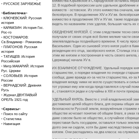
княжества Юрьевское и Стародубское остались неразд
·
РУССКОЕ ЗАРУБЕЖЬЕ
12. В подобной прогрессии шло удельное дробление 
княжеств - остовское. Из этого княжества сначала, к
~Библиотечка~
белозёрскую. В продолжение XIV и XV вв. белозёрска
·
КЛЮЧЕВСКИЙ: Русская
княжество в продолжение XIV и XV вв. также подразд
история
видеть по названиям этих уделов, большая часть их с
·
КАРАМЗИН: История Гос.
ОБЕДНЕНИЕ КНЯЗЕЙ. С этим следствием тесно связан
Рос-го
·
получали от своих отцов всё более мелкие части сво
КОСТОМАРОВ:
землевладельцы позднейшего времени. К числу яросл
Св.Владимир - Романовы
Васильевич. Один из сыновей этого князя ушёл в Кам
·
ПЛАТОНОВ: Русская
резиденции его отца, заозёрского князя. Столица эта
история
этим же князем и построенная в честь своего ангела,
·
ТАТИЩЕВ: История
Lдержавца¦ начала XV в.
Российская
·
Митр.МАКАРИЙ: История
ИХ ВЗАИМНОЕ ОТЧУЖДЕНИЕ. Удельный порядок княжеск
Рус. Церкви
старшинстве, о порядке владения по очереди старшин
·
СОЛОВЬЕВ: История
сообща; даже вражда из-за чести старшинства, из-за 
России
владения между ними не могло существовать и сильны
·
ВЕРНАДСКИЙ: Древняя
тот угрожал ему или когда представлялся случай пож
Русь
в., становятся редки и случайны в XIII и почти прекра
·
Журнал ДВУГЛАВЫЙ
УДЕЛЬНЫЙ КНЯЗЬ. Вместе с этой владельческой замкн
ОРЕЛЪ 1921 год
достижения целей общего блага, для охраны общих и
безопасности Русской земли, вооружённым стражем её
~Сервисы~
·
обществе исчезает понятие об общем благе, в умах га
Поиск по сайту
даже совсем было не общество, а случайное сборище 
·
Статистика
переставая быть государем, оставался только землев
·
Навигация
долго они ни сидели, хотя бы даже наследственно си
князем. Они распадались на два класса: на служилых