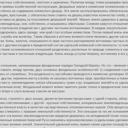
астных собственников, светских и церковных. Различие между этими разрядами проис
е приёмы хозяйственной эксплуатации. Дворцовые земли в княжеском поземельном хоз
ственно на содержание княжеского дворца. Эти земли эксплуатировались обязательн
дям, крестьянам, с обязательством ставить на дворец известное количество хлеба, се
поставка на дворец за пользование дворцовой землёй. Чёрные земли сдавались в аре
емлевладельцы; они, собственно, и назывались оброчными. Сложнее кажутся отношения
йствительное владение им с другими частными вотчинниками. В каждом значительном у
одворились здесь прежде, чем край стал особым княжеством. Потом первый князь или
лужбы или молитвы. Таким образом в вотчине великого князя являлись другие частны
и. Князь, конечно, отказывался от прав частного распоряжения вотчинами частных вла
е с другими входили в юридический состав удельной княжеской собственности, то по
ействием осложнявшихся отношений разделялись различные по природе элементы в см
частным и частичным владельцам. Князь иногда уступал боярину, вотчиннику в его уд
ения, напоминающие феодальные порядки Западной Европы. Но это - явления не сх
оставало, между прочим, двух основных феодальных особенностей: 1) соединения слу
сь от служебных. Эта раздельность настойчиво проводится в княжеских договорах XIV
в другом; перемена места службы не касалась вотчинных прав, приобретённых в покину
о месту землевладения; князья обязывались чужих слуг, владевших землёй в их удел
с вольным воля¦. Феодальный момент можно заметить разве только в юридическом знач
о бояре и слуги вольные совсем не вассалы.
и, строился с двух концов, двумя встречными процессами: с одной стороны, област
ми собственниками; с другой - крупные собственники, аллодиальные землевладельцы
ьственную власть в качестве наследственных уполномоченных короля. Оба процесса, 
ивы сливались с правами земельной собственности. Эти сеньории на тех же основан
 вся эта военно-землевладельческая иерархия держалась на неподвижной почве сельс
еменные княжения Киевской Руси сменились верхневолжскими суздальскими уделами,
естных великих князей. Значительный удельный князь правил своим уделом посредств