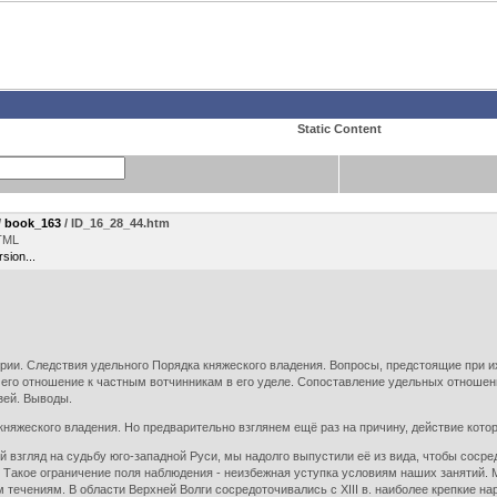
Static Content
/
book_163
/ ID_16_28_44.htm
TML
rsion...
рии. Следствия удельного Порядка княжеского владения. Вопросы, предстоящие при и
 его отношение к частным вотчинникам в его уделе. Сопоставление удельных отноше
зей. Выводы.
княжеского владения. Но предварительно взглянем ещё раз на причину, действие кото
згляд на судьбу юго-западной Руси, мы надолго выпустили её из вида, чтобы сосред
 Такое ограничение поля наблюдения - неизбежная уступка условиям наших занятий.
м течениям. В области Верхней Волги сосредоточивались с XIII в. наиболее крепкие н