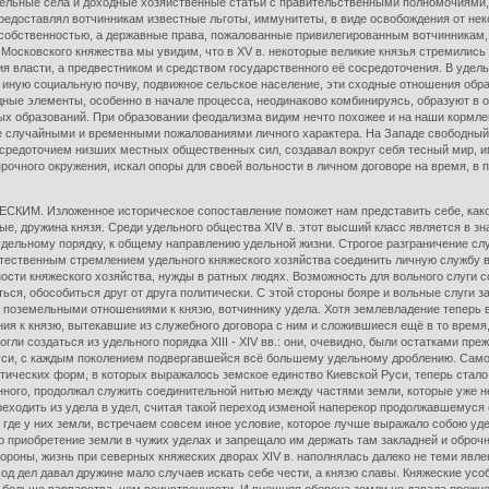
отдельные сёла и доходные хозяйственные статьи с правительственными полномочиями
предоставлял вотчинникам известные льготы, иммунитеты, в виде освобождения от нек
собственностью, а державные права, пожалованные привилегированным вотчинникам, н
 Московского княжества мы увидим, что в XV в. некоторые великие князья стремились
я власти, а предвестником и средством государственного её сосредоточения. В уде
 иную социальную почву, подвижное сельское население, эти сходные отношения обр
ходные элементы, особенно в начале процесса, неодинаково комбинируясь, образуют 
х образований. При образовании феодализма видим нечто похожее и на наши кормления
 случайными и временными пожалованиями личного характера. На Западе свободный ч
средоточием низших местных общественных сил, создавал вокруг себя тесный мир, и
чного окружения, искал опоры для своей вольности в личном договоре на время, в прав
зложенное историческое сопоставление поможет нам представить себе, какой ви
ые, дружина князя. Среди удельного общества XIV в. этот высший класс является в 
удельному порядку, к общему направлению удельной жизни. Строгое разграничение сл
естественным стремлением удельного княжеского хозяйства соединить личную службу 
ости княжеского хозяйства, нужды в ратных людях. Возможность для вольного слуги 
ся, обособиться друг от друга политически. С этой стороны бояре и вольные слуги 
 поземельными отношениями к князю, вотчиннику удела. Хотя землевладение теперь в
я к князю, вытекавшие из служебного договора с ним и сложившиеся ещё в то время,
ли создаться из удельного порядка XIII - XIV вв.: они, очевидно, были остатками пре
си, с каждым поколением подвергавшейся всё большему удельному дроблению. Самое
тических форм, в которых выражалось земское единство Киевской Руси, теперь стало
ного, продолжал служить соединительной нитью между частями земли, которые уже не
реходить из удела в удел, считая такой переход изменой наперекор продолжавшемуся 
, где у них земли, встречаем совсем иное условие, которое лучше выражало собою 
яр приобретение земли в чужих уделах и запрещало им держать там закладней и оброч
стороны, жизнь при северных княжеских дворах XIV в. наполнялась далеко не теми явл
од дел давал дружине мало случаев искать себе чести, а князю славы. Княжеские ус