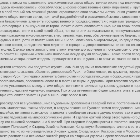
дели, в каком направлении стала изменяться здесь общественная жизнь под влиянием
ё здесь локализовалось, обособлялось: широкие общественные связи порывались, кр
 в свой тесный земляческий уголок, ограничивая свои помыслы и отношения узкими
кие общественные связи, при такой раздроблённой и разлаженной жизни становится 
ным безразличием элементы государственного порядка сливаются с нормами гражданск
ьного порядка. При изучении истории неохотно останавливают внимание на таких эп
 складываются ни в какой яркий образ; нет ничего ни занимательного, ни поучительн
ыми распрями многочисленных властителей, коих тени, обагрённые кровию бедных по
удных и бесцветных памятников XIII и XIV вв., облеклось в коротенькую, но яркую х
 что они воюют, вследствие чего мирятся; в городе, на дворе княжеском ничего не слы
т молча. Однако такие эпохи, столь утомительные для изучения и, по-видимому, стол
ко ложатся широкими и тёмными полосами между двумя периодами. Такие эпохи перер
очным историческим стадиям, принадлежат и наши удельные века: их значение не в ни
я которого нам предстоит изучить, сам был одним из политических следствий русс
 из которых слагалось общество днепровской Руси: то были князья, их дружины, гор
в старой Руси: три первых элемента были силами господствующими и борющимися пр
ого капитала, обособляли области в местные миры, а дружины, аристократия оружия,
ение установилось между этими общественными стихиями под кровом удельного порядк
чении следствий удельного порядка. При этом изучении мы будем рассматривать удел
ка становятся заметны уже в XIII в., ещё более в XIV.
овождался всё усиливавшимся удельным дроблением северной Руси, постепенным из
тием малолетних; таким образом, в каждом поколении Русская земля переделялась ме
вшейся, не имели возможности занимать свободные столы в других княжествах и дол
у наследниками на микроскопические доли. Я сделаю краткий обзор этого удельного
слу его сыновей распалась на 5 частей. При старшем Владимирском княжестве, котор
евом Польским) и Стародубский на Клязьме. Когда внуки Всеволода стали на место о
шинства, но из него выделились 3 новых удела: Суздальский, Костромской и Московс
также распался на несколько частей: рядом со старшим уделом Переяславским возник