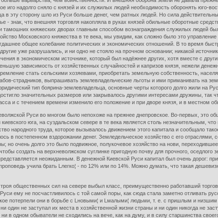
о больше варварства, чем воинственности. И внешняя оборона земли не давала прежне
кое иго надолго сняло с князей и их служилых людей необходимость оборонять юго-во
а в эту сторону шло из Руси больше денег, чем ратных людей. Но сила действительны
 - знак, что внешняя торговля накопляла в руках князей обильные оборотные средства
 при тамошних княжеских дворах главным способом вознаграждения служилых людей бы
йство Московского княжества в те века, мы увидим, как сложно было это управление 
гдашнее общее колебание политических и экономических отношений. В то время быстр
другие уже разрушались, и ни одно не стояло на прочном основании; никакой источн
чения в экономическом источнике, который был надёжнее других, хотя вместе с друг
меньшую зависимость от хозяйственных случайностей и капризов князя, нежели денеж
тремление стать сельскими хозяевами, приобретать земельную собственность, населят
рабов-страдников, выпрашивать землевладельческие льготы и ими приманивать на зем
идический тип боярина-землевладельца, основные черты которого долго жили на Руси
достигло значительных размеров или закрывалось другими интересами дружины, так чт
асса и с течением времени изменило его положение и при дворе князя, и в местном о
жской Руси во многом было непохоже на прежнее днепровское. Во-первых, это обще
 киевского юга, на суздальском севере в те века является столь незначительным, чт
ство народного труда, которое вызывалось движением этого капитала и сообщало так
ось в постепенном вздорожании денег. Земледельческое хозяйство с его отраслями, 
; но очень долго это было подвижное, полукочевое хозяйство на нови, переходившее 
, чтобы создать на верхневолжском суглинке пригодную почву для прочного, оседлого 
представляется неожиданным. В денежной Киевской Руси капитал был очень дорог: пр
роповедь учила брать Lлегко¦ - по 12% или по 14%. Можно думать, что такая дешевиз
я общественных сил на севере выбыл класс, преимущественно работавший торговым
Руси ему не посчастливилось с той самой поры, как сюда стала заметно отливать рус
акое потерпели они в борьбе с Lновыми¦ и Lмалыми¦ людьми, т. е. с пришлым и низшим
 ни один не заступал их места в хозяйственной жизни страны и ни один никогда не за
 ни в одном обыватели не сходились на вече, как на думу, и в силу старшинства сво