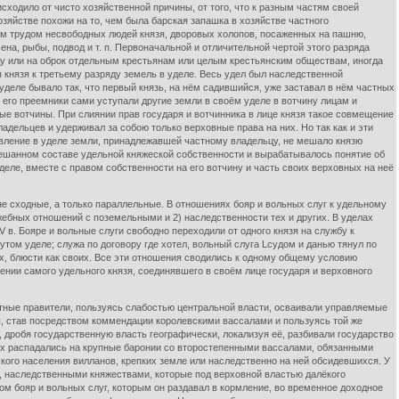
ходило от чисто хозяйственной причины, от того, что к разным частям своей
яйстве похожи на то, чем была барская запашка в хозяйстве частного
ым трудом несвободных людей князя, дворовых холопов, посаженных на пашню,
на, рыбы, подвод и т. п. Первоначальной и отличительной чертой этого разряда
нду или на оброк отдельным крестьянам или целым крестьянским обществам, иногда
 князя к третьему разряду земель в уделе. Весь удел был наследственной
деле бывало так, что первый князь, на нём садившийся, уже заставал в нём частных
 его преемники сами уступали другие земли в своём уделе в вотчину лицам и
е вотчины. При слиянии прав государя и вотчинника в лице князя такое совмещение
дельцев и удерживал за собою только верховные права на них. Но так как и эти
явление в уделе земли, принадлежавшей частному владельцу, не мешало князю
ешанном составе удельной княжеской собственности и вырабатывалось понятие об
еле, вместе с правом собственности на его вотчину и часть своих верховных на неё
одные, а только параллельные. В отношениях бояр и вольных слуг к удельному
жебных отношений с поземельными и 2) наследственности тех и других. В уделах
 в. Бояре и вольные слуги свободно переходили от одного князя на службу к
том уделе; служа по договору где хотел, вольный слуга Lсудом и данью тянул по
ах, блюсти как своих. Все эти отношения сводились к одному общему условию
ении самого удельного князя, соединявшего в своём лице государя и верховного
ные правители, пользуясь слабостью центральной власти, осваивали управляемые
, став посредством коммендации королевскими вассалами и пользуясь той же
дробя государственную власть географически, локализуя её, разбивали государство
иях распадались на крупные баронии со второстепенными вассалами, обязанными
кого населения вилланов, крепких земле или наследственно на ней обсидевшихся. У
 наследственными княжествами, которые под верховной властью далёкого
ом бояр и вольных слуг, которым он раздавал в кормление, во временное доходное