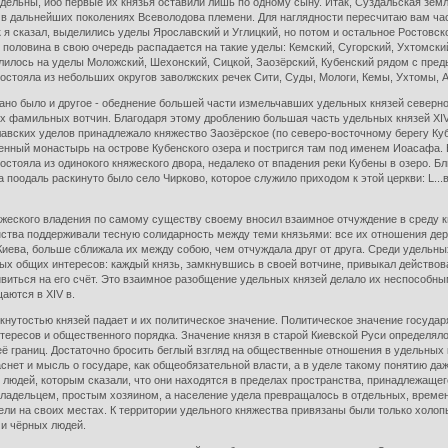
ельны, ибо первые их князья оставили лишь по одному сыну. Итак, Суздальская земля
и в дальнейших поколениях Всеволодова племени. Для наглядности пересчитаю вам ча
ак я сказал, выделились уделы Ярославский и Углицкий, но потом и остальное Ростовс
я половина в свою очередь распадается на такие уделы: Кемский, Сугорский, Ухтомск
елилось на уделы Моложский, Шехонский, Сицкой, Заозёрский, Кубенский рядом с пре
остояла из небольших округов заволжских речек Сити, Суды, Мологи, Кемы, Ухтомы, Анд
о было и другое - обеднение большей части измельчавших удельных князей северно
их фамильных вотчин. Благодаря этому дроблению большая часть удельных князей XIV 
авских уделов принадлежало княжество Заозёрское (по северо-восточному берегу Куб
енный монастырь на острове Кубенского озера и постригся там под именем Иоасафа. 
 состояла из одинокого княжеского двора, недалеко от впадения реки Кубены в озеро. 
 а поодаль раскинуто было село Чирково, которое служило приходом к этой церкви: L..
ого владения по самому существу своему вносил взаимное отчуждение в среду княз
ства поддерживали тесную солидарность между теми князьями: все их отношения держ
Киева, больше сближала их между собою, чем отчуждала друг от друга. Среди удельных
х общих интересов: каждый князь, замкнувшись в своей вотчине, привыкал действова
ивиться на его счёт. Это взаимное разобщение удельных князей делало их неспособны
щаются в XIV в.
утостью князей падает и их политическое значение. Политическое значение государ
нтересов и общественного порядка. Значение князя в старой Киевской Руси определя
 границ. Достаточно бросить беглый взгляд на общественные отношения в удельных кн
снет и мысль о государе, как общеобязательной власти, а в уделе такому понятию даж
людей, которым сказали, что они находятся в пределах пространства, принадлежащег
ладельцем, простым хозяином, а население удела превращалось в отдельных, временн
дели на своих местах. К территории удельного княжества привязаны были только хол
 и чёрных людей.