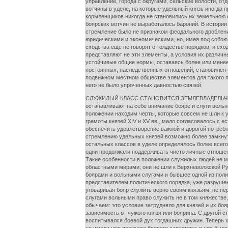
управление, города с округами, сельские волости, 
вотчины в уделе, на которые удельный князь иногда 
кормленщиков никогда не становились их земельною 
боярских вотчин не выработалось бароний. В истории
стремление было не признаком феодального дроблени
юридическими и экономическими, но, имея под собою
сходства ещё не говорят о тождестве порядков, и с
представляют не эти элементы, а условия их различны
устойчивые общие нормы, оставаясь более или менее
постоянных, наследственных отношений, становился 
подвижном местном обществе элементов для такого про
него не было упроченных давностью связей.
СЛУЖИЛЫЙ КЛАСС СТАНОВИТСЯ ЗЕМЛЕВЛАДЕЛЬЧЕСКИМ. И
останавливают на себе внимание бояре и слуги вольн
положении находим черты, которые совсем не шли к 
грамоты князей XIV и XV вв., мало согласовалось с 
обеспечить удовлетворение важной и дорогой потребн
стремлению удельных князей возможно более замкнуть
остальных классов в уделе определялось более всего
одни продолжали поддерживать чисто личные отношени
Такие особенности в положении служилых людей не мог
областными мирами; они не шли к Верхневолжской Ру
боярами и вольными слугами и бывшее одной из поли
представителем политического порядка, уже разрушен
уговаривая бояр служить верно своим князьям, не пе
слугами вольными право служить не в том княжестве
обычаем: это условие затрудняло для князей и их бо
зависимость от чужого князя или боярина. С другой 
воспитывался боевой дух тогдашних дружин. Теперь х