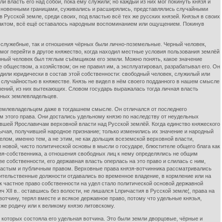
ласть его над собой, пока ему служили; но каждый из них мог покинуть князя и
основенными границами, суживались и расширялись, представлялись случайными
в Русской земле, среди своих, под властью всё тех же русских князей. Князья в своих
м фактом, всё ещё оставалось народным воспоминанием или ощущением. Покинув
-служебные, так и отношения чёрных были лично-поземельные. Черный человек,
н мог перейти в другое княжество, когда находил местные условия пользования землёй
ёрный человек был тяглым съёмщиком его земли. Можно понять, какое значение
е обществом, а хозяйством; он не правил им, а эксплуатировал, разрабатывал его. Он
одили юридически в состав этой собственности: свободный человек, служилый или
й случайностью в княжестве. Князь не видел в нём своего подданного в нашем смысле
шений, из них вытекающих. Словом государь выражалась тогда личная власть
стных землевладельцев.
емлевладельцем даже в тогдашнем смысле. Он отличался от последнего
ом этого права. Они достались удельному князю по наследству от неудельных
авшей Ярославичам верховной власти над Русской землёй. Когда единство княжеского
ычая, получившей народное признание; только изменились их значение и народный
елом, именно тем, а не этим, не как дольщик всеземской верховной власти,
и новой, чисто политической основы в мысли о государе, блюстителе общего блага как
язя-собственника, а отношения свободных лиц к нему определялись не общим
 собственности, его державная власть оперлась на это право и слилась с ним,
у частым и публичным правом. Верховные права князя-вотчинника рассматривались
вительственные должности отдавались во временное владение, в кормление или на
к частное право собственности на удел стало политической основой державной
XII в.. оставшись без волости, не лишался Lпричастия в Русской земле¦, права на
отчину, терял вместе и всякое державное право, потому что удельные князья,
 же родичу или к великому князю литовскому.
которых состояла его удельная вотчина. Это были земли дворцовые, чёрные и