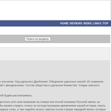
HOME
::
REVIEWS
::
NEWS
::
LINKS
::
TOP
х изучении. Ход удельного Дробления. Обеднение удельных князей. Их взаимное
ний с феодальными. Состав общества в удельном Княжестве. Упадок земского
рой будем рассматривать.
оточить всё своё внимание на северо-восточной половине Русской земли, на
 Мы можем следить только за господствующими движениями нашей истории, плыть,
ародные силы, и там надобно искать завязки основ и форм народной жизни, которые