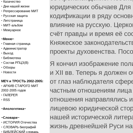
·
Казачество
юридических обычаев Для ц
·
Дни нашей жизни
·
Репрессирование МИТ
кодификации в ряду основ
·
Русская защита
·
Литстраница
влияние на русскую. Церк
·
МИТ-альбом
·
Мемуарное
счёт правды и время её со
~Меню~
Княжеское законодательст
·
Главная страница
·
Администратор
проекты духовенства. Посо
·
Выход
·
Библиотека
Я кончил изображение поли
·
Состав РПЦЗ(В)
·
Обзоры
и XII вв. Теперь я должен 
·
Новости
от глаз наблюдателя сфере
МЕЧ и ТРОСТЬ 2002-2005:
·
АРХИВ СТАРОГО МИТ
частным отношениям лица к
2002-2005 годов
·
ГАЛЕРЕЯ
отношения направлялись и
·
RSS
лицевою юридической сторо
~Апологетика~
нашей исторической литера
~Словари~
·
ИСТОРИЯ Отечества
жизнь древнейшей Руси на
·
СЛОВАРЬ биографий
·
БИБЛЕЙСКИЙ словарь