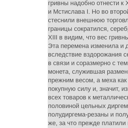
гривны надобно отнести к 
и Мстислава I. Но во второ
стеснили внешнюю торговл
границы сократился, сереб
XIII в видим, что вес грив
Эта перемена изменила и д
вследствие вздорожания се
в связи и соразмерно с т
монета, служившая разменн
прежним весом, а меха как
покупную силу и, значит, 
всех товаров к металличес
половиной цельных диргема
полудиргема-резаны и полу
же, за что прежде платили