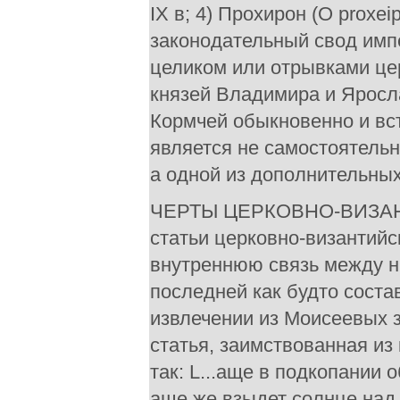
IX в; 4) Прохирон (O proxeip
законодательный свод импе
целиком или отрывками це
князей Владимира и Яросл
Кормчей обыкновенно и вс
является не самостоятель
а одной из дополнительных
ЧЕРТЫ ЦЕРКОВНО-ВИЗАНТ
статьи церковно-византий
внутреннюю связь между н
последней как будто соста
извлечении из Моисеевых з
статья, заимствованная из
так: L...аще в подкопании 
аще же взыдет солнце над 