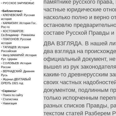
памятнике русского права,
·
РУССКОЕ ЗАРУБЕЖЬЕ
частные юридические отно
~Библиотечка~
·
КЛЮЧЕВСКИЙ: Русская
насколько полно и верно о
история
·
КАРАМЗИН: История Гос.
остановлю предварительно
Рос-го
·
КОСТОМАРОВ:
составе Русской Правды и 
Св.Владимир - Романовы
·
ПЛАТОНОВ: Русская
ДВА ВЗГЛЯДА. В нашей лит
история
·
ТАТИЩЕВ: История
два взгляда на происхожде
Российская
·
Митр.МАКАРИЙ: История
официальный документ, не
Рус. Церкви
·
СОЛОВЬЕВ: История
вышел из рук законодателя
России
·
ВЕРНАДСКИЙ: Древняя
каким-то древнерусским з
Русь
·
Журнал ДВУГЛАВЫЙ
своих частных надобносте
ОРЕЛЪ 1921 год
документом, подлинным пр
~Сервисы~
·
Поиск по сайту
только испорченным переп
·
Статистика
·
Навигация
разных списков Правды, р
текстом статей Разберем Р