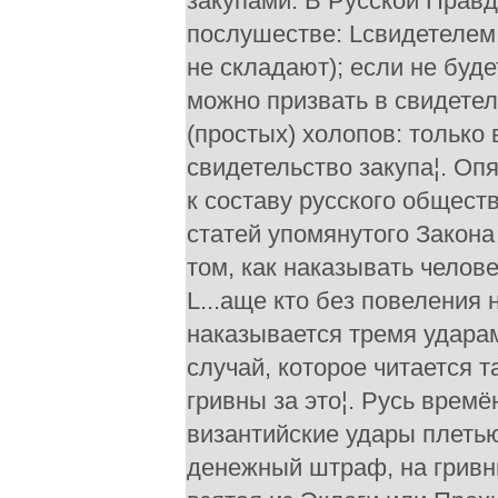
закупами. В Русской Правде
послушестве: Lсвидетелем 
не складают); если не буд
можно призвать в свидетели
(простых) холопов: только 
свидетельство закупа¦. Оп
к составу русского общест
статей упомянутого Закон
том, как наказывать челов
L...аще кто без повеления н
наказывается тремя ударам
случай, которое читается та
гривны за это¦. Русь врем
византийские удары плеть
денежный штраф, на гривн