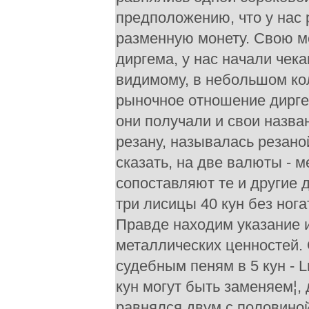
предположению, что у нас
разменную монету. Свою мо
диргема, у нас начали чека
видимому, в небольшом ко
рыночное отношение диргем
они получали и свои назва
резану, называлась резаной
сказать, на две валюты - 
сопоставляют те и другие д
три лисицы 40 кун без нога
Правде находим указание 
металлических ценностей.
судебным пеням в 5 кун - L
кун могут быть заменяем¦,
равнялся двум с половино