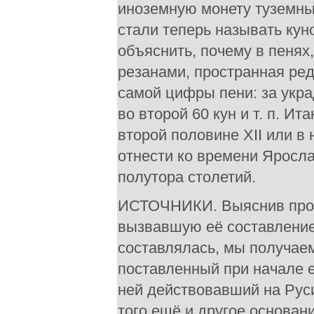
иноземную монету туземны
стали теперь называть куно
объяснить, почему в пенях
резанами, пространная ред
самой цифры пени: за укра
во второй 60 кун и т. п. И
второй половине XII или в 
отнести ко времени Яросла
полутора столетий.
ИСТОЧНИКИ. Выяснив проис
вызвавшую её составление,
составлялась, мы получаем
поставленный при начале е
ней действовавший на Рус
того ещё и другое основани