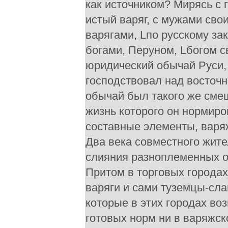
как источником? Мирясь с 
истый варяг, с мужами сво
варягами, Lпо русскому за
богами, Перуном, Lбогом св
юридический обычай Руси, 
господствовал над восточн
обычай был такого же смеш
жизнь которого он нормиро
составные элементы, варяж
Два века совместного жите
слияния разноплеменных о
Притом в торговых городах
варяги и сами туземцы-сла
которые в этих городах во
готовых норм ни в варяжск