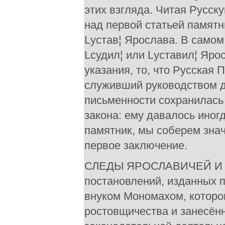
этих взгляда. Читая Русск
над первой статьей памятни
Lустав¦ Ярослава. В самом 
Lсудил¦ или Lуставил¦ Яро
указания, то, что Русская
служивший руководством дл
письменности сохранилась 
закона: ему давалось иног
памятник, мы соберем зна
первое заключение.
СЛЕДЫ ЯРОСЛАВИЧЕЙ И МО
постановлений, изданных п
внуком Мономахом, которо
ростовщичества и занесён