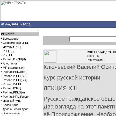
07 Авг, 2026 г. - 08:15
РУБРИКИ
·
Богословие
·
Современная ИПЦ
·
История РПЦЗ
·
РПЦЗ(В)
ROOT
/
book_163
/ I
·
РосПЦ
Тип: HTML
·
Развал РосПЦ(Д)
Print version...
·
Апостасия
Ключевский Василий Осип
·
МП в картинках
·
Распад РПЦЗ(МП)
·
Развал РПЦЗ(В-В)
Курс русской истории
·
Развал РПЦЗ(В-А)
·
Развал РИПЦ
ЛЕКЦИЯ XIII
·
Развал РПАЦ
·
Распад РПЦЗ(А)
·
Распад ИПЦ Греции
Русское гражданское общест
·
Царский путь
·
Белое Дело
Два взгляда на этот памят
·
Дело о Белом Деле
·
её Происхождение. Необхо
Врангелиана