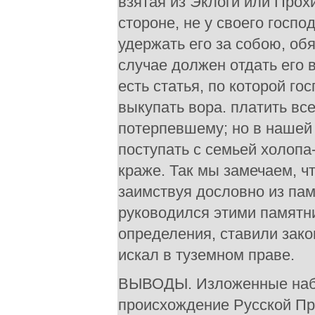
взятая из Эклоги или Прох
стороне, не у своего госпо
удержать его за собою, об
случае должен отдать его
есть статья, по которой го
выкупать вора. платить вс
потерпевшему; но в нашей 
поступать с семьей холоп
краже. Так мы замечаем, ч
заимствуя дословно из пам
руководился этими памятн
определения, ставили зако
искал в туземном праве.
ВЫВОДЫ. Изложенные набл
происхождение Русской Пра