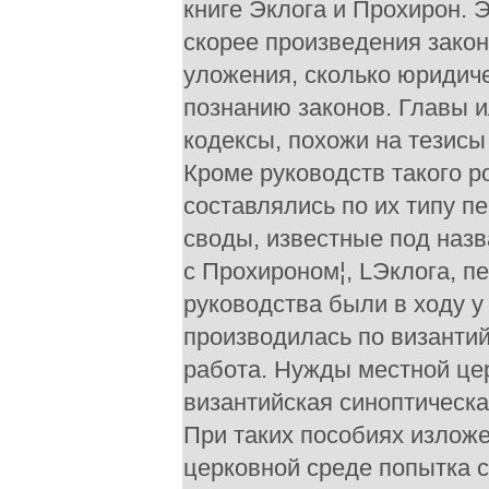
книге Эклога и Прохирон. 
скорее произведения закон
уложения, сколько юридич
познанию законов. Главы и
кодексы, похожи на тезисы
Кроме руководств такого р
составлялись по их типу 
своды, известные под назв
с Прохироном¦, LЭклога, пе
руководства были в ходу у г
производилась по византи
работа. Нужды местной цер
византийская синоптическ
При таких пособиях излож
церковной среде попытка с