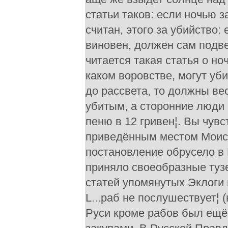
статьи таков: если ночью з
считан, этого за убийство:
виновен, должен сам подв
читается такая статья о но
каком воровстве, могут уби
до рассвета, то должны вес
убитым, а сторонние люди 
пеню в 12 гривен¦. Вы чувс
приведённым местом Моисе
постановление обрусело в
приняло своеобразные туз
статей упомянутых Эклоги 
L...раб не послушествует¦ (
Руси кроме рабов был ещё