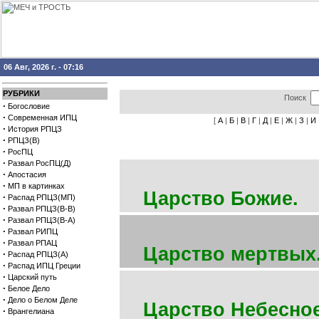
06 Авг, 2026 г. - 07:16
РУБРИКИ
Поиск
·
Богословие
·
Современная ИПЦ
[
А
|
Б
|
В
|
Г
|
Д
|
Е
|
Ж
|
З
|
И
·
История РПЦЗ
·
РПЦЗ(В)
·
РосПЦ
·
Развал РосПЦ(Д)
·
Апостасия
·
МП в картинках
Царство Божие.
С
·
Распад РПЦЗ(МП)
·
Развал РПЦЗ(В-В)
·
Развал РПЦЗ(В-А)
·
Развал РИПЦ
·
Развал РПАЦ
Царство мертвых
·
Распад РПЦЗ(А)
·
Распад ИПЦ Греции
·
Царский путь
·
Белое Дело
·
Дело о Белом Деле
Царство Небесно
·
Врангелиана