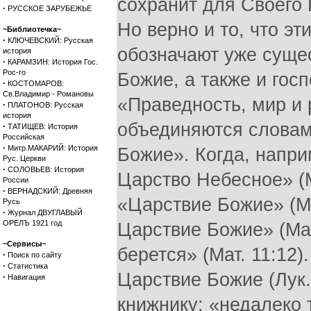
сохранит для Своего Ц
·
РУССКОЕ ЗАРУБЕЖЬЕ
Но верно и то, что э
~Библиотечка~
·
КЛЮЧЕВСКИЙ: Русская
обозначают уже суще
история
·
КАРАМЗИН: История Гос.
Рос-го
Божие, а также и гос
·
КОСТОМАРОВ:
Св.Владимир - Романовы
«Праведность, мир и 
·
ПЛАТОНОВ: Русская
история
объединяются словам
·
ТАТИЩЕВ: История
Российская
·
Митр.МАКАРИЙ: История
Божие». Когда, напри
Рус. Церкви
·
СОЛОВЬЕВ: История
Царство Небесное» (Ма
России
·
ВЕРНАДСКИЙ: Древняя
«Царствие Божие» (Мат
Русь
·
Журнал ДВУГЛАВЫЙ
ОРЕЛЪ 1921 год
Царствие Божие» (Мат
~Сервисы~
берется» (Мат. 11:12)
·
Поиск по сайту
·
Статистика
Царствие Божие (Лук.
·
Навигация
книжнику: «недалеко 