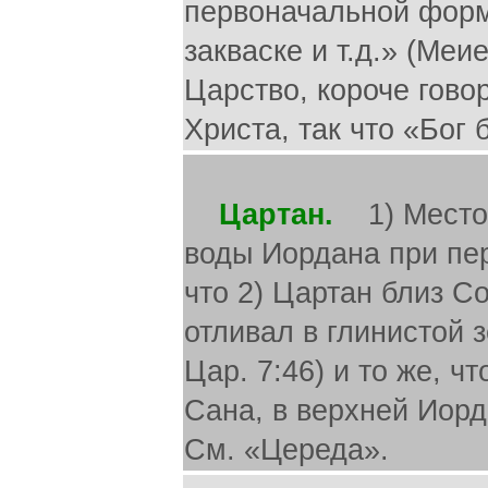
первоначальной форме
закваске и т.д.» (Ме
Царство, короче говор
Христа, так что «Бог 
Цартан.
1) Место 
воды Иордана при пер
что 2) Цартан близ С
отливал в глинистой 
Цар. 7:46) и то же, чт
Сана, в верхней Иорд
См. «Цереда».