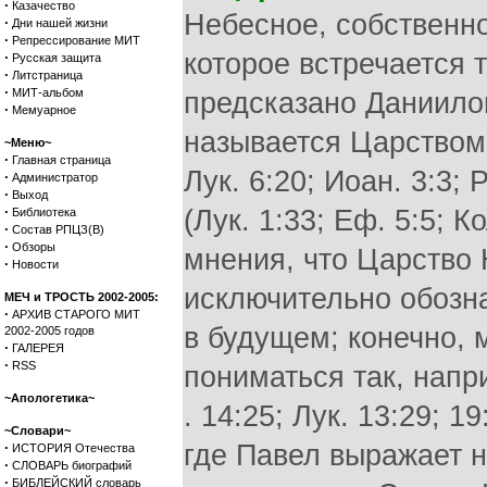
·
Казачество
Небесное, собственно
·
Дни нашей жизни
·
Репрессирование МИТ
которое встречается 
·
Русская защита
·
Литстраница
·
МИТ-альбом
предсказано Даниилом 
·
Мемуарное
называется Царством 
~Меню~
·
Главная страница
Лук. 6:20; Иоан. 3:3;
·
Администратор
·
Выход
·
(Лук. 1:33; Еф. 5:5; 
Библиотека
·
Состав РПЦЗ(В)
·
Обзоры
мнения, что Царство
·
Новости
исключительно обозна
МЕЧ и ТРОСТЬ 2002-2005:
·
АРХИВ СТАРОГО МИТ
в будущем; конечно,
2002-2005 годов
·
ГАЛЕРЕЯ
·
RSS
пониматься так, напри
~Апологетика~
. 14:25; Лук. 13:29; 19
~Словари~
·
где Павел выражает на
ИСТОРИЯ Отечества
·
СЛОВАРЬ биографий
·
БИБЛЕЙСКИЙ словарь