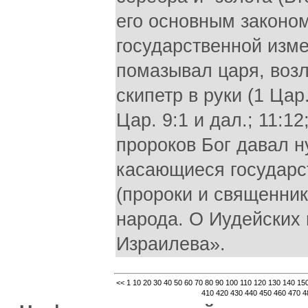
его основным законо
государственной изм
помазывал царя, возл
скипетр в руки (1 Цар.
Цар. 9:1 и дал.; 11:1
пророков Бог давал 
касающиеся государс
(пророки и священни
народа. О Иудейских 
Израилева».
<<
1
10
20
30
40
50
60
70
80
90
100
110
120
130
140
15
410
420
430
440
450
460
470
4