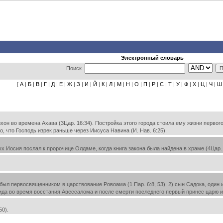
Электронный словарь
Поиск
[
А
|
Б
|
В
|
Г
|
Д
|
Е
|
Ж
|
З
|
И
|
Й
|
К
|
Л
|
М
|
Н
|
О
|
П
|
Р
|
С
|
Т
|
У
|
Ф
|
Х
|
Ц
|
Ч
|
Ш
н во времена Ахава (3Цар. 16:34). Постройка этого города стоила ему жизни первого
о, что Господь изрек раньше через Иисуса Навина (И. Нав. 6:25).
Иосия послал к пророчице Олдаме, когда книга закона была найдена в храме (4Цар. 2
ыл первосвященником в царствование Ровоама (1 Пар. 6:8, 53). 2) сын Садока, один 
да во время восстания Авессалома и после смерти последнего первый принес царю изве
0).