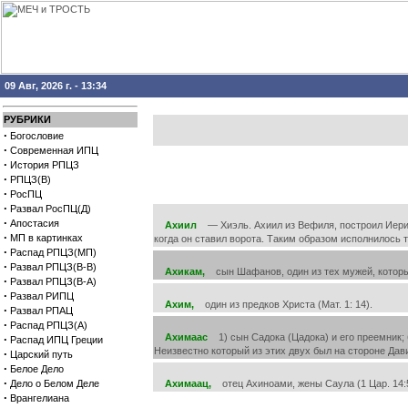
09 Авг, 2026 г. - 13:34
РУБРИКИ
·
Богословие
·
Современная ИПЦ
·
История РПЦЗ
·
РПЦЗ(В)
·
РосПЦ
·
Развал РосПЦ(Д)
·
Апостасия
Ахиил
— Хиэль. Ахиил из Вефиля, построил Иерихо
·
МП в картинках
когда он ставил ворота. Таким образом исполнилось т
·
Распад РПЦЗ(МП)
·
Развал РПЦЗ(В-В)
Ахикам,
сын Шафанов, один из тех мужей, которых 
·
Развал РПЦЗ(В-А)
·
Развал РИПЦ
Ахим,
один из предков Христа (Мат. 1: 14).
·
Развал РПАЦ
·
Распад РПЦЗ(А)
Ахимаас
1) сын Садока (Цадока) и его преемник; б
·
Распад ИПЦ Греции
Неизвестно который из этих двух был на стороне Дави
·
Царский путь
·
Белое Дело
·
Дело о Белом Деле
Ахимаац,
отец Ахиноами, жены Саула (1 Цар. 14:5
·
Врангелиана