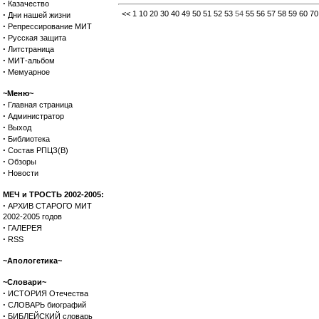
·
Казачество
·
<<
1
10
20
30
40
49
50
51
52
53
54
55
56
57
58
59
60
70
Дни нашей жизни
·
Репрессирование МИТ
·
Русская защита
·
Литстраница
·
МИТ-альбом
·
Мемуарное
~Меню~
·
Главная страница
·
Администратор
·
Выход
·
Библиотека
·
Состав РПЦЗ(В)
·
Обзоры
·
Новости
МЕЧ и ТРОСТЬ 2002-2005:
·
АРХИВ СТАРОГО МИТ
2002-2005 годов
·
ГАЛЕРЕЯ
·
RSS
~Апологетика~
~Словари~
·
ИСТОРИЯ Отечества
·
СЛОВАРЬ биографий
·
БИБЛЕЙСКИЙ словарь