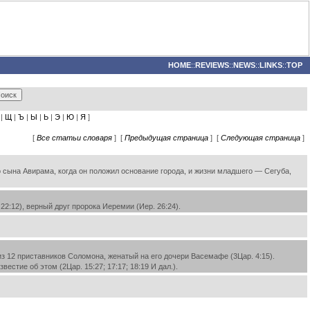
HOME
::
REVIEWS
::
NEWS
::
LINKS
::
TOP
|
Щ
|
Ъ
|
Ы
|
Ь
|
Э
|
Ю
|
Я
]
[
Все статьи словаря
] [
Предыдущая страница
] [
Следующая страница
]
 сына Авирама, когда он положил основание города, и жизни младшего — Сегуба,
2:12), верный друг пророка Иеремии (Иер. 26:24).
из 12 приставников Соломона, женатый на его дочери Васемафе (3Цар. 4:15).
стие об этом (2Цар. 15:27; 17:17; 18:19 И дал.).