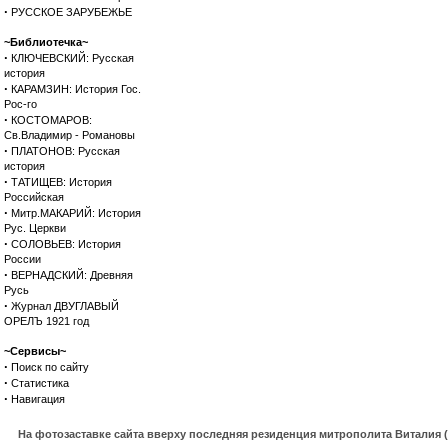
·
РУССКОЕ ЗАРУБЕЖЬЕ
~Библиотечка~
·
КЛЮЧЕВСКИЙ: Русская
история
·
КАРАМЗИН: История Гос.
Рос-го
·
КОСТОМАРОВ:
Св.Владимир - Романовы
·
ПЛАТОНОВ: Русская
история
·
ТАТИЩЕВ: История
Российская
·
Митр.МАКАРИЙ: История
Рус. Церкви
·
СОЛОВЬЕВ: История
России
·
ВЕРНАДСКИЙ: Древняя
Русь
·
Журнал ДВУГЛАВЫЙ
ОРЕЛЪ 1921 год
~Сервисы~
·
Поиск по сайту
·
Статистика
·
Навигация
На фотозаставке сайта вверху последняя резиденция митрополита Виталия 